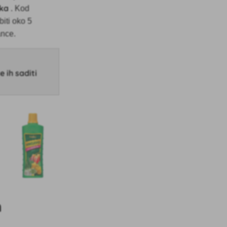
uka
. Kod
iti oko 5
ance.
 ih saditi
n