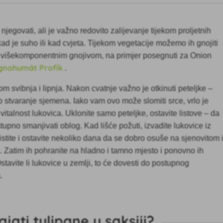
 njegovati, ali je važno redovito zalijevanje tijekom proljetnih
ad je suho ili kad cvjeta. Tijekom vegetacije možemo ih gnojiti
 višekomponentnim gnojivom, na primjer posegnuti za Onion
gnohumát Profík
.
kom
svibnja i lipnja. Nakon cvatnje važno je otkinuti peteljke –
lo stvaranje sjemena. Iako vam ovo može slomiti srce, vrlo je
 vitalnost lukovica. Uklonite samo peteljke, ostavite listove – da
tupno smanjivati oblog. Kad lišće požuti, izvadite lukovice iz
istite i ostavite nekoliko dana da se dobro osuše na sjenovitom 
 Zatim ih pohranite na hladno i tamno mjesto i ponovno ih
stavite li lukovice u zemlji, to će dovesti do postupnog
.
jati tulipane u saksiji?