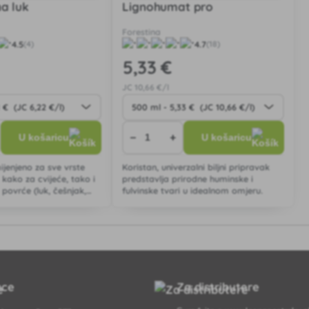
a luk
Lignohumat pro
Forestina
4.5
4.7
(4)
(18)
5
,33 €
JC
10
,66 €/l
−
+
U košaricu
U košaricu
ijenjeno za sve vrste
Koristan, univerzalni biljni pripravak
j. kako za cvijeće, tako i
predstavlja prirodne huminske i
 povrće (luk, češnjak,
fulvinske tvari u idealnom omjeru.
pce
Za distributere