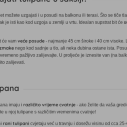
t možete uzgajati i u posudi na balkonu ili terasi. Što se tiče tla
s
k je isti kao kod uzgoja u zemlji u vrtu. Idealan supstrat bit će
veće posude
at će vam
- najmanje 45 cm široke i 40 cm visoke.
azmake
nego kod sadnje u tlo, ali neka dubina ostane ista. Posu
ovremeno pažljivo zalijevajte. U proljeće je iznesite van (na balko
to zalijevati.
ipana
različito vrijeme cvatnje
pana imaju i
- ako želite da vaša gredi
e u njoj tulipane s različitim vremenima cvatnje!
 rani tulipani
cvjetaju već u travnju i dosežu visinu od cca 25