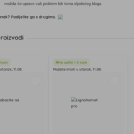
možda će upravo vaš problem biti tema sljedećeg bloga.
lanak? Podijelite ga s drugima.
roizvodi
5 kom
Na zalihi > 5 kom
utorak, 11.08.
Možete imati u utorak, 11.08.