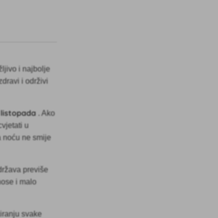
ljivo i najbolje
dravi i održivi
i listopada
. Ako
vjetati u
a noću ne smije
država previše
nose i malo
kiranju svake