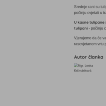
Srednje rani
su tul
počinju cvjetati u t
U kasne tulipane
tulipani
- počinju c
Vjerujemo da će va
rascvjetanom vrtu 
Autor članka