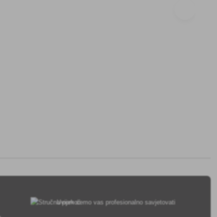
Uvijek ćemo vas profesionalno savjetovati