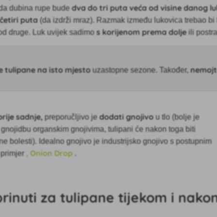
dva do tri puta veća od visine danog l
 da
dubina rupe bude
četiri puta
(da izdrži mraz). Razmak između lukovica trebao bi b
s korijenom prema dolje
od druge. Luk uvijek sadimo
ili postr
e tulipane na isto mjesto
nemojte
uzastopne sezone. Također,
prije sadnje,
dodati gnojivo
preporučljivo je
u tlo (bolje je
 gnojidbu organskim gnojivima, tulipani će nakon toga biti
vične bolesti). Idealno gnojivo je industrijsko gnojivo s postupnim
, Onion Drop
 primjer
.
rinuti za tulipane tijekom i nako