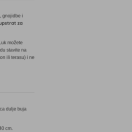
, gnojidbe i
upstrat za
 Luk možete
du stavite na
n ili terasu) i ne
ca dulje buja
-40 cm.