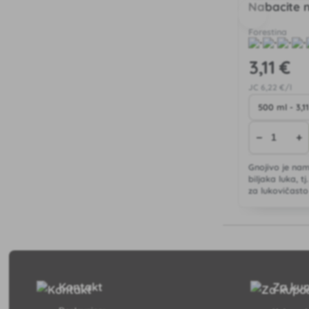
Nabacite n
Forestina
3
,11 €
JC
6
,22 €/l
−
+
Gnojivo je nam
biljaka luka, t
za lukovičasto
poriluk i dr.).
Kontakt
Za ku