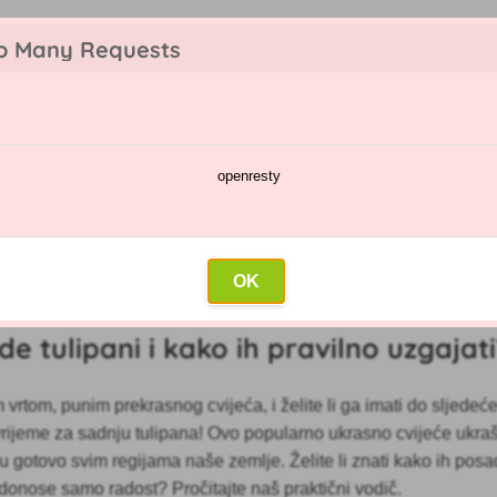
o Many Requests
openresty
a
Kalendar prskanja
Veleprodaja
Kontakt
ulipani i kako ih pravilno uzgajati?
OK
anak: 18.09.2023)
e tulipani i kako ih pravilno uzgajat
m vrtom, punim prekrasnog cvijeća, i želite li ga imati do sljedeć
rijeme za sadnju
tulipana! Ovo popularno ukrasno cvijeće ukra
u gotovo svim regijama naše zemlje. Želite li znati kako ih posadi
donose samo radost? Pročitajte naš praktični vodič.