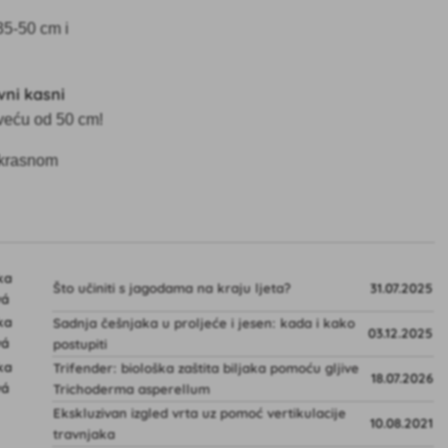
35-50 cm i
vni kasni
 veću od 50 cm!
ekrasnom
Što učiniti s jagodama na kraju ljeta?
31.07.2025
Sadnja češnjaka u proljeće i jesen: kada i kako
03.12.2025
postupiti
Trifender: biološka zaštita biljaka pomoću gljive
18.07.2026
Trichoderma asperellum
Ekskluzivan izgled vrta uz pomoć vertikulacije
10.08.2021
travnjaka