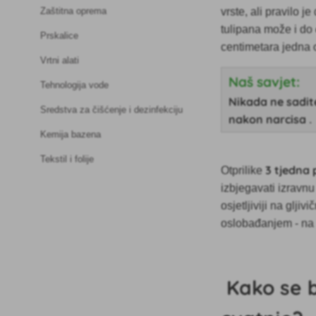
vrste, ali pravilo je
Zaštitna oprema
tulipana može i do
Prskalice
centimetara jedna 
Vrtni alati
Naš savjet:
Tehnologija vode
Nikada ne sadit
Sredstva za čišćenje i dezinfekciju
nakon narcisa
.
Kemija bazena
Tekstil i folije
3 tjedna 
Otprilike
izbjegavati izravnu
osjetljiviji na glji
oslobađanjem - na
Kako se b