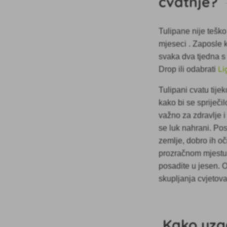
cvatnje?
Tulipane nije teško
mjeseci
. Zaposle k
svaka dva tjedna s
Li
Drop ili odabrati
Tulipani cvatu tije
kako bi se spriječi
važno za zdravlje i
se luk nahrani. Pos
zemlje, dobro ih oč
prozračnom mjestu.
posadite u jesen. O
skupljanja cvjetova
Kako uzga