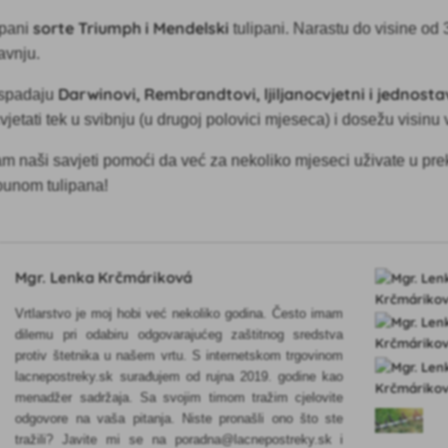
sorte Triumph i Mendelski
ipani
tulipani. Narastu do visine od 
ravnju.
Darwinovi, Rembrandtovi, ljiljanocvjetni i jednosta
spadaju
vjetati tek u svibnju (u drugoj polovici mjeseca) i dosežu visinu
m naši savjeti pomoći da već za nekoliko mjeseci uživate u pr
punom tulipana!
Mgr. Lenka Krčmáriková
Vrtlarstvo je moj hobi već nekoliko godina. Često imam
dilemu pri odabiru odgovarajućeg zaštitnog sredstva
protiv štetnika u našem vrtu. S internetskom trgovinom
lacnepostreky.sk surađujem od rujna 2019. godine kao
menadžer sadržaja. Sa svojim timom tražim cjelovite
odgovore na vaša pitanja. Niste pronašli ono što ste
tražili? Javite mi se na poradna@lacnepostreky.sk i