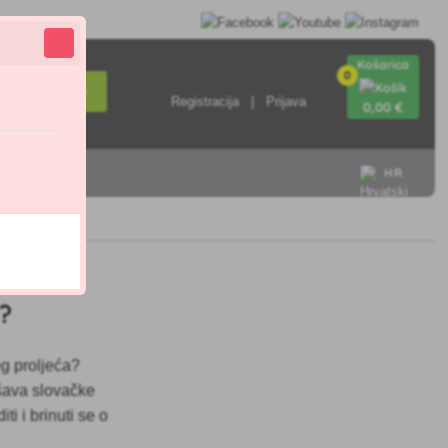
Košarica
0
Pretraživanje
Registracija
Prijava
0
,00 €
HR
i?
eg proljeća?
šava slovačke
ti i brinuti se o