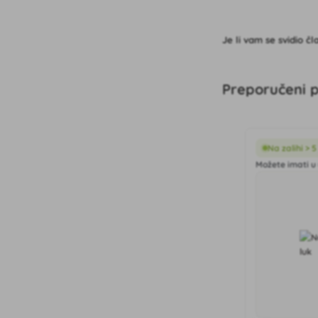
Je li vam se svidio č
Preporučeni p
Na zalihi > 
Možete imati u 