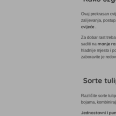
Ovaj prekrasan cvije
zalijevanja,
postupa
cvijeće
.
Za dobar rast treb
manje r
saditi na
hladnije mjesto i p
zaboravite je redovi
Sorte tul
Različite sorte tuli
bojama, kombinirajt
Jednostavni i puni