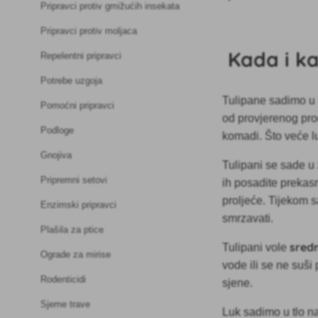
Pripravci protiv gmižućih insekata
Pripravci protiv moljaca
Kada i ka
Repelentni pripravci
Potrebe uzgoja
Tulipane sadimo u 
Pomoćni pripravci
od provjerenog prod
Podloge
komadi. Što veće luk
Gnojiva
Tulipani se sade u 
Pripremni setovi
ih posadite prekas
proljeće. Tijekom 
Enzimski pripravci
smrzavati.
Plašila za ptice
sredn
Tulipani vole
Ograde za mirise
vode ili se ne suši
Rodenticidi
sjene.
Sjeme trave
Luk sadimo u tlo n