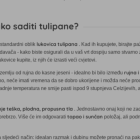
ko saditi tulipane?
lukovica tulipana
standardni oblik
. Kad ih kupujete, birajte paž
avača - kako biste osigurali da u vaš vrt dospiju samo stvarno z
ovice kupite, iz njih će izrasti veći cvjetovi.
rujna 
zemlju od rujna do kasne jeseni - idealno bi bilo između
no, neće imati vremena da se dobro ukorijene i možda neće proc
sadnje temperatura ne smije pasti ispod 9 stupnjeva Celzijevih, 
je teška, plodna, propusna tla
. Jednostavno onaj koji ne za
topao i sunčan
 prebrzo. Više će im odgovarati
položaj, ali pod
a sljedeći način: idealan razmak i dubinu možete pronaći na pa