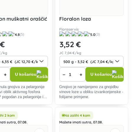
lon muškatni oraščić
Floralon loza
Floraservis
4.8
5.0
(5)
(3)
 €
3
,52 €
€/kg
JC
7
,04 €/kg
+
−
+
U košaricu
U košaricu
ula gnojiva za pelargonije
Gnojivo je namijenjeno za gnojidbu
vi oblik aktivnog fosfora
vinove loze u obliku izvankorijenske -
pogodan za pelargonije i
folijarne primjene.
te balkonskog bilja.
ihi 2 kom
Na zalihi 4 kom
ati sutra, 07.08.
Možete imati sutra, 07.08.