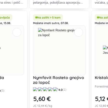
a stres i potiče
pelargonija, poboljšava apsorpciju
voćaka, p
avno nanošenje
hranjiva i otpornost na stres. Idealan
hranjiva,
anjem.
za redovitu upotrebu.
i jamči b
avljača
Na zalihi > 5 kom
Na zal
a, 13.08.
Možete imati sutra, 07.08.
Možete im
da
Nymfavit Rosteto gnojivo
Krista
za lopoč
Forestin
4.0
(1)
0
(5)
5
,60 €
5
,12
JC
12
,44 €/kg
JC
12
,80 