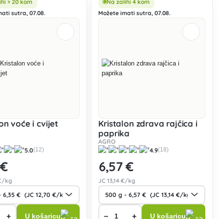
ihi > 20 kom
Na zalihi 4 kom
ati sutra, 07.08.
Možete imati sutra, 07.08.
on voće i cvijet
Kristalon zdrava rajčica i
paprika
AGRO
5.0
4.9
(12)
(18)
 €
6
,57 €
€/kg
JC
13
,14 €/kg
+
−
+
U košaricu
U košaricu