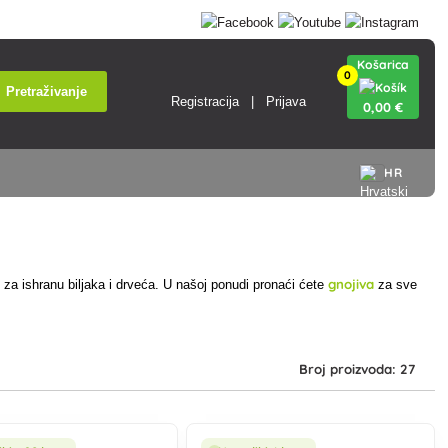
Košarica
0
Pretraživanje
Registracija
Prijava
0
,00 €
HR
gnojiva
za ishranu biljaka i drveća. U našoj ponudi pronaći ćete
za sve
Broj proizvoda: 27