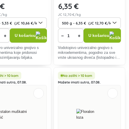
 €
6
,35 €
€/kg
JC
12
,70 €/kg
+
−
+
U košaricu
U košaricu
o univerzalno gnojivo s
Vodotopivo univerzalno gnojivo s
entima koje pridonosi
mikroelementima, pogodno za sve
ezimljavanju biljaka.
vrste ukrasnog drveća (listopadno i
crnogorično), grmlje i ruže.
ihi > 10 kom
Na zalihi > 10 kom
ati sutra, 07.08.
Možete imati sutra, 07.08.