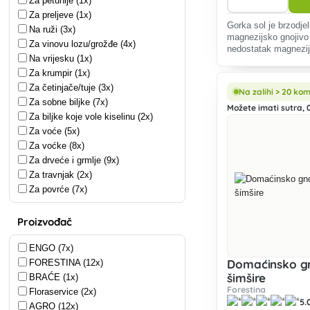
Za petunije (1x)
Za preljeve (1x)
Gorka sol je brzodje
Na ruži (3x)
magnezijsko gnojivo 
Za vinovu lozu/grožđe (4x)
nedostatak magnezija
Na vrijesku (1x)
Za krumpir (1x)
Za četinjače/tuje (3x)
Na zalihi > 20 ko
Za sobne biljke (7x)
Možete imati sutra, 0
Za biljke koje vole kiselinu (2x)
Za voće (5x)
Za voćke (8x)
Za drveće i grmlje (9x)
Za travnjak (2x)
Za povrće (7x)
Proizvođač
ENGO (7x)
Domaćinsko gn
FORESTINA (12x)
šimšire
BRAĆE (1x)
Forestina
Floraservice (2x)
5.
AGRO (12x)