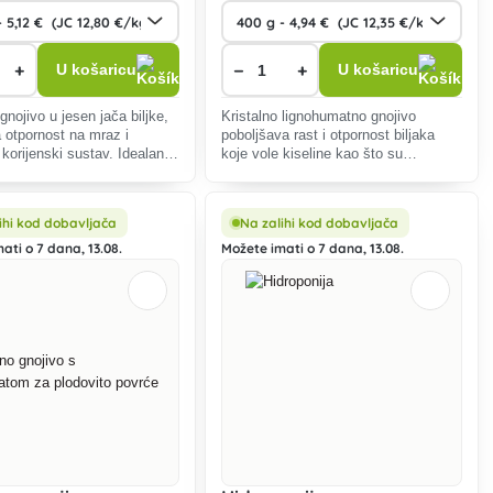
+
−
+
U košaricu
U košaricu
gnojivo u jesen jača biljke,
Kristalno lignohumatno gnojivo
 otpornost na mraz i
poboljšava rast i otpornost biljaka
korijenski sustav. Idealan
koje vole kiseline kao što su
e biljke, travnjake i voćke.
borovnice i rododendroni, brzo se
 i učinkovit.
otapa i osigurava bogatu berbu.
ihi kod dobavljača
Na zalihi kod dobavljača
ati o 7 dana, 13.08.
Možete imati o 7 dana, 13.08.