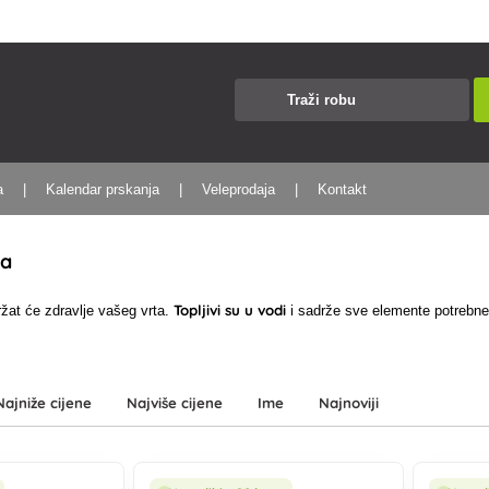
a
Kalendar prskanja
Veleprodaja
Kontakt
va
Topljivi su u vodi
žat će zdravlje vašeg vrta.
i sadrže sve elemente potrebne 
Najniže cijene
Najviše cijene
Ime
Najnoviji