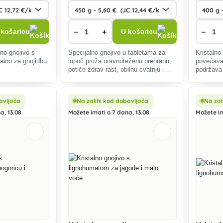
−
+
−
 košaricu
U košaricu
no gnojivo s
Specijalno gnojivo u tabletama za
Kristalno 
alno za gnojidbu
lopoč pruža uravnoteženu prehranu,
povećava
potiče zdrav rast, obilnu cvatnju i
podržava 
dugotrajno oslobađanje hranjivih tvari
za ukrasn
u jezercima i vrtnim rezervoarima.
Brzo topiv
avljača
Na zalihi kod dobavljača
Na zal
a, 13.08.
Možete imati o 7 dana, 13.08.
Možete im