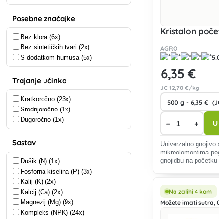
Posebne značajke
Kristalon poče
Bez klora (6x)
Bez sintetičkih tvari (2x)
AGRO
5.
S dodatkom humusa (5x)
6
,35 €
Trajanje učinka
JC
12
,70 €/kg
Kratkoročno (23x)
Srednjoročno (1x)
Dugoročno (1x)
−
+
U
Sastav
Univerzalno gnojivo 
mikroelementima po
Dušik (N) (1x)
gnojidbu na početku 
razdobljima intenziv
Fosforna kiselina (P) (3x)
Kalij (K) (2x)
Na zalihi 4 kom
Kalcij (Ca) (2x)
Magnezij (Mg) (9x)
Možete imati sutra, 0
Kompleks (NPK) (24x)