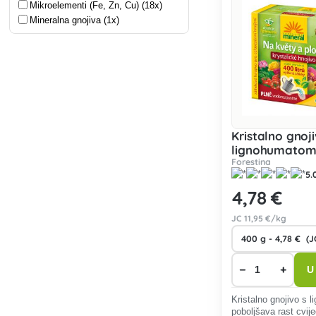
Mikroelementi (Fe, Zn, Cu) (18x)
Mineralna gnojiva (1x)
Kristalno gnoji
lignohumatom z
Forestina
voće
5.
4
,78 €
JC
11
,95 €/kg
−
+
U
Kristalno gnojivo s
poboljšava rast cvije