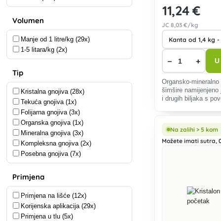
11
,24 €
Volumen
JC
8
,03 €/kg
Manje od 1 litre/kg (29x)
1-5 litara/kg (2x)
−
+
U
Tip
Organsko-mineralno 
šimšire namijenjeno 
Kristalna gnojiva (28x)
i drugih biljaka s p
Tekuća gnojiva (1x)
zahtjevima za kalcij
Folijarna gnojiva (3x)
Organska gnojiva (1x)
Na zalihi > 5 kom
Mineralna gnojiva (3x)
Možete imati sutra, 0
Kompleksna gnojiva (2x)
Posebna gnojiva (7x)
Primjena
Primjena na lišće (12x)
Korijenska aplikacija (29x)
Primjena u tlu (5x)