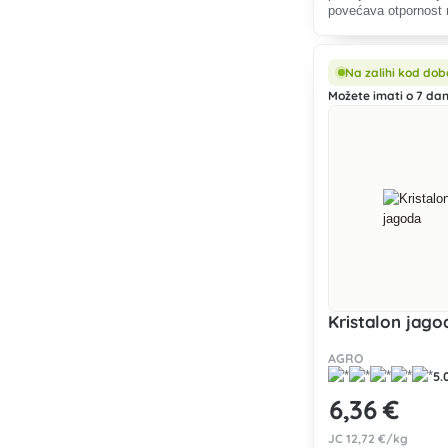
povećava otpornost n
zdravo tlo. Jednost
izlijevanjem ili prsk
Na zalihi kod dob
Možete imati o 7 dan
Kristalon jago
AGRO
5.
6
,36 €
JC
12
,72 €/kg