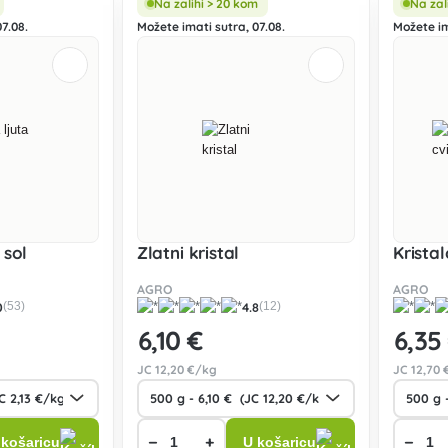
Na zalihi > 20 kom
Na zal
7.08.
Možete imati sutra, 07.08.
Možete im
 sol
Zlatni kristal
Kristal
AGRO
AGRO
0
4.8
(53)
(12)
6
,10 €
6
,35
JC
12
,20 €/kg
JC
12
,70 
−
+
−
 košaricu
U košaricu