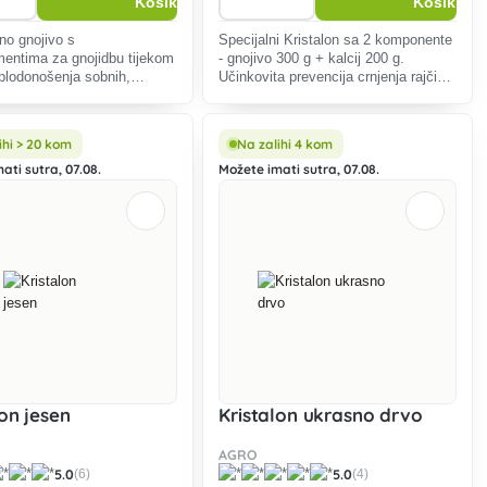
no gnojivo s
Specijalni Kristalon sa 2 komponente
mentima za gnojidbu tijekom
- gnojivo 300 g + kalcij 200 g.
 plodonošenja sobnih,
Učinkovita prevencija crnjenja rajčice
h i drugih vanjskih biljaka.
i krajnje truleži paprike.
ihi > 20 kom
Na zalihi 4 kom
ati sutra, 07.08.
Možete imati sutra, 07.08.
lon jesen
Kristalon ukrasno drvo
AGRO
5.0
5.0
(6)
(4)