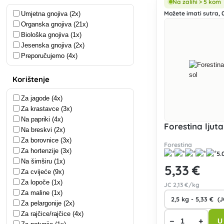
Na zalihi > 5 kom
Možete imati sutra, 0
Umjetna gnojiva (2x)
Organska gnojiva (21x)
Biološka gnojiva (1x)
Jesenska gnojiva (2x)
Preporučujemo (4x)
Korištenje
Za jagode (4x)
Za krastavce (3x)
Na papriki (4x)
Forestina ljuta
Na breskvi (2x)
Za borovnice (3x)
Forestina
Za hortenzije (3x)
5.
Na šimširu (1x)
5
,33 €
Za cvijeće (9x)
Za lopoče (1x)
JC
2
,13 €/kg
Za maline (1x)
Za pelargonije (2x)
Za rajčice/rajčice (4x)
−
+
U