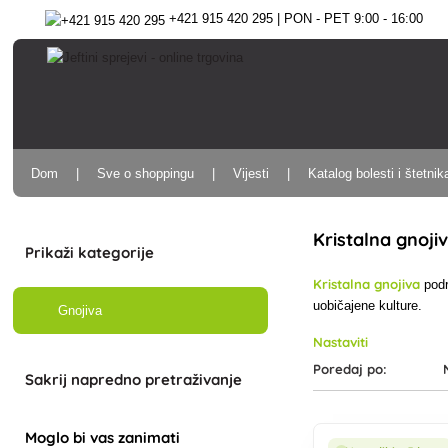
+421 915 420 295 | PON - PET 9:00 - 16:00
Dom
Sve o shoppingu
Vijesti
Katalog bolesti i štetnik
Kristalna gnoji
Prikaži kategorije
Kristalna gnojiva
podr
uobičajene kulture.
Gnojiva
Nastaviti
Poredaj po:
Sakrij napredno pretraživanje
Moglo bi vas zanimati