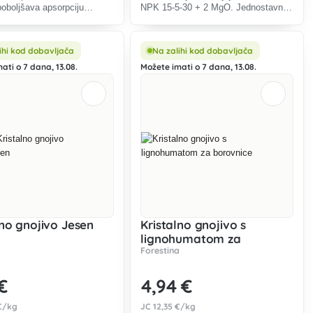
oboljšava apsorpciju
NPK 15-5-30 + 2 MgO. Jednostavna
 povećava otpornost na stres
primjena osigurava zdrava stabla i
ogatiji urod ukusnih plodova.
bogat urod.
ihi kod dobavljača
Na zalihi kod dobavljača
ati o 7 dana, 13.08.
Možete imati o 7 dana, 13.08.
lno gnojivo Jesen
Kristalno gnojivo s
lignohumatom za
a
Forestina
borovnice
 €
4
,94 €
€/kg
JC
12
,35 €/kg