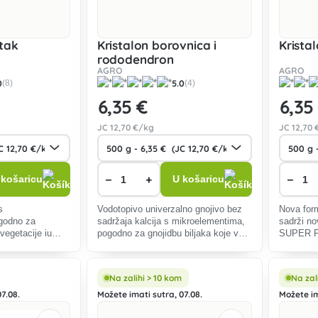
tak
Kristalon borovnica i
Krista
rododendron
AGRO
AGRO
0
5.0
(8)
(4)
6
,35 €
6
,35
JC
12
,70 €/kg
JC
12
,70 
−
+
−
 košaricu
U košaricu
s
Vodotopivo univerzalno gnojivo bez
Nova form
godno za
sadržaja kalcija s mikroelementima,
sadrži no
vegetacije iu
pogodno za gnojidbu biljaka koje vole
SUPER P 
nog rasta.
kiseline.
druge vrs
Na zalihi > 10 kom
Na zal
7.08.
Možete imati sutra, 07.08.
Možete im