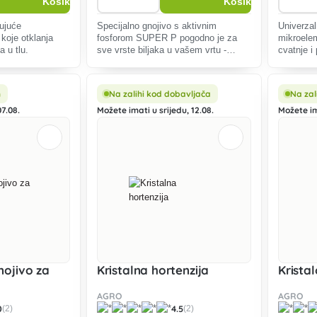
lujuće
Specijalno gnojivo s aktivnim
Univerzal
koje otklanja
fosforom SUPER P pogodno je za
mikroele
 u tlu.
sve vrste biljaka u vašem vrtu -
cvatnje i
voćke, povrće i ukrasne biljke.
balkonski
m
Na zalihi kod dobavljača
Na zal
7.08.
Možete imati u srijedu, 12.08.
Možete im
ojivo za
Kristalna hortenzija
Krista
AGRO
AGRO
0
4.5
(2)
(2)