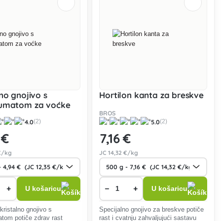
lno gnojivo s
Hortilon kanta za breskve
humatom za voćke
a
BROS
4.0
5.0
(2)
(2)
 €
7
,16 €
€/kg
JC
14
,32 €/kg
+
−
+
U košaricu
U košaricu
ristalno gnojivo s
Specijalno gnojivo za breskve potiče
tom potiče zdrav rast
rast i cvatnju zahvaljujući sastavu