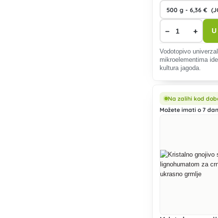
−
+
U
Vodotopivo univerzal
mikroelementima ide
kultura jagoda.
Na zalihi kod dob
Možete imati o 7 dan