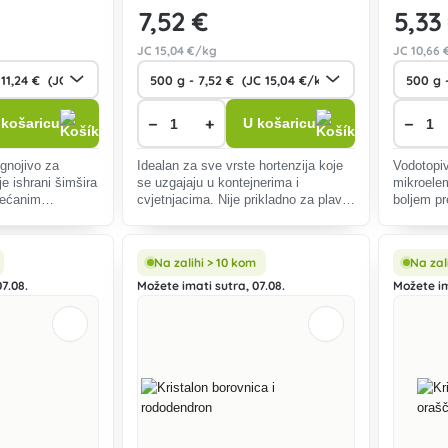
7
,52 €
5
,33
JC
15
,04 €/kg
JC
10
,66 
−
+
−
 košaricu
U košaricu
gnojivo za
Idealan za sve vrste hortenzija koje
Vodotopiv
je ishrani šimšira
se uzgajaju u kontejnerima i
mikroelem
ovećanim
cvjetnjacima. Nije prikladno za plave
boljem pr
em (Ca).
hortenzije.
Na zalihi > 10 kom
Na zal
7.08.
Možete imati sutra, 07.08.
Možete im