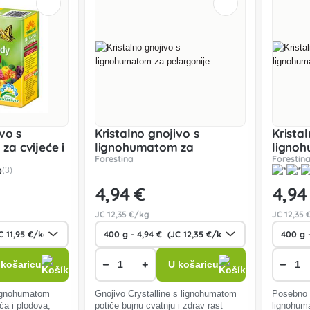
vo s
Kristalno gnojivo s
Krista
a cvijeće i
lignohumatom za
ligno
Forestina
Forestin
pelargonije
0
(3)
4
,94 €
4
,94
JC
12
,35 €/kg
JC
12
,35 
−
+
−
 košaricu
U košaricu
 lignohumatom
Gnojivo Crystalline s lignohumatom
Posebno k
ća i plodova,
potiče bujnu cvatnju i zdrav rast
lignohuma