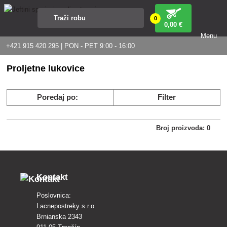
0
0
,00 €
Menu
+421 915 420 295 | PON - PET 9:00 - 16:00
Proljetne lukovice
Poredaj po:
Filter
Broj proizvoda: 0
Kontakt
Poslovnica:
Lacnepostreky s.r.o.
Brnianska 2343