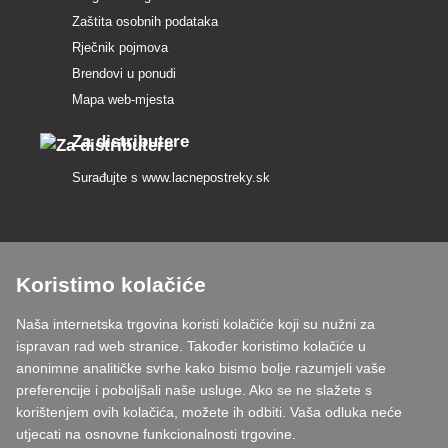
Zaštita osobnih podataka
Rječnik pojmova
Brendovi u ponudi
Mapa web-mjesta
Za distributere
Surađujte s
www.lacnepostreky.sk
Koristimo kolačiće
Uvijek ćemo vas profesionalno savjetovati
Naša internetska trgovina koristi kolačiće koji su nužni za
Reklamacije obrađujemo u roku od 24 sata
ispravan rad web stranice. Također koristimo kolačiće u
anonimne analitičke svrhe kako bismo bolje razumjeli vaše
85% robe na zalihi
preferencije i poboljšali naše usluge. Ako se ne slažete s
korištenjem ovih kolačića, možete ih odbiti. Vaša odluka neće
Dostava u roku od 24 sata od ponedjeljka do petka
utjecati na osnovne funkcionalnosti trgovine.