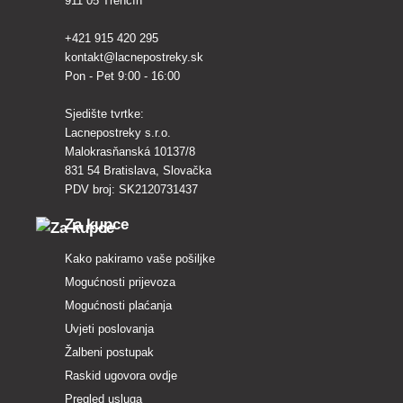
911 05 Trenčín
+421 915 420 295
kontakt@lacnepostreky.sk
Pon - Pet 9:00 - 16:00
Sjedište tvrtke:
Lacnepostreky s.r.o.
Malokrasňanská 10137/8
831 54 Bratislava, Slovačka
PDV broj: SK2120731437
Za kupce
Kako pakiramo vaše pošiljke
Mogućnosti prijevoza
Mogućnosti plaćanja
Uvjeti poslovanja
Žalbeni postupak
Raskid ugovora ovdje
Pregled usluga