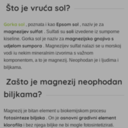
Što je vruća sol?
Gorka sol
Epsom sol
, poznata i kao
, naziv je za
magnezijev sulfat
soli
. Sulfati su
izvedene iz sumporne
magnezijsko gnojivo s
kiseline. Gorka sol je naziv za
udjelom sumpora
. Magnezijev sulfat nalazi se u morskoj
vodi iu nekim mineralnim izvorima s važnom
komponentom, a to je magnezij. Neophodan je i ljudima i
biljkama.
Zašto je magnezij neophodan
biljkama?
Magnezij je bitan element u biokemijskom procesu
fotosinteze biljaka
osnovni gradivni element
. On je
klorofila
i bez njega biljke ne bi mogle fotosintetizirati.