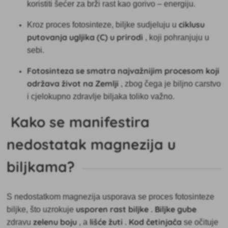
koristiti šećer za brži rast kao gorivo – energiju.
ciklusu
Kroz proces fotosinteze, biljke sudjeluju u
putovanja ugljika (C) u prirodi
, koji pohranjuju u
sebi.
Fotosinteza se smatra najvažnijim procesom koji
održava život na Zemlji
, zbog čega je biljno carstvo
i cjelokupno zdravlje biljaka toliko važno.
Kako se manifestira
nedostatak magnezija u
biljkama?
S nedostatkom magnezija usporava se proces fotosinteze
usporen rast biljke
Biljke gube
biljke, što uzrokuje
.
zelenu boju
lišće žuti
Kod četinjača
zdravu
, a
.
se očituje