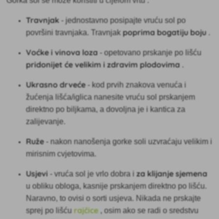
Gorka sol se može koristiti u cijelom vrtu
:
Travnjak
- jednostavno posipajte vruću sol po
poprima bogatiju boju
površini travnjaka. Travnjak
.
Voćke i vinova loza
- opetovano prskanje po lišću
pridonijet će velikim i zdravim plodovima
.
Ukrasno drveće
- kod prvih znakova venuća i
žućenja lišća/iglica nanesite vruću sol prskanjem
direktno po biljkama, a dovoljna je i kantica za
zalijevanje.
Ruže
- nakon nanošenja gorke soli uzvraćaju velikim i
mirisnim cvjetovima.
Usjevi
za klijanje sjemena
- vruća sol je vrlo dobra i
u obliku obloga, kasnije prskanjem direktno po lišću.
Naravno, to ovisi o sorti usjeva. Nikada ne prskajte
rajčice
sprej po lišću
, osim ako se radi o sredstvu