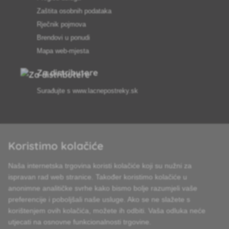
Zaštita osobnih podataka
Rječnik pojmova
Brendovi u ponudi
Mapa web-mjesta
Za distributere
Surađujte s
www.lacnepostreky.sk
Koristimo kolačiće
Uvijek ćemo vas profesionalno savjetovati
Naša internetska trgovina koristi kolačiće koji su nužni za
Reklamacije obrađujemo u roku od 24 sata
ispravan rad web stranice. Također koristimo kolačiće u
anonimne analitičke svrhe kako bismo bolje razumjeli vaše
85% robe na zalihi
preferencije i poboljšali naše usluge. Ako se ne slažete s
korištenjem ovih kolačića, možete ih odbiti. Vaša odluka neće
Dostava u roku od 24 sata od ponedjeljka do petka
utjecati na osnovne funkcionalnosti trgovine.