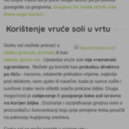
Gnojeno tlo može učiniti više
posegnite za gnojivima.
štete nego koristi
.
Korištenje vruće soli u vrtu
Gorku sol možete pronaći u
obliku granula, kristala
ili kao
tekuću gorku sol
nije vremenski
. Upotreba vruće soli
ograničena
prskalicu direktno
. Možete ga koristiti kao
po lišću
- naravno, odaberite prikladno vrijeme, najbolje
pod oblakom, rano ujutro ili navečer, kada je sunce zašlo i
sunčeve zrake neće oštetiti svježe prskane biljke. Druga
zalijevanje
posipanje šake soli izravno
mogućnost je
ili
na korijen biljke
. Doziranje i razrjeđivanje gnojiva ovisi o
proizvođaču i koncentraciji koju prije primjene treba proučiti
na pakiranju kupljenog sredstva.