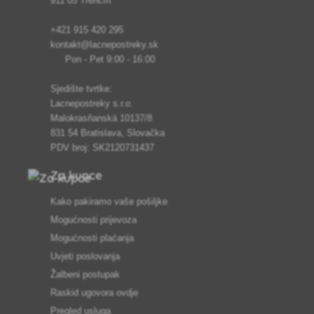
911 05 Trenčín
+421 915 420 295
kontakt@lacnepostreky.sk
Pon - Pet 9:00 - 16:00
Sjedište tvrtke:
Lacnepostreky s.r.o.
Malokrasňanská 10137/8
831 54 Bratislava, Slovačka
PDV broj: SK2120731437
Za kupce
Kako pakiramo vaše pošiljke
Mogućnosti prijevoza
Mogućnosti plaćanja
Uvjeti poslovanja
Žalbeni postupak
Raskid ugovora ovdje
Pregled usluga