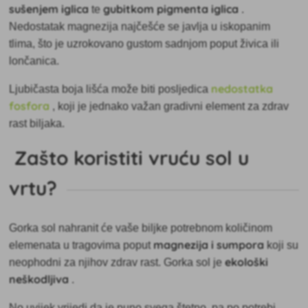
sušenjem iglica
gubitkom pigmenta iglica
te
.
Nedostatak magnezija najčešće se javlja u iskopanim
tlima, što je uzrokovano gustom sadnjom poput živica ili
lončanica.
nedostatka
Ljubičasta boja lišća može biti posljedica
fosfora
, koji je jednako važan gradivni element za zdrav
rast biljaka.
Zašto koristiti vruću sol u
vrtu?
Gorka sol nahranit će vaše biljke potrebnom količinom
magnezija i sumpora
elemenata u tragovima poput
koji su
ekološki
neophodni za njihov zdrav rast. Gorka sol je
neškodljiva
.
No uvijek vrijedi da je puno svega štetno, pa po potrebi