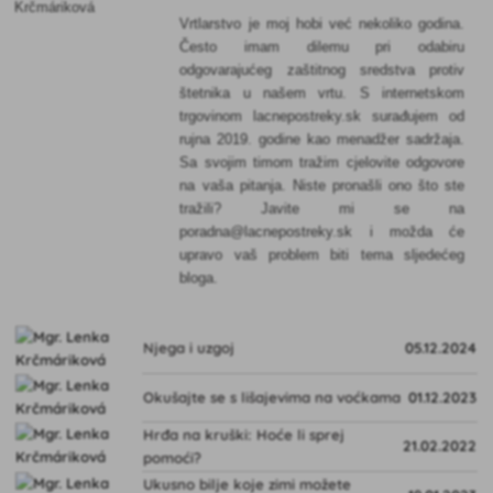
Vrtlarstvo je moj hobi već nekoliko godina.
Često imam dilemu pri odabiru
odgovarajućeg zaštitnog sredstva protiv
štetnika u našem vrtu. S internetskom
trgovinom lacnepostreky.sk surađujem od
rujna 2019. godine kao menadžer sadržaja.
Sa svojim timom tražim cjelovite odgovore
na vaša pitanja. Niste pronašli ono što ste
tražili? Javite mi se na
poradna@lacnepostreky.sk i možda će
upravo vaš problem biti tema sljedećeg
bloga.
Njega i uzgoj
05.12.2024
Okušajte se s lišajevima na voćkama
01.12.2023
Hrđa na kruški: Hoće li sprej
21.02.2022
pomoći?
Ukusno bilje koje zimi možete