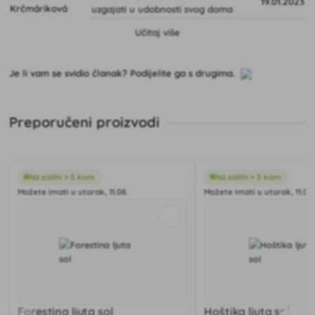
19.01.2023
uzgajati u udobnosti svog doma
Učitaj više
Je li vam se svidio članak? Podijelite ga s drugima.
Preporučeni proizvodi
Na zalihi > 5 kom
Na zalihi > 5 kom
Možete imati u utorak, 11.08.
Možete imati u utorak, 11.08.
Forestina ljuta sol
Hoštika ljuta sol