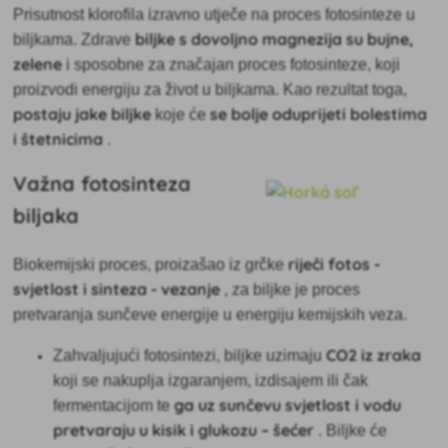
Prisutnost klorofila izravno utječe na proces fotosinteze u
biljke s dovoljno magnezija su bujne,
biljkama. Zdrave
zelene
i sposobne za značajan proces fotosinteze, koji
proizvodi energiju za život u biljkama. Kao rezultat toga,
postaju jake biljke
se bolje oduprijeti bolestima
koje će
i štetnicima
.
Važna fotosinteza
biljaka
riječi fotos -
Biokemijski proces, proizašao iz grčke
svjetlost i sinteza - vezanje
, za biljke je proces
pretvaranja sunčeve energije u energiju kemijskih veza.
CO2 iz zraka
Zahvaljujući fotosintezi, biljke uzimaju
koji se nakuplja izgaranjem, izdisajem ili čak
ga uz sunčevu svjetlost i vodu
fermentacijom te
pretvaraju u kisik i glukozu – šećer
. Biljke će