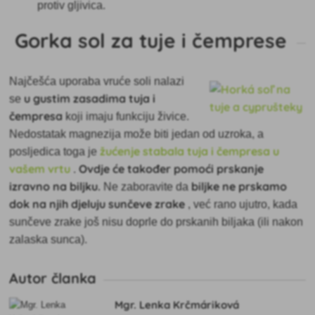
protiv gljivica.
Gorka sol za tuje i čemprese
Najčešća uporaba vruće soli nalazi
u gustim zasadima tuja i
se
čempresa
koji imaju funkciju živice.
Nedostatak magnezija može biti jedan od uzroka, a
žućenje stabala tuja i čempresa u
posljedica toga je
vašem vrtu
Ovdje će također pomoći prskanje
.
izravno na biljku.
biljke ne prskamo
Ne zaboravite da
dok na njih djeluju sunčeve zrake
, već rano ujutro, kada
sunčeve zrake još nisu doprle do prskanih biljaka (ili nakon
zalaska sunca).
Autor članka
Mgr. Lenka Krčmáriková