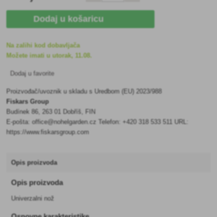
Dodaj u košaricu
Na zalihi kod dobavljača
Možete imati u utorak, 11.08.
Dodaj u favorite
Proizvođač/uvoznik u skladu s Uredbom (EU) 2023/988
Fiskars Group
Budínek 86, 263 01 Dobříš, FIN
E-pošta: office@nohelgarden.cz Telefon: +420 318 533 511 URL:
https://www.fiskarsgroup.com
Opis proizvoda
Opis proizvoda
Univerzalni nož
Osnovne karakteristike