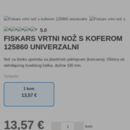
5.0
FISKARS VRTNI NOŽ S KOFEROM
125860 UNIVERZALNI
Nož za široku upotrebu sa plastičnim poklopcem (koricama). Oštrica od
nehrđajućeg švedskog čelika, dužine 100 mm.
Varijante
1 kom
13
,57 €
13
,57 €
kom