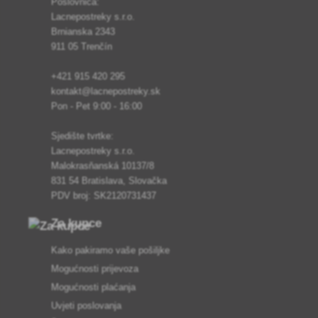
Poslovnica:
Lacnepostreky s.r.o.
Brnianska 2343
911 05 Trenčín
+421 915 420 295
kontakt@lacnepostreky.sk
Pon - Pet 9:00 - 16:00
Sjedište tvrtke:
Lacnepostreky s.r.o.
Malokrasňanská 10137/8
831 54 Bratislava, Slovačka
PDV broj: SK2120731437
Za kupce
Kako pakiramo vaše pošiljke
Mogućnosti prijevoza
Mogućnosti plaćanja
Uvjeti poslovanja