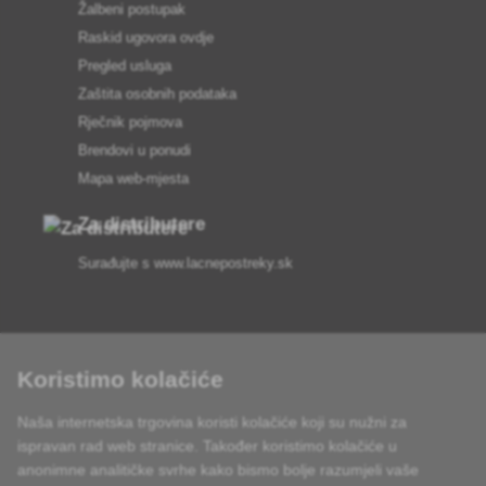
Žalbeni postupak
Raskid ugovora ovdje
Pregled usluga
Zaštita osobnih podataka
Rječnik pojmova
Brendovi u ponudi
Mapa web-mjesta
Za distributere
Surađujte s
www.lacnepostreky.sk
Koristimo kolačiće
Uvijek ćemo vas profesionalno savjetovati
Naša internetska trgovina koristi kolačiće koji su nužni za
Reklamacije obrađujemo u roku od 24 sata
ispravan rad web stranice. Također koristimo kolačiće u
anonimne analitičke svrhe kako bismo bolje razumjeli vaše
85% robe na zalihi