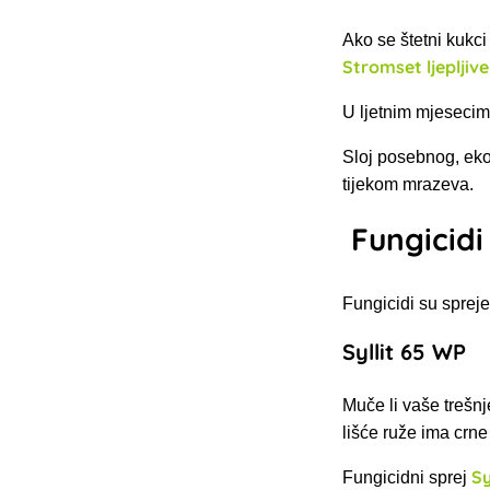
Ako se štetni kukci
Stromset ljepljiv
U ljetnim mjesecima
Sloj posebnog, ekol
tijekom mrazeva.
Fungicidi
Fungicidi su sprejev
Syllit 65 WP
Muče li vaše trešnj
lišće ruže ima crne
Sy
Fungicidni sprej