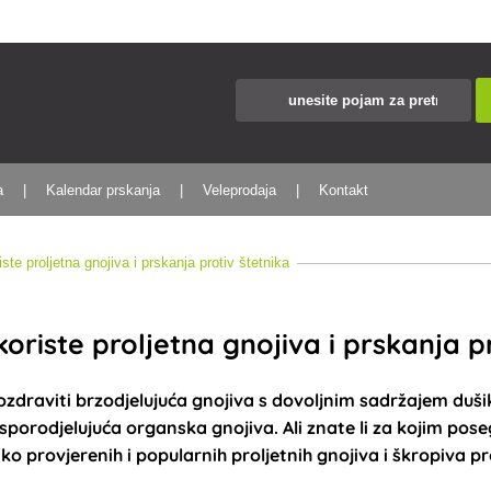
a
Kalendar prskanja
Veleprodaja
Kontakt
ste proljetna gnojiva i prskanja protiv štetnika
koriste proljetna gnojiva i prskanja p
pozdraviti brzodjelujuća gnojiva s dovoljnim sadržajem dušik
sporodjelujuća organska gnojiva. Ali znate li za kojim pos
ko provjerenih i popularnih proljetnih gnojiva i škropiva pr