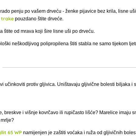
 rado penju po vašem drveću - ženke pijavice bez krila, lisne uši 
e trake
pouzdano štite drveće.
 štite od mrava koji šire lisne uši po drveću.
oški neškodljivog polipropilena štiti stabla ne samo tijekom ljet
i učinkoviti protiv gljivica. Uništavaju gljivične bolesti biljaka i
e, breskve i višnje kovrčavo ili rupičasto lišće? Marelice imaju 
 mrlje?
llit 65 WP
namijenjen je zaštiti voćaka i ruža od gljivičnih bolest