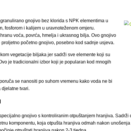
 granulirano gnojivo bez klorida s NPK elementima u
m, fosforom i kalijem u uravnoteženom omjeru.
shranu voća, povrća, hmelja i ukrasnog bilja. Ovo gnojivo
ao proljetno početno gnojivo, posebno kod sadnje usjeva.
jekom vegetacije biljaka jer sadrži sve elemente koji su
Ovo je tradicionalni izbor koji je popularan kod mnogih
eporuča se nanositi po suhom vremenu kako voda ne bi
 djelatne tvari.
M
specijalno gnojivo s kontroliranim otpuštanjem hranjiva. Sadrži 
nu komponentu, koja otpušta hranjiva odmah nakon unošenja u 
očinje otpuštati hranjiva nakon 2-3 tjedna.