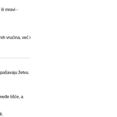
ili mravi -
nih vrućina, već i
 spašavaju žetvu.
smeđe lišće, a
i.