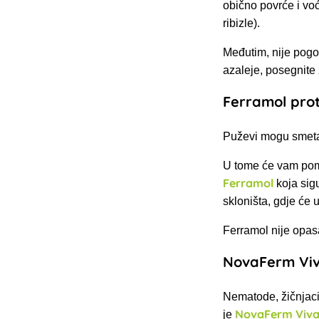
obično povrće i voć
ribizle).
Međutim, nije pogod
azaleje, posegnite
Ferramol pro
Puževi mogu smetat
U tome će vam pomoć
Ferramol
koja sig
skloništa, gdje će 
Ferramol nije opasa
NovaFerm Vi
Nematode, žičnjaci 
NovaFerm Viva
je