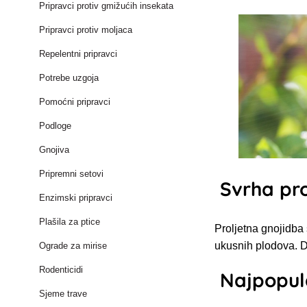
Pripravci protiv gmižućih insekata
Pripravci protiv moljaca
Repelentni pripravci
Potrebe uzgoja
Pomoćni pripravci
Podloge
Gnojiva
Pripremni setovi
Svrha pro
Enzimski pripravci
Plašila za ptice
Proljetna gnojidba 
ukusnih plodova. Do
Ograde za mirise
Rodenticidi
Najpopul
Sjeme trave