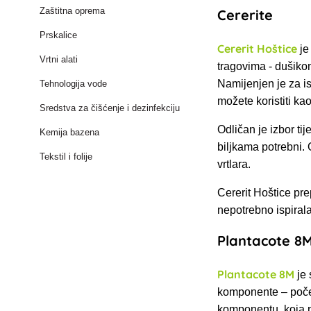
Zaštitna oprema
Cererite
Prskalice
Cererit Hoštice
je
Vrtni alati
tragovima - dušiko
Namijenjen je za i
Tehnologija vode
možete koristiti k
Sredstva za čišćenje i dezinfekciju
Odličan je izbor ti
Kemija bazena
biljkama potrebni. 
Tekstil i folije
vrtlara.
Cererit Hoštice pr
nepotrebno ispirala
Plantacote 8
Plantacote 8M
je 
komponente – počet
komponentu, koja p