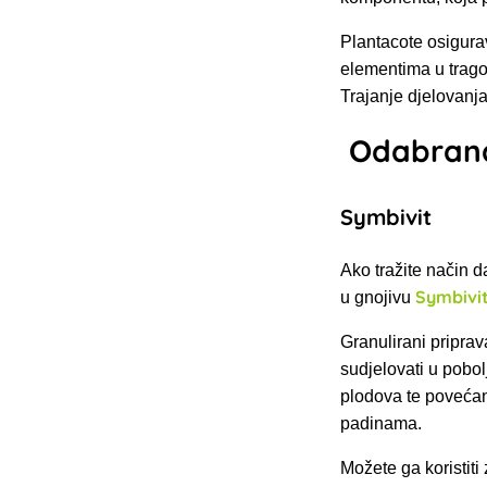
Plantacote osigurav
elementima u tragov
Trajanje
djelovanja
Odabrana 
Symbivit
Ako tražite način da
Symbivi
u
gnojivu
Granulirani priprav
sudjelovati u pobolj
plodova te povećan
padinama.
Možete ga koristiti