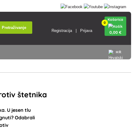
Košarica
0
Pretraživanje
Registracija
Prijava
0
,00 €
HR
rotiv štetnika
a. U jesen tlu
egnuti? Odabrali
otiv