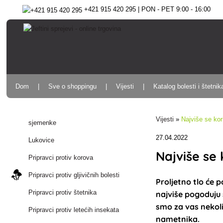
+421 915 420 295 | PON - PET 9:00 - 16:00
Dom
Sve o shoppingu
Vijesti
Katalog bolesti i štetnik
Vijesti
»
Najviše se kori
sjemenke
27.04.2022
Lukovice
Najviše se 
Pripravci protiv korova
Pripravci protiv gljivičnih bolesti
Proljetno tlo će 
Pripravci protiv štetnika
najviše pogoduju 
smo za vas nekoli
Pripravci protiv letećih insekata
nametnika.