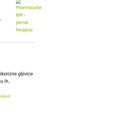
.
ikorizne gljivice
u ih.