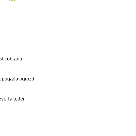
st i obranu
oja pogađa ogrozd
devi. Također