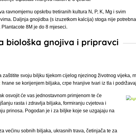
a ravnomjernu opskrbu tretiranih kultura N, P, K, Mg i svim
ima. Daljnja gnojidba (s izuzetkom kalcija) stoga nije potrebna
 Plantacote 8M je do 8 mjeseci.
biološka gnojiva i pripravci
 zaštitite svoju biljku tijekom cijelog njezinog životnog vijeka, m
t
hrane se korijenjem biljaka, crpe hranjive tvari iz tla i podržavaj
ak osvojit će vas
jednostavnom primjenom te će
šanju rasta i zdravlja biljaka, formiranju cvjetova i
ju prinosa. Pogodan je i za biljke koje se uzgajaju na
 za većinu sobnih biljaka, ukrasnih trava, četinjača te za