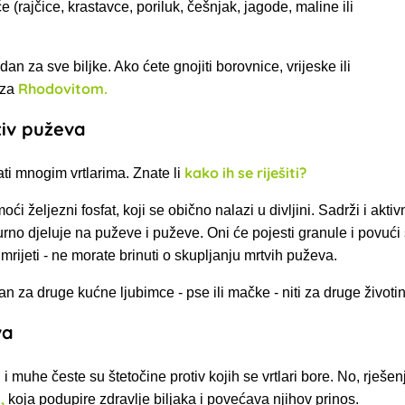
e (rajčice, krastavce, poriluk, češnjak, jagode, maline ili
an za sve biljke. Ako ćete gnojiti borovnice, vrijeske ili
Rhodovitom.
 za
tiv puževa
kako ih se riješiti?
i mnogim vrtlarima. Znate li
i željezni fosfat, koji se obično nalazi u divljini.
Sadrži i
aktiv
urno djeluje na puževe i puževe. Oni će pojesti granule i povu
umrijeti - ne morate brinuti o skupljanju mrtvih puževa.
n za druge kućne ljubimce - pse ili mačke - niti za druge životinj
va
i muhe česte su štetočine protiv kojih se vrtlari bore. No, rješen
,
koja podupire zdravlje biljaka i povećava njihov prinos.