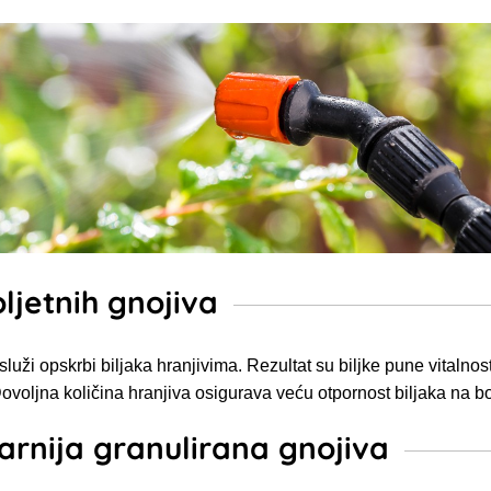
ljetnih gnojiva
služi opskrbi biljaka hranjivima. Rezultat su
biljke pune vitalnost
voljna količina hranjiva osigurava veću otpornost biljaka na bole
arnija granulirana gnojiva