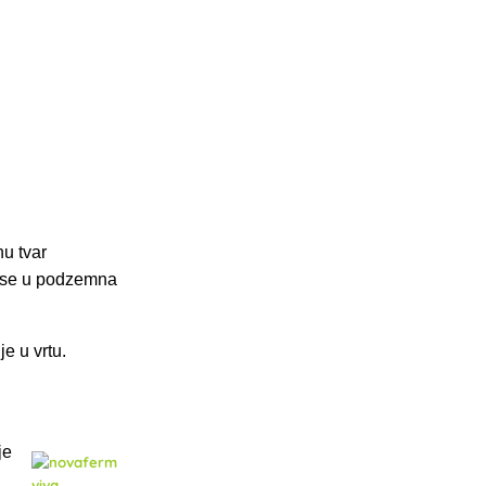
nu tvar
ći se u podzemna
e u vrtu.
je