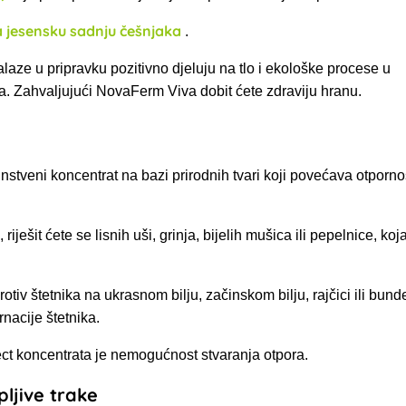
a jesensku sadnju češnjaka
.
alaze u pripravku pozitivno djeluju na tlo i ekološke procese u
aka. Zahvaljujući NovaFerm Viva
dobit ćete zdraviju hranu.
instveni koncentrat na bazi prirodnih tvari koji povećava otporno
riješit ćete se lisnih uši, grinja, bijelih mušica ili pepelnice, k
protiv štetnika na ukrasnom bilju, začinskom bilju, rajčici ili bun
rnacije štetnika.
ct koncentrata je
nemogućnost stvaranja otpora.
pljive trake