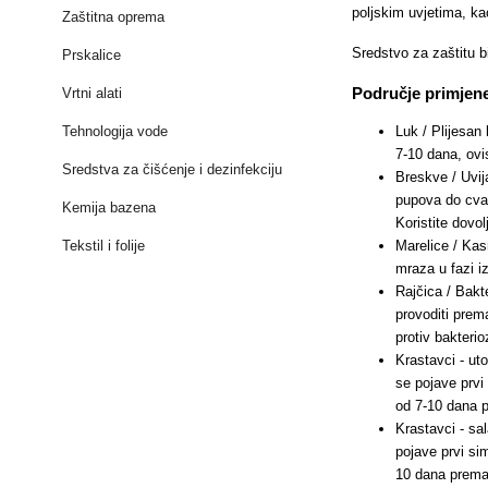
poljskim uvjetima, ka
Zaštitna oprema
Sredstvo za zaštitu bi
Prskalice
Područje primjene 
Vrtni alati
Luk / Plijesan
Tehnologija vode
7-10 dana, ovi
Sredstva za čišćenje i dezinfekciju
Breskve / Uvij
pupova do cvat
Kemija bazena
Koristite dovol
Marelice / Kas
Tekstil i folije
mraza u fazi i
Rajčica / Bakt
provoditi prem
protiv bakteri
Krastavci - ut
se pojave prvi 
od 7-10 dana pr
Krastavci - sa
pojave prvi sim
10 dana prema p