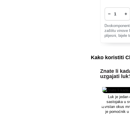
−
+
Dvokomponentni
zaštitu vinove
plijesni, bijele
i crne pjegavos
Kako koristiti
Znate li kad
uzgajati luk
Luk je jedan 
sastojaka u sv
izvrstan okus mn
je pomoćnik u 
kašlja. Uzgoj n
uvijek dobro dođ
se možete obrati