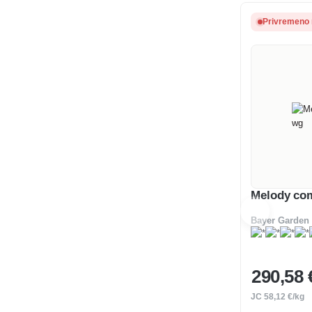
Privremeno
Melody co
Bayer Garden
290
,58 
JC
58
,12 €/kg