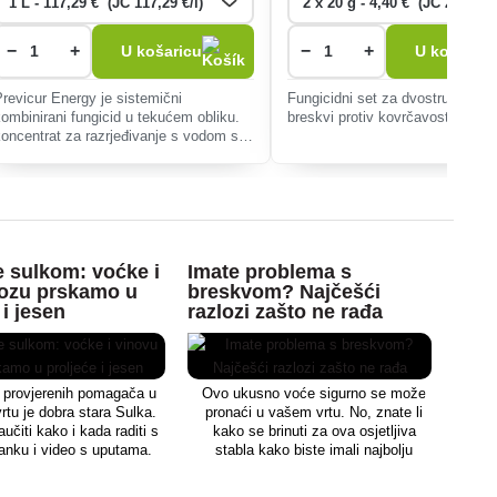
−
+
−
+
U košaricu
U košaricu
Previcur Energy je sistemični
Fungicidni set za dvostruko treti
kombinirani fungicid u tekućem obliku.
breskvi protiv kovrčavosti lišća.
koncentrat za razrjeđivanje s vodom s
preventivnim i kurativnim (terapijskim)
djelovanjem, namijenjen za zaštitu
povrća, ukras
e sulkom: voćke i
Imate problema s
Najb
lozu prskamo u
breskvom? Najčešći
neor
 i jesen
razlozi zašto ne rađa
prot
kras
krum
usje
 provjerenih pomagača u
Ovo ukusno voće sigurno se može
tu je dobra stara Sulka.
pronaći u vašem vrtu. No, znate li
učiti kako i kada raditi s
kako se brinuti za ova osjetljiva
Pre
lanku i video s uputama.
stabla kako biste imali najbolju
fun
moguću žetvu?
birat
i izm