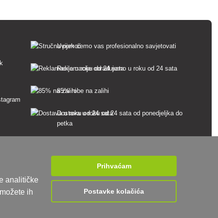
Uvijek ćemo vas profesionalno savjetovati
sk
Reklamacije obrađujemo u roku od 24 sata
85% robe na zalihi
Dostava u roku od 24 sata od ponedjeljka do
petka
Prihvaćam
e analitičke
Postavke kolačića
 možete ih