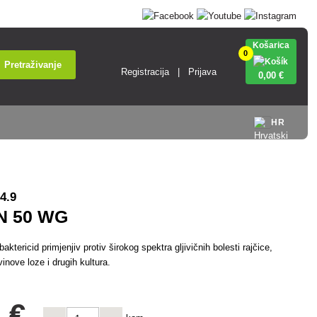
Košarica
0
Pretraživanje
Registracija
Prijava
0
,00 €
HR
4.9
N 50 WG
baktericid primjenjiv protiv širokog spektra gljivičnih bolesti rajčice,
inove loze i drugih kultura.
 €