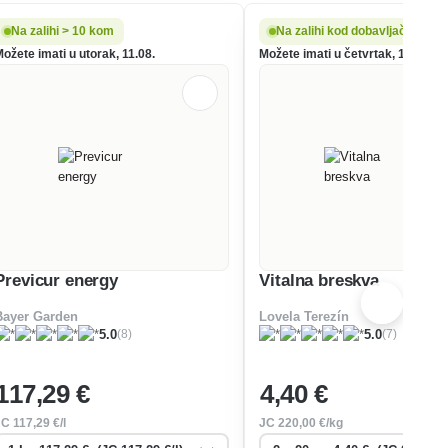
Na zalihi > 10 kom
Na zalihi kod dobavljača
ožete imati u utorak, 11.08.
Možete imati u četvrtak, 13.08.
Previcur energy
Vitalna breskva
Bayer Garden
Lovela Terezín
(8)
(7)
5.0
5.0
117
,29 €
4
,40 €
JC
117
,29 €/l
JC
220
,00 €/kg