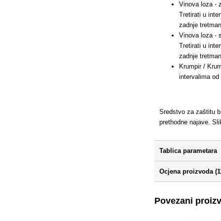
Vinova loza - 
Tretirati u int
zadnje tretman
Vinova loza - 
Tretirati u int
zadnje tretman
Krumpir / Krum
intervalima od 
Sredstvo za zaštitu b
prethodne najave. Sl
Tablica parametara
Ocjena proizvoda (1
Povezani proiz