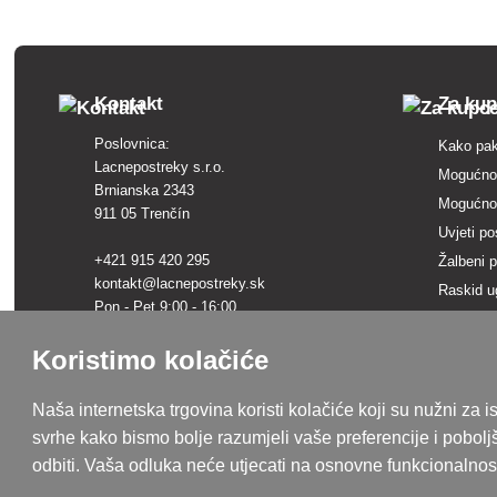
z
Kontakt
Za ku
Poslovnica:
Kako pak
Lacnepostreky s.r.o.
Mogućnos
Brnianska 2343
Mogućnos
911 05 Trenčín
Uvjeti po
+421 915 420 295
Žalbeni 
kontakt@lacnepostreky.sk
Raskid u
Pon - Pet 9:00 - 16:00
Pregled 
Zaštita 
Koristimo kolačiće
Sjedište tvrtke:
Lacnepostreky s.r.o.
Rječnik 
Malokrasňanská 10137/8
Brendovi
Naša internetska trgovina koristi kolačiće koji su nužni za
831 54 Bratislava, Slovačka
Mapa we
svrhe kako bismo bolje razumjeli vaše preferencije i pobolj
PDV broj: SK2120731437
odbiti. Vaša odluka neće utjecati na osnovne funkcionalnost