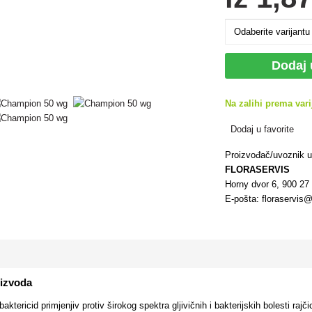
Dodaj
Na zalihi prema vari
Dodaj u favorite
Proizvođač/uvoznik 
FLORASERVIS
Horny dvor 6, 900 2
E-pošta: floraservis@
oizvoda
 baktericid primjenjiv protiv širokog spektra gljivičnih i bakterijskih bolesti raj