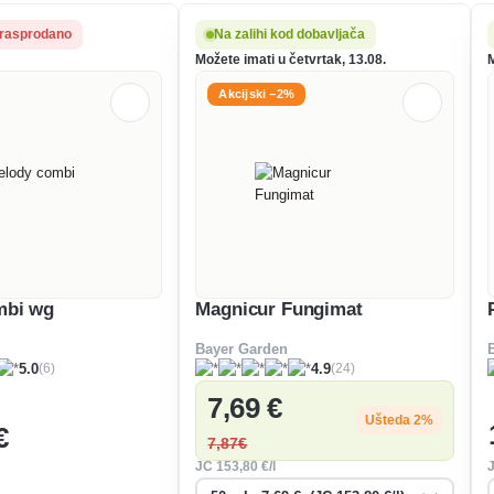
 rasprodano
Na zalihi kod dobavljača
Možete imati u četvrtak, 13.08.
M
Akcijski −2%
mbi wg
Magnicur Fungimat
Bayer Garden
(6)
(24)
5.0
4.9
7
,69 €
Ušteda 2%
€
7
,87€
JC
153
,80 €/l