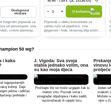
Dostupnost
−
+
U košaricu
stražara
 fungicidni pripravak za
Pripravak u obliku koncentrata za
 loze od peronospore, sive
zaštitu ruža od pepelnice, crne
 truleži, crvene plamenjače
pjegavosti i hrđe, ukrasnog bilja protiv
ti.
pepelnice i hrđe te ružinog drveta od
Cylindrocladium buxicola.
 Champion 50 wg?
a i kako
J. Vigoda: Sva svoja
Prskanj
?
stabla jednako volim, ona
vinovu 
su kao moja djeca
proljeće
od najpopularnijih
akoj kuhinji. Daje
Pročitajte što se može uzgajati čak iu
Jedan od
ogim jelima i odličan
malom vrtu. Poznati voćar i
svakom vr
liječenju prehlade i
vinogradar objašnjava i kako saditi,
Možete na
ije nimalo težak, ali
razmnožavati ili cijepiti lozu.
njim u č
e dobar vodič na koji
ti u svakom trenutku,