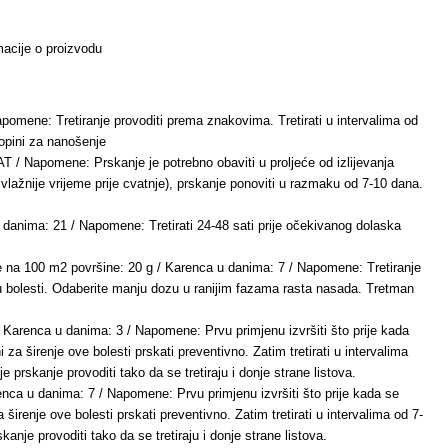
rmacije o proizvodu
pomene: Tretiranje provoditi prema znakovima. Tretirati u intervalima od
topini za nanošenje
T / Napomene: Prskanje je potrebno obaviti u proljeće od izlijevanja
 vlažnije vrijeme prije cvatnje), prskanje ponoviti u razmaku od 7-10 dana.
 danima: 21 / Napomene: Tretirati 24-48 sati prije očekivanog dolaska
de na 100 m2 površine: 20 g / Karenca u danima: 7 / Napomene: Tretiranje
ku bolesti. Odaberite manju dozu u ranijim fazama rasta nasada. Tretman
/ Karenca u danima: 3 / Napomene: Prvu primjenu izvršiti što prije kada
 za širenje ove bolesti prskati preventivno. Zatim tretirati u intervalima
je prskanje provoditi tako da se tretiraju i donje strane listova.
enca u danima: 7 / Napomene: Prvu primjenu izvršiti što prije kada se
 širenje ove bolesti prskati preventivno. Zatim tretirati u intervalima od 7-
skanje provoditi tako da se tretiraju i donje strane listova.