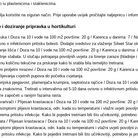
o iu plastenicima i staklenicima.
lja koristite na siguran način. Prije uporabe uvijek pročitajte naljepnicu i info
i doziranje pripravka u hortikulturi
 luka / Doza na 10 l vode na 100 m2 površine: 20 g / Karenca u danima: 7 / Na
sno o infektivnom pritisku bolesti. Dodajte sredstvo za vlaženje Silwet Star o
anje lišća / Doza na 10 l vode na 100 m2 površine: 20 g / Karenca u danima: A
nje stabala. U slučaju potrajanja povoljnih uvjeta za širenje zaraze (hladnije i
jnu količinu tekućine za prskanje kako bi stabla bila temeljito tretirana.
ni proljetni mrazevi / Doza na 10 l vode na 100 m2 površine: 20 g / Karenca u
zlijevanja cvjetnih pupova do početka cvjetanja.
erijska pjegavost, plamenjača krumpira, septorioza rajčice / Doza na 10 l vo
a znakovima. Tretirati u intervalima od 5-10 dana ovisno o infektivnom pritis
oze započeti u ranijim fazama rasta.
ovarivači / Plijesan krastavaca / Doza na 10 l vode na 100 m2 površine: 20 g 
simptomi plijesni krastavaca, odn. kada su temperaturni i vlažni uvjeti povoljni
ema pritisku infekcije. Kako bi pojedini tretmani bili što učinkovitiji, potrebno 
lata / Plijesan krastavaca / Doza na 10 l vode na 100 m2 površine: 20 g / Kar
ptomi plijesni krastavaca, odn. kada su temperaturni i vlažni uvjeti povoljni za
ritisku infekcije. Kako bi pojedini tretmani bili što učinkovitiji, potrebno je pr