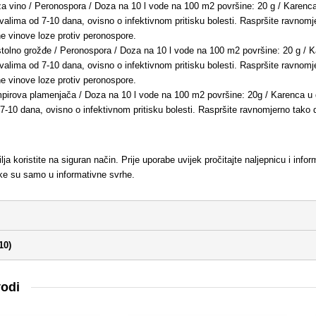
za vino / Peronospora / Doza na 10 l vode na 100 m2 površine: 20 g / Karenc
ervalima od 7-10 dana, ovisno o infektivnom pritisku bolesti. Raspršite ravnomje
e vinove loze protiv peronospore.
stolno grožđe / Peronospora / Doza na 10 l vode na 100 m2 površine: 20 g /
ervalima od 7-10 dana, ovisno o infektivnom pritisku bolesti. Raspršite ravnomje
e vinove loze protiv peronospore.
pirova plamenjača / Doza na 10 l vode na 100 m2 površine: 20g / Karenca u d
7-10 dana, ovisno o infektivnom pritisku bolesti. Raspršite ravnomjerno tako da
ilja koristite na siguran način. Prije uporabe uvijek pročitajte naljepnicu i i
ike su samo u informativne svrhe.
10)
vodi