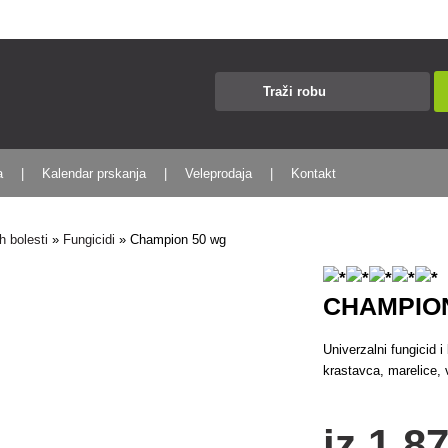
a
Kalendar prskanja
Veleprodaja
Kontakt
ih bolesti
»
Fungicidi
»
Champion 50 wg
CHAMPIO
Univerzalni fungicid i 
krastavca, marelice, v
iz
1
,87