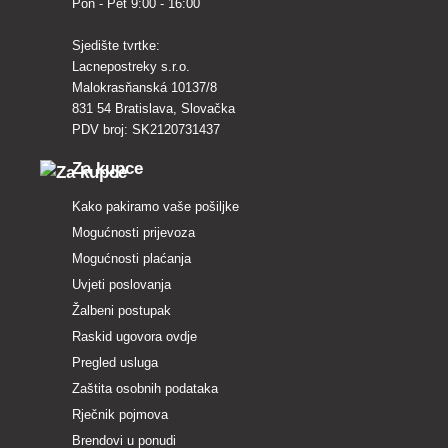
Pon - Pet 9:00 - 16:00
Sjedište tvrtke:
Lacnepostreky s.r.o.
Malokrasňanská 10137/8
831 54 Bratislava, Slovačka
PDV broj: SK2120731437
Za kupce
Kako pakiramo vaše pošiljke
Mogućnosti prijevoza
Mogućnosti plaćanja
Uvjeti poslovanja
Žalbeni postupak
Raskid ugovora ovdje
Pregled usluga
Zaštita osobnih podataka
Rječnik pojmova
Brendovi u ponudi