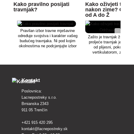
Kako pravilno posijati
Kako oživjeti travn
travnjak?
nakon zime? Održ
od A do Ž
Pravilan izbor travne mješavine
određuje svojstva i karakter vašeg
Zašto je travnjak žut nak
budućeg travnjaka. Ni pod kojim
proljeće travnjak je potrebn
okolnostima ne podcjenjujte izbor
od plijesni, pokositi, pr
najboljeg sjemena trave.
vertikulatorom, zasaditi
pravilno pognojiti i navodnj
druge vrste smišlja
Kontakt
Poslovnica:
Lacnepostreky s.r.o.
Brnianska 2343
911 05 Trenčín
+421 915 420 295
kontakt@lacnepostreky.sk