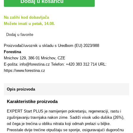
Dodaj u košaricu
Na zalihi kod dobavljača
Možete imati u petak, 14.08.
Dodaj u favorite
Proizvođač/uvoznik u skladu s Uredbom (EU) 2023/988
Forestina
Mnichov 129, 386 01 Mnichov, CZE
E-pošta: info@forestina.cz Telefon: +420 383 312 714 URL:
https://www.forestina.cz
Opis proizvoda
Karakteristike proizvoda
EXPERT Start PLUS je namijenjen pokretanju, regeneraciji, rastu i
zgušnjavanju travnjaka nakon zime. Sadrži visok udio dušika (26%),
od čega je trećina u obliku nitrata koji odmah prelazi u biljke.
Preostale dvije trećine otpuštaju se sporije, osiguravajući dugoročnu