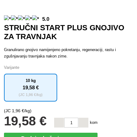
5.0
STRUČNI START PLUS GNOJIVO
ZA TRAVNJAK
Granulirano gnojivo namijenjeno pokretanju, regeneraciji, rastu i
zgušnjavanju travnjaka nakon zime.
Varijante
10 kg
19
,58 €
(JC
1
,96 €/kg)
(JC
1
,96 €/kg)
19
,58 €
kom