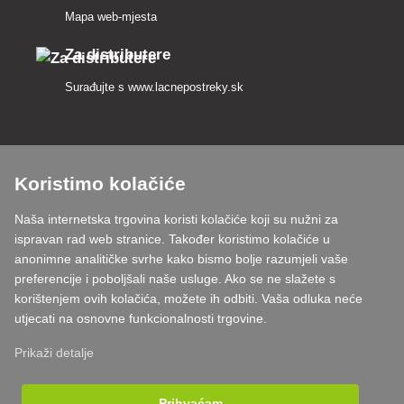
Mapa web-mjesta
Za distributere
Surađujte s
www.lacnepostreky.sk
Koristimo kolačiće
Uvijek ćemo vas profesionalno savjetovati
Naša internetska trgovina koristi kolačiće koji su nužni za
Reklamacije obrađujemo u roku od 24 sata
ispravan rad web stranice. Također koristimo kolačiće u
anonimne analitičke svrhe kako bismo bolje razumjeli vaše
85% robe na zalihi
preferencije i poboljšali naše usluge. Ako se ne slažete s
korištenjem ovih kolačića, možete ih odbiti. Vaša odluka neće
Dostava u roku od 24 sata od ponedjeljka do petka
utjecati na osnovne funkcionalnosti trgovine.
Prikaži detalje
Prihvaćam