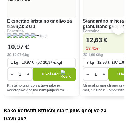
Ekspertno kristalno gnojivo za
Standardno mineral
travnjak 3 u 1
granulirano gnojivo z
Forestina
Forestina
(3)
5.0
12
,63 €
10
,97 €
13
,41€
JC
10
,97 €/kg
JC
1
,80 €/kg
−
+
−
+
U košaricu
U koš
Kristalno gnojivo za travnjake je
Mineralno granulirano gnoj
vodotopivo gnojivo namijenjeno za
rast, vitalnost i otpornost t
ishranu svih vrsta travnjaka.
Osigurava ravnomjernu ras
hranjivih tvari, uključujući d
kalij, za zdrav i gust travnj
Kako koristiti Stručni start plus gnojivo za
travnjak?