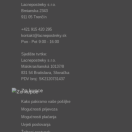
Lacnepostreky s.r.o.
Brnianska 2343
911 05 Trenčín
+421 915 420 295
kontakt@lacnepostreky.sk
Pon - Pet 9:00 - 16:00
Sjedište tvrtke:
Lacnepostreky s.r.o.
Malokrasňanská 10137/8
831 54 Bratislava, Slovačka
PDV broj: SK2120731437
Za kupce
Kako pakiramo vaše pošiljke
Mogućnosti prijevoza
Mogućnosti plaćanja
Uvjeti poslovanja