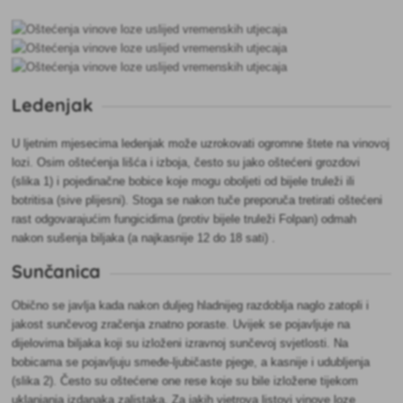
Ledenjak
U ljetnim mjesecima ledenjak može uzrokovati ogromne štete na vinovoj
lozi. Osim oštećenja lišća i izboja, često su jako oštećeni grozdovi
(slika 1) i pojedinačne bobice koje mogu oboljeti od bijele truleži ili
botritisa (sive plijesni). Stoga se nakon tuče preporuča tretirati oštećeni
rast odgovarajućim fungicidima (protiv bijele truleži Folpan) odmah
nakon sušenja biljaka (a najkasnije 12 do 18 sati)
.
Sunčanica
Obično se javlja kada nakon duljeg hladnijeg razdoblja naglo zatopli i
jakost sunčevog zračenja znatno poraste. Uvijek se pojavljuje na
dijelovima biljaka koji su izloženi izravnoj sunčevoj svjetlosti. Na
bobicama se pojavljuju smeđe-ljubičaste pjege, a kasnije i udubljenja
(slika 2). Često su oštećene one rese koje su bile izložene tijekom
uklanjanja izdanaka zalistaka. Za jakih vjetrova listovi vinove loze