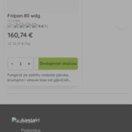
Folpan 80 wdg
ADAMA
4.6
(9)
160
,74 €
JC
32
,15 €/kg
−
+
Dostupnost stražara
Fungicid za zaštitu stabala jabuke,
krumpira i vinove loze od gljivičnih
bolesti.
Kontakt
Poslovnica: