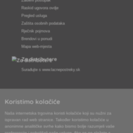
Žalbeni postupak
Raskid ugovora ovdje
Pregled usluga
Zaštita osobnih podataka
Rječnik pojmova
Brendovi u ponudi
Mapa web-mjesta
Za distributere
Surađujte s
www.lacnepostreky.sk
Koristimo kolačiće
Uvijek ćemo vas profesionalno savjetovati
Naša internetska trgovina koristi kolačiće koji su nužni za
Reklamacije obrađujemo u roku od 24 sata
ispravan rad web stranice. Također koristimo kolačiće u
anonimne analitičke svrhe kako bismo bolje razumjeli vaše
85% robe na zalihi
preferencije i poboljšali naše usluge. Ako se ne slažete s