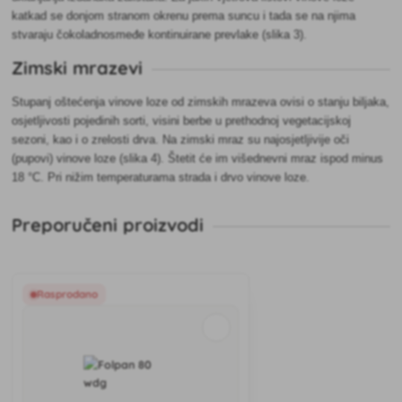
katkad se donjom stranom okrenu prema suncu i tada se na njima
stvaraju čokoladnosmeđe kontinuirane prevlake (slika 3).
Zimski mrazevi
Stupanj oštećenja vinove loze od zimskih mrazeva ovisi o stanju biljaka,
osjetljivosti pojedinih sorti, visini berbe u prethodnoj vegetacijskoj
sezoni, kao i o zrelosti drva. Na zimski mraz su najosjetljivije oči
(pupovi) vinove loze (slika 4). Štetit će im višednevni mraz ispod minus
18 °C. Pri nižim temperaturama strada i drvo vinove loze.
Preporučeni proizvodi
Rasprodano