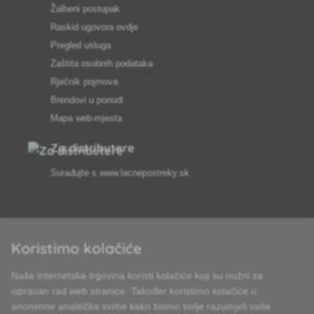
Žalbeni postupak
Raskid ugovora ovdje
Pregled usluga
Zaštita osobnih podataka
Rječnik pojmova
Brendovi u ponudi
Mapa web-mjesta
Za distributere
Surađujte s
www.lacnepostreky.sk
Koristimo kolačiće
Uvijek ćemo vas profesionalno savjetovati
Naša internetska trgovina koristi kolačiće koji su nužni za
Reklamacije obrađujemo u roku od 24 sata
ispravan rad web stranice. Također koristimo kolačiće u
anonimne analitičke svrhe kako bismo bolje razumjeli vaše