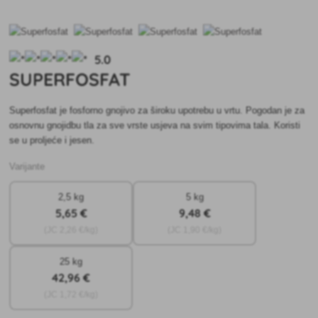
5.0
SUPERFOSFAT
Superfosfat je fosforno gnojivo za široku upotrebu u vrtu. Pogodan je za
osnovnu gnojidbu tla za sve vrste usjeva na svim tipovima tala. Koristi
se u proljeće i jesen.
Varijante
2,5 kg
5 kg
5
,65 €
9
,48 €
(JC
2
,26 €/kg)
(JC
1
,90 €/kg)
25 kg
42
,96 €
(JC
1
,72 €/kg)