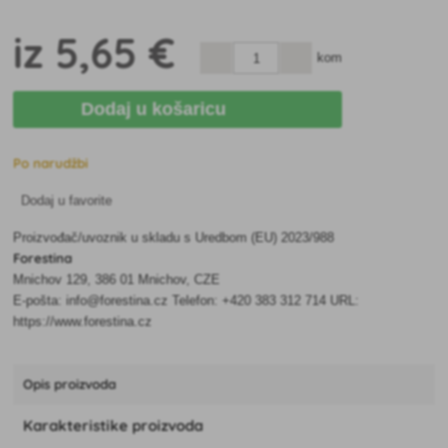
iz
5
,65 €
kom
Dodaj u košaricu
Po narudžbi
Dodaj u favorite
Proizvođač/uvoznik u skladu s Uredbom (EU) 2023/988
Forestina
Mnichov 129, 386 01 Mnichov, CZE
E-pošta: info@forestina.cz Telefon: +420 383 312 714 URL:
https://www.forestina.cz
Opis proizvoda
Karakteristike proizvoda