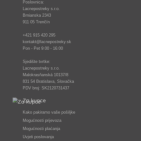
Poslovnica:
Lacnepostreky s.r.o.
Brnianska 2343
911 05 Trenčín
+421 915 420 295
kontakt@lacnepostreky.sk
Pon - Pet 9:00 - 16:00
Sjedište tvrtke:
Lacnepostreky s.r.o.
Malokrasňanská 10137/8
831 54 Bratislava, Slovačka
PDV broj: SK2120731437
Za kupce
Kako pakiramo vaše pošiljke
Mogućnosti prijevoza
Mogućnosti plaćanja
Uvjeti poslovanja