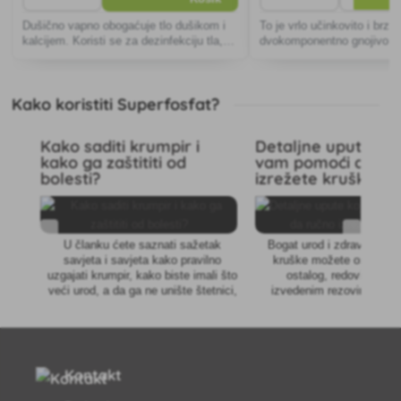
Dušično vapno obogaćuje tlo dušikom i
To je vrlo učinkovito i brzo
kalcijem. Koristi se za dezinfekciju tla,
dvokomponentno gnojivo id
posebno protiv gljivičnih bolesti, te na taj
azaleje, rododendrone i dru
način sprječava tumorigenost krstašica i
vole kiselinu (npr. kanadsk
rutabaga. Također znatno
Kako koristiti Superfosfat?
Kako saditi krumpir i
Detaljne upute koj
kako ga zaštititi od
vam pomoći da ru
bolesti?
izrežete krušku
U članku ćete saznati sažetak
Bogat urod i zdravlje vaš
savjeta i savjeta kako pravilno
kruške možete osigurati
uzgajati krumpir, kako biste imali što
ostalog, redovitim i pr
veći urod, a da ga ne unište štetnici,
izvedenim rezovima. Kak
razne bolesti ili gušenje tla korovom.
rezati kruške?
Kontakt