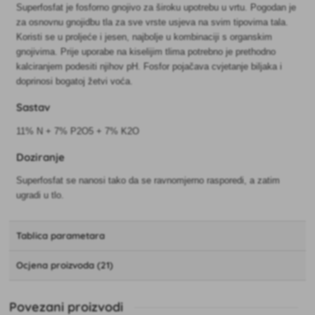
Superfosfat je fosforno gnojivo za široku upotrebu u vrtu. Pogodan je
za osnovnu gnojidbu tla za sve vrste usjeva na svim tipovima tala.
Koristi se u proljeće i jesen, najbolje u kombinaciji s organskim
gnojivima. Prije uporabe na kiselijim tlima potrebno je prethodno
kalciranjem podesiti njihov pH. Fosfor pojačava cvjetanje biljaka i
doprinosi bogatoj žetvi voća.
Sastav
11% N + 7% P2O5 + 7% K2O
Doziranje
Superfosfat se nanosi tako da se ravnomjerno rasporedi, a zatim
ugradi u tlo.
Tablica parametara
Ocjena proizvoda (21)
Povezani proizvodi