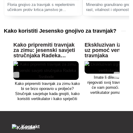
Floria gnojivo za travnjak s repelentnim
Mineralno granulirano gnoj
učinkom protiv krtica jamstvo je
rast, vitalnost i otpornost t
profesionalnih rezultata u njezi travnjaka,
Osigurava ravnomjernu ras
a ujedno i preventiva protiv krtica.
hranjivih tvari, uključujući d
kalij, za zdrav i gust travnj
Kako koristiti Jesensko gnojivo za travnjak?
Kako pripremiti travnjak
Ekskluzivan izgled
za zimu: jesenski savjeti
uz pomoć vertikula
stručnjaka Radeka
travnjaka
Svobode
Imate li dilemu kako p
njegovati svoj travnjak? Ve
Kako pripremiti travnjak za zimu kako
će vam pomoći. Na neki
bi se brzo oporavio u proljeće?
vertikutator pomaže trav
Stručnjak savjetuje kada gnojiti, kako
postigne svoj prirodni izg
koristiti vertikulator i kako spriječiti
pomaže sama vertikulaci
bolesti i smeđe mrlje od pasa.
ćete u našem član
Kontakt