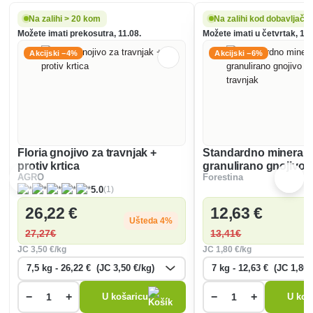
Na zalihi > 20 kom
Na zalihi kod dobavljača
Možete imati prekosutra, 11.08.
Možete imati u četvrtak, 13.
Akcijski −4%
Akcijski −6%
Floria gnojivo za travnjak +
Standardno mineral
protiv krtica
granulirano gnojivo z
AGRO
Forestina
(1)
5.0
26
,22 €
12
,63 €
Ušteda 4%
27
,27€
13
,41€
JC
3
,50 €/kg
JC
1
,80 €/kg
−
+
−
+
U košaricu
U koš