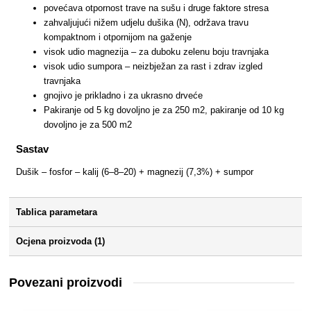
povećava otpornost trave na sušu i druge faktore stresa
zahvaljujući nižem udjelu dušika (N), održava travu
kompaktnom i otpornijom na gaženje
visok udio magnezija – za duboku zelenu boju travnjaka
visok udio sumpora – neizbježan za rast i zdrav izgled
travnjaka
gnojivo je prikladno i za ukrasno drveće
Pakiranje od 5 kg dovoljno je za 250 m2, pakiranje od 10 kg
dovoljno je za 500 m2
Sastav
Dušik – fosfor – kalij (6–8–20) + magnezij (7,3%) + sumpor
Tablica parametara
Ocjena proizvoda (1)
Povezani proizvodi