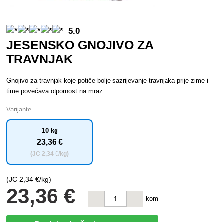
5.0
JESENSKO GNOJIVO ZA
TRAVNJAK
Gnojivo za travnjak koje potiče bolje sazrijevanje travnjaka prije zime i
time povećava otpornost na mraz.
Varijante
10 kg
23
,36 €
(JC
2
,34 €/kg)
(JC
2
,34 €/kg)
23
,36 €
kom