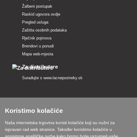
Žalbeni postupak
Raskid ugovora ovdje
Pregled usluga
Zaštita osobnih podataka
Rječnik pojmova
Brendovi u ponudi
Mapa web-mjesta
Za distributere
Surađujte s
www.lacnepostreky.sk
Koristimo kolačiće
Uvijek ćemo vas profesionalno savjetovati
Naša internetska trgovina koristi kolačiće koji su nužni za
Reklamacije obrađujemo u roku od 24 sata
ispravan rad web stranice. Također koristimo kolačiće u
anonimne analitičke svrhe kako bismo bolje razumjeli vaše