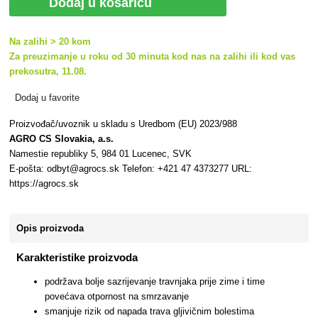
Dodaj u košaricu
Na zalihi > 20 kom
Za preuzimanje u roku od 30 minuta kod nas na zalihi ili kod vas
prekosutra, 11.08.
Dodaj u favorite
Proizvođač/uvoznik u skladu s Uredbom (EU) 2023/988
AGRO CS Slovakia, a.s.
Namestie republiky 5, 984 01 Lucenec, SVK
E-pošta: odbyt@agrocs.sk Telefon: +421 47 4373277 URL:
https://agrocs.sk
Opis proizvoda
Karakteristike proizvoda
podržava bolje sazrijevanje travnjaka prije zime i time
povećava otpornost na smrzavanje
smanjuje rizik od napada trava gljivičnim bolestima