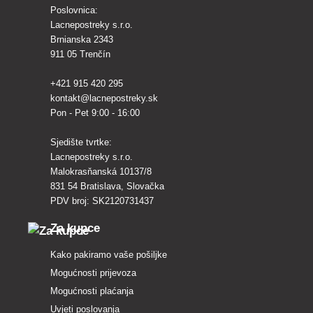
Poslovnica:
Lacnepostreky s.r.o.
Brnianska 2343
911 05 Trenčín
+421 915 420 295
kontakt@lacnepostreky.sk
Pon - Pet 9:00 - 16:00
Sjedište tvrtke:
Lacnepostreky s.r.o.
Malokrasňanská 10137/8
831 54 Bratislava, Slovačka
PDV broj: SK2120731437
Za kupce
Kako pakiramo vaše pošiljke
Mogućnosti prijevoza
Mogućnosti plaćanja
Uvjeti poslovanja