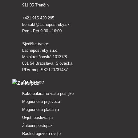
911 05 Trenčín
+421 915 420 295
kontakt@lacnepostreky.sk
Pon - Pet 9:00 - 16:00
Sjedište tvrtke:
Lacnepostreky s.r.o.
Malokrasňanská 10137/8
831 54 Bratislava, Slovačka
PDV broj: SK2120731437
Za kupce
Kako pakiramo vaše pošiljke
Mogućnosti prijevoza
Mogućnosti plaćanja
Uvjeti poslovanja
Žalbeni postupak
Raskid ugovora ovdje