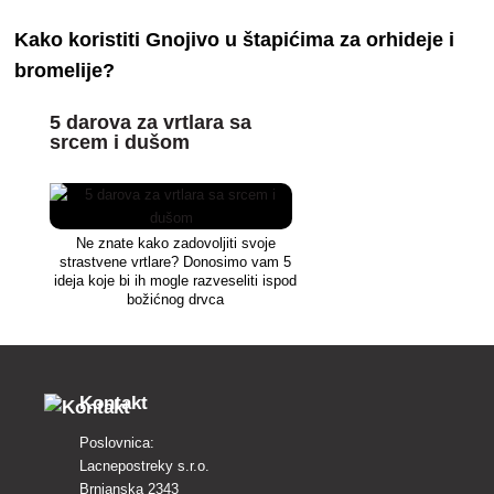
jednostavnu primjenu za zdrave i lijepe
ispod štetnog praga.
Kako koristiti Gnojivo u štapićima za orhideje i
biljke
bromelije?
5 darova za vrtlara sa
srcem i dušom
Ne znate kako zadovoljiti svoje
strastvene vrtlare? Donosimo vam 5
ideja koje bi ih mogle razveseliti ispod
božićnog drvca
Kontakt
Poslovnica:
Lacnepostreky s.r.o.
Brnianska 2343