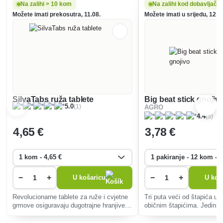
Na zalihi > 10 kom
Na zalihi kod dobavljača
Možete imati prekosutra, 11.08.
Možete imati u srijedu, 12.0
SilvaTabs ruža tablete
Big beat stick gnojiv
(1)
5.0
AGRO
(5)
4.4
4
,65 €
3
,78 €
−
+
−
+
U košaricu
U koš
Revolucionarne tablete za ruže i cvjetne
Tri puta veći od štapića u 
grmove osiguravaju dugotrajne hranjive
običnim štapićima. Jedinst
tvari, potiču cvjetanje, povećavaju
formuli ograničava pojavu 
otpornost na bolesti i osiguravaju
sisavaca i na taj način drži