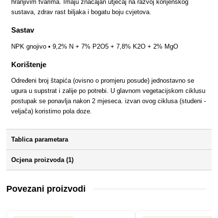
hranjivim tvarima. Imaju značajan utjecaj na razvoj korijenskog
sustava, zdrav rast biljaka i bogatu boju cvjetova.
Sastav
NPK gnojivo • 9,2% N + 7% P2O5 + 7,8% K2O + 2% MgO
Korištenje
Određeni broj štapića (ovisno o promjeru posude) jednostavno se
ugura u supstrat i zalije po potrebi. U glavnom vegetacijskom ciklusu
postupak se ponavlja nakon 2 mjeseca. izvan ovog ciklusa (studeni -
veljača) koristimo pola doze.
Tablica parametara
Ocjena proizvoda (1)
Povezani proizvodi