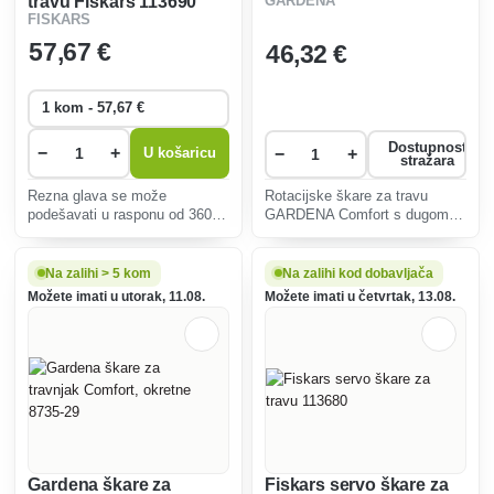
travu Fiskars 113690
GARDENA
ručkom, rotirajuće
FISKARS
57
,67 €
46
,32 €
Dostupnost
−
+
−
+
U košaricu
stražara
Rezna glava se može
Rotacijske škare za travu
podešavati u rasponu od 360° i
GARDENA Comfort s dugom
omogućuje rezanje čak i
ručkom omogućuju
neugodnih nagiba.
jednostavno i precizno
podrezivanje rubova travnjaka
Na zalihi > 5 kom
Na zalihi kod dobavljača
u uspravnom položaju koji
Možete imati u utorak, 11.08.
Možete imati u četvrtak, 13.08.
štedi leđa.
Gardena škare za
Fiskars servo škare za