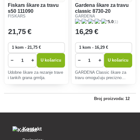
Fiskars škare za travu
Gardena škare za travu
s50 111090
classic 8730-20
FISKARS
GARDENA
(1)
5.0
21
,75 €
16
,29 €
−
+
−
+
U košaricu
U košaricu
Udobne škare za rezanje trave
GARDENA Classic škare za
i tankih grana grmlja.
travu omogućuju precizno
podrezivanje rubova travnjaka.
Zahvaljujući praktičnoj
sigurnosti jednom rukom, škare
Broj proizvoda: 12
za travu mogu se učvrstiti brzo
i jednostavno. 25 godina j
Kontakt