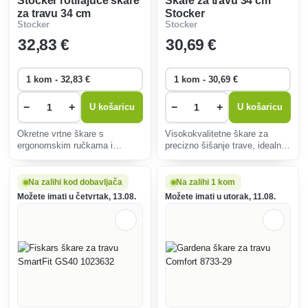
Stocker rotirajuće škare
Škare za travu 34 cm
za travu 34 cm
Stocker
Stocker
Stocker
32
,83 €
30
,69 €
−
+
−
+
U košaricu
U košaricu
Okretne vrtne škare s
Visokokvalitetne škare za
ergonomskim ručkama i
precizno šišanje trave, idealne
oštricama od nehrđajućeg
za teško dostupna mjesta.
čelika omogućuju precizno
Ergonomski, lagan, s čeličnim
rezanje trave na teško
oštricama za dug život i oštar
Na zalihi kod dobavljača
Na zalihi 1 kom
dostupnim mjestima,
rez.
Možete imati u četvrtak, 13.08.
Možete imati u utorak, 11.08.
osiguravajući savršeno
njegovan travnjak.