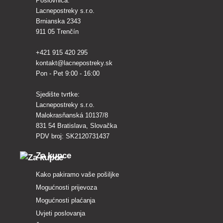
Poslovnica:
Lacnepostreky s.r.o.
Brnianska 2343
911 05 Trenčín
+421 915 420 295
kontakt@lacnepostreky.sk
Pon - Pet 9:00 - 16:00
Sjedište tvrtke:
Lacnepostreky s.r.o.
Malokrasňanská 10137/8
831 54 Bratislava, Slovačka
PDV broj: SK2120731437
Za kupce
Kako pakiramo vaše pošiljke
Mogućnosti prijevoza
Mogućnosti plaćanja
Uvjeti poslovanja