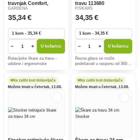
travnjak Comfort,
travu 113680
FISKARS
GARDENA
okretne 8735-29
35
,34 €
34
,35 €
−
+
−
+
U košaricu
U košaricu
Rotacijske škare za travu -
Rezna glava se može
udobne i ergonomske
podešavati u rasponu od 360° i
omogućuje rezanje čak i
neugodnih nagiba.
Na zalihi kod dobavljača
Na zalihi kod dobavljača
Možete imati u četvrtak, 13.08.
Možete imati u četvrtak, 13.08.