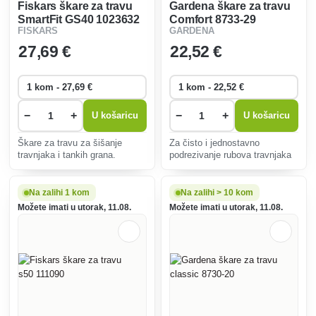
Fiskars škare za travu
Gardena škare za travu
SmartFit GS40 1023632
Comfort 8733-29
FISKARS
GARDENA
27
,69 €
22
,52 €
−
+
−
+
U košaricu
U košaricu
Škare za travu za šišanje
Za čisto i jednostavno
travnjaka i tankih grana.
podrezivanje rubova travnjaka
Na zalihi 1 kom
Na zalihi > 10 kom
Možete imati u utorak, 11.08.
Možete imati u utorak, 11.08.