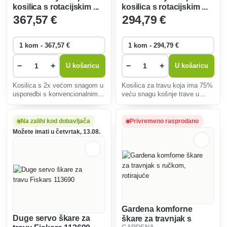
kosilica s rotacijskim ...
kosilica s rotacijskim ...
367
,57 €
294
,79 €
−
+
−
+
U košaricu
U košaricu
Kosilica s 2x većom snagom u
Kosilica za travu koja ima 75%
usporedbi s konvencionalnim
veću snagu košnje trave u
rotacijskim kosilicama.
usporedbi s konvencionalnim
kosilicama s rotacijskim ...
Na zalihi kod dobavljača
Privremeno rasprodano
Možete imati u četvrtak, 13.08.
Gardena komforne
Duge servo škare za
škare za travnjak s