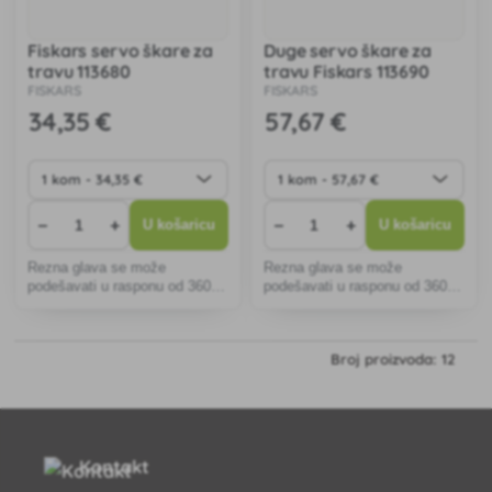
Fiskars servo škare za
Duge servo škare za
travu 113680
travu Fiskars 113690
FISKARS
FISKARS
34
,35 €
57
,67 €
−
+
−
+
U košaricu
U košaricu
Rezna glava se može
Rezna glava se može
podešavati u rasponu od 360° i
podešavati u rasponu od 360° i
omogućuje rezanje čak i
omogućuje rezanje čak i
neugodnih nagiba.
neugodnih nagiba.
Broj proizvoda: 12
Kontakt