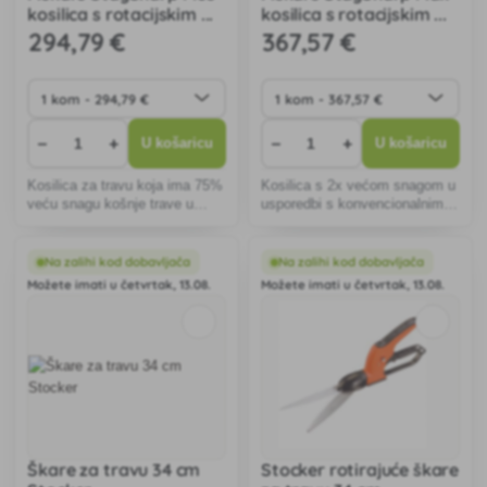
kosilica s rotacijskim ...
kosilica s rotacijskim ...
294
,79 €
367
,57 €
−
+
−
+
U košaricu
U košaricu
Kosilica za travu koja ima 75%
Kosilica s 2x većom snagom u
veću snagu košnje trave u
usporedbi s konvencionalnim
usporedbi s konvencionalnim
rotacijskim kosilicama.
kosilicama s rotacijskim ...
Na zalihi kod dobavljača
Na zalihi kod dobavljača
Možete imati u četvrtak, 13.08.
Možete imati u četvrtak, 13.08.
Škare za travu 34 cm
Stocker rotirajuće škare