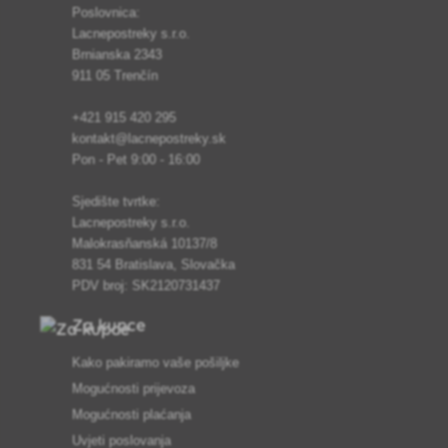
Poslovnica:
Lacnepostreky s.r.o.
Brnianska 2343
911 05 Trenčín
+421 915 420 295
kontakt@lacnepostreky.sk
Pon - Pet 9:00 - 16:00
Sjedište tvrtke:
Lacnepostreky s.r.o.
Malokrasňanská 10137/8
831 54 Bratislava, Slovačka
PDV broj: SK2120731437
Za kupce
Kako pakiramo vaše pošiljke
Mogućnosti prijevoza
Mogućnosti plaćanja
Uvjeti poslovanja