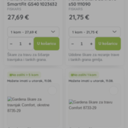
SmartFit GS40 1023632
s50 111090
FISKARS
FISKARS
27
,69 €
21
,75 €
−
+
−
+
U košaricu
U košaricu
Škare za travu za šišanje
Udobne škare za rezanje trave
travnjaka i tankih grana.
i tankih grana grmlja.
Na zalihi > 5 kom
Na zalihi 1 kom
Možete imati u utorak, 11.08.
Možete imati u utorak, 11.08.