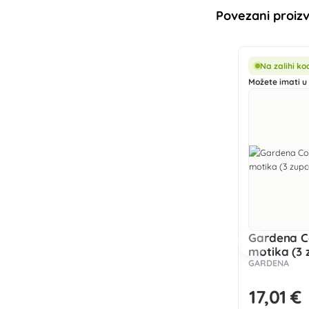
Povezani proiz
Na zalihi k
Možete imati u 
Gardena C
motika (3 
GARDENA
17
,01 €