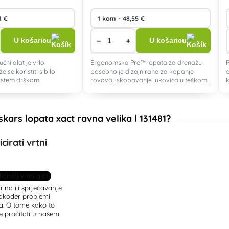
−
+
U košaricu
U košaricu
ni alat je vrlo
Ergonomska Pro™ lopata za drenažu
že se koristiti s bilo
posebno je dizajnirana za kopanje
stem drškom.
rovova, iskopavanje lukovica u teškom
tlu, orezivanje korijenja i još mnogo
toga.
iskars lopata xact ravna velika l 131481?
cirati vrtni
rina ili sprječavanje
također problemi
a. O tome kako to
te pročitati u našem
infekciji alata.