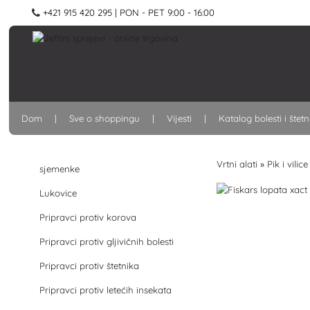
+421 915 420 295 | PON - PET 9:00 - 16:00
Dom
Sve o shoppingu
Vijesti
Katalog bolesti i štet
Vrtni alati
»
Pik i vilice
sjemenke
Lukovice
Pripravci protiv korova
Pripravci protiv gljivičnih bolesti
Pripravci protiv štetnika
Pripravci protiv letećih insekata