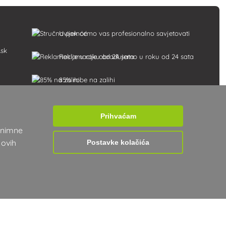
Uvijek ćemo vas profesionalno savjetovati
.sk
Reklamacije obrađujemo u roku od 24 sata
85% robe na zalihi
Dostava u roku od 24 sata od ponedjeljka
do petka
Prihvaćam
nonimne
 ovih
Postavke kolačića