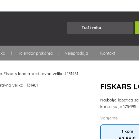
nika
Kalendar prskanja
Veleprodaja
Kontakt
»
Fiskars lopata xact ravna velika l 131481
FISKARS L
Najbolja lopatica za
korisnika je 175-195 
Varijante
1 kom
62
,93 €