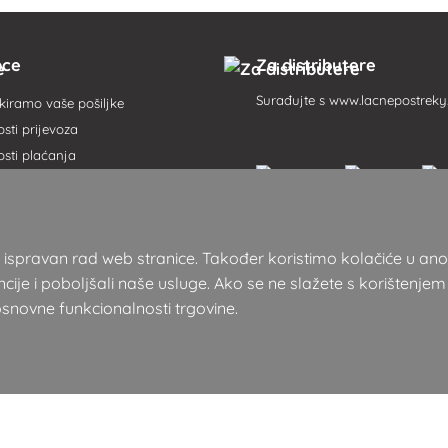
pce
Za distributere
Surađujte s
www.lacnepostreky
iramo vaše pošiljke
ti prijevoza
sti plaćanja
oslovanja
 postupak
ugovora ovdje
 za ispravan rad web stranice. Također koristimo kolačiće u a
usluga
cije i poboljšali naše usluge. Ako se ne slažete s korištenjem
 osobnih podataka
osnovne funkcionalnosti trgovine.
 pojmova
i u ponudi
b-mjesta