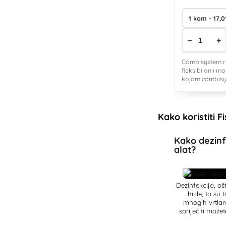
−
+
Combisystem ruč
fleksibilan i mo
kojom combisy
Kako koristiti F
Kako dezinfi
alat?
Dezinfekcija, ošt
hrđe, to su 
mnogih vrtlar
spriječiti može
članku o dez