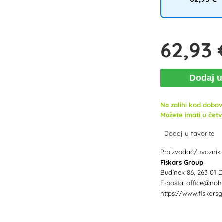
62
,93 
Dodaj 
Na zalihi kod dobav
Možete imati u četvr
Dodaj u favorite
Proizvođač/uvoznik
Fiskars Group
Budínek 86, 263 01 D
E-pošta: office@nohe
https://www.fiskars