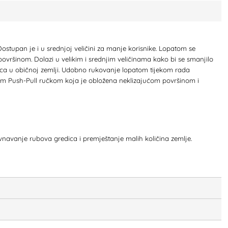
ostupan je i u srednjoj veličini za manje korisnike. Lopatom se
površinom. Dolazi u velikim i srednjim veličinama kako bi se smanjilo
dica u običnoj zemlji. Udobno rukovanje lopatom tijekom rada
m Push-Pull ručkom koja je obložena neklizajućom površinom i
ravnavanje rubova gredica i premještanje malih količina zemlje.