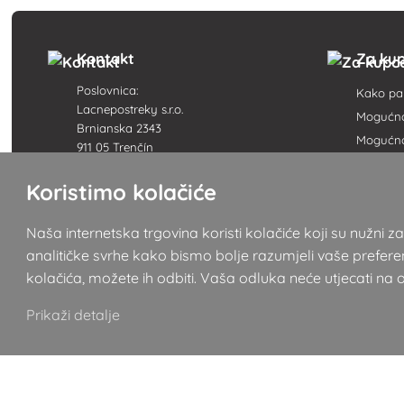
Kontakt
Za ku
Poslovnica:
Kako pak
Lacnepostreky s.r.o.
Mogućnos
Brnianska 2343
Mogućno
911 05 Trenčín
Uvjeti p
+421 915 420 295
Koristimo kolačiće
Žalbeni
kontakt@lacnepostreky.sk
Raskid 
Pon - Pet 9:00 - 16:00
Naša internetska trgovina koristi kolačiće koji su nužni
Pregled 
analitičke svrhe kako bismo bolje razumjeli vaše preferen
Zaštita
Sjedište tvrtke:
kolačića, možete ih odbiti. Vaša odluka neće utjecati na 
Lacnepostreky s.r.o.
Rječnik
Malokrasňanská 10137/8
Brendov
Prikaži detalje
831 54 Bratislava, Slovačka
Mapa we
PDV broj: SK2120731437