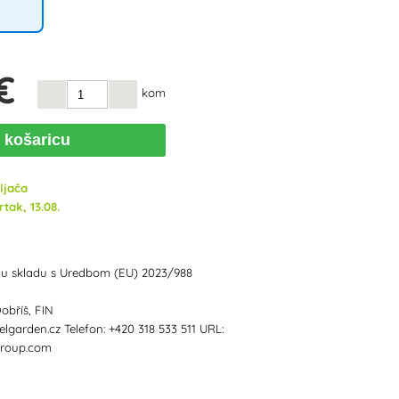
€
kom
u košaricu
ljača
tak, 13.08.
 u skladu s Uredbom (EU) 2023/988
obříš, FIN
lgarden.cz Telefon: +420 318 533 511 URL:
group.com