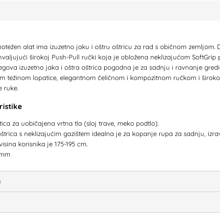
težen alat ima izuzetno jaku i oštru oštricu za rad s običnom zemljom. D
aljujući širokoj Push-Pull ručki koja je obložena neklizajućom SoftGrip 
jegova izuzetno jaka i oštra oštrica pogodna je za sadnju i ravnanje gre
 težinom lopatice, elegantnom čeličnom i kompozitnom ručkom i široko
e ruke.
istike
ica za uobičajena vrtna tla (sloj trave, meko podtlo).
a oštrica s neklizajućim gazištem idealna je za kopanje rupa za sadnju, iz
isina korisnika je 175-195 cm.
0 mm
a