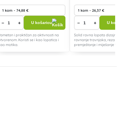
−
+
−
+
U košaricu
U košaricu
Pametan i praktičan za aktivnosti na
Solid ravna lopata dizajnirana j
otvorenom. Koristi se i kao lopatica i
ravnanje travnjaka, rezanje korij
kao motika.
premještanje i miješanje tla. Vrlo
izdržljiva čelična osovina s kruž
presjekom.