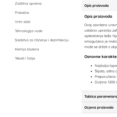
Zaštitna oprema
Opis proizvoda
Prskalice
Opis proizvoda
Vrtni alati
Ovaj savršeno uravno
udobno upravlja zahv
Tehnologija vode
opterećenje leđa. N
Sredstva za čišćenje i dezinfekciju
omogućeno je malom
može se držati s obj
Kemija bazena
Osnovne karakter
Tekstil i folije
Najbolja lopat
Šiljata, oštr
Preporučena v
Duljina: 120
Tablica parametar
Ocjena proizvoda