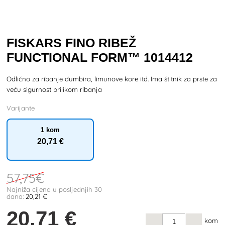
FISKARS FINO RIBEŽ
FUNCTIONAL FORM™ 1014412
Odlično za ribanje đumbira, limunove kore itd. Ima štitnik za prste za
veću sigurnost prilikom ribanja
Varijante
1 kom
20
,71 €
57
,75€
Najniža cijena u posljednjih 30
dana:
20
,21 €
20
,71 €
kom