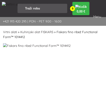
0
0
,00 €
Menu
+421 915 420 295 | PON - PET 9:00 - 16:00
Vrtni alati
»
Kuhinjski alat FISKARS
»
Fiskars fino ribež Functional
Form™ 1014412