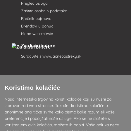
Pregled usluga
Zaštita osobnih podataka
Rječnik pojmova
Brendovi u ponudi
Mapa web-mjesta
Za distributere
Surađujte s
www.lacnepostreky.sk
Koristimo kolačiće
Uvijek ćemo vas profesionalno savjetovati
Naša internetska trgovina koristi kolačiće koji su nužni za
Reklamacije obrađujemo u roku od 24 sata
ispravan rad web stranice. Također koristimo kolačiće u
anonimne analitičke svrhe kako bismo bolje razumjeli vaše
85% robe na zalihi
preferencije i poboljšali naše usluge. Ako se ne slažete s
korištenjem ovih kolačića, možete ih odbiti. Vaša odluka neće
Dostava u roku od 24 sata od ponedjeljka do petka