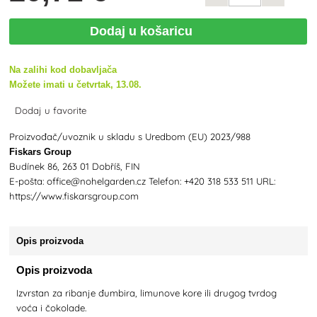
Dodaj u košaricu
Na zalihi kod dobavljača
Možete imati u četvrtak, 13.08.
Dodaj u favorite
Proizvođač/uvoznik u skladu s Uredbom (EU) 2023/988
Fiskars Group
Budínek 86, 263 01 Dobříš, FIN
E-pošta: office@nohelgarden.cz Telefon: +420 318 533 511 URL:
https://www.fiskarsgroup.com
Opis proizvoda
Opis proizvoda
Izvrstan za ribanje đumbira, limunove kore ili drugog tvrdog
voća i čokolade.