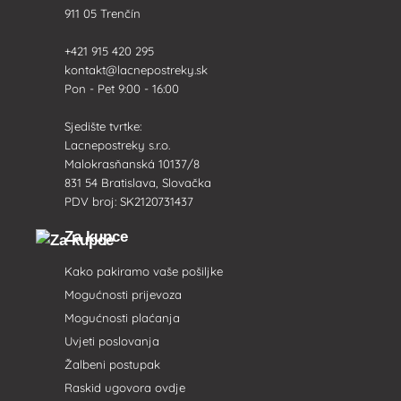
911 05 Trenčín
+421 915 420 295
kontakt@lacnepostreky.sk
Pon - Pet 9:00 - 16:00
Sjedište tvrtke:
Lacnepostreky s.r.o.
Malokrasňanská 10137/8
831 54 Bratislava, Slovačka
PDV broj: SK2120731437
Za kupce
Kako pakiramo vaše pošiljke
Mogućnosti prijevoza
Mogućnosti plaćanja
Uvjeti poslovanja
Žalbeni postupak
Raskid ugovora ovdje