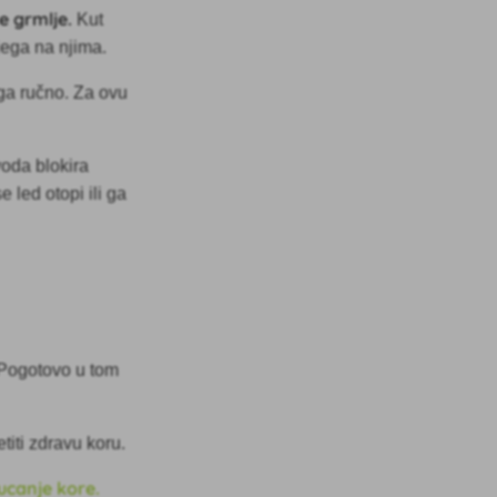
e grmlje.
Kut
ijega na njima.
 ga ručno. Za ovu
voda blokira
e led otopi ili ga
. Pogotovo u tom
etiti zdravu koru.
ucanje kore.