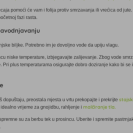
aja pomoći će vam i folija protiv smrzavanja ili vrećica od jute
očetnoj fazi rasta.
 navodnjavanju
anjske biljke. Potrebno im je dovoljno vode da upiju vlagu.
ncu niske temperature, izbjegavajte zalijevanje. Zbog vode smrzn
ke. Pri plus temperaturama osigurajte dobro doziranje kako bi se 
me
stajs
 dopuštaju, preostala mjesta u vrtu prekopajte i prekrijte
malčiranje tla.
 idealno vrijeme za gnojidbu, rahljenje i
premne su za berbu tek u prosincu. Uberite i spremite pastrnjak
.