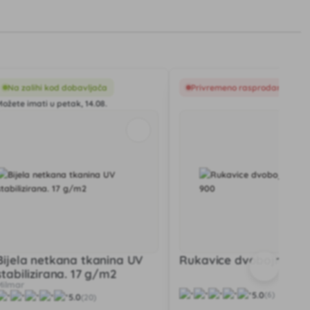
Na zalihi kod dobavljača
Privremeno rasprodano
Možete imati u petak, 14.08.
Bijela netkana tkanina UV
Rukavice dvobojne 87
stabilizirana. 17 g/m2
Milmar
5.0
(6)
5.0
(20)