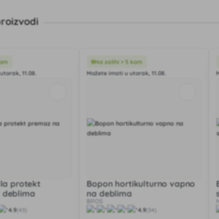
roizvodi
kom
Na zalihi > 5 kom
utorak, 11.08.
Možete imati u utorak, 11.08.
lla protekt
Bopon hortikulturno vapno
 deblima
na deblima
BROS
4.9
4.9
(43)
(34)