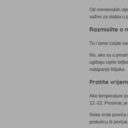
Od vremenskih utjec
važno za stabla u p
Razmislite o
Tu i tamo zalijte v
No, ako su u prosi
ugibaju cijele bilj
natapanje biljaka.
Pratite vrije
Ako temperature još
12.-22. Prosinac je
Neke vrste povrća s
prokulicu ili poriluk