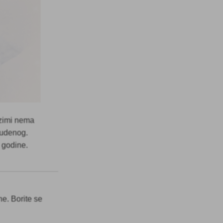
 zimi nema
studenog.
e godine.
ne. Borite se