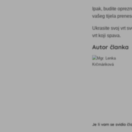
Ipak, budite oprezn
vašeg tijela prene
Ukrasite svoj vrt s
vrt koji spava.
Autor članka
Je li vam se svidio č