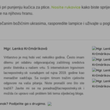
Nosite rukavice
i pri punjenju kućica za ptice.
kako biste sprije
se na njihovu hranu.
večanim božićnim ukrasima, rasporedite lampice i uživajte u pog
Mgr. Lenka Krčmáriková
Vrtlarstvo je moj hobi već nekoliko godina. Često imam
dilemu pri odabiru odgovarajućeg zaštitnog sredstva
protiv štetnika u našem vrtu. S internetskom trgovinom
lacnepostreky.sk surađujem od rujna 2019. godine kao
menadžer sadržaja. Sa svojim timom tražim cjelovite
odgovore na vaša pitanja. Niste pronašli ono što ste
tražili? Javite mi se na poradna@lacnepostreky.sk i
možda će upravo vaš problem biti tema sljedećeg bloga.
lanak? Podijelite ga s drugima.