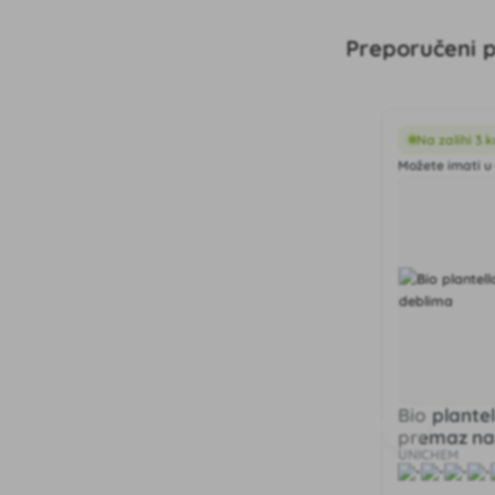
Preporučeni p
Na zalihi 3 
Možete imati u 
Bio plante
premaz na
UNICHEM