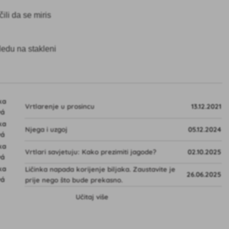
čili da se miris
ledu na stakleni
Vrtlarenje u prosincu
13.12.2021
Njega i uzgoj
05.12.2024
Vrtlari savjetuju: Kako prezimiti jagode?
02.10.2025
Ličinka napada korijenje biljaka. Zaustavite je
26.06.2025
prije nego što bude prekasno.
Učitaj više