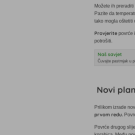
Možete ih preraditi
Pazite da temperat
tako mogla oštetiti
Provjerite
povrće 
potrošiti.
Naš savjet
Čuvajte pastrnjak u p
Novi plan
Prilikom izrade no
prvom redu.
Povrć
Povrće drugog slije
korabica. Među pov