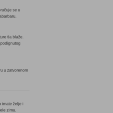
oručuje se u
rabarbaru.
re tla blaže.
 podignutog
tvu u zatvorenom
 imate želje i
jele zimu.