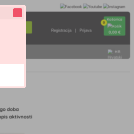
Košarica
0
Pretraživanje
Registracija
Prijava
0
,00 €
HR
rugo doba
opis aktivnosti