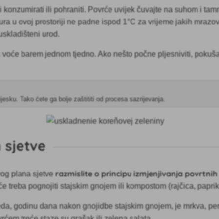
 i konzumirati ili pohraniti. Povrće uvijek čuvajte na suhom i ta
ura u ovoj prostoriji ne padne ispod 1°C za vrijeme jakih mrazo
 uskladišteni urod.
i voće
barem jednom tjedno. Ako nešto počne pljesniviti, pokušajt
ijesku. Tako ćete ga bolje zaštititi od procesa sazrijevanja.
 sjetve
razmislite o principu izmjenjivanja povrtnih
vog plana sjetve
e treba pognojiti stajskim gnojem ili kompostom (rajčica, paprika
da, godinu dana nakon gnojidbe stajskim gnojem, je mrkva, perši
rćem treće staze su grašak ili zelena salata.