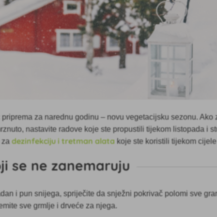
c priprema za narednu godinu – novu vegetacijsku sezonu. Ako
mrznuto, nastavite radove koje ste propustili tijekom listopada i 
dezinfekciju i tretman alata
 za
koje ste koristili tijekom cijel
oji se ne zanemaruju
dan i pun snijega, spriječite da snježni pokrivač polomi sve gra
remite sve grmlje i drveće za njega.