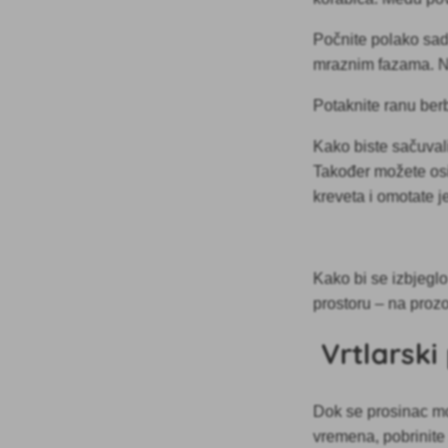
Počnite polako sad
mraznim fazama. No
Potaknite ranu berb
Kako biste sačuval
Također možete osi
kreveta i omotate j
Kako bi se izbjeglo
prostoru – na prozo
Vrtlarski
Dok se prosinac mož
vremena, pobrinite 