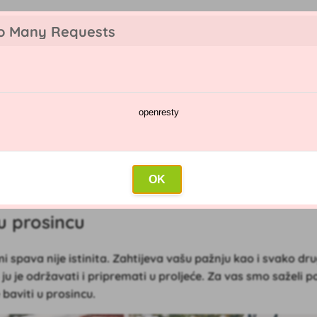
o Many Requests
openresty
a
Kalendar prskanja
Veleprodaja
Kontakt
rosincu
OK
u prosincu
mi spava nije istinita. Zahtijeva vašu pažnju kao i svako d
ju je održavati
i pripremati u proljeće. Za vas smo saželi p
baviti u prosincu.