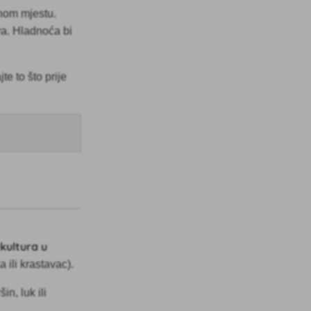
mnom mjestu.
va. Hladnoća bi
e to što prije
 kultura u
 ili krastavac).
n, luk ili