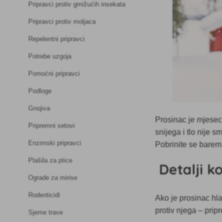
Pripravci protiv gmižućih insekata
Pripravci protiv moljaca
Repelentni pripravci
Potrebe uzgoja
Pomoćni pripravci
Podloge
Gnojiva
Prosinac je mjese
Pripremni setovi
snijega i tlo nije s
Enzimski pripravci
Pobrinite se barem
Plašila za ptice
Detalji k
Ograde za mirise
Rodenticidi
Ako je prosinac hla
protiv njega – prip
Sjeme trave