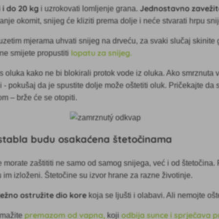
 i do 20 kg
Jednostavno zavežit
i uzrokovati lomljenje grana.
anje okomit, snijeg će kliziti prema dolje i neće stvarati hrpu sn
zetim mjerama uhvati snijeg na drveću, za svaki slučaj skinite
lopatu za snijeg.
 ne smijete propustiti
d s oluka kako ne bi blokirali protok vode iz oluka. Ako smrznuta 
 - pokušaj da je spustite dolje može oštetiti oluk. Pričekajte da s
om – brže će se otopiti.
a stabla budu osakaćena štetočinama
e morate zaštititi ne samo od samog snijega, već i od štetočina
u im izloženi. Štetočine su izvor hrane za razne životinje.
ježno ostružite dio kore
koja se ljušti i olabavi. Ali nemojte ošt
premazom od vapna,
odbija sunce i sprječava p
emažite
koji