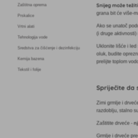
Snijeg može težiti
Zaštitna oprema
grana bit će više-m
Prskalice
Ako se unatoč podu
Vrtni alati
(i druge aktivnosti)
Tehnologija vode
Uklonite lišće i le
Sredstva za čišćenje i dezinfekciju
oluk, budite oprezni
Kemija bazena
prelijte toplom vod
Tekstil i folije
Spriječite d
Zimi grmlje i drveć
razdoblju, stalno s
n
Zaštitite drveće -
Grmlje i drveće pr