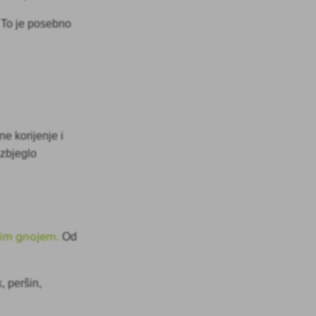
. To je posebno
e korijenje i
izbjeglo
kim gnojem.
Od
, peršin,