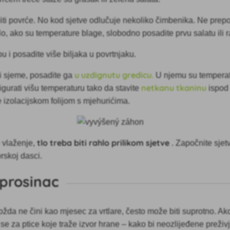
iti povrće. No kod sjetve odlučuje nekoliko čimbenika. Ne prep
, ako su temperature blage, slobodno posadite prvu salatu ili 
u i posadite više biljaka u povrtnjaku.
u uzdignutu gredicu.
i sjeme, posadite ga
U njemu su temperatu
netkanu tkaninu
gurati višu temperaturu tako da stavite
ispod
e izolacijskom folijom s mjehurićima.
tlo treba biti rahlo prilikom sjetve
 vlaženje,
. Započnite sje
rskoj dasci.
 prosinac
da ne čini kao mjesec za vrtlare, često može biti suprotno. Ako
se za ptice koje traže izvor hrane – kako bi neozlijeđene preživ