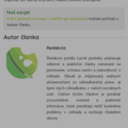
Naš savjet
Kako posaditi krumpir i zaštititi ga od bolesti
možete pročitati u
našem članku.
Autor članka
Redakcia
Redakcia portálu Lacné postreky pripravuje
odborné a praktické články zamerané na
pestovanie, ochranu rastlín a starostlivosť o
záhradu. Obsah je inšpirovaný reálnymi
skúsenosťami zo záhradkárskej praxe, aj
tipmi iných záhradkárov z našich sociálnych
sietí. Cieľom týchto článkov je prinášať
zrozumiteľné, overené a praktické
informácie, ktoré pomáhajú riešiť konkrétne
problémy v záhrade a rozširujú čitateľom
obzory.