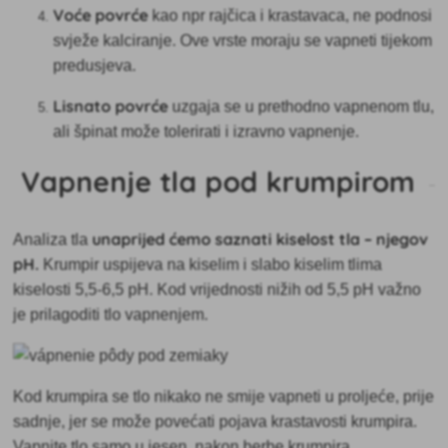
Voće povrće
kao npr rajčica i krastavaca, ne podnosi
svježe kalciranje. Ove vrste moraju se vapneti tijekom
predusjeva.
Lisnato povrće
uzgaja se u prethodno vapnenom tlu,
ali špinat može tolerirati i izravno vapnenje.
Vapnenje tla pod krumpirom
unaprijed ćemo saznati kiselost tla – njegov
Analiza tla
pH.
Krumpir uspijeva na kiselim i slabo kiselim tlima
kiselosti 5,5-6,5 pH. Kod vrijednosti nižih od 5,5 pH važno
je prilagoditi tlo vapnenjem.
Kod krumpira se tlo nikako ne smije
vapneti u proljeće, prije
sadnje, jer se može povećati pojava krastavosti krumpira.
Vapnite tlo samo u jesen, nakon berbe krumpira.