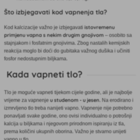
Što izbjegavati kod vapnenja tla?
istovremenu
Kod kalcizacije važno je
izbjegavati
primjenu vapna s nekim drugim gnojivom
– osobito sa
stajnjakom i fosfatnim gnojivima. Zbog nastalih kemijskih
reakcija moglo bi doći do gubitaka važnog dušika i učiniti
fosfor nedostupnim biljkama.
Kada vapneti tlo?
Tlo je moguće vapneti tijekom cijele godine, ali je najbolje
u studenom - u jesen.
vrijeme za vapnenje
Na erodirano i
izmrvljeno tlo treba nanijeti vapno. Vapnenje nije potrebno
ponavljati svake godine, ono ovisi individualno o potrošnji
kalcija u biljkama i njegovom prirodnom ispiranju iz tla,
prema količini ukupnih oborina. Važno je stvarno unijeti
vapno u tlo.