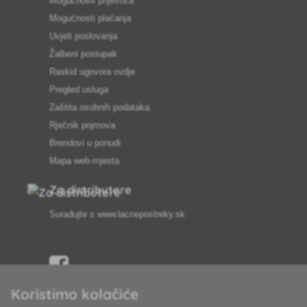
Mogućnosti prijevoza
Mogućnosti plaćanja
Uvjeti poslovanja
Žalbeni postupak
Raskid ugovora ovdje
Pregled usluga
Zaštita osobnih podataka
Rječnik pojmova
Brendovi u ponudi
Mapa web-mjesta
Za distributere
Surađujte s
www.lacnepostreky.sk
Koristimo kolačiće
Uvijek ćemo vas profesionalno savjetovati