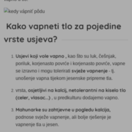
Kako vapneti tlo za pojedine
vrste usjeva?
Usjevi koji vole vapno
,
kao što su luk, češnjak,
poriluk, korjenasto povrće i korjenasto povrće, vapne
svježe vapnenje
se izravno i mogu tolerirati
- tj.
unošenje vapna tijekom jesenske pripreme tla.
osjetljivi na kalcij, netolerantni na kiselo tlo
vrsta,
(celer, vlasac...)
, u predkulturu dodajemo vapno.
Mahunarke
su zahtjevne u pogledu kalcija,
podnose svježe vapnenje, ali bolje rješenje je
vapnenje tla u jesen.