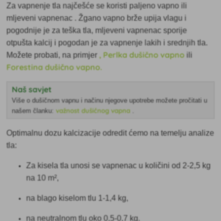
Za vapnenje tla najčešće se koristi
paljeno vapno ili
mljeveni vapnenac . Žgano vapno brže upija vlagu i
pogodnije je za teška tla, mljeveni vapnenac sporije
otpušta kalcij i pogodan je za vapnenje lakih i srednjih tla.
, Perlka dušično vapno
Možete probati, na primjer
ili
Forestina dušično vapno.
Naš savjet
Više o dušičnom vapnu i načinu njegove upotrebe možete pročitati u
važnost dušičnog vapna
našem članku:
.
Optimalnu dozu kalcizacije odredit ćemo
na temelju analize
tla:
Za kisela tla unosi se vapnenac u količini od 2-2,5 kg
na 10 m²,
na blago kiselom tlu 1-1,4 kg,
na neutralnom tlu oko 0,5-0,7 kg.