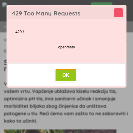
0
429 Too Many Requests
0
,00 €
Menu
+421 915 420 295 | PON - PET 9:00 - 16:00
429 /
Vijesti
»
Savjeti kako vapneti tlo za različite vrste usjeva
openresty
01.12.2022
Savjeti kako vapneti tlo za
različite vrste usjeva
OK
Vapnenje tla važan je
korak u hranjenju tla i usjeva u
vašem vrtu. Vapčenje ublažava kiselu reakciju tla,
optimizira pH tla, ima sanitarni učinak i smanjuje
morbiditet biljaka zbog činjenice da uništava
patogene u tlu. Reći ćemo vam zašto to ne zaboraviti i
kako to učiniti.