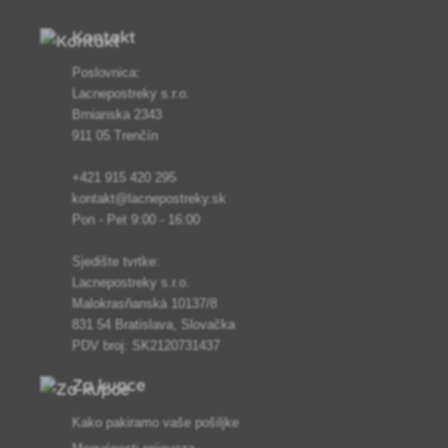
Kontakt
Poslovnica:
Lacnepostreky s.r.o.
Brnianska 2343
911 05 Trenčín
+421 915 420 295
kontakt@lacnepostreky.sk
Pon - Pet 9:00 - 16:00
Sjedište tvrtke:
Lacnepostreky s.r.o.
Malokrasňanská 10137/8
831 54 Bratislava, Slovačka
PDV broj: SK2120731437
Za kupce
Kako pakiramo vaše pošiljke