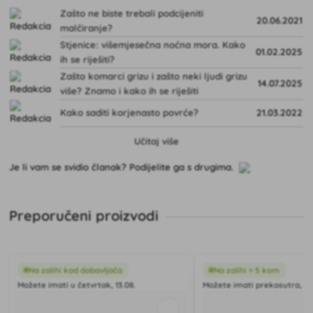
Zašto ne biste trebali podcijeniti
20.06.2021
malčiranje?
Stjenice: višemjesečna noćna mora. Kako
01.02.2025
ih se riješiti?
Zašto komarci grizu i zašto neki ljudi grizu
14.07.2025
više? Znamo i kako ih se riješiti
Kako saditi korjenasto povrće?
21.03.2022
Učitaj više
Je li vam se svidio članak? Podijelite ga s drugima.
Preporučeni proizvodi
Na zalihi kod dobavljača
Na zalihi > 5 kom
Možete imati u četvrtak, 13.08.
Možete imati prekosutra, 12