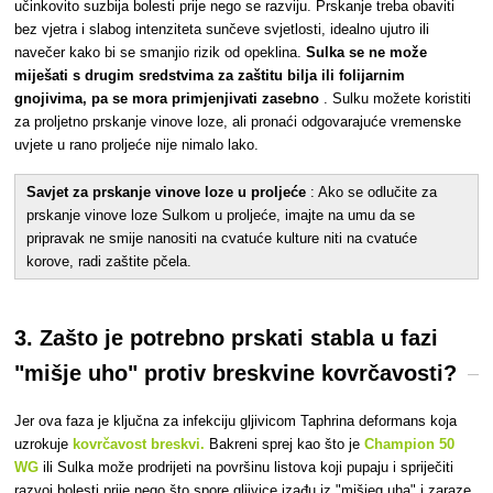
učinkovito suzbija bolesti prije nego se razviju. Prskanje treba obaviti
bez vjetra i slabog intenziteta sunčeve svjetlosti, idealno ujutro ili
navečer kako bi se smanjio rizik od opeklina.
Sulka se ne može
miješati s drugim sredstvima za zaštitu bilja ili folijarnim
gnojivima, pa se mora primjenjivati zasebno
. Sulku možete koristiti
za proljetno prskanje vinove loze, ali pronaći odgovarajuće vremenske
uvjete u rano proljeće nije nimalo lako.
Savjet za prskanje vinove loze u proljeće
: Ako se odlučite za
prskanje vinove loze Sulkom u proljeće, imajte na umu da se
pripravak ne smije nanositi na cvatuće kulture niti na cvatuće
korove, radi zaštite pčela.
3. Zašto je potrebno prskati stabla u fazi
"mišje uho" protiv breskvine kovrčavosti?
Jer
ova faza je ključna za infekciju gljivicom Taphrina deformans koja
uzrokuje
kovrčavost breskvi.
Bakreni sprej kao što je
Champion 50
WG
ili Sulka može prodrijeti na površinu listova koji pupaju i spriječiti
razvoj bolesti prije nego što spore gljivice izađu iz "mišjeg uha" i zaraze