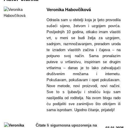
Veronika Habovčíková
Odrasla sam u obitelji koja je ljeto provodila
sušeći sijeno, žetvom i uzgojem povrća.
Posljednjih 10 godina, otkako imam vlastiti
vrt, u meni se budi želja za uzgojem,
sadnjom, razmnožavanjem, preradom uroda
te izradom vlastitih začina i čajeva – na
potpuno svoj način. Sama pronalazim
puteve u vrtlarstvu, inspiriram se drugim
vrtlarima – danas je to lako zahvaljujući
društvenim mrežama i internetu.
Pokušavam, pokušavam i opet pokušavam.
Nove metode, novi proizvodi, novi načini.
Sve to s ljubavlju i strašću koju sam
naslijedila od roditelja. Na ovom blogu rado
ću podijeliti sve zanimljivo što otkrijem ili
sama isprobam. Ugodno čitanje, prijatelji!
Čitate li sigurnosna upozorenja na