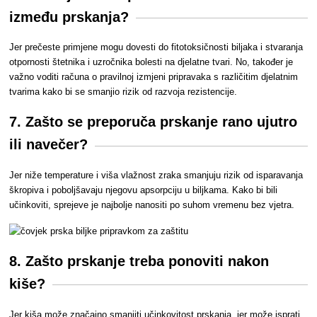
između prskanja?
Jer
prečeste primjene mogu dovesti do fitotoksičnosti biljaka i stvaranja
otpornosti štetnika i uzročnika bolesti na djelatne tvari. No, također je
važno voditi računa o pravilnoj izmjeni pripravaka s različitim djelatnim
tvarima kako bi se smanjio rizik od razvoja rezistencije.
7. Zašto se preporuča prskanje rano ujutro
ili navečer?
Jer niže temperature i viša vlažnost zraka smanjuju rizik od isparavanja
škropiva i poboljšavaju njegovu apsorpciju u biljkama. Kako bi bili
učinkoviti, sprejeve je najbolje nanositi po suhom vremenu bez vjetra.
8. Zašto prskanje treba ponoviti nakon
kiše?
Jer kiša može značajno smanjiti učinkovitost prskanja, jer može isprati