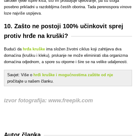
također rjeđe ispire kiša, što im produljuje djelovanje, pa su stoga
posebno prikladni u razdobljima čestih oborina. Tada perenospora vinove
loze najviše uspijeva.
10. Zašto ne postoji 100% učinkovit sprej
protiv hrđe na kruški?
Budući da
hrđa kruške
ima složen životni ciklus koji zahtijeva dva
domaćina (krušku i kleku), prskanje ne može eliminirati oba organizma
domaćina odjednom, a spore su otporne i šire se na velike udaljenosti.
Savjet: Više o
hrđi kruške i mogućnostima zaštite od nje
pročitajte u našem članku.
Izvor fotografija: www.freepik.com
Autor članka