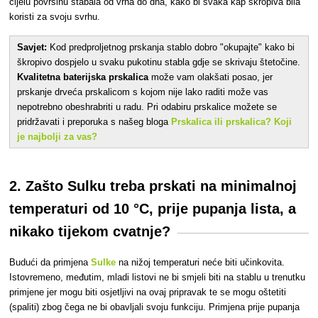
cijelu površinu stabala od vrha do dna, kako bi svaka kap škropiva bila
koristi za svoju svrhu.
Savjet:
Kod predproljetnog prskanja stablo dobro "okupajte" kako bi
škropivo dospjelo u svaku pukotinu stabla gdje se skrivaju štetočine.
Kvalitetna baterijska prskalica
može vam olakšati posao, jer
prskanje drveća prskalicom s kojom nije lako raditi može vas
nepotrebno obeshrabriti u radu. Pri
odabiru
prskalice
možete se
pridržavati i preporuka s našeg bloga
Prskalica ili prskalica? Koji
je najbolji za vas?
2. Zašto Sulku treba prskati na minimalnoj
temperaturi od 10 °C, prije pupanja lista, a
nikako tijekom cvatnje?
Budući da
primjena
Sulke
na nižoj temperaturi neće biti učinkovita.
Istovremeno, međutim, mladi listovi ne bi smjeli biti na stablu u trenutku
primjene jer mogu biti osjetljivi na ovaj pripravak te se mogu oštetiti
(spaliti) zbog čega ne bi obavljali svoju funkciju. Primjena prije pupanja