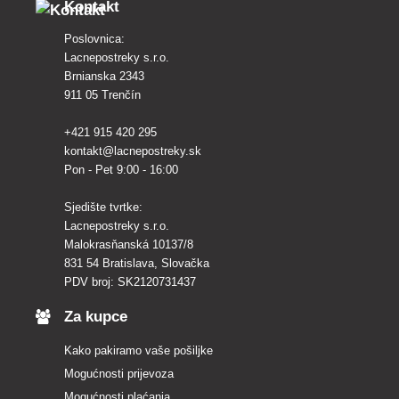
Kontakt
Poslovnica:
Lacnepostreky s.r.o.
Brnianska 2343
911 05 Trenčín
+421 915 420 295
kontakt@lacnepostreky.sk
Pon - Pet 9:00 - 16:00
Sjedište tvrtke:
Lacnepostreky s.r.o.
Malokrasňanská 10137/8
831 54 Bratislava, Slovačka
PDV broj: SK2120731437
Za kupce
Kako pakiramo vaše pošiljke
Mogućnosti prijevoza
Mogućnosti plaćanja