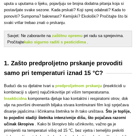
uputa u uputama o lijeku, pojavljuju se brojna dodatna pitanja koja si
postavljate svake sezone. Kada prskati? Koji sprej odabrati? Kada to
ponoviti? Sumporna? bakrenast? Kemijski? Ekološki? Pročitajte što bi
svaki vrtlar trebao znati o prskanju.
Savjet: Ne zaboravite na
zaštitnu opremu
pri radu sa sprejevima.
Pročitajte
kako sigurno raditi s pesticidima
.
1. Zašto predproljetno prskanje provoditi
samo pri temperaturi iznad 15 °C?
Budući da
su djelatne tvari u
predproljetnom prskanju
(insekticidi u
kombinaciji s uljem) najučinkovitije pri višim temperaturama.
Insekticidna
komponenta djeluje kao kontaktni i respiratorni otrov, dok
ulje na površini drvenastih biljaka stvara kontinuirani film koji sprječava
disanje jajašcima i ličinkama štetnika te ih tako uništava.
Što je toplije,
to pojedini stadiji štetnika intenzivnije dišu, što pojačava razorni
učinak škropiva
. Kako bi škropivo bilo učinkovito, važno ga je
primijeniti na temperaturi višoj od 15 °C, bez vjetra i temeljito prekriti