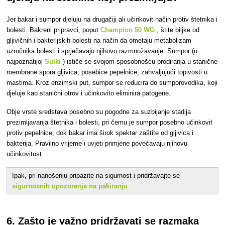
Jer
bakar i sumpor djeluju na drugačiji ali učinkovit način protiv štetnika i
bolesti. Bakreni pripravci, poput
Champion 50 WG
, štite biljke od
gljivičnih i bakterijskih bolesti na način da ometaju metabolizam
uzročnika bolesti i sprječavaju njihovo razmnožavanje. Sumpor (u
najpoznatijoj
Sulki
) ističe se svojom sposobnošću prodiranja u stanične
membrane spora gljivica, posebice pepelnice, zahvaljujući topivosti u
mastima. Kroz enzimski put, sumpor se reducira do sumporovodika, koji
djeluje kao stanični otrov i učinkovito eliminira patogene.
Obje vrste sredstava posebno su pogodne za suzbijanje stadija
prezimljavanja štetnika i bolesti, pri čemu je sumpor posebno učinkovit
protiv pepelnice, dok bakar ima širok spektar zaštite od gljivica i
bakterija. Pravilno vrijeme i uvjeti primjene povećavaju njihovu
učinkovitost.
Ipak, pri nanošenju pripazite na sigurnost i pridržavajte se
sigurnosnih upozorenja na pakiranju
.
6. Zašto je važno pridržavati se razmaka