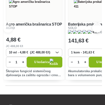
Agro američka brašnarica STOP
Baterijska prskalica 
AGRO
SOLO
(13)
4.8
4
,88 €
141
,63 €
JC
488
,00 €/l
−
+
−
+
U košaricu
U koš
Škropivo fungicid sistemičnog
Akumulatorska prskalica 
djelovanja za zaštitu ogrozda i crnog
bara s volumenom punjenj
ribiza od američke pepelnice.
Savršen je za staklenike 
prostore. Omogućuje do 
neprekidnog rada.