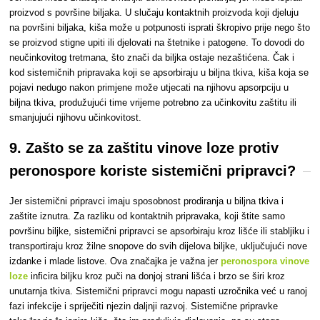
proizvod s površine biljaka. U slučaju kontaktnih proizvoda koji djeluju
na površini biljaka, kiša može u potpunosti isprati škropivo prije nego što
se proizvod stigne upiti ili djelovati na štetnike i patogene. To dovodi do
neučinkovitog tretmana, što znači da biljka ostaje nezaštićena.
Čak i
kod sistemičnih pripravaka koji se apsorbiraju u biljna tkiva, kiša koja se
pojavi nedugo nakon primjene može utjecati na njihovu apsorpciju u
biljna tkiva, produžujući time vrijeme potrebno za učinkovitu zaštitu ili
smanjujući njihovu učinkovitost.
9. Zašto se za zaštitu vinove loze protiv
peronospore koriste sistemični pripravci?
Jer sistemični pripravci imaju sposobnost prodiranja u biljna tkiva i
zaštite iznutra. Za razliku od kontaktnih pripravaka, koji štite samo
površinu biljke, sistemični pripravci se apsorbiraju kroz lišće ili stabljiku i
transportiraju kroz žilne snopove do svih dijelova biljke, uključujući nove
izdanke i mlade listove.
Ova značajka je važna jer
peronospora vinove
loze
inficira biljku kroz puči na donjoj strani lišća i brzo se širi kroz
unutarnja tkiva. Sistemični pripravci mogu napasti uzročnika već u ranoj
fazi infekcije i spriječiti njezin daljnji razvoj. Sistemične pripravke