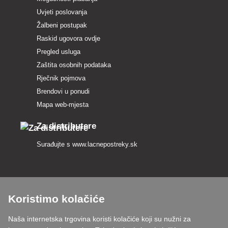
Uvjeti poslovanja
Žalbeni postupak
Raskid ugovora ovdje
Pregled usluga
Zaštita osobnih podataka
Rječnik pojmova
Brendovi u ponudi
Mapa web-mjesta
Za distributere
Surađujte s
www.lacnepostreky.sk
Koristimo kolačiće
Uvijek ćemo vas profesionalno savjetovati
Naša internetska trgovina koristi kolačiće koji su nužni za
Reklamacije obrađujemo u roku od 24 sata