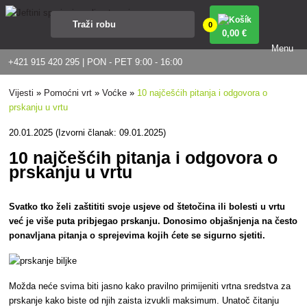
0
0
,00 €
Menu
+421 915 420 295 | PON - PET 9:00 - 16:00
Vijesti
»
Pomoćni vrt
»
Voćke
»
10 najčešćih pitanja i odgovora o
prskanju u vrtu
20.01.2025 (Izvorni članak: 09.01.2025)
10 najčešćih pitanja i odgovora o
prskanju u vrtu
Svatko tko želi zaštititi svoje usjeve od štetočina ili bolesti u vrtu
već je više puta pribjegao prskanju. Donosimo objašnjenja na često
ponavljana pitanja o sprejevima kojih ćete se sigurno sjetiti.
Možda neće svima biti jasno kako pravilno primijeniti vrtna sredstva za
prskanje kako biste od njih zaista izvukli maksimum. Unatoč čitanju