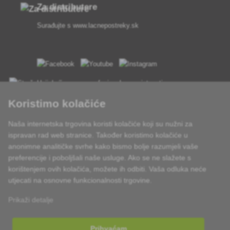
Za distributere
Surađujte s
www.lacnepostreky.sk
Uvijek ćemo vas profesionalno savjetovati
Koristimo kolačiće
Reklamacije obrađujemo u roku od 24 sata
Naša internetska trgovina koristi kolačiće koji su nužni za
85% robe na zalihi
ispravan rad web stranice. Također koristimo kolačiće u
anonimne analitičke svrhe kako bismo bolje razumjeli vaše
Dostava u roku od 24 sata od ponedjeljka do petka
preferencije i poboljšali naše usluge. Ako se ne slažete s
korištenjem ovih kolačića, možete ih odbiti. Vaša odluka neće
utjecati na osnovne funkcionalnosti trgovine.
Prikaži detalje
Prihvaćam