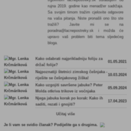
rujna 2019. godine kao menadžer sadržaja.
Sa svojim timom tražim cjelovite odgovore
na vaša pitanja. Niste pronašli ono što ste
tražili? Javite mi se na
poradna@lacnepostreky.sk i možda će
upravo vaš problem biti tema sljedećeg
bloga.
Kako odabrati najprikladniju foliju za
01.05.2021
držač folije?
Najpoznatiji štetnici zimskog češnjaka -
10.03.2024
riješite se češnjakovog žiška!
Kako uzgojiti savršene jabuke? Peter
05.09.2024
Molda otkriva trikove iz voćnjaka
Njega jabuka korak po korak: Kako ih
17.04.2023
saditi, rezati i gnojiti?
Učitaj više
Je li vam se svidio članak? Podijelite ga s drugima.