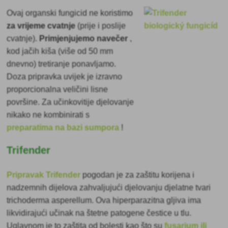
Ovaj organski fungicid
ne koristimo
za vrijeme cvatnje
(prije i poslije
cvatnje).
Primjenjujemo
navečer
,
kod jačih kiša (više od 50 mm
dnevno) tretiranje ponavljamo.
Doza pripravka uvijek je izravno
proporcionalna veličini lisne
površine. Za učinkovitije djelovanje
nikako ne kombinirati s
preparatima na bazi sumpora
!
Trifender
Pripravak Trifender
pogodan je za zaštitu korijena i
nadzemnih dijelova zahvaljujući djelovanju djelatne tvari
trichoderma asperellum. Ova hiperparazitna gljiva ima
likvidirajući učinak na štetne patogene čestice u tlu.
Uglavnom je to zaštita od bolesti kao što su
fusarium ili