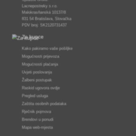
Lacnepostreky s.r.o.
Malokrasňanská 10137/8
831 54 Bratislava, Slovačka
PDV broj: SK2120731437
Za kupce
Kako pakiramo vaše pošiljke
Mogućnosti prijevoza
Mogućnosti plaćanja
Uvjeti poslovanja
Žalbeni postupak
Raskid ugovora ovdje
Pregled usluga
Zaštita osobnih podataka
Rječnik pojmova
Brendovi u ponudi
Mapa web-mjesta