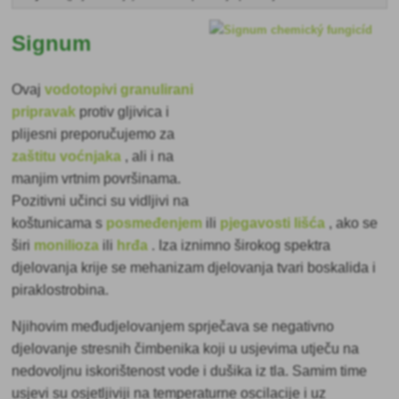
Signum
Ovaj
vodotopivi granulirani
pripravak
protiv gljivica i
plijesni preporučujemo za
zaštitu voćnjaka
, ali i na
manjim vrtnim površinama.
Pozitivni učinci su vidljivi na
koštunicama s
posmeđenjem
ili
pjegavosti lišća
, ako se
širi
monilioza
ili
hrđa
. Iza iznimno širokog spektra
djelovanja krije se mehanizam djelovanja tvari boskalida i
piraklostrobina.
Njihovim međudjelovanjem sprječava se negativno
djelovanje
stresnih čimbenika koji u usjevima utječu na
nedovoljnu iskorištenost vode i dušika iz tla. Samim time
usjevi su osjetljiviji na temperaturne oscilacije i uz