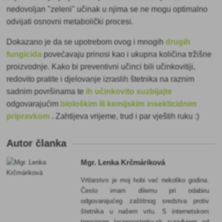
nedovoljan "zeleni" učinak u njima se ne mogu optimalno
odvijati osnovni metabolički procesi.
Dokazano je da se upotrebom ovog i mnogih
drugih
fungicida
povećavaju prinosi kao i ukupna količina tržišne
proizvodnje. Kako bi preventivni učinci bili učinkovitiji,
redovito pratite i djelovanje izraslih štetnika na raznim
sadnim površinama te
ih učinkovito suzbijajte
odgovarajućim
biološkim ili kemijskim insekticidnim
pripravkom
. Zahtijeva vrijeme, trud i par vještih ruku :)
Autor članka
Mgr. Lenka Krčmáriková
Vrtlarstvo je moj hobi već nekoliko godina.
Često imam dilemu pri odabiru
odgovarajućeg zaštitnog sredstva protiv
štetnika u našem vrtu. S internetskom
trgovinom lacnepostreky.sk surađujem od