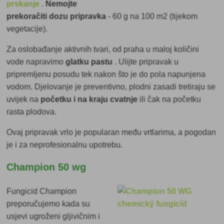
prskanje
.
Nemojte
prekoračiti
dozu pripravka
- 60 g na 100 m2 (tijekom
vegetacije).
Za oslobađanje aktivnih tvari, od praha u maloj količini
vode napravimo
glatku pastu
. Ulijte pripravak u
pripremljenu posudu tek nakon što je do pola napunjena
vodom. Djelovanje je preventivno, plodni zasadi tretiraju se
uvijek na
početku i na kraju cvatnje
ili čak na početku
rasta plodova.
Ovaj pripravak vrlo je popularan među vrtlarima, a pogodan
je i za neprofesionalnu upotrebu.
Champion 50 wg
Fungicid Champion
preporučujemo kada su
usjevi ugroženi gljivičnim i