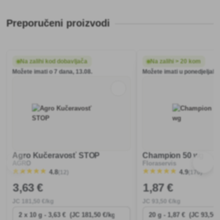
Preporučeni proizvodi
Na zalihi kod dobavljača
Na zalihi > 20 kom
Možete imati o 7 dana, 13.08.
Možete imati u ponedjeljak, 
Agro Kučeravosť STOP
Champion 50 wg
AGRO
Floraservis
(12)
(170)
4.8
4.9
3
,63 €
1
,87 €
JC
181
,50 €/kg
JC
93
,50 €/kg