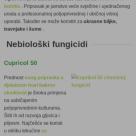
botritis
. Pripravak je jamstvo veće svježine i ujednačenog
uroda u profesionalnoj poljoprivrednoj i običnoj vrtnoj
uporabi. Također se može koristiti za
ukrasne biljke,
travnjake i šume
.
Nebiološki fungicidi
Cupricol 50
Prednost
ovog pripravka s
djelatnom tvari bakrov
oksiklorid
je široka primjena
na uobičajenim
poljoprivrednim kulturama.
Štiti ih od razvoja gljivica i
plijesni. Najčešće se koristi
u obliku tekućine
za