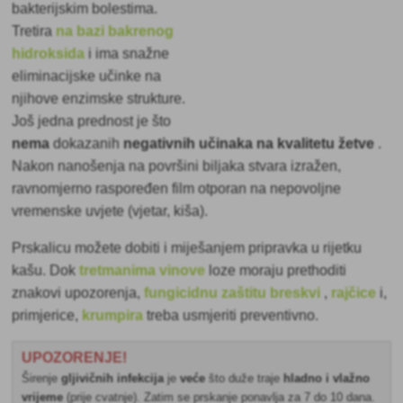
bakterijskim bolestima.
Tretira
na bazi bakrenog
hidroksida
i ima snažne
eliminacijske učinke na
njihove enzimske strukture.
Još jedna prednost je što
nema
dokazanih
negativnih učinaka na kvalitetu žetve
.
Nakon nanošenja na površini biljaka stvara izražen,
ravnomjerno raspoređen film otporan na nepovoljne
vremenske uvjete (vjetar, kiša).
Prskalicu možete dobiti i miješanjem pripravka u rijetku
kašu. Dok
tretmanima vinove
loze moraju prethoditi
znakovi upozorenja,
fungicidnu zaštitu breskvi
,
rajčice
i,
primjerice,
krumpira
treba usmjeriti preventivno.
UPOZORENJE!
Širenje
gljivičnih infekcija
je
veće
što duže traje
hladno i vlažno
vrijeme
(prije cvatnje). Zatim se prskanje ponavlja za 7 do 10 dana.