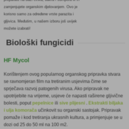
zamjenjujete organskim djelovanjem. Ovo je
korisno samo za određene vrste parazita i
gljivica. Međutim, u našem izboru još uvijek
možete izabrati!
Biološki fungicidi
HF Mycol
Korištenjem ovog popularnog organskog pripravka stvara
se ravnomjeran film na tretiranim usjevima čime se
sprječava
razvoj patogenih virusa. Ako pripravak ne
upotrijebite na vrijeme, usjeve će napasti raširene gljivične
bolesti, poput
pepelnice
ili
sive plijesni
.
Ekstrakti biljaka
i ulja komorača
učinkovit su organski sastojak. Pripravak
pomaže i kod tretiranja ukrasnih kultura, a primjenjuje se u
dozi od 25 do 50 ml na 100 m2.