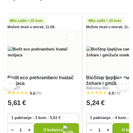
Na zalihi > 20 kom
Na zalihi > 20 kom
Možete imati u utorak, 11.08.
Možete imati u utorak, 11.08
Biolit eco prehrambeni hvatač
BioStop ljepljiva zam
moljaca
žohare i gmižuće ins
BIOLIT
Bábolna Bio
(25)
(15)
4.6
4.9
5
,61 €
5
,24 €
−
+
−
+
U košaricu
U koš