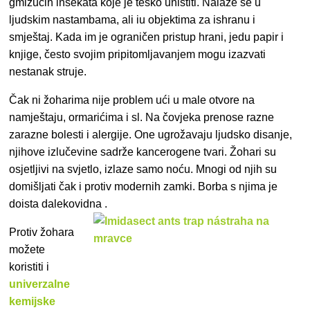
gmižućih insekata koje je teško uništiti. Nalaze se u
ljudskim nastambama, ali iu objektima za ishranu i
smještaj. Kada im je ograničen pristup hrani, jedu papir i
knjige, često svojim pripitomljavanjem mogu izazvati
nestanak struje.
Čak ni žoharima nije problem ući u male otvore na
namještaju, ormarićima i sl. Na čovjeka prenose razne
zarazne bolesti i alergije. One ugrožavaju ljudsko disanje,
njihove izlučevine sadrže
kancerogene tvari. Žohari su
osjetljivi na svjetlo, izlaze samo noću. Mnogi od njih su
domišljati čak i protiv modernih zamki. Borba s njima je
doista dalekovidna
.
Protiv žohara
možete
koristiti i
univerzalne
kemijske