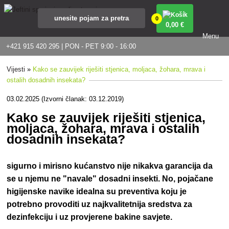
0
0
,00 €
Menu
+421 915 420 295 | PON - PET 9:00 - 16:00
Vijesti
»
Kako se zauvijek riješiti stjenica, moljaca, žohara, mrava i
ostalih dosadnih insekata?
03.02.2025 (Izvorni članak: 03.12.2019)
Kako se zauvijek riješiti stjenica,
moljaca, žohara, mrava i ostalih
dosadnih insekata?
sigurno i mirisno kućanstvo nije nikakva garancija da
se u njemu ne "navale" dosadni insekti. No, pojačane
higijenske navike idealna su preventiva koju je
potrebno provoditi uz najkvalitetnija sredstva za
dezinfekciju i uz provjerene bakine savjete.