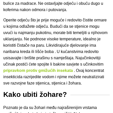
bulice za madrace. Ne ostavljajte odjeću i obuću dugo u
koferima nakon odmora i putovanja.
Operite odjeću što je prije moguće i redovito čistite ormare
u kojima odlažete odjeću. Budući da se stjenice mogu
uvući iu najmanju pukotinu, morate biti temeljiti u njihovom
uklanjanju. Ne podnose visoke temperature, idealno je
koristiti čistače na paru. Likvidirajuće djelovanje ima
naribana kreda ili lišće boba . U kućanstvima redovito
usisavajte i brišite prašinu s namještaja. Najučinkovitiji
učinak postići ćete spojite li bakine savjete s učinkovitim
pripravkom protiv gmižućih insekata
. Ovaj koncentrat
insekticida razrijedite vodom i njime možete neutralizirati
sve razvojne faze stjenica, stjenica i žohara.
Kako ubiti žohare?
Poznato je da su žohari među najraširenijim vrstama