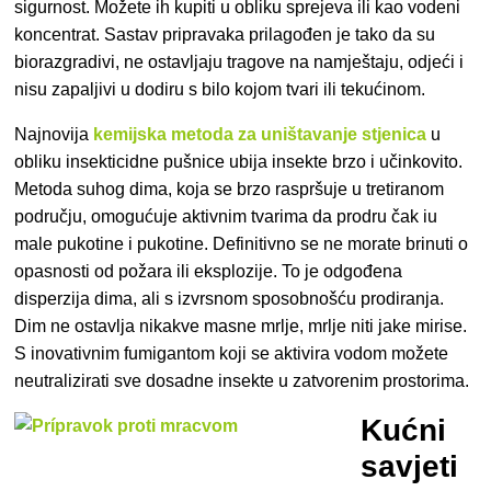
sigurnost. Možete ih kupiti u obliku sprejeva ili kao vodeni
koncentrat. Sastav pripravaka prilagođen je tako da su
biorazgradivi, ne ostavljaju tragove na namještaju, odjeći i
nisu zapaljivi u dodiru s bilo kojom tvari ili tekućinom.
Najnovija
kemijska metoda za uništavanje stjenica
u
obliku insekticidne pušnice ubija insekte brzo i učinkovito.
Metoda suhog dima, koja se brzo raspršuje u tretiranom
području, omogućuje aktivnim tvarima da prodru čak iu
male pukotine i pukotine. Definitivno se ne morate brinuti o
opasnosti od požara ili eksplozije. To je odgođena
disperzija dima, ali s izvrsnom sposobnošću prodiranja.
Dim ne ostavlja nikakve masne mrlje, mrlje niti jake mirise.
S inovativnim fumigantom koji se aktivira vodom možete
neutralizirati sve dosadne insekte u zatvorenim prostorima.
Kućni
savjeti