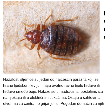
K
s
r
s
Nažalost,
stjenice
su jedan od najčešćih parazita koji se
hrane ljudskom krvlju. Imaju ovalno ravno tijelo hrđave ili
hrđavo-smeđe boje. Nalaze se u madracima, posteljini, iza
namještaja ili u električnim utikačima. Ostaju u šahtovima,
otvorima za centralno grijanje itd. Pogodan domaćin za njih