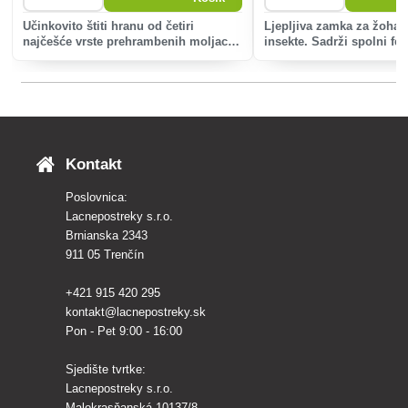
Učinkovito štiti hranu od četiri
Ljepljiva zamka za žohar
najčešće vrste prehrambenih moljaca.
insekte. Sadrži spolni fe
Sadrži kombinaciju unutarnje ljepljive
brzo i učinkovito privlač
površine i atraktanta (feromona) koji
žoharolike insekte.
pouzdano privlači mužjake
prehrambenih molj
Kontakt
Poslovnica:
Lacnepostreky s.r.o.
Brnianska 2343
911 05 Trenčín
+421 915 420 295
kontakt@lacnepostreky.sk
Pon - Pet 9:00 - 16:00
Sjedište tvrtke:
Lacnepostreky s.r.o.
Malokrasňanská 10137/8