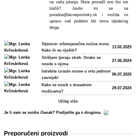
na vaša pitanja. Niste pronašli ono što ste
tražili? Javite mi se na
poradna@lacnepostreky.sk i možda će
upravo vaš problem biti tema sljedećeg
bloga.
Stjenice: višemjesečna noćna mora.
13.02.2025
Kako ih se riješiti?
Stršljeni tjeraju strah. Ovako se
27.06.2024
nosite s njima
Istrebite izrasle mrave u vrtu jednom
06.07.2020
zauvijek!
Kako se nositi s dosadnim
29.07.2024
mušicama?
Učitaj više
Je li vam se svidio članak? Podijelite ga s drugima.
Preporučeni proizvodi