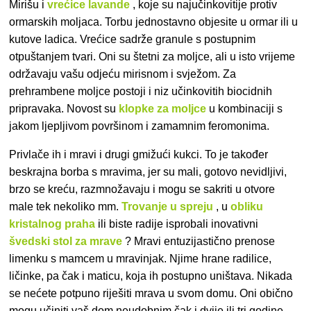
Mirišu i
vrećice lavande
, koje su najučinkovitije protiv
ormarskih moljaca. Torbu jednostavno objesite u ormar ili u
kutove ladica. Vrećice sadrže granule s postupnim
otpuštanjem tvari. Oni su štetni za moljce, ali u isto vrijeme
održavaju vašu odjeću mirisnom i svježom. Za
prehrambene moljce postoji i niz učinkovitih biocidnih
pripravaka. Novost su
klopke za moljce
u kombinaciji s
jakom ljepljivom površinom i zamamnim feromonima.
Privlače ih i mravi i drugi gmižući kukci. To je također
beskrajna borba s mravima, jer su mali, gotovo nevidljivi,
brzo se kreću, razmnožavaju i mogu se sakriti u otvore
male tek nekoliko mm.
Trovanje u spreju
, u
obliku
kristalnog praha
ili biste radije isprobali inovativni
švedski stol za mrave
? Mravi entuzijastično prenose
limenku s mamcem u mravinjak. Njime hrane radilice,
ličinke, pa čak i maticu, koja ih postupno uništava. Nikada
se nećete potpuno riješiti mrava u svom domu. Oni obično
mogu učiniti vaš dom neudobnim čak i dvije ili tri godine