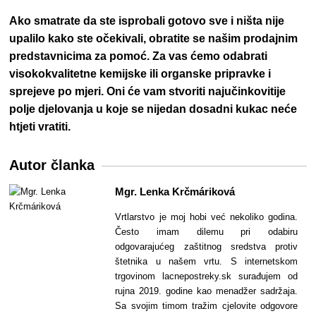
Ako smatrate da ste isprobali gotovo sve i ništa nije
upalilo kako ste očekivali, obratite se našim prodajnim
predstavnicima za pomoć. Za vas ćemo odabrati
visokokvalitetne kemijske ili organske pripravke i
sprejeve po mjeri. Oni će vam stvoriti najučinkovitije
polje djelovanja u koje se nijedan dosadni kukac neće
htjeti vratiti.
Autor članka
Mgr. Lenka Krčmáriková
Vrtlarstvo je moj hobi već nekoliko godina.
Često imam dilemu pri odabiru
odgovarajućeg zaštitnog sredstva protiv
štetnika u našem vrtu. S internetskom
trgovinom lacnepostreky.sk surađujem od
rujna 2019. godine kao menadžer sadržaja.
Sa svojim timom tražim cjelovite odgovore