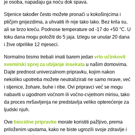
je osoba, napadaju ga noću dok spava.
Stjenice
također često možete pronaći u kokošinjcima i
ptičjim gnijezdima, a uhvatiti ih nije tako lako. Bez krila su,
ali se brzo kreću. Podnose temperature od -17 do +50 °C. U
toku dana mogu položiti do 5 jaja. Izlegu se unutar 20 dana
i žive otprilike 12 mjeseci.
Normalno bismo trebali imati barem jedan
vrlo učinkovit
svemirski sprej za ubijanje insekata
u našim domovima.
Dajte prednost univerzalnom pripravku, kojim nakon
nekoliko upotreba možete neutralizirati ne samo mrave, već
i stjenice, žohare, buhe i ribe. Ovi pripravci već se mogu
nabaviti u ugodnom voćnom ili voćno-cvjetnom mirisu, tako
da proces mršavljenja ne predstavlja veliko opterećenje za
ljudski njuh.
Ove
biocidne pripravke
morate koristiti pažljivo, prema
priloženim uputama, kako ne biste ugrozili svoje zdravlje i