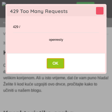
0
429 Too Many Requests
0
,00 €
Menu
+421 915 420 295 | PON - PET 9:00 - 16:00
429 /
Vijesti
»
Kako i kada saditi orah?
openresty
31.08.2023 (Izvorni članak: 17.08.2023)
Kako i kada saditi orah?
OK
Orah je
prekrasan dodatak velikim vrtovima - jer će uz
dobru njegu izrasti u stvarno visoko i moćno stablo s
velikim korijenom. Ali u isto vrijeme, dat će vam puno hlada!
Želite li kod kuće uzgojiti ovo drvce, pročitajte kako to
učiniti u našem blogu.