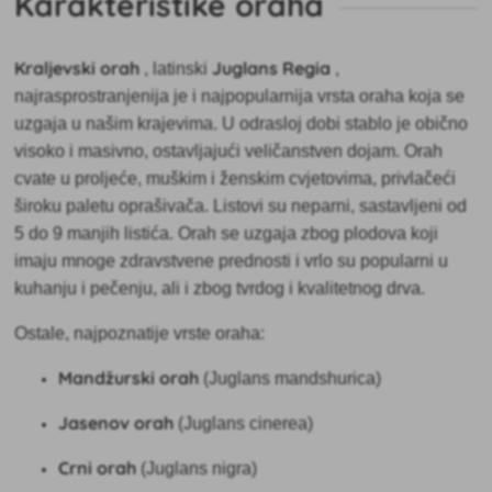
Karakteristike oraha
Kraljevski orah
Juglans Regia
,
latinski
,
najrasprostranjenija je i najpopularnija vrsta oraha koja se
uzgaja u našim krajevima. U odrasloj dobi stablo je obično
visoko i masivno, ostavljajući veličanstven dojam. Orah
cvate u proljeće, muškim i ženskim cvjetovima, privlačeći
široku paletu oprašivača. Listovi su neparni, sastavljeni od
5 do 9 manjih listića. Orah se uzgaja zbog plodova koji
imaju mnoge zdravstvene prednosti i vrlo su popularni u
kuhanju i pečenju, ali i zbog tvrdog i kvalitetnog drva.
Ostale, najpoznatije vrste oraha:
Mandžurski orah
(Juglans mandshurica)
Jasenov orah
(Juglans cinerea)
Crni orah
(Juglans nigra)