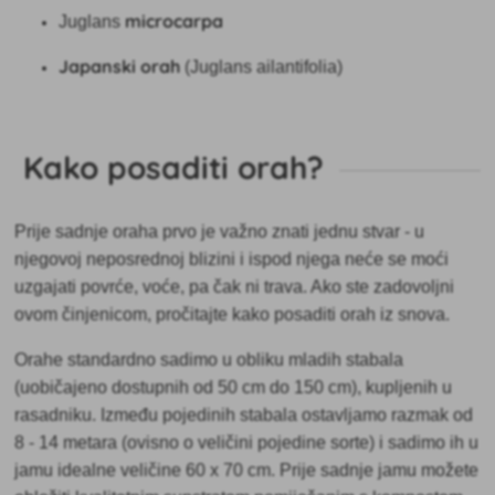
microcarpa
Juglans
Japanski orah
(Juglans ailantifolia)
Kako posaditi orah?
Prije sadnje oraha prvo je važno znati jednu stvar -
u
njegovoj neposrednoj blizini i ispod njega neće se moći
uzgajati povrće, voće, pa čak ni trava. Ako ste zadovoljni
ovom činjenicom, pročitajte kako posaditi orah iz snova.
Orahe standardno sadimo u obliku mladih stabala
(uobičajeno dostupnih od 50 cm do 150 cm), kupljenih u
rasadniku. Između pojedinih stabala ostavljamo razmak od
8 - 14 metara
(ovisno o veličini pojedine sorte) i sadimo ih u
jamu idealne veličine 60 x 70 cm. Prije sadnje jamu možete