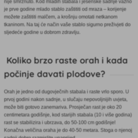
nije smrznuto. Kod mladih stabala i jesenske sadnje važno
je prve godine mlado stablo zaštititi od mraza – korijenje
možete zaštititi malčem, a krošnju omotati netkanom
tkaninom. Na taj će način vaše stablo sigurno preživjeti do
sljedeće godine u dobrom zdravlju.
Koliko brzo raste orah i kada
počinje davati plodove?
Orah je jedno od dugovječnih stabala i
raste vrlo sporo. U
prvoj godini nakon sadnje, u slučaju nepovoljnijih uvjeta,
može biti gotovo zanemariva. Prosječan rast je oko 20
centimetara godišnje, kod starijih stabala (10 i više godina)
rast se stabilizira i ubrzava, do 50-100 cm godišnje!
Konačna veličina oraha je do 40-50 metara. Stoga o njenoj
sadnji dobro razmislite unaprijed.