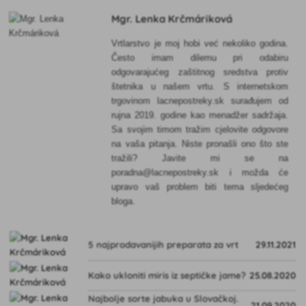
Mgr. Lenka Krčmáriková
Vrtlarstvo je moj hobi već nekoliko godina.
Često imam dilemu pri odabiru
odgovarajućeg zaštitnog sredstva protiv
štetnika u našem vrtu. S internetskom
trgovinom lacnepostreky.sk surađujem od
rujna 2019. godine kao menadžer sadržaja.
Sa svojim timom tražim cjelovite odgovore
na vaša pitanja. Niste pronašli ono što ste
tražili? Javite mi se na
poradna@lacnepostreky.sk i možda će
upravo vaš problem biti tema sljedećeg
bloga.
5 najprodavanijih preparata za vrt
29.11.2021
Kako ukloniti miris iz septičke jame?
25.08.2020
Najbolje sorte jabuka u Slovačkoj.
21.09.2020