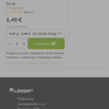
Bora
Floraservis
4.7
(46)
6
,48 €
JC
216
,00 €/kg
−
+
U košaricu
Preparat protiv izlijeganja ličinki štetnih
insekata, orahovog i trešnjinog žižaka.
Kontakt
Poslovnica:
Lacnepostreky s.r.o.