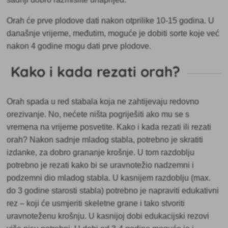
Orah će prve plodove dati
nakon otprilike 10-15 godina. U
današnje vrijeme, međutim, moguće je dobiti sorte koje već
nakon 4 godine mogu dati prve plodove.
Kako i kada rezati orah?
Orah spada u red stabala koja ne zahtijevaju redovno
orezivanje. No, nećete ništa pogriješiti ako mu se s
vremena na vrijeme posvetite. Kako i kada rezati ili rezati
orah? Nakon sadnje mladog stabla, potrebno je
skratiti
izdanke, za dobro grananje krošnje. U tom razdoblju
potrebno je rezati kako bi se uravnotežio nadzemni i
podzemni dio mladog stabla. U kasnijem razdoblju (max.
do 3 godine starosti stabla) potrebno je napraviti edukativni
rez – koji će usmjeriti skeletne grane i tako stvoriti
uravnoteženu krošnju. U kasnijoj dobi edukacijski rezovi