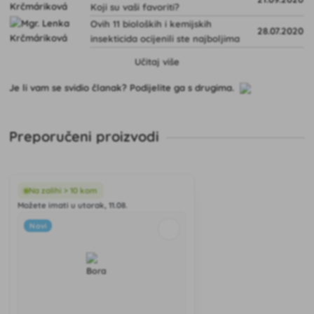
Koji su vaši favoriti?
Ovih 11 bioloških i kemijskih
28.07.2020
insekticida ocijenili ste najboljima
Učitaj više
Je li vam se svidio članak? Podijelite ga s drugima.
Preporučeni proizvodi
Na zalihi > 10 kom
Možete imati u utorak, 11.08.
Novi