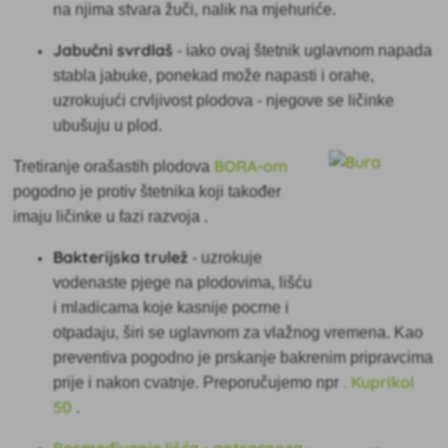
na njima stvara žuči, nalik na mjehuriće.
Jabučni svrdlaš
-
iako ovaj štetnik uglavnom napada
stabla jabuke, ponekad može napasti i orahe,
uzrokujući crvljivost plodova - njegove se ličinke
ubušuju u plod.
BORA-om
Tretiranje orašastih plodova
pogodno je protiv štetnika koji također
imaju ličinke u fazi razvoja
.
Bakterijska trulež
-
uzrokuje
vodenaste pjege na plodovima, lišću
i mladicama koje kasnije pocrne i
otpadaju, širi se uglavnom za vlažnog vremena. Kao
preventiva pogodno je prskanje bakrenim pripravcima
. Kuprikol
prije i nakon cvatnje. Preporučujemo npr
50
.
Posmeđivanje lišća - antracnoza