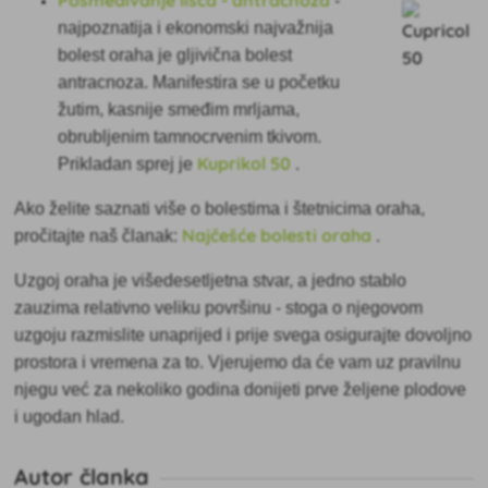
-
najpoznatija i ekonomski najvažnija
bolest oraha je gljivična bolest
antracnoza. Manifestira se u početku
žutim, kasnije smeđim mrljama,
obrubljenim tamnocrvenim tkivom.
Kuprikol 50
Prikladan sprej je
.
Ako želite saznati više o bolestima i štetnicima oraha,
Najčešće bolesti oraha
pročitajte naš članak:
.
Uzgoj oraha je višedesetljetna stvar, a jedno stablo
zauzima relativno veliku površinu - stoga o njegovom
uzgoju razmislite unaprijed i prije svega osigurajte dovoljno
prostora i vremena za to. Vjerujemo da će vam uz pravilnu
njegu već za nekoliko godina donijeti prve željene plodove
i ugodan hlad.
Autor članka