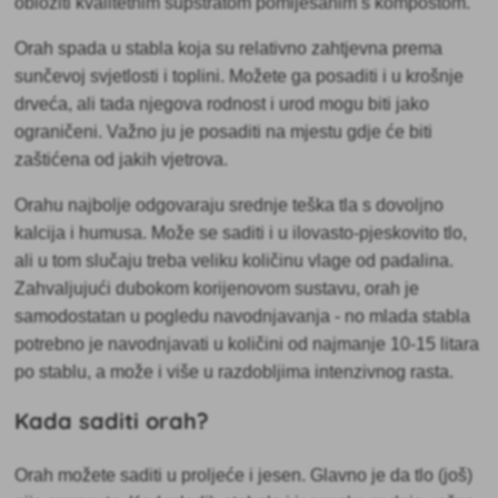
obložiti kvalitetnim supstratom pomiješanim s kompostom.
Orah spada u stabla koja su relativno
zahtjevna prema
sunčevoj svjetlosti i toplini. Možete ga posaditi i u krošnje
drveća, ali tada njegova rodnost i urod mogu biti jako
ograničeni. Važno ju je posaditi na mjestu gdje će biti
zaštićena od jakih vjetrova.
Orahu najbolje odgovaraju
srednje teška tla s dovoljno
kalcija i humusa. Može se saditi i u ilovasto-pjeskovito tlo,
ali u tom slučaju treba veliku količinu vlage od padalina.
Zahvaljujući dubokom korijenovom sustavu, orah je
samodostatan u pogledu navodnjavanja - no mlada stabla
potrebno je navodnjavati u količini od najmanje 10-15 litara
po stablu, a može i više u razdobljima intenzivnog rasta.
Kada saditi orah?
Orah možete saditi
u proljeće i jesen. Glavno je da tlo (još)