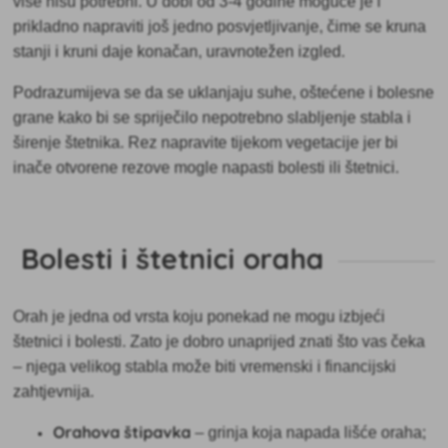
više nisu potrebni. U dobi od 3-4 godine moguće je i
prikladno napraviti još jedno posvjetljivanje, čime se kruna
stanji i kruni daje konačan, uravnotežen izgled.
Podrazumijeva se da se uklanjaju suhe, oštećene i bolesne
grane
kako bi se spriječilo nepotrebno slabljenje stabla i
širenje štetnika. Rez napravite tijekom vegetacije jer bi
inače otvorene rezove mogle napasti bolesti ili štetnici.
Bolesti i štetnici oraha
Orah je jedna od vrsta koju ponekad ne mogu izbjeći
štetnici i bolesti. Zato je dobro unaprijed znati što vas čeka
– njega velikog stabla može biti vremenski i financijski
zahtjevnija.
Orahova štipavka
– grinja koja napada lišće oraha;