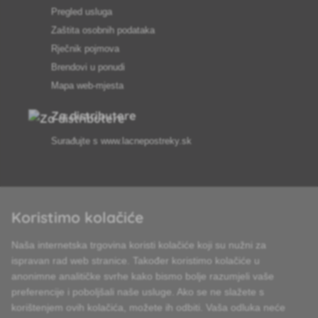
Pregled usluga
Zaštita osobnih podataka
Rječnik pojmova
Brendovi u ponudi
Mapa web-mjesta
Za distributere
Surađujte s
www.lacnepostreky.sk
Koristimo kolačiće
Uvijek ćemo vas profesionalno savjetovati
Naša internetska trgovina koristi kolačiće koji su nužni za
Reklamacije obrađujemo u roku od 24 sata
ispravan rad web stranice. Također koristimo kolačiće u
anonimne analitičke svrhe kako bismo bolje razumjeli vaše
85% robe na zalihi
preferencije i poboljšali naše usluge. Ako se ne slažete s
korištenjem ovih kolačića, možete ih odbiti. Vaša odluka neće