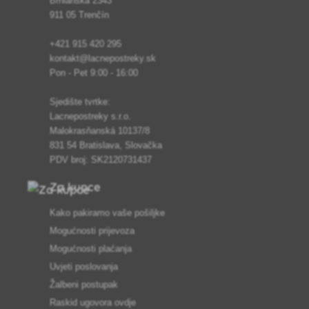
Brnianska 2343
911 05 Trenčín
+421 915 420 295
kontakt@lacnepostreky.sk
Pon - Pet 9:00 - 16:00
Sjedište tvrtke:
Lacnepostreky s.r.o.
Malokrasňanská 10137/8
831 54 Bratislava, Slovačka
PDV broj: SK2120731437
Za kupce
Kako pakiramo vaše pošiljke
Mogućnosti prijevoza
Mogućnosti plaćanja
Uvjeti poslovanja
Žalbeni postupak
Raskid ugovora ovdje