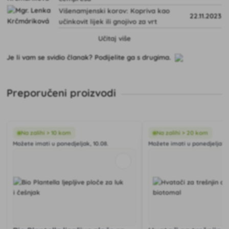
Višenamjenski korov: Kopriva kao
22.11.2023
učinkovit lijek ili gnojivo za vrt
Učitaj više
Je li vam se svidio članak? Podijelite ga s drugima.
Preporučeni proizvodi
Na zalihi > 10 kom
Na zalihi > 20 kom
Možete imati u ponedjeljak, 10.08.
Možete imati u ponedjeljak, 