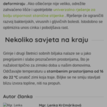
deformiraju
. Ako oštećenje nije veliko, odrežite
univerzalno rješenje za
zahvaćeno lišće i upotrijebite
bolju otpornost stanične stijenke
. Rješenje će ograničiti
razvoj bakterijskih, virusnih i gljivičnih bolesti. Istodobno se
optimizira unos cinka i poboljšava rast.
Nekoliko savjeta na kraju
Grinje i drugi štetnici sobnih biljaka nalaze se u
jako
pregrijanim i slabo prozračenim prostorijama, što je
nažalost tipično za zimsko doba u našim domovima.
stambenim prostorijama
od 16
Održavajte temperaturu u
do 22 °C
unatoč zimi koja traje. Biljke se ne smiju stavljati
blizu izvora topline, niti na propuh.
Autor članka
Mgr. Lenka Krčmáriková