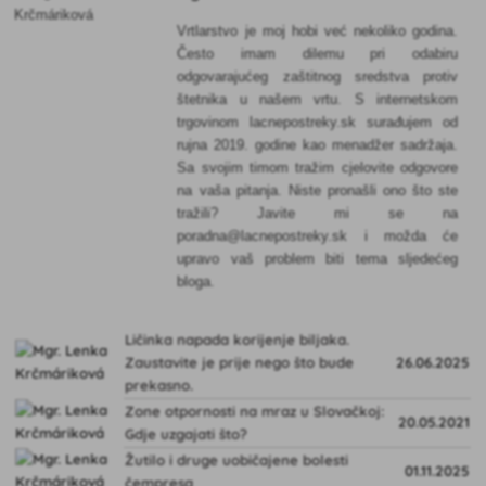
Vrtlarstvo je moj hobi već nekoliko godina.
Često imam dilemu pri odabiru
odgovarajućeg zaštitnog sredstva protiv
štetnika u našem vrtu. S internetskom
trgovinom lacnepostreky.sk surađujem od
rujna 2019. godine kao menadžer sadržaja.
Sa svojim timom tražim cjelovite odgovore
na vaša pitanja. Niste pronašli ono što ste
tražili? Javite mi se na
poradna@lacnepostreky.sk i možda će
upravo vaš problem biti tema sljedećeg
bloga.
Ličinka napada korijenje biljaka.
Zaustavite je prije nego što bude
26.06.2025
prekasno.
Zone otpornosti na mraz u Slovačkoj:
20.05.2021
Gdje uzgajati što?
Žutilo i druge uobičajene bolesti
01.11.2025
čempresa