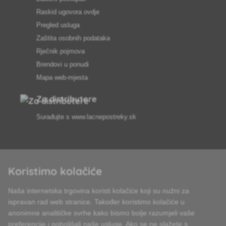
Raskid ugovora ovdje
Pregled usluga
Zaštita osobnih podataka
Rječnik pojmova
Brendovi u ponudi
Mapa web-mjesta
Za distributere
Surađujte s
www.lacnepostreky.sk
Koristimo kolačiće
Uvijek ćemo vas profesionalno savjetovati
Naša internetska trgovina koristi kolačiće koji su nužni za
Reklamacije obrađujemo u roku od 24 sata
ispravan rad web stranice. Također koristimo kolačiće u
anonimne analitičke svrhe kako bismo bolje razumjeli vaše
85% robe na zalihi
preferencije i poboljšali naše usluge. Ako se ne slažete s