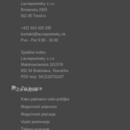
Lacnepostreky s.r.o.
Brnianska 2343
911 05 Trenčín
+421 915 420 295
kontakt@lacnepostreky.sk
Pon - Pet 9:00 - 16:00
Sjedište tvrtke:
Lacnepostreky s.r.o.
Malokrasňanská 10137/8
831 54 Bratislava, Slovačka
PDV broj: SK2120731437
Za kupce
Kako pakiramo vaše pošiljke
Mogućnosti prijevoza
Mogućnosti plaćanja
Uvjeti poslovanja
Žalbeni postupak