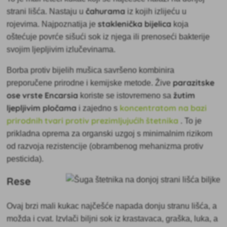
čahurama
strani lišća. Nastaju u
iz kojih izlijeću u
staklenička bijelica
rojevima. Najpoznatija je
koja
oštećuje povrće sišući sok iz njega ili prenoseći bakterije
svojim ljepljivim izlučevinama.
Borba protiv bijelih mušica savršeno
kombinira
parazitske
preporučene prirodne i kemijske metode. Žive
ose vrste Encarsia
žutim
koriste se istovremeno sa
ljepljivim pločama
koncentratom na bazi
i zajedno s
prirodnih tvari protiv prezimljujućih štetnika
. To je
prikladna oprema za organski uzgoj s minimalnim rizikom
od razvoja rezistencije (obrambenog mehanizma protiv
pesticida).
Rese
Ovaj
brzi mali kukac najčešće napada donju stranu lišća, a
možda i cvat. Izvlači biljni sok iz krastavaca, graška, luka, a