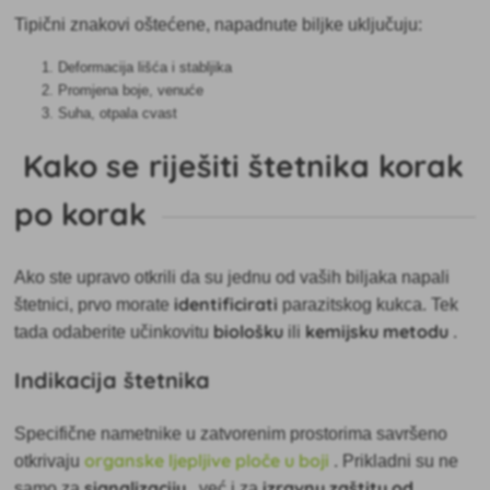
Tipični znakovi oštećene, napadnute biljke uključuju:
Deformacija lišća i stabljika
Promjena boje, venuće
Suha, otpala
cvast
Kako se riješiti štetnika korak
po korak
Ako ste upravo otkrili da su jednu od vaših biljaka napali
identificirati
štetnici, prvo morate
parazitskog kukca. Tek
biološku
kemijsku metodu
tada odaberite učinkovitu
ili
.
Indikacija štetnika
Specifične nametnike u zatvorenim prostorima savršeno
organske ljepljive ploče u boji
otkrivaju
. Prikladni su ne
signalizaciju
izravnu zaštitu od
samo za
, već i za