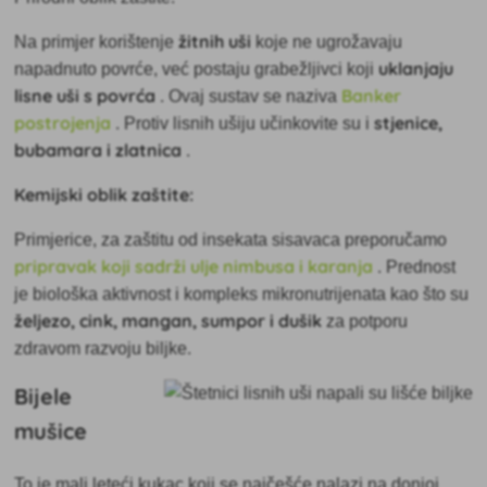
žitnih uši
Na primjer korištenje
koje ne ugrožavaju
uklanjaju
napadnuto povrće, već postaju grabežljivci koji
lisne uši s povrća
Banker
. Ovaj sustav se naziva
postrojenja
stjenice,
. Protiv lisnih ušiju učinkovite su i
bubamara i zlatnica
.
Kemijski oblik zaštite:
Primjerice, za zaštitu od insekata sisavaca preporučamo
pripravak koji sadrži ulje nimbusa i karanja
. Prednost
je biološka aktivnost i kompleks mikronutrijenata kao što su
željezo, cink, mangan, sumpor i dušik
za potporu
zdravom razvoju biljke.
Bijele
mušice
To je
mali leteći kukac koji se najčešće nalazi na donjoj