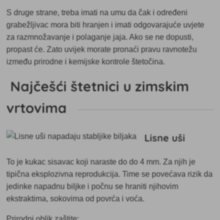
S druge strane, treba imati na umu da čak i određeni
grabežljivac mora biti hranjen i imati odgovarajuće uvjete
za razmnožavanje i polaganje jaja. Ako se ne dopusti,
propast će. Zato uvijek morate pronaći pravu ravnotežu
između prirodne i kemijske kontrole štetočina.
Najčešći štetnici u zimskim
vrtovima
Lisne uši
To je
kukac sisavac koji naraste do do 4 mm. Za njih je
tipična eksplozivna reprodukcija. Time se povećava rizik da
jedinke napadnu biljke i počnu se hraniti njihovim
ekstraktima, sokovima od povrća i voća.
Prirodni oblik zaštite: