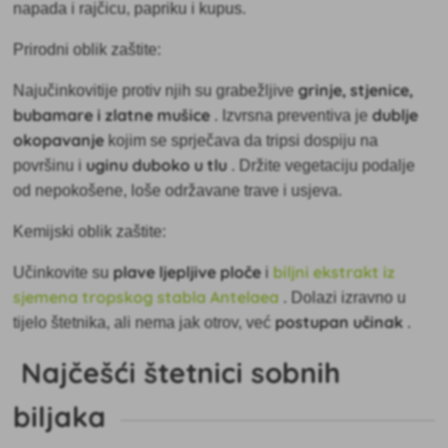
napada i rajčicu, papriku i kupus.
Prirodni oblik zaštite:
grinje, stjenice,
Najučinkovitije protiv njih su
grabežljive
bubamare i zlatne mušice
dublje
. Izvrsna preventiva je
okopavanje
kojim se sprječava da tripsi dospiju na
uginu duboko u tlu
površinu i
. Držite vegetaciju podalje
od nepokošene, loše održavane trave i usjeva.
Kemijski oblik zaštite:
plave ljepljive ploče
biljni ekstrakt iz
Učinkovite su
i
sjemena tropskog stabla Antelaea
. Dolazi izravno u
postupan učinak
tijelo štetnika, ali nema jak otrov, već
.
Najčešći štetnici sobnih
biljaka