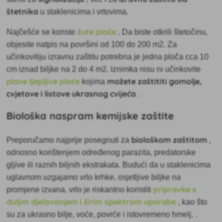
štetnika
u staklenicima i vrtovima.
žute ploče
Najčešće se koriste
. Da biste otkrili štetočinu,
objesite natpis na površini od 100 do 200 m2. Za
učinkovitiju izravnu zaštitu potrebna je jedna ploča cca 10
cm iznad biljke na 2 do 4 m2. Iznimka nisu ni učinkovite
plave ljepljive ploče
možete zaštititi gomolje,
kojima
cvjetove i listove ukrasnog cvijeća
.
Biološka naspram kemijske zaštite
biološkom zaštitom
Preporučamo najprije posegnuti za
,
odnosno korištenjem
određenog parazita, predatorske
gljive ili raznih biljnih ekstrakata. Budući da u staklenicima
uglavnom uzgajamo vrlo krhke, osjetljive biljke na
pripravke s
promjene izvana, vrlo je riskantno koristiti
duljim djelovanjem i širim spektrom uporabe
, kao što
su za ukrasno bilje, voće, povrće i istovremeno hmelj. .