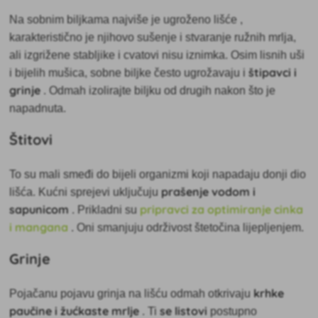
Na sobnim biljkama najviše je ugroženo lišće
,
karakteristično je njihovo sušenje i stvaranje ružnih mrlja,
ali izgrižene stabljike i cvatovi nisu iznimka. Osim lisnih uši
štipavci i
i bijelih mušica, sobne biljke često ugrožavaju i
grinje
. Odmah izolirajte biljku od drugih nakon što je
napadnuta.
Štitovi
To su
mali smeđi do bijeli organizmi koji napadaju donji dio
prašenje vodom i
lišća. Kućni sprejevi uključuju
sapunicom
pripravci za optimiranje cinka
. Prikladni su
i mangana
. Oni smanjuju održivost štetočina lijepljenjem.
Grinje
krhke
Pojačanu pojavu grinja na lišću odmah otkrivaju
paučine i žućkaste mrlje
se listovi
. Ti
postupno