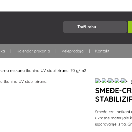
nika
Kalendar prskanja
Veleprodaja
Kontakt
crna netkana tkanina UV stabilizirana. 70 g/m2
5
SMEĐE-CR
STABILIZI
Smeđe-crni netkani 
ukrasne materijale 
isparavanje iz tla.