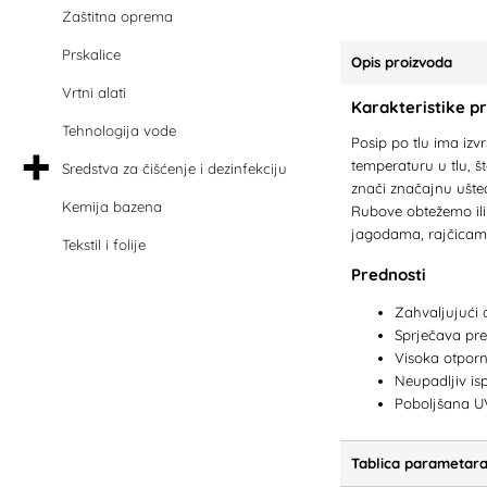
Zaštitna oprema
Prskalice
Opis proizvoda
Vrtni alati
Karakteristike p
Tehnologija vode
Posip po tlu ima izv
temperaturu u tlu, š
Sredstva za čišćenje i dezinfekciju
znači značajnu ušted
Kemija bazena
Rubove obtežemo ili p
jagodama, rajčicama
Tekstil i folije
Prednosti
Zahvaljujući 
Sprječava pre
Visoka otporno
Neupadljiv i
Poboljšana UV
Tablica parametar