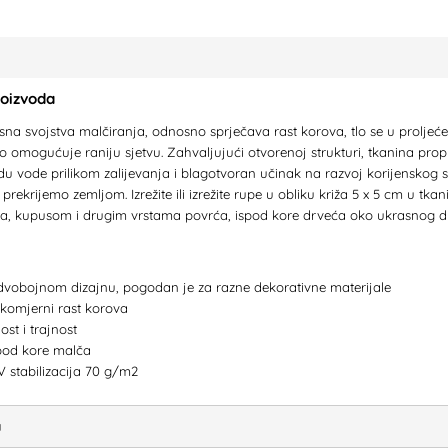
roizvoda
rsna svojstva malčiranja, odnosno sprječava rast korova, tlo se u proljeć
to omogućuje raniju sjetvu. Zahvaljujući otvorenoj strukturi, tkanina prop
u vode prilikom zalijevanja i blagotvoran učinak na razvoj korijenskog sus
rekrijemo zemljom. Izrežite ili izrežite rupe u obliku križa 5 x 5 cm u tka
, kupusom i drugim vrstama povrća, ispod kore drveća oko ukrasnog dr
dvobojnom dizajnu, pogodan je za razne dekorativne materijale
komjerni rast korova
st i trajnost
spod kore malča
 stabilizacija 70 g/m2
a