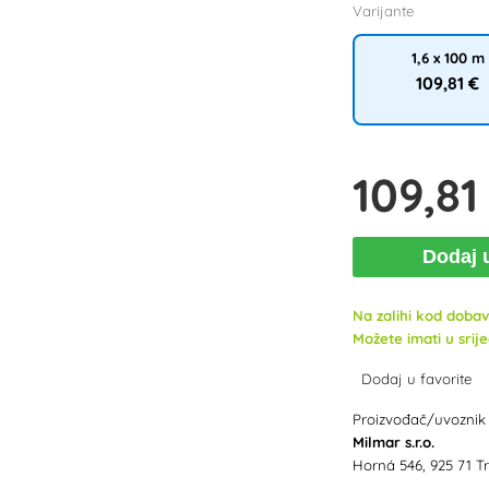
Varijante
1,6 x 100 m
109
,81 €
109
,81
Dodaj 
Na zalihi kod dobav
Možete imati u srije
Dodaj u favorite
Proizvođač/uvoznik
Milmar s.r.o.
Horná 546, 925 71 