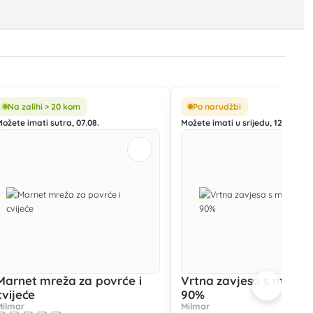
Na zalihi > 20 kom
Po narudžbi
Možete imati sutra, 07.08.
Možete imati u srijedu, 12.08.
Marnet mreža za povrće i
Vrtna zavjesa s mrežo
cvijeće
90%
Milmar
Milmar