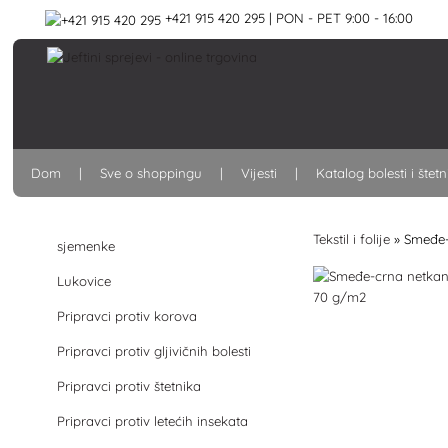
+421 915 420 295 | PON - PET 9:00 - 16:00
Dom
Sve o shoppingu
Vijesti
Katalog bolesti i štet
Tekstil i folije
»
Smeđe-
sjemenke
Lukovice
Pripravci protiv korova
Pripravci protiv gljivičnih bolesti
Pripravci protiv štetnika
Pripravci protiv letećih insekata