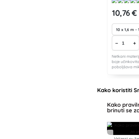
10
,76 €
−
+
Netkani materi
boje učinkovito
poboljšava mik
potrebu za her
vremenske uvje
Kako koristiti 
Kako praviln
brinuti se z
Vrijesci su lj