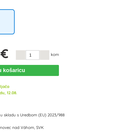
 €
kom
u košaricu
ljača
du, 12.08.
 u skladu s Uredbom (EU) 2023/988
Trnovec nad Váhom, SVK