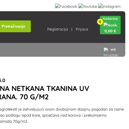
Košarica
0
Pretraživanje
Registracija
Prijava
0
,00 €
HR
.0
NA NETKANA TKANINA UV
RANA. 70 G/M2
agrotekstil je zahvaljujući svom dvobojnom dizajnu pogodan za razne
kao podlogu ispod kore, sprječava rast korova i prekomjerno
 Gramaža 70g/m2.