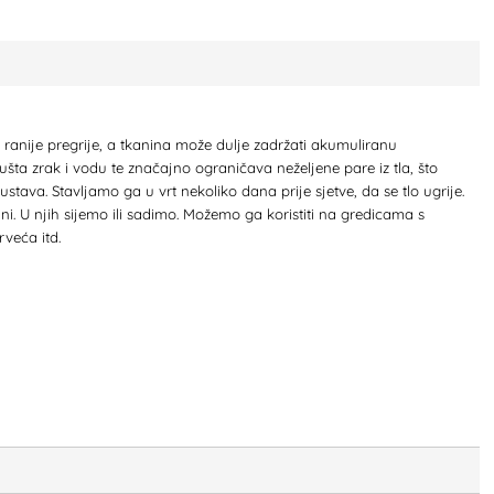
e ranije pregrije, a tkanina može dulje zadržati akumuliranu
ušta zrak i vodu te značajno ograničava neželjene pare iz tla, što
tava. Stavljamo ga u vrt nekoliko dana prije sjetve, da se tlo ugrije.
nini. U njih sijemo ili sadimo. Možemo ga koristiti na gredicama s
veća itd.