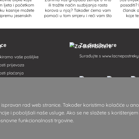
m ljeta i početkom
ili tražite način suzbijanja rasta
posaditi
ljku kasnije možete
korova u njoj? Također ćemo vam
članak o
pripremu jesenskih
pomoći u tom smjeru i reći vam što
koje t
ajati, zalijevati ili
jednostavno malčiranje tla može
k i koja je razlika
riješiti i kako to učiniti.
eska i vrijeska?
pce
Za distributere
Surađujte s
www.lacnepostreky
iramo vaše pošiljke
ti prijevoza
sti plaćanja
oslovanja
 postupak
ugovora ovdje
 za ispravan rad web stranice. Također koristimo kolačiće u a
usluga
cije i poboljšali naše usluge. Ako se ne slažete s korištenjem
 osobnih podataka
osnovne funkcionalnosti trgovine.
 pojmova
i u ponudi
b-mjesta