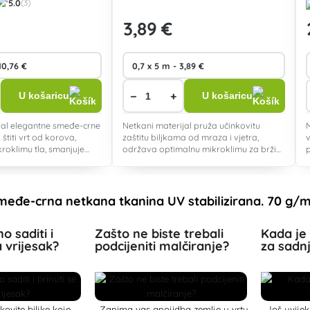
5.0
(3)
3
,89 €
−
+
U košaricu
U košaricu
jal elegantne smeđe-crne
Netkani materijal pruža učinkovitu
 štiti vrt od korova,
zaštitu biljkama od mraza i vjetra,
roklimu tla, smanjuje
održava optimalnu mikroklimu za brži
bicidima i otporan je na
rast i jednostavan je za rukovanje za
te.
vrtove i cvjetnjake.
Smeđe-crna netkana tkanina UV stabilizirana. 70 g/
o saditi i
Zašto ne biste trebali
Kada je
a vrijesak?
podcijeniti malčiranje?
za sadn
ekovite biljke koje
Zanima vas gnojidba zemlje u vrtu
Još uvijek