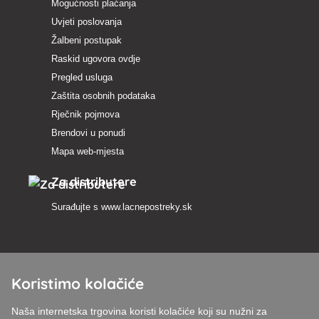
Mogućnosti plaćanja
Uvjeti poslovanja
Žalbeni postupak
Raskid ugovora ovdje
Pregled usluga
Zaštita osobnih podataka
Rječnik pojmova
Brendovi u ponudi
Mapa web-mjesta
Za distributere
Surađujte s
www.lacnepostreky.sk
Koristimo kolačiće
Uvijek ćemo vas profesionalno savjetovati
Naša internetska trgovina koristi kolačiće koji su nužni za