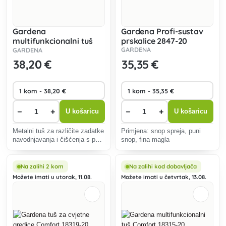
Gardena
Gardena Profi-sustav
multifunkcionalni tuš
prskalice 2847-20
Premium 18317-20
GARDENA
GARDENA
38
,20 €
35
,35 €
−
+
−
+
U košaricu
U košaricu
Metalni tuš za različite zadatke
Primjena: snop spreja, puni
navodnjavanja i čišćenja s pet
snop, fina magla
mlaznica. Otporan na mraz.
Na zalihi 2 kom
Na zalihi kod dobavljača
Možete imati u utorak, 11.08.
Možete imati u četvrtak, 13.08.