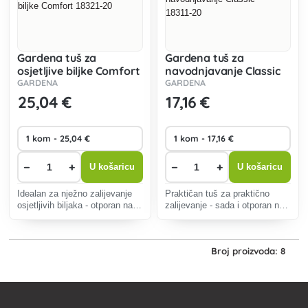
Gardena tuš za
Gardena tuš za
osjetljive biljke Comfort
navodnjavanje Classic
18321-20
18311-20
GARDENA
GARDENA
25
,04 €
17
,16 €
−
+
−
+
U košaricu
U košaricu
Idealan za nježno zalijevanje
Praktičan tuš za praktično
osjetljivih biljaka - otporan na
zalijevanje - sada i otporan na
mraz.
mraz.
Broj proizvoda: 8