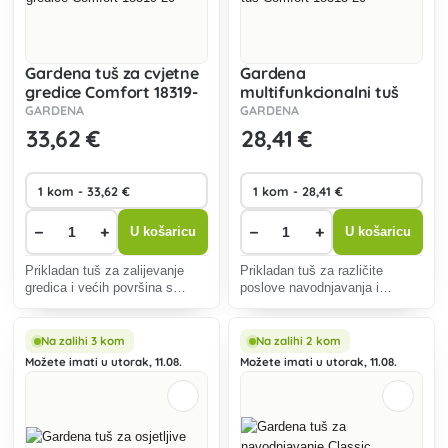
Gardena tuš za cvjetne
Gardena
gredice Comfort 18319-
multifunkcionalni tuš
20
Comfort 18315-20
GARDENA
GARDENA
33
,62 €
28
,41 €
−
+
−
+
U košaricu
U košaricu
Prikladan tuš za zalijevanje
Prikladan tuš za različite
gredica i većih površina s
poslove navodnjavanja i
biljkama - otporan na mraz.
čišćenja s pet mlaznica.
Otporan na mraz.
Na zalihi 3 kom
Na zalihi 2 kom
Možete imati u utorak, 11.08.
Možete imati u utorak, 11.08.