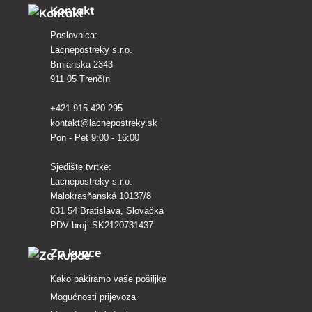
Kontakt
Poslovnica:
Lacnepostreky s.r.o.
Brnianska 2343
911 05 Trenčín
+421 915 420 295
kontakt@lacnepostreky.sk
Pon - Pet 9:00 - 16:00
Sjedište tvrtke:
Lacnepostreky s.r.o.
Malokrasňanská 10137/8
831 54 Bratislava, Slovačka
PDV broj: SK2120731437
Za kupce
Kako pakiramo vaše pošiljke
Mogućnosti prijevoza