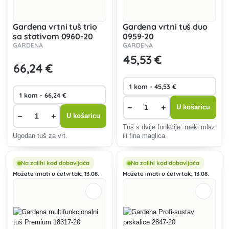
Gardena vrtni tuš trio
Gardena vrtni tuš duo
sa stativom 0960-20
0959-20
GARDENA
GARDENA
45
,53 €
66
,24 €
−
+
U košaricu
−
+
U košaricu
Tuš s dvije funkcije: meki mlaz
Ugodan tuš za vrt.
ili fina maglica.
Na zalihi kod dobavljača
Na zalihi kod dobavljača
Možete imati u četvrtak, 13.08.
Možete imati u četvrtak, 13.08.