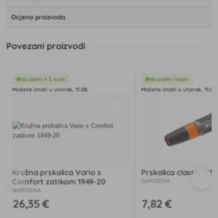
Ocjena proizvoda
Povezani proizvodi
Na zalihi > 5 kom
Na zalihi 1 kom
Možete imati u utorak, 11.08.
Možete imati u utorak, 11.08.
Kružna prskalica Vario s
Prskalica classic 183
Comfort zatikom 1949-20
GARDENA
GARDENA
26
,35 €
7
,82 €