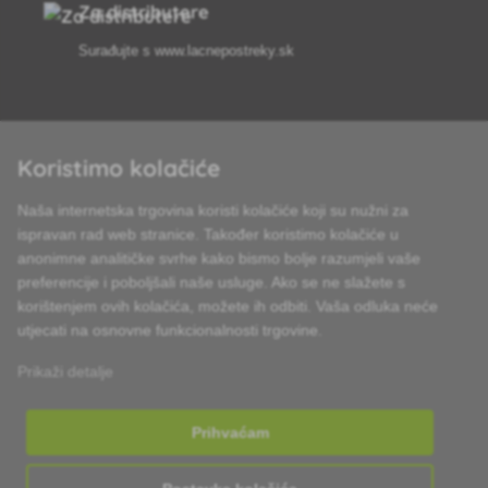
Za distributere
Surađujte s
www.lacnepostreky.sk
Koristimo kolačiće
Uvijek ćemo vas profesionalno savjetovati
Naša internetska trgovina koristi kolačiće koji su nužni za
Reklamacije obrađujemo u roku od 24 sata
ispravan rad web stranice. Također koristimo kolačiće u
anonimne analitičke svrhe kako bismo bolje razumjeli vaše
85% robe na zalihi
preferencije i poboljšali naše usluge. Ako se ne slažete s
korištenjem ovih kolačića, možete ih odbiti. Vaša odluka neće
Dostava u roku od 24 sata od ponedjeljka do petka
utjecati na osnovne funkcionalnosti trgovine.
Prikaži detalje
Prihvaćam