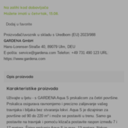
Na zalihi kod dobavljača
Možete imati u četvrtak, 13.08.
Dodaj u favorite
Proizvođač/uvoznik u skladu s Uredbom (EU) 2023/988
GARDENA GmbH
Hans-Lorenser-Straße 40, 89079 Ulm, DEU
E-pošta: service@gardena.com Telefon: +49 731 490 123 URL:
https://www.gardena.com
Opis proizvoda
Karakteristike proizvoda
Uživajte u ljetu - s GARDENA Aqua S prskalicom za četiri površine.
Prskalica osigurava ravnomjerno i precizno zalijevanje vašeg
travnjaka i biljaka bez stvaranja lokvi. Aqua S je dizajniran za
površine od 90 do 220 m² i može se postaviti u trenu. Samo ga
postavite na travnjak i pomoću klizača postavite raspon između 7 i
17 metara. Širina prskanja Aqua S je max. 13 metara. Nakon