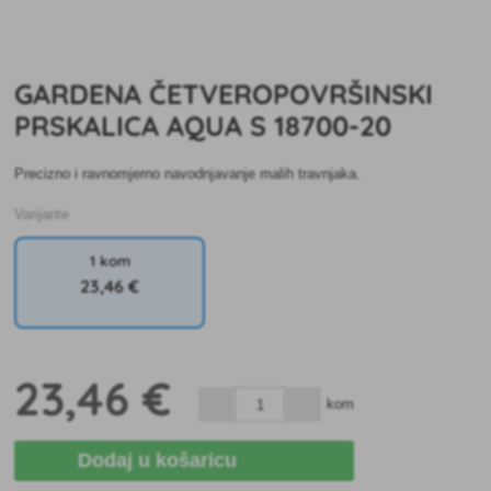
GARDENA ČETVEROPOVRŠINSKI
PRSKALICA AQUA S 18700-20
Precizno i ravnomjerno navodnjavanje malih travnjaka.
Varijante
1 kom
23
,46 €
23
,46 €
kom
Dodaj u košaricu