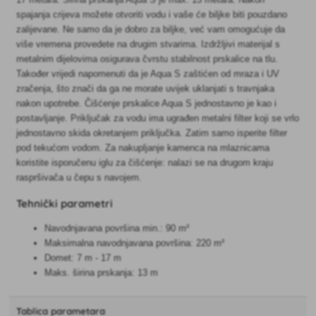
spajanja crijeva možete otvoriti vodu i vaše će biljke biti pouzdano
zalijevane. Ne samo da je dobro za biljke, već vam omogućuje da
više vremena provedete na drugim stvarima. Izdržljivi materijal s
metalnim dijelovima osigurava čvrstu stabilnost prskalice na tlu.
Također vrijedi napomenuti da je Aqua S zaštićen od mraza i UV
zračenja, što znači da ga ne morate uvijek uklanjati s travnjaka
nakon upotrebe. Čišćenje prskalice Aqua S jednostavno je kao i
postavljanje. Priključak za vodu ima ugrađen metalni filter koji se vrlo
jednostavno skida okretanjem priključka. Zatim samo isperite filter
pod tekućom vodom. Za nakupljanje kamenca na mlaznicama
koristite isporučenu iglu za čišćenje: nalazi se na drugom kraju
raspršivača u čepu s navojem.
Tehnički parametri
Navodnjavana površina min.: 90 m²
Maksimalna navodnjavana površina: 220 m²
Domet: 7 m - 17 m
Maks. širina prskanja: 13 m
Tablica parametara