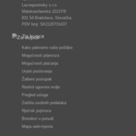
Lacnepostreky s.r.o.
Malokrasňanská 10137/8
831 54 Bratislava, Slovačka
PDV broj: SK2120731437
Za kupce
Kako pakiramo vaše pošiljke
Mogućnosti prijevoza
Mogućnosti plaćanja
Uvjeti poslovanja
Žalbeni postupak
Raskid ugovora ovdje
Pregled usluga
Zaštita osobnih podataka
Rječnik pojmova
Brendovi u ponudi
Mapa web-mjesta