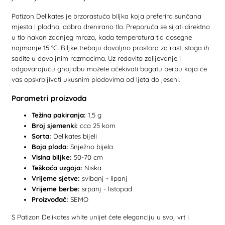
Patizon Delikates je brzorastuća biljka koja preferira sunčana
mjesta i plodno, dobro drenirano tlo. Preporuča se sijati direktno
u tlo nakon zadnjeg mraza, kada temperatura tla dosegne
najmanje 15 °C. Biljke trebaju dovoljno prostora za rast, stoga ih
sadite u dovoljnim razmacima. Uz redovito zalijevanje i
odgovarajuću gnojidbu možete očekivati bogatu berbu koja će
vas opskrbljivati ukusnim plodovima od ljeta do jeseni.
Parametri proizvoda
Težina pakiranja:
1,5 g
Broj sjemenki:
cca 25 kom
Sorta:
Delikates bijeli
Boja ploda:
Snježno bijela
Visina biljke:
50-70 cm
Teškoća uzgoja:
Niska
Vrijeme sjetve:
svibanj - lipanj
Vrijeme berbe:
srpanj - listopad
Proizvođač:
SEMO
S Patizon Delikates white unijet ćete eleganciju u svoj vrt i