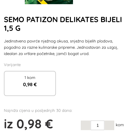
SEMO PATIZON DELIKATES BIJELI
1,5 G
Jedinstveno povrće nježnog okusa, snježno bijelih plodova,
pogodno za razne kulinarske pripreme. Jednostavan za uzgoj,
idealan za vrtlare početnike, jamči bogat urod.
Varijante
1 kom
0
,98 €
Najniža cijena u posljednjih 30 dana:
iz
0
,98 €
kom