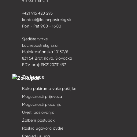
911 05 Trenčín
+421 915 420 295
kontakt@lacnepostreky.sk
Pon - Pet 9:00 - 16:00
Sjedište tvrtke:
Lacnepostreky s.r.o.
Malokrasňanská 10137/8
831 54 Bratislava, Slovačka
PDV broj: SK2120731437
Za kupce
Kako pakiramo vaše pošiljke
Mogućnosti prijevoza
Mogućnosti plaćanja
Uvjeti poslovanja
Žalbeni postupak
Raskid ugovora ovdje
Pregled usluga