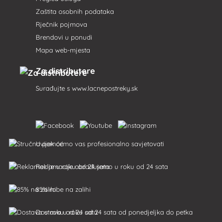
Zaštita osobnih podataka
Rječnik pojmova
Brendovi u ponudi
Mapa web-mjesta
Za distributere
Surađujte s
www.lacnepostreky.sk
Uvijek ćemo vas profesionalno savjetovati
Reklamacije obrađujemo u roku od 24 sata
85% robe na zalihi
Dostava u roku od 24 sata od ponedjeljka do petka