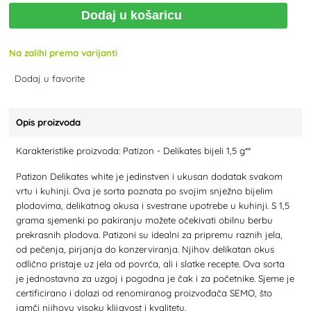
Dodaj u košaricu
Na zalihi prema varijanti
Dodaj u favorite
Opis proizvoda
Karakteristike proizvoda: Patizon - Delikates bijeli 1,5 g**
Patizon Delikates white je jedinstven i ukusan dodatak svakom
vrtu i kuhinji. Ova je sorta poznata po svojim snježno bijelim
plodovima, delikatnog okusa i svestrane upotrebe u kuhinji. S 1,5
grama sjemenki po pakiranju možete očekivati obilnu berbu
prekrasnih plodova. Patizoni su idealni za pripremu raznih jela,
od pečenja, pirjanja do konzerviranja. Njihov delikatan okus
odlično pristaje uz jela od povrća, ali i slatke recepte. Ova sorta
je jednostavna za uzgoj i pogodna je čak i za početnike. Sjeme je
certificirano i dolazi od renomiranog proizvođača SEMO, što
jamči njihovu visoku klijavost i kvalitetu.