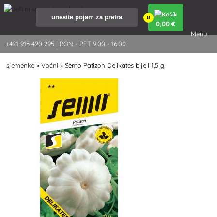
0
0
,00 €
Menu
+421 915 420 295 | PON - PET 9:00 - 16:00
sjemenke
»
Voćni
»
Semo Patizon Delikates bijeli 1,5 g