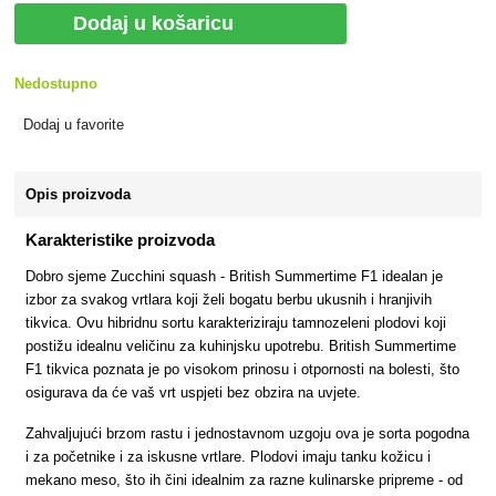
Dodaj u košaricu
Nedostupno
Dodaj u favorite
Opis proizvoda
Karakteristike proizvoda
Dobro sjeme Zucchini squash - British Summertime F1 idealan je
izbor za svakog vrtlara koji želi bogatu berbu ukusnih i hranjivih
tikvica. Ovu hibridnu sortu karakteriziraju tamnozeleni plodovi koji
postižu idealnu veličinu za kuhinjsku upotrebu. British Summertime
F1 tikvica poznata je po visokom prinosu i otpornosti na bolesti, što
osigurava da će vaš vrt uspjeti bez obzira na uvjete.
Zahvaljujući brzom rastu i jednostavnom uzgoju ova je sorta pogodna
i za početnike i za iskusne vrtlare. Plodovi imaju tanku kožicu i
mekano meso, što ih čini idealnim za razne kulinarske pripreme - od