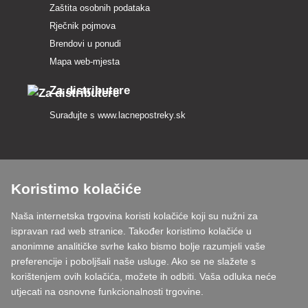
Zaštita osobnih podataka
Rječnik pojmova
Brendovi u ponudi
Mapa web-mjesta
Za distributere
Surađujte s
www.lacnepostreky.sk
Koristimo kolačiće
Uvijek ćemo vas profesionalno savjetovati
Naša internetska trgovina koristi kolačiće koji su nužni za
Reklamacije obrađujemo u roku od 24 sata
ispravan rad web stranice. Također koristimo kolačiće u
anonimne analitičke svrhe kako bismo bolje razumjeli vaše
85% robe na zalihi
preferencije i poboljšali naše usluge. Ako se ne slažete s
korištenjem ovih kolačića, možete ih odbiti. Vaša odluka neće
Dostava u roku od 24 sata od ponedjeljka do petka
utjecati na osnovne funkcionalnosti trgovine.