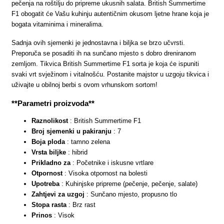
pečenja na roštilju do pripreme ukusnih salata. British Summertime
F1 obogatit će Vašu kuhinju autentičnim okusom ljetne hrane koja je
bogata vitaminima i mineralima.
Sadnja ovih sjemenki je jednostavna i biljka se brzo učvrsti.
Preporuča se posaditi ih na sunčano mjesto s dobro dreniranom
zemljom. Tikvica British Summertime F1 sorta je koja će ispuniti
svaki vrt svježinom i vitalnošću. Postanite majstor u uzgoju tikvica i
uživajte u obilnoj berbi s ovom vrhunskom sortom!
**Parametri proizvoda**
Raznolikost
: British Summertime F1
Broj sjemenki u pakiranju
: 7
Boja ploda
: tamno zelena
Vrsta biljke
: hibrid
Prikladno za
: Početnike i iskusne vrtlare
Otpornost
: Visoka otpornost na bolesti
Upotreba
: Kuhinjske pripreme (pečenje, pečenje, salate)
Zahtjevi za uzgoj
: Sunčano mjesto, propusno tlo
Stopa rasta
: Brz rast
Prinos
: Visok