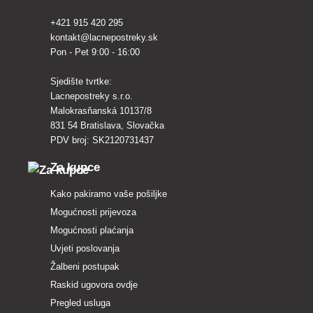
+421 915 420 295
kontakt@lacnepostreky.sk
Pon - Pet 9:00 - 16:00
Sjedište tvrtke:
Lacnepostreky s.r.o.
Malokrasňanská 10137/8
831 54 Bratislava, Slovačka
PDV broj: SK2120731437
Za kupce
Kako pakiramo vaše pošiljke
Mogućnosti prijevoza
Mogućnosti plaćanja
Uvjeti poslovanja
Žalbeni postupak
Raskid ugovora ovdje
Pregled usluga