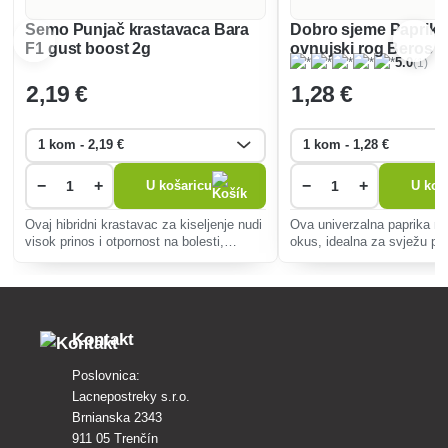
Semo Punjač krastavaca Bara
Dobro sjeme Paprika
F1 gust boost 2g
ovnujski rog Beros m
(1)
5.0
0,6 g
2
,19 €
1
,28 €
−
+
−
+
U košaricu
U koš
Ovaj hibridni krastavac za kiseljenje nudi
Ova univerzalna paprika nu
visok prinos i otpornost na bolesti,
okus, idealna za svježu pot
idealan za kiseljenje i konzerviranje.
sušenje ili kiseljenje. Jed
Pogodno za početnike, daje zdrave,
uzgoj, odličan i za početni
ukusne plodove.
vrtlare.
Kontakt
Poslovnica:
Lacnepostreky s.r.o.
Brnianska 2343
911 05 Trenčín