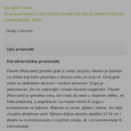
Na zalihi 4 kom
Za preuzimanje u roku od 30 minuta kod nas na zalihi ili kod vas
u ponedjeljak, 10.08.
Dodaj u favorite
Opis proizvoda
Karakteristike proizvoda
Fleuret (Mascaret) grmoliki grah iz serije Jázyčky idealno je rješenje
za vrtlare koji traže pouzdanu i ukusnu sortu za svoj vrt. Ovaj grah
ističe se delikatnim okusom i visokim prinosom. Uzgoj je
jednostavan, što će zadovoljiti i manje iskusne uzgajivače. Fleuret
(Mascaret) je grmolika sorta, što znači da raste u zbijenom obliku, ne
treba potporanj, a pogodna je i za manje vrtove ili uzgoj u
kontejnerima na balkonu. Mahune su ravne, glatke i zelene, što daje
vizualno atraktivan urod. Njihova duljina doseže otprilike 12-14 cm i
idealni su za konzumaciju u svježem stanju, ali i za konzerviranje ili
zamrzavanje.