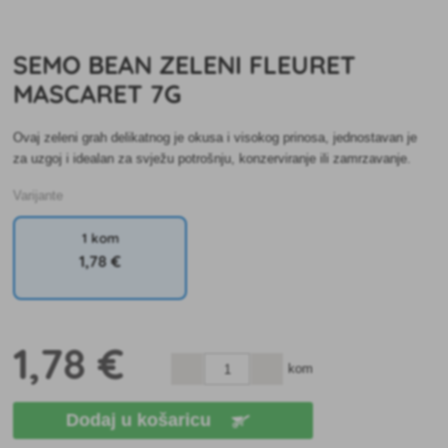
SEMO BEAN ZELENI FLEURET
MASCARET 7G
Ovaj zeleni grah delikatnog je okusa i visokog prinosa, jednostavan je
za uzgoj i idealan za svježu potrošnju, konzerviranje ili zamrzavanje.
Varijante
1 kom
1
,78 €
1
,78 €
kom
Dodaj u košaricu