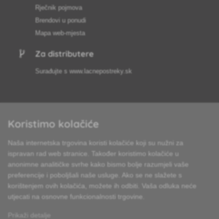
Rječnik pojmova
Brendovi u ponudi
Mapa web-mjesta
Za distributere
Surađujte s
www.lacnepostreky.sk
Koristimo kolačiće
Uvijek ćemo vas profesionalno savjetovati
Naša internetska trgovina koristi kolačiće koji su nužni za
Reklamacije obrađujemo u roku od 24 sata
ispravan rad web stranice. Također koristimo kolačiće u
anonimne analitičke svrhe kako bismo bolje razumjeli vaše
85% robe na zalihi
preferencije i poboljšali naše usluge. Ako se ne slažete s
korištenjem ovih kolačića, možete ih odbiti. Vaša odluka neće
Dostava u roku od 24 sata od ponedjeljka do petka
utjecati na osnovne funkcionalnosti trgovine.
Prikaži detalje