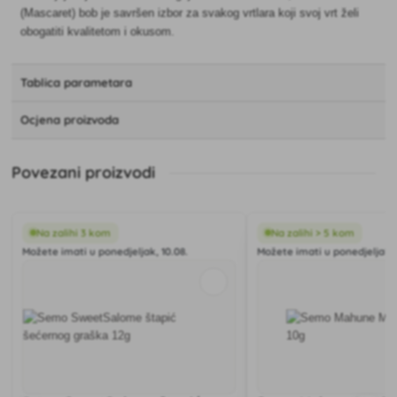
(Mascaret) bob je savršen izbor za svakog vrtlara koji svoj vrt želi
obogatiti kvalitetom i okusom.
Tablica parametara
Ocjena proizvoda
Povezani proizvodi
Na zalihi 3 kom
Na zalihi > 5 kom
Možete imati u ponedjeljak, 10.08.
Možete imati u ponedjeljak, 