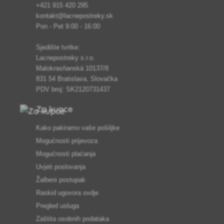
+421 915 420 295
kontakt@lacnepostreky.sk
Pon - Pet 9:00 - 16:00
Sjedište tvrtke:
Lacnepostreky s.r.o.
Malokrasňanská 10137/8
831 54 Bratislava, Slovačka
PDV broj: SK2120731437
Za kupce
Kako pakiramo vaše pošiljke
Mogućnosti prijevoza
Mogućnosti plaćanja
Uvjeti poslovanja
Žalbeni postupak
Raskid ugovora ovdje
Pregled usluga
Zaštita osobnih podataka