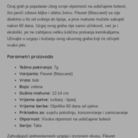
Ovaj grah je popularan zbog svoje otpornosti na uobičajene bolesti,
što jamči zdrave biljke i obilnu žetvu. Fleuret (Mascaret) se sije
direktno u tlo od svibnja do lipnja, a prve mahune možete sakupiti
nakon 60 dana. Uzgoj ovog graha nije samo učinkovit, već je i
ekološki, jer ne zahtijeva veliku količinu prskanja kemikalijama.
Uživajte u uzgoju i kušanju ovog ukusnog graha koji će oživjeti
svako jelo.
Parametri proizvoda
Težina pakiranja:
7g
Varijanta:
Fleuret (Mascaret)
Vrsta:
bob
Boja:
zelena
Dužina mahune:
12-14 cm
Vrijeme sjetve:
svibanj - lipanj
Vrijeme berbe:
Otprilike 60 dana od sjetve
Prikladno za:
svježu potrošnju, konzerviranje i zamrzavanje
Otpornost:
Visoka otpornost na uobičajene bolesti
Serija:
Tabs
Zahvaljujući jednostavnosti uzgoja i izvrsnom okusu, Fleuret