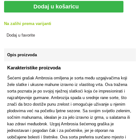
Dodaj u košaricu
Na zalihi prema varijanti
Dodaj u favorite
Opis proizvoda
Karakteristike proizvoda
Šećerni grašak Ambrosia omiljena je sorta među uzgajivačima koji
žele slatke i ukusne mahune izravno iz vlastitog vrta. Ova tražena
sorta poznata je po svojoj nježnoj slatkoći koja će impresionirati i
najzahtjevnije gurmane. Ambrozija spada u srednje rane sorte, što
znači da brzo dostiže punu zrelost i omogućuje uživanje u njenim
plodovima već na početku ljetne sezone. Sa svojim svijetlo zelenim,
sočnim mahunama, idealan je za jelo izravno iz grma, u salatama ili
kao zdravi međuobrok. Uzgoj Ambrosia šećernog graška je
jednostavan i pogodan čak i za početnike, jer je otporan na
uobičajene bolesti i štetnike. Ova sorta preferira sunčano mjesto i