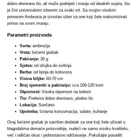
dobro drenirano tlo, ali može podnijeti i manje od idealnih uvjeta, što
je čini univerzalnim izborom za svaki vrt. Sa svojim visokim
prinosom Ambrosia je izvrstan izbor za one koji žele maksimizirati
prinos na svom imanju.
Parametri proizvoda
Sorta:
ambrozija
Vrsta:
šećerni grašak
Pakiranje:
30 g
Sjetva:
od ožujka do svibnja
Berba:
od lipnja do kolovoza
Visina biljke:
60-70 cm
Broj sjemenki u pakiranju:
cca 100-120 kom
Otpornost:
Visoka otpornost na bolesti
Tlo:
Preferira dobro drenirano, plodno tlo
Lokacija:
Sunčano
Upotreba:
Izravna konzumacija, salate, kuhanje
Ovaj šećerni grašak je savršen dodatak za one koji žele uživati u
blagodatima domaće proizvodnje, nudeći ne samo visoku kvalitetu,
već i odličan okus i jednostavno održavanje. Pokušajte posaditi