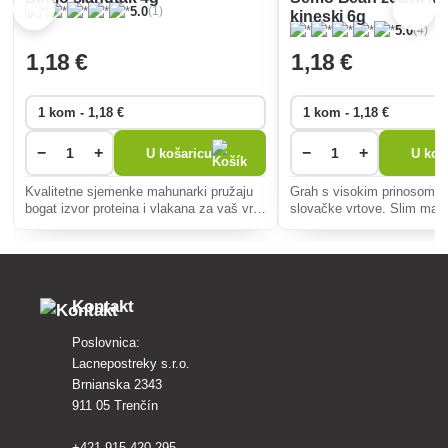
(1)
5.0
kineski 6g
(4)
5.0
1
,18 €
1
,18 €
−
+
−
+
U košaricu
U koš
Kvalitetne sjemenke mahunarki pružaju
Grah s visokim prinosom id
bogat izvor proteina i vlakana za vaš vrt.
slovačke vrtove. Slim mah
Jednostavan uzgoj osigurava ukusnu
hranjivih tvari, pogodne za 
žetvu za juhe, salate ili humus.
konzerviranje i zamrzavanj
bolesti.
Kontakt
Poslovnica:
Lacnepostreky s.r.o.
Brnianska 2343
911 05 Trenčín
+421 915 420 295