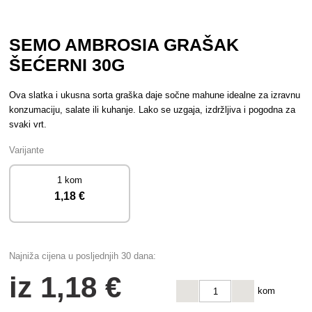
SEMO AMBROSIA GRAŠAK
ŠEĆERNI 30G
Ova slatka i ukusna sorta graška daje sočne mahune idealne za izravnu
konzumaciju, salate ili kuhanje. Lako se uzgaja, izdržljiva i pogodna za
svaki vrt.
Varijante
1 kom
1
,18 €
Najniža cijena u posljednjih 30 dana:
iz
1
,18 €
kom