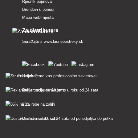
Rječnik pojmova
Brendovi u ponudi
Mapa web-mjesta
Za distributere
Surađujte s
www.lacnepostreky.sk
Uvijek ćemo vas profesionalno savjetovati
Reklamacije obrađujemo u roku od 24 sata
85% robe na zalihi
Dostava u roku od 24 sata od ponedjeljka do petka