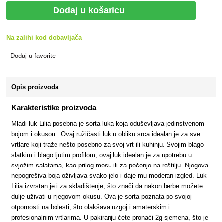
Dodaj u košaricu
Na zalihi kod dobavljača
Dodaj u favorite
Opis proizvoda
Karakteristike proizvoda
Mladi luk Lilia posebna je sorta luka koja oduševljava jedinstvenom
bojom i okusom. Ovaj ružičasti luk u obliku srca idealan je za sve
vrtlare koji traže nešto posebno za svoj vrt ili kuhinju. Svojim blago
slatkim i blago ljutim profilom, ovaj luk idealan je za upotrebu u
svježim salatama, kao prilog mesu ili za pečenje na roštilju. Njegova
nepogrešiva boja oživljava svako jelo i daje mu moderan izgled. Luk
Lilia izvrstan je i za skladištenje, što znači da nakon berbe možete
dulje uživati u njegovom okusu. Ova je sorta poznata po svojoj
otpornosti na bolesti, što olakšava uzgoj i amaterskim i
profesionalnim vrtlarima. U pakiranju ćete pronaći 2g sjemena, što je