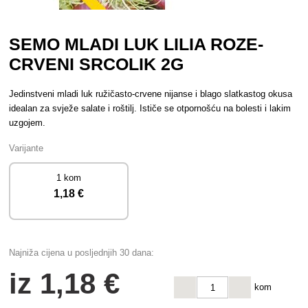
SEMO MLADI LUK LILIA ROZE-
CRVENI SRCOLIK 2G
Jedinstveni mladi luk ružičasto-crvene nijanse i blago slatkastog okusa
idealan za svježe salate i roštilj. Ističe se otpornošću na bolesti i lakim
uzgojem.
Varijante
1 kom
1
,18 €
Najniža cijena u posljednjih 30 dana:
iz
1
,18 €
kom