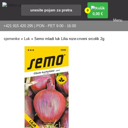
0
0
,00 €
Menu
+421 915 420 295 | PON - PET 9:00 - 16:00
sjemenke
»
Luk
»
Semo mladi luk Lilia roze-crveni srcolik 2g