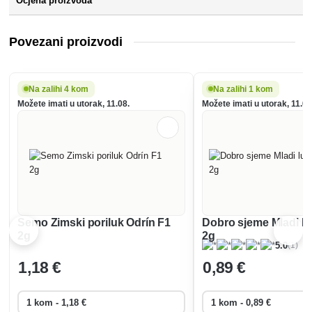
Ocjena proizvoda
Povezani proizvodi
Na zalihi 4 kom
Na zalihi 1 kom
Možete imati u utorak, 11.08.
Možete imati u utorak, 11.08
Semo Zimski poriluk Odrín F1
Dobro sjeme Mladi luk
2g
2g
(1)
5.0
1
,18 €
0
,89 €