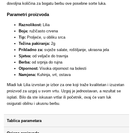
dovoljna količina za bogatu berbu ove posebne sorte luka.
Parametri proizvoda
Raznolikost:
Lilia
Boja:
ružičasto crvena
Tip:
Proljeće, u obliku srca
Težina pakiranja:
2g
Prikladno za:
svježe salate, roštiljanje, ukrasna jela
Sjetva:
od veljače do travnja
Berba:
od srpnja do rujna
Otpornost:
Visoka otpornost na bolesti
Namjena:
Kuhinja, vrt, ostava
Mladi luk Lilia izvrstan je izbor za one koji traže kvalitetan i izuzetan
proizvod za uzgoj u svom vrtu. Uzgoj je jednostavan, a rezultat se
isplati. Bilo da ste iskusan vrtlar ili početnik, ovaj će vam luk
osigurati obilnu i ukusnu berbu.
Tablica parametara