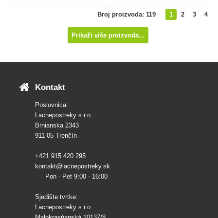
Jednostavan uzgoj u vrtu iu
podržava zdravlje. Lako se
Broj proizvoda: 119
1
2
3
4
saksiji.
uzgaja u gredici ili posudi.
Prikaži više proizvoda...
Kontakt
Poslovnica:
Lacnepostreky s.r.o.
Brnianska 2343
911 05 Trenčín
+421 915 420 295
kontakt@lacnepostreky.sk
Pon - Pet 9:00 - 16:00
Sjedište tvrtke:
Lacnepostreky s.r.o.
Malokrasňanská 10137/8