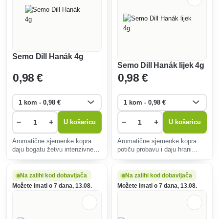
Semo Dill Hanák 4g
Semo Dill Hanák lijek 4g
0
,98 €
0
,98 €
−
+
−
+
U košaricu
U košaricu
Aromatične sjemenke kopra
Aromatične sjemenke kopra
daju bogatu žetvu intenzivne
potiču probavu i daju hrani
arome, idealne za kulinarsku
svjež okus. Idealan za uzgoj u
upotrebu i dekoraciju.
vrtu ili na balkonu, jednostavan
Jednostavan uzgoj u vrtu ili na
za njegu.
Na zalihi kod dobavljača
Na zalihi kod dobavljača
balkonu.
Možete imati o 7 dana, 13.08.
Možete imati o 7 dana, 13.08.