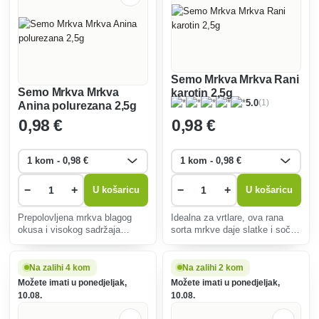
Semo Mrkva Mrkva Rani
Semo Mrkva Mrkva
karotin 2,5g
(1)
5.0
Anina polurezana 2,5g
0
,98 €
0
,98 €
−
+
−
+
U košaricu
U košaricu
Prepolovljena mrkva blagog
Idealna za vrtlare, ova rana
okusa i visokog sadržaja
sorta mrkve daje slatke i sočne
vitamina. Idealan za svježu
plodove bogate vitaminom A i
potrošnju, u salatama, kuhanju
beta-karotenom, pogodne za
i pečenju. Otporan na
jelo, kuhanje i sok.
Na zalihi 4 kom
Na zalihi 2 kom
uobičajene bolesti.
Možete imati u ponedjeljak,
Možete imati u ponedjeljak,
10.08.
10.08.