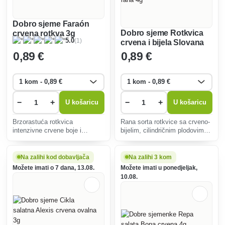
Dobro sjeme Faraón
Dobro sjeme Rotkvica
crvena rotkva 3g
(1)
5.0
crvena i bijela Slovana
brza rana 4g
0
,89 €
0
,89 €
−
+
−
+
U košaricu
U košaricu
Brzorastuća rotkvica
Rana sorta rotkvice sa crveno-
intenzivne crvene boje i
bijelim, cilindričnim plodovima,
hrskave teksture idealna za
idealna za salate. Brzo klijanje,
proljetnu i jesensku sadnju.
otpornost na bolesti i kratka
Otporan na bolesti, pogodan za
vegetacijska sezona
Na zalihi kod dobavljača
Na zalihi 3 kom
salate i kao zdrav međuobrok.
osiguravaju uspješnu žetvu.
Možete imati o 7 dana, 13.08.
Možete imati u ponedjeljak,
10.08.