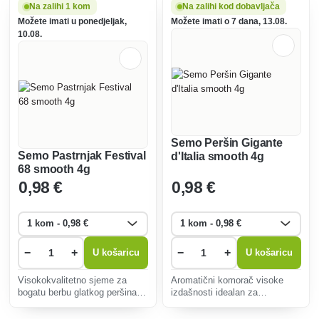
otporna na hladnoću, bogata
Jednostavan uzgoj pogodan i
Na zalihi 1 kom
Na zalihi kod dobavljača
vitaminima.
za početnike.
Možete imati u ponedjeljak,
Možete imati o 7 dana, 13.08.
10.08.
Semo Peršin Gigante
Semo Pastrnjak Festival
d'Italia smooth 4g
68 smooth 4g
0
,98 €
0
,98 €
−
+
−
+
U košaricu
U košaricu
Visokokvalitetno sjeme za
Aromatični komorač visoke
bogatu berbu glatkog peršina
izdašnosti idealan za
intenzivnog okusa. Idealno za
aromatiziranje jela. Bogata
juhe, umake, salate.
vitaminima i antioksidansima,