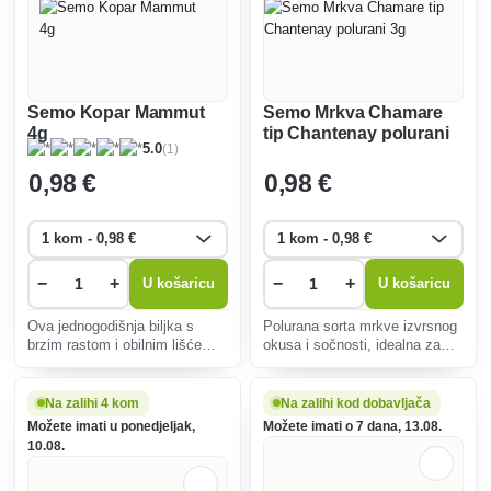
Semo Kopar Mammut
Semo Mrkva Chamare
4g
tip Chantenay polurani
(1)
5.0
3g
0
,98 €
0
,98 €
−
+
−
+
U košaricu
U košaricu
Ova jednogodišnja biljka s
Polurana sorta mrkve izvrsnog
brzim rastom i obilnim lišćem
okusa i sočnosti, idealna za
dat će poseban okus jelima.
izravnu konzumaciju i
Idealan za uzgoj u vrtu ili u
dugotrajno skladištenje.
posudama.
Pogodan za različita tla,
Na zalihi 4 kom
Na zalihi kod dobavljača
otporan na bolesti.
Možete imati u ponedjeljak,
Možete imati o 7 dana, 13.08.
10.08.