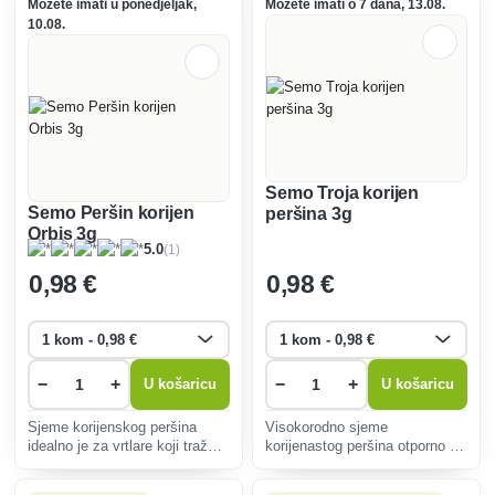
Možete imati u ponedjeljak,
Možete imati o 7 dana, 13.08.
bolesti, lak za uzgoj.
10.08.
Semo Troja korijen
Semo Peršin korijen
peršina 3g
Orbis 3g
(1)
5.0
0
,98 €
0
,98 €
−
+
−
+
U košaricu
U košaricu
Sjeme korijenskog peršina
Visokorodno sjeme
idealno je za vrtlare koji traže
korijenastog peršina otporno na
čvrsto i ukusno korijenje.
vanjske utjecaje. Idealan za
Pogodna za različita tla,
kuhanje i svježe salate.