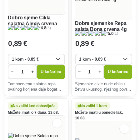
Dobro sjeme Cikla
Dobre sjemenke Repa
salatna Alexis crvena
(6)
4.8
salata Bona crvena 4g
ovalna 3g
(1)
5.0
0
,89 €
0
,89 €
−
+
−
+
U košaricu
U košaricu
Tamnocrvena salatna repa
Sjemenke cikle nude obilnu
ovalnog korijena daje bogat
žetvu ukusnog, nježnog povrća
urod. Idealan za salate i zdrave
punog antioksidansa. Idealan
napitke, otporan na bolesti,
za salate i zdrave grickalice,
pogodan za organski uzgoj.
jednostavan za uzgoj čak i
Na zalihi kod dobavljača
Na zalihi 1 kom
početnicima.
Možete imati o 7 dana, 13.08.
Možete imati u ponedjeljak,
10.08.