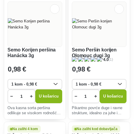
Semo Korijen peršina
Semo Peršin korijen
Hanácka 3g
Olomouc dugi 3g
(1)
4.0
0
,98 €
0
,98 €
−
+
−
+
U košaricu
U košaricu
Ova kasna sorta peršina
Pikantno povrće duge i ravne
odlikuje se visokom rodnošću,
strukture, idealno za juhe i
nježnom aromom i slatkastim
umake. Jednostavan za uzgoj,
okusom, idealna za
otporan na bolesti, bogat
skladištenje i univerzalnu
vitaminima i mineralima.
Na zalihi 4 kom
Na zalihi kod dobavljača
upotrebu u kuhinji. Otporan na