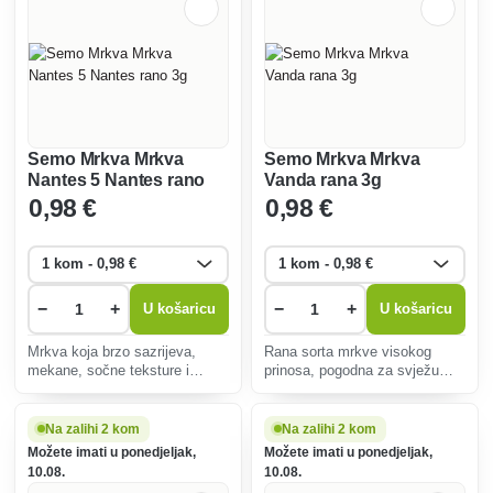
Semo Mrkva Mrkva
Semo Mrkva Mrkva
Nantes 5 Nantes rano
Vanda rana 3g
3g
0
,98 €
0
,98 €
−
+
−
+
U košaricu
U košaricu
Mrkva koja brzo sazrijeva,
Rana sorta mrkve visokog
mekane, sočne teksture i
prinosa, pogodna za svježu
intenzivne narančaste boje.
potrošnju i kulinarske
Idealan za salate, juhe ili kao
specijalitete, otporna na
zdrav međuobrok. Izdržljiv i
bolesti, idealna za različite
Na zalihi 2 kom
Na zalihi 2 kom
jednostavan za skladištenje.
vrste tla od proljeća.
Možete imati u ponedjeljak,
Možete imati u ponedjeljak,
10.08.
10.08.