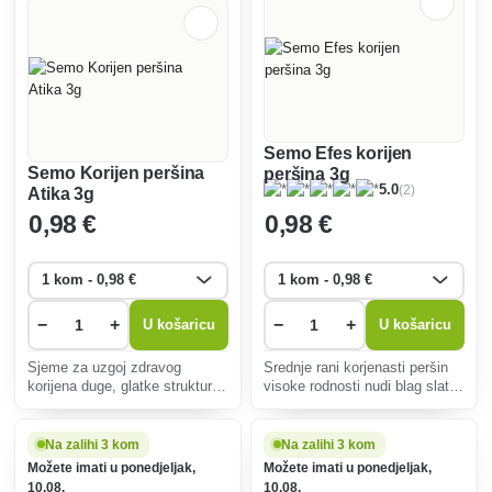
Semo Efes korijen
Semo Korijen peršina
peršina 3g
(2)
5.0
Atika 3g
0
,98 €
0
,98 €
−
+
−
+
U košaricu
U košaricu
Sjeme za uzgoj zdravog
Srednje rani korjenasti peršin
korijena duge, glatke strukture,
visoke rodnosti nudi blag slatki
bogato vitaminima. Otporan na
okus. Idealan za juhe i umake,
bolesti, idealan za vrtlare koji
jednostavan za uzgoj, otporan
žele laganu i obilnu berbu.
na bolesti, s korijenom do 20
Na zalihi 3 kom
Na zalihi 3 kom
cm.
Možete imati u ponedjeljak,
Možete imati u ponedjeljak,
10.08.
10.08.