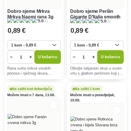
Dobro sjeme Mrkva
Dobro sjeme Peršin
Mrkva Naomi rana 3g
Gigante D'Italia smooth
(1)
(1)
5.0
5.0
4g
0
,89 €
0
,89 €
−
+
−
+
U košaricu
U košaricu
Rana sorta mrkve visokih
Otkrijte talijanski okus u svom
prinosa i nježnog okusa,
vrtu s glatkim peršinom koji je
idealna za svježu potrošnju i
bogat vitaminima, jednostavan
kulinarsku upotrebu. Izuzetno
za uzgoj i idealan za
otporan na bolesti, pogodan za
začinjavanje raznih jela.
Na zalihi kod dobavljača
Na zalihi 1 kom
različite vrste tla.
Možete imati o 7 dana, 13.08.
Možete imati u ponedjeljak,
10.08.