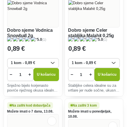
Dobro sjeme Vodnica
Dobro sjeme Celer
Snowball 2g
stabljika Malahit 0,25g
(1)
(1)
5.0
5.0
0
,89 €
0
,89 €
−
+
−
+
U košaricu
U košaricu
Snježno bijelo korjenasto
Stabljike celera idealne su za
povrće nježnog okusa idealno
vrtlare jer nude sočne, ukusne
za salate i juhe. Jednostavan
stabljike bogate vitaminima.
za uzgoj, brzog rasta, bogat
Lako se uzgaja, zahtijeva
vitaminima i mineralima,
sunčano mjesto i vlažno tlo, s
Na zalihi kod dobavljača
Na zalihi 3 kom
otporan na hladnoću.
berbom od srpnja.
Možete imati o 7 dana, 13.08.
Možete imati u ponedjeljak,
10.08.