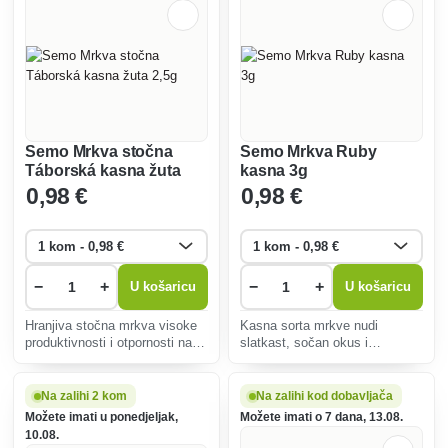
Semo Mrkva stočna
Semo Mrkva Ruby
Táborská kasna žuta
kasna 3g
2,5g
0
,98 €
0
,98 €
−
+
−
+
U košaricu
U košaricu
Hranjiva stočna mrkva visoke
Kasna sorta mrkve nudi
produktivnosti i otpornosti na
slatkast, sočan okus i
bolesti. Idealno za stoku,
intenzivnu narančastu boju.
kompostiranje i poboljšanje
Savršeno je pogodan za sirovu
kvalitete tla u različitim
konzumaciju, kuhanje, pečenje
Na zalihi 2 kom
Na zalihi kod dobavljača
uvjetima.
i dugotrajno skladištenje čak iu
Možete imati u ponedjeljak,
Možete imati o 7 dana, 13.08.
nepovoljnim uvjetima.
10.08.