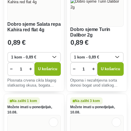
Dobro sjeme Salata repa
Dobro sjeme Turin
Kahira red flat 4g
Dalibor 2g
0
,89 €
0
,89 €
−
+
−
+
U košaricu
U košaricu
Plosnata crvena cikla blagog
Otporna i nezahtjevna sorta
slatkastog okusa, bogata
donosi bogat urod slatkog
vitaminima. Jednostavan za
korijenja, idealnog za razne
uzgoj, idealan za salate,
recepte. Brzo klijanje i snažan
konzerve i kao prilog. Visoka
rast osiguravaju uspješan
Na zalihi 1 kom
Na zalihi 3 kom
otpornost na bolesti.
uzgoj u proljeće i jesen.
Možete imati u ponedjeljak,
Možete imati u ponedjeljak,
10.08.
10.08.