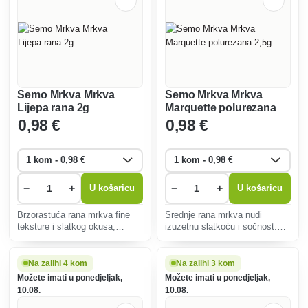
Semo Mrkva Mrkva
Semo Mrkva Mrkva
Lijepa rana 2g
Marquette polurezana
2,5g
0
,98 €
0
,98 €
−
+
−
+
U košaricu
U košaricu
Brzorastuća rana mrkva fine
Srednje rana mrkva nudi
teksture i slatkog okusa,
izuzetnu slatkoću i sočnost.
idealna za jelo sirova. Otporan
Idealan za konzumaciju, salate
na bolesti, već nakon 90-100
ili juhe, otporan na bolesti,
dana daje visok prinos.
jednostavan za uzgoj čak i
Na zalihi 4 kom
Na zalihi 3 kom
početnicima.
Možete imati u ponedjeljak,
Možete imati u ponedjeljak,
10.08.
10.08.