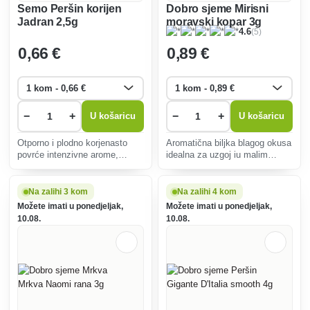
Semo Peršin korijen
Dobro sjeme Mirisni
Jadran 2,5g
moravski kopar 3g
(5)
4.6
0
,66 €
0
,89 €
−
+
−
+
U košaricu
U košaricu
Otporno i plodno korjenasto
Aromatična biljka blagog okusa
povrće intenzivne arome,
idealna za uzgoj iu malim
idealno za kuhanje. Pogodan
prostorima. Obogatit će vaša
za različita tla i klime, s
jela poput salata, juha ili jela od
visokim prinosima i
ribe. Pogodno za svakog
Na zalihi 3 kom
Na zalihi 4 kom
jednostavnom njegom.
vrtlara.
Možete imati u ponedjeljak,
Možete imati u ponedjeljak,
10.08.
10.08.