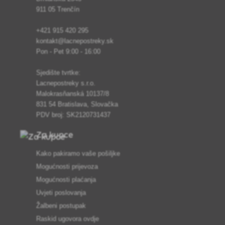
911 05 Trenčín
+421 915 420 295
kontakt@lacnepostreky.sk
Pon - Pet 9:00 - 16:00
Sjedište tvrtke:
Lacnepostreky s.r.o.
Malokrasňanská 10137/8
831 54 Bratislava, Slovačka
PDV broj: SK2120731437
Za kupce
Kako pakiramo vaše pošiljke
Mogućnosti prijevoza
Mogućnosti plaćanja
Uvjeti poslovanja
Žalbeni postupak
Raskid ugovora ovdje