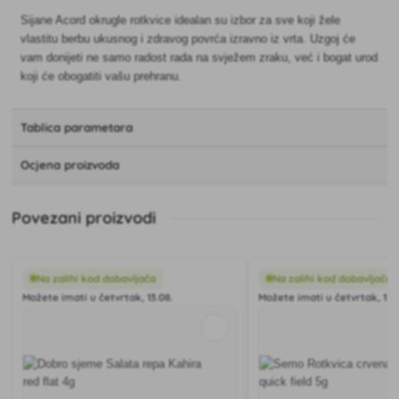
Sijane Acord okrugle rotkvice idealan su izbor za sve koji žele
vlastitu berbu ukusnog i zdravog povrća izravno iz vrta. Uzgoj će
vam donijeti ne samo radost rada na svježem zraku, već i bogat urod
koji će obogatiti vašu prehranu.
Tablica parametara
Ocjena proizvoda
Povezani proizvodi
Na zalihi kod dobavljača
Na zalihi kod dobavljača
Možete imati u četvrtak, 13.08.
Možete imati u četvrtak, 13.