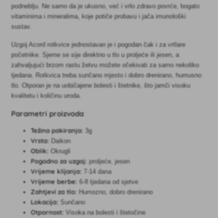
podneblju. Ne samo da je ukusno, već i vrlo zdravo povrće, bogato
vitaminima i mineralima, koje potiče probavu i jača imunološki
sustav.
Uzgoj Acord rotkvice jednostavan je i pogodan čak i za vrtlare
početnike. Sjeme se sije direktno u tlo u proljeće ili jesen, a
zahvaljujući brzom rastu žetvu možete očekivati za samo nekoliko
tjedana. Rotkvica treba sunčano mjesto i dobro drenirano, humusno
tlo. Otporan je na uobičajene bolesti i štetnike, što jamči visoku
kvalitetu i količinu uroda.
Parametri proizvoda
Težina pakiranja:
3g
Vrsta:
Daikon
Oblik:
Okrugli
Pogodno za uzgoj:
proljeće, jesen
Vrijeme klijanja:
7-14 dana
Vrijeme berbe:
6-8 tjedana od sjetve
Zahtjevi za tlo:
Humozno, dobro drenirano
Lokacija:
Sunčano
Otpornost:
Visoka na bolesti i štetočine