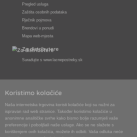
Pregled usluga
Zaštita osobnih podataka
Rječnik pojmova
Brendovi u ponudi
Mapa web-mjesta
Za distributere
Surađujte s
www.lacnepostreky.sk
Koristimo kolačiće
Uvijek ćemo vas profesionalno savjetovati
Naša internetska trgovina koristi kolačiće koji su nužni za
Reklamacije obrađujemo u roku od 24 sata
ispravan rad web stranice. Također koristimo kolačiće u
anonimne analitičke svrhe kako bismo bolje razumjeli vaše
85% robe na zalihi
preferencije i poboljšali naše usluge. Ako se ne slažete s
korištenjem ovih kolačića, možete ih odbiti. Vaša odluka neće
Dostava u roku od 24 sata od ponedjeljka do petka