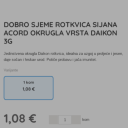
DOBRO SJEME ROTKVICA SIJANA
ACORD OKRUGLA VRSTA DAIKON
3G
Jedinstvena okrugla Daikon rotkvica, idealna za uzgoj u proljeće i jesen,
daje sočan i hrskav urod. Potiče probavu i jača imunitet.
Varijante
1 kom
1
,08 €
1
,08 €
kom