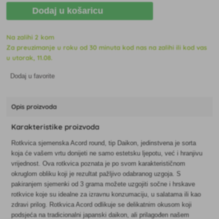
Dodaj u košaricu
Na zalihi 2 kom
Za preuzimanje u roku od 30 minuta kod nas na zalihi ili kod vas
u utorak, 11.08.
Dodaj u favorite
Opis proizvoda
Karakteristike proizvoda
Rotkvica sjemenska Acord round, tip Daikon, jedinstvena je sorta
koja će vašem vrtu donijeti ne samo estetsku ljepotu, već i hranjivu
vrijednost. Ova rotkvica poznata je po svom karakterističnom
okruglom obliku koji je rezultat pažljivo odabranog uzgoja. S
pakiranjem sjemenki od 3 grama možete uzgojiti sočne i hrskave
rotkvice koje su idealne za izravnu konzumaciju, u salatama ili kao
zdravi prilog. Rotkvica Acord odlikuje se delikatnim okusom koji
podsjeća na tradicionalni japanski daikon, ali prilagođen našem