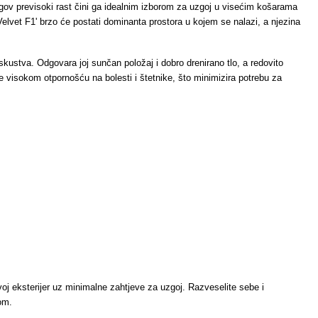
egov previsoki rast čini ga idealnim izborom za uzgoj u visećim košarama
Velvet F1' brzo će postati dominanta prostora u kojem se nalazi, a njezina
iskustva. Odgovara joj sunčan položaj i dobro drenirano tlo, a redovito
kuje visokom otpornošću na bolesti i štetnike, što minimizira potrebu za
 svoj eksterijer uz minimalne zahtjeve za uzgoj. Razveselite sebe i
tom.