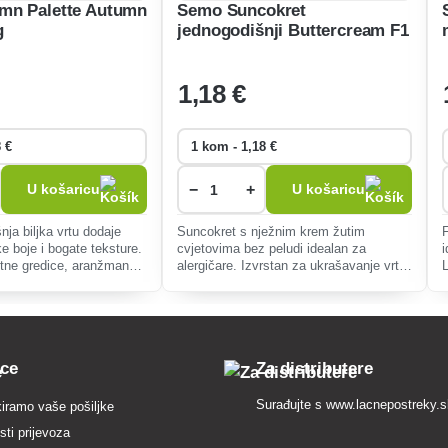
mn Palette Autumn
Semo Suncokret
g
jednogodišnji Buttercream F1
8s
1
,18 €
−
+
U košaricu
U košaricu
ja biljka vrtu dodaje
Suncokret s nježnim krem žutim
ke boje i bogate teksture.
cvjetovima bez peludi idealan za
i
etne gredice, aranžmane
alergičare. Izvrstan za ukrašavanje vrta
racije. Lako se uzgaja,
i rezanje u vaze. Lako se uzgaja, visine
l
opusno tlo.
100 cm.
pce
Za distributere
Surađujte s
www.lacnepostreky.
iramo vaše pošiljke
ti prijevoza