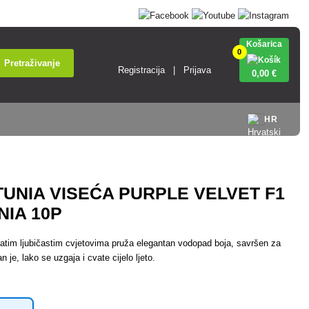
Košarica
0
Pretraživanje
Registracija
Prijava
0
,00 €
HR
UNIA VISEĆA PURPLE VELVET F1
NIA 10P
gatim ljubičastim cvjetovima pruža elegantan vodopad boja, savršen za
 je, lako se uzgaja i cvate cijelo ljeto.