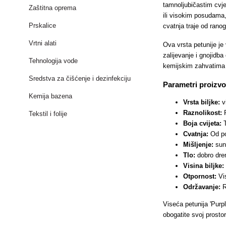
tamnoljubičastim cvje
Zaštitna oprema
ili visokim posudama,
Prskalice
cvatnja traje od rano
Vrtni alati
Ova vrsta petunije je 
zalijevanje i gnojidba
Tehnologija vode
kemijskim zahvatima 
Sredstva za čišćenje i dezinfekciju
Parametri proizv
Kemija bazena
Vrsta biljke:
vi
Raznolikost:
P
Tekstil i folije
Boja cvijeta:
T
Cvatnja:
Od po
Mišljenje:
sun
Tlo:
dobro dren
Visina biljke:
Otpornost:
Vis
Održavanje:
R
Viseća petunija 'Purpl
obogatite svoj prosto