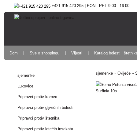
+421 915 420 295 | PON - PET 9:00 - 16:00
Dom
Sve o shoppingu
Vijesti
Katalog bolesti i štetnik
sjemenke
»
Cvijeće
»
sjemenke
Lukovice
Pripravci protiv korova
Pripravci protiv gljivičnih bolesti
Pripravci protiv štetnika
Pripravci protiv letećih insekata