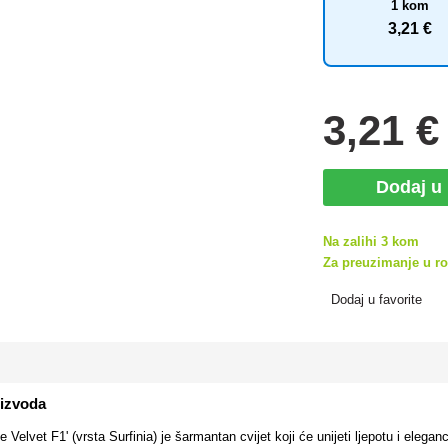
1 kom
3
,21 €
3
,21 €
Dodaj u
Na zalihi 3 kom
Za preuzimanje u rok
Dodaj u favorite
oizvoda
e Velvet F1' (vrsta Surfinia) je šarmantan cvijet koji će unijeti ljepotu i eleg