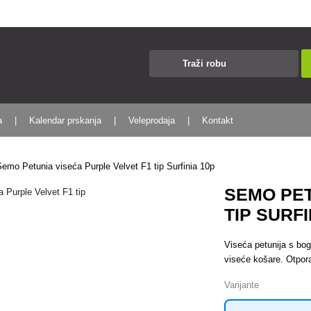
a
Kalendar prskanja
Veleprodaja
Kontakt
Semo Petunia viseća Purple Velvet F1 tip Surfinia 10p
SEMO PET
TIP SURFI
Viseća petunija s bo
viseće košare. Otporan
Varijante