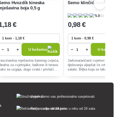
Semo Hvozdík kineska
Semo klinčić medicinski
mješavina boja 0,5 g
(1)
5.0
1
,18 €
0
,98 €
−
+
−
+
U košaricu
U košaricu
Fascinantna mješavina šarenog cvijeća,
Jarkonarančasti cvjetovi protuu
dealna za cvjetnjake, balkone ili terase.
djelovanja uljepšat će vrt i obogat
Lako se uzgaja, dugo cvate i privlači
salate. Biljka koja se lako uzgaja
eptire, poboljšavajući bioraznolikost.
podržava biološku raznolikost i 
rast drugih biljaka.
Uvijek ćemo vas profesionalno savjetovati
sk
Reklamacije obrađujemo u roku od 24 sata