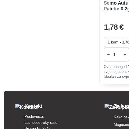
Semo Autu
Palette 0,2
1
,78 €
−
+
Ova jednogodišn
svijetle jesens
Idealan za cvj
ili sušene deko
voli sunce i pr
Kontakt
Za ku
Poslovnica:
Kako pak
Lacnepostreky s.r.o.
Mogućnos
Brnianska 2343