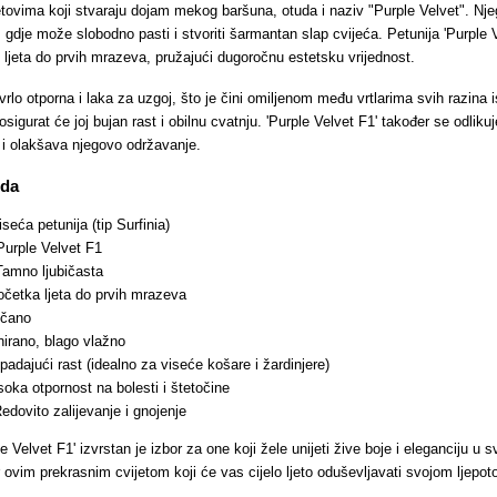
tovima koji stvaraju dojam mekog baršuna, otuda i naziv "Purple Velvet". Nj
 gdje može slobodno pasti i stvoriti šarmantan slap cvijeća. Petunija 'Purple 
g ljeta do prvih mrazeva, pružajući dugoročnu estetsku vrijednost.
vrlo otporna i laka za uzgoj, što je čini omiljenom među vrtlarima svih razina 
 osigurat će joj bujan rast i obilnu cvatnju. 'Purple Velvet F1' također se odli
i olakšava njegovo održavanje.
oda
seća petunija (tip Surfinia)
urple Velvet F1
amno ljubičasta
četka ljeta do prvih mrazeva
čano
irano, blago vlažno
padajući rast (idealno za viseće košare i žardinjere)
oka otpornost na bolesti i štetočine
edovito zalijevanje i gnojenje
e Velvet F1' izvrstan je izbor za one koji žele unijeti žive boje i eleganciju u
r ovim prekrasnim cvijetom koji će vas cijelo ljeto oduševljavati svojom ljepo