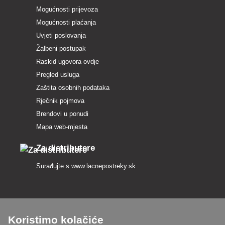
Mogućnosti prijevoza
Mogućnosti plaćanja
Uvjeti poslovanja
Žalbeni postupak
Raskid ugovora ovdje
Pregled usluga
Zaštita osobnih podataka
Rječnik pojmova
Brendovi u ponudi
Mapa web-mjesta
Za distributere
Surađujte s
www.lacnepostreky.sk
Koristimo kolačiće
Uvijek ćemo vas profesionalno savjetovati