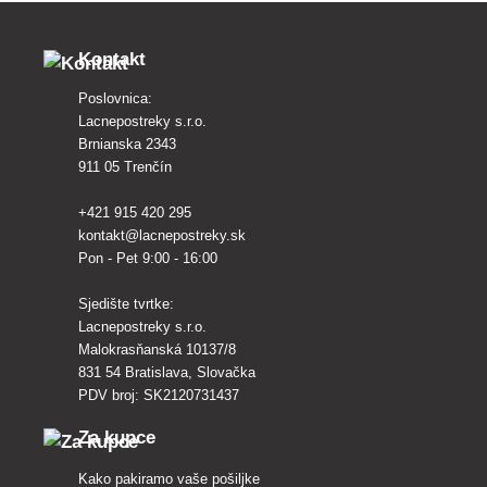
Kontakt
Poslovnica:
Lacnepostreky s.r.o.
Brnianska 2343
911 05 Trenčín
+421 915 420 295
kontakt@lacnepostreky.sk
Pon - Pet 9:00 - 16:00
Sjedište tvrtke:
Lacnepostreky s.r.o.
Malokrasňanská 10137/8
831 54 Bratislava, Slovačka
PDV broj: SK2120731437
Za kupce
Kako pakiramo vaše pošiljke