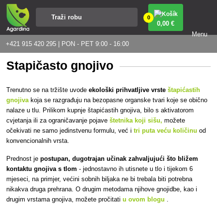
0
0
,00 €
Menu
+421 915 420 295 | PON - PET 9:00 - 16:00
Štapičasto gnojivo
Trenutno
se na tržište uvode
ekološki prihvatljive vrste
štapićastih
gnojiva
koja se razgrađuju na bezopasne organske tvari koje se obično
nalaze u tlu. Prilikom kupnje štapićastih gnojiva, bilo s aktivatorom
cvjetanja ili za ograničavanje pojave
štetnika koji sišu,
možete
očekivati ne samo jedinstvenu formulu, već i
tri puta veću količinu
od
konvencionalnih vrsta.
Prednost je
postupan, dugotrajan učinak zahvaljujući što
bližem
kontaktu gnojiva s tlom
- jednostavno ih utisnete u tlo i tijekom 6
mjeseci, na primjer, većini sobnih biljaka ne bi trebala biti potrebna
nikakva druga prehrana. O drugim metodama njihove gnojidbe, kao i
drugim vrstama gnojiva, možete pročitati
u ovom blogu
.