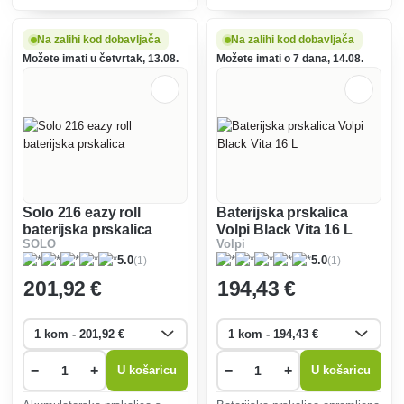
uvjete na gradilištima.
litara. Model SOLO 425 PRO
ima regulaciju tlaka, izdržljivu
cijev za prskanje od 50 cm.
Na zalihi kod dobavljača
Na zalihi kod dobavljača
Možete imati u četvrtak, 13.08.
Možete imati o 7 dana, 14.08.
Solo 216 eazy roll
Baterijska prskalica
baterijska prskalica
Volpi Black Vita 16 L
SOLO
Volpi
(1)
(1)
5.0
5.0
201
,92 €
194
,43 €
−
+
−
+
U košaricu
U košaricu