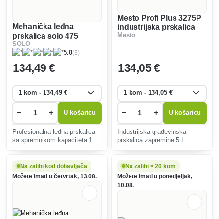
Mesto Profi Plus 3275P
Mehanička leđna
industrijska prskalica
prskalica solo 475
Mesto
SOLO
classic
(3)
5.0
134
,49 €
134
,05 €
−
+
−
+
U košaricu
U košaricu
Profesionalna leđna prskalica
Industrijska građevinska
sa spremnikom kapaciteta 15
prskalica zapremine 5 L
litara.
dizajnirana za zahtjevne uvjete
na gradilištima.
Na zalihi kod dobavljača
Na zalihi > 20 kom
Možete imati u četvrtak, 13.08.
Možete imati u ponedjeljak,
10.08.