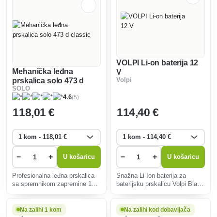
VOLPI Li-on baterija 12
Mehanička leđna
V
prskalica solo 473 d
Volpi
SOLO
classic
(5)
4.6
118
,01 €
114
,40 €
−
+
−
+
U košaricu
U košaricu
Profesionalna leđna prskalica
Snažna Li-Ion baterija za
sa spremnikom zapremine 10
baterijsku prskalicu Volpi Black
litara.
Elektro kapaciteta 6 Ah.
Na zalihi 1 kom
Na zalihi kod dobavljača