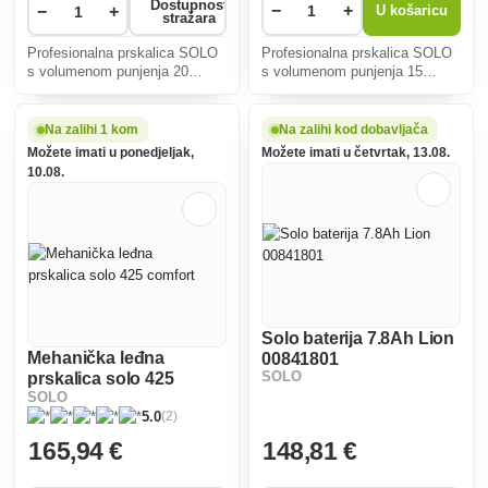
Dostupnost
−
+
−
+
U košaricu
stražara
Profesionalna prskalica SOLO
Profesionalna prskalica SOLO
s volumenom punjenja 20
s volumenom punjenja 15
litara.
litara.
Na zalihi 1 kom
Na zalihi kod dobavljača
Možete imati u ponedjeljak,
Možete imati u četvrtak, 13.08.
10.08.
Solo baterija 7.8Ah Lion
Mehanička leđna
00841801
prskalica solo 425
SOLO
SOLO
comfort
(2)
5.0
165
,94 €
148
,81 €