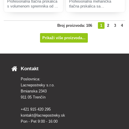
Profesionalna tlačna prskalica
Profesionalna mehanička
s volumenom spremnika od 5 L
tlačna prskalica sa
namijenjena za kisele tekućine
spremnikom zapremine 11
pH raspona 1-7 (FKM).
litara.
Prikladno za raspršivanje
Broj proizvoda: 106
1
2
3
4
otopina koje sadrže ulja ili
klorougljike.
Prikaži više proizvoda...
Kontakt
Poslovnica:
Lacnepostreky s.r.o.
Brnianska 2343
911 05 Trenčín
+421 915 420 295
kontakt@lacnepostreky.sk
Pon - Pet 9:00 - 16:00