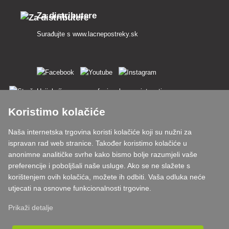
Za distributere
Surađujte s
www.lacnepostreky.sk
Uvijek ćemo vas profesionalno savjetovati
Koristimo kolačiće
Reklamacije obrađujemo u roku od 24 sata
Naša internetska trgovina koristi kolačiće koji su nužni za
85% robe na zalihi
ispravan rad web stranice. Također koristimo kolačiće u
anonimne analitičke svrhe kako bismo bolje razumjeli vaše
Dostava u roku od 24 sata od ponedjeljka do petka
preferencije i poboljšali naše usluge. Ako se ne slažete s
korištenjem ovih kolačića, možete ih odbiti. Vaša odluka neće
utjecati na osnovne funkcionalnosti trgovine.
Prikaži detalje