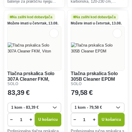
baterije za praktičnu njegu
karbonska, 120-230 cm,
biljaka.
izrađena od ultra laganih
karbonskih vlakana za
neumorni rad na visini, ukupna
Na zalihi kod dobavljača
Na zalihi kod dobavljača
težina samo 120 grama.
Možete imati u četvrtak, 13.08.
Možete imati u četvrtak, 13.08.
Tlačna prskalica Solo
Tlačna prskalica Solo
307A Cleaner FKM,
305B Cleaner EPDM
SOLO
SOLO
Viton
83
,39 €
79
,58 €
−
+
−
+
U košaricu
U košaricu
Profesionalna tlačna prskalica
Profesionalna ručna prskalica s