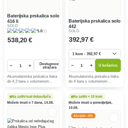
Baterijska prskalica solo
Baterijska prskalica solo
416 li
SOLO
442
(1)
5.0
SOLO
392
,97 €
538
,20 €
Dostupnost
−
+
−
+
U košaricu
stražara
Akumulatorska prskalica tlaka
Akumulatorska prskalica tlaka
do 4,3 bara s volumenom
do 4 bara s volumenom
punjenja 20 litara. Savršen je
punjenja 16 litara. Savršen je
za staklenike i zatvorene
za staklenike i zatvorene
prostore. Pružit će vam izvrsne
prostore.
Na zalihi kod dobavljača
Na zalihi > 10 kom
performanse zahvaljujući
Možete imati o 7 dana, 14.08.
Možete imati u ponedjeljak,
pumpi od 12 V.
10.08.
Akcijski −5%