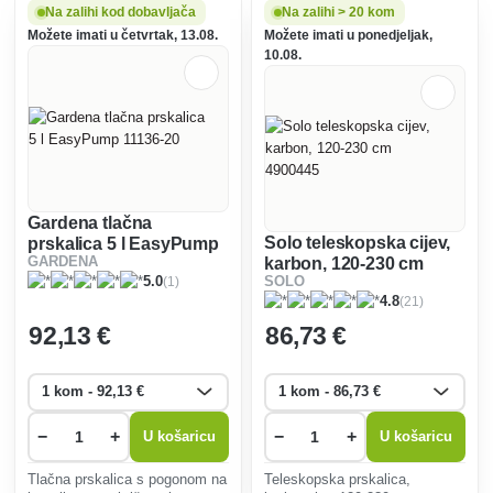
i zatvorene prostore.
GARDENA ima kapacitet od 12
Na zalihi kod dobavljača
Na zalihi > 20 kom
Omogućuje do 4 sata
litara i izuzetno je prikladna za
Možete imati u četvrtak, 13.08.
Možete imati u ponedjeljak,
neprekidnog rada.
praktično prs
10.08.
Gardena tlačna
Solo teleskopska cijev,
prskalica 5 l EasyPump
karbon, 120-230 cm
GARDENA
11136-20
(1)
5.0
SOLO
4900445
(21)
4.8
92
,13 €
86
,73 €
−
+
−
+
U košaricu
U košaricu
Tlačna prskalica s pogonom na
Teleskopska prskalica,