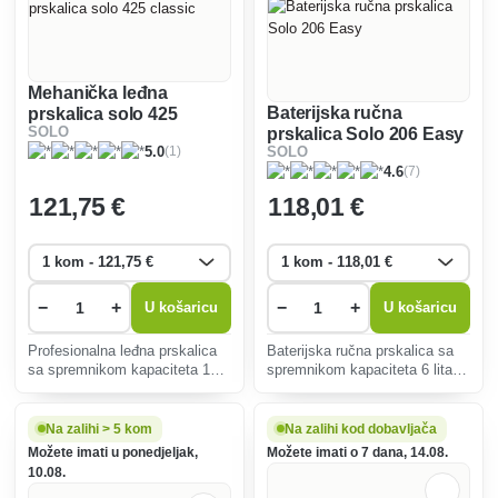
Mehanička leđna
Baterijska ručna
prskalica solo 425
prskalica Solo 206 Easy
SOLO
classic
(1)
SOLO
5.0
(7)
4.6
121
,75 €
118
,01 €
−
+
−
+
U košaricu
U košaricu
Profesionalna leđna prskalica
Baterijska ručna prskalica sa
sa spremnikom kapaciteta 15
spremnikom kapaciteta 6 litara
litara.
za udoban i lak rad u vrtovima i
staklenicima.
Na zalihi > 5 kom
Na zalihi kod dobavljača
Možete imati u ponedjeljak,
Možete imati o 7 dana, 14.08.
10.08.