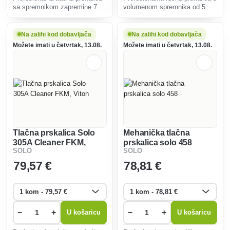
sa spremnikom zapremine 7 L
volumenom spremnika od 5
namijenjena za kisele tekućine
litara dizajnirana za korištenje
pH raspona kiselina 1-7 (FKM).
alkalnih (alkalnih) otopina 7-14
Prikladno za raspršivanje
(EPDM).
Na zalihi kod dobavljača
Na zalihi kod dobavljača
otopina koje sadrže ulja ili
Možete imati u četvrtak, 13.08.
Možete imati u četvrtak, 13.08.
klorougljike.
Tlačna prskalica Solo
Mehanička tlačna
305A Cleaner FKM,
prskalica solo 458
SOLO
SOLO
Viton
79
,57 €
78
,81 €
−
+
−
+
U košaricu
U košaricu