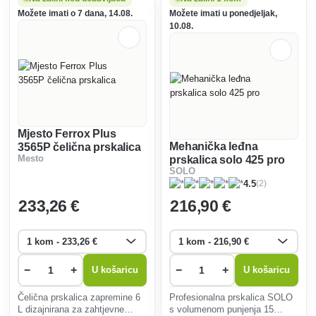
Možete imati o 7 dana, 14.08.
Možete imati u ponedjeljak,
10.08.
Mjesto Ferrox Plus
Mehanička leđna
3565P čelična prskalica
Mesto
prskalica solo 425 pro
SOLO
(2)
4.5
233
,26 €
216
,90 €
−
+
−
+
U košaricu
U košaricu
Čelična prskalica zapremine 6
Profesionalna prskalica SOLO
L dizajnirana za zahtjevne
s volumenom punjenja 15