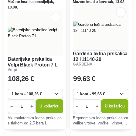
Možete imati u ponedjeljak,
Možete imati u četvrtak, 13.08.
10.08.
Gardena leđna prskalica
Baterijska prskalica
12 l 11140-20
Volpi Black Proton 7 L
GARDENA
Volpi
108
,26 €
99
,63 €
−
+
−
+
U košaricu
U košaricu
Akumulatorska leđna prskalica
Ergonomska leđna prskalica za
s tlakom od 2,5 bara i
velike vrtove, voćke i vinovu
zapreminom punjenja od 7
lozu. Visokokvalitetna tlačna
litara. Savršen je za staklenike
prskalica za leđa 12 l serije