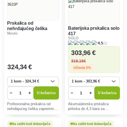
Prskalica od
Baterijska prskalica solo
nehrđajućeg čelika
417
Mesto
Mesto Inox Plus 3615P
SOLO
(2)
4.5
303
,96 €
319
,16€
324
,34 €
Ušteda 5%
−
+
−
+
U košaricu
U košaricu
Profesionalna prskalica od
Akumulatorska prskalica
nehrđajućeg čelika zapremine
pritiska do 4,3 bara sa
10 L za građevinsku industriju i
zapreminom punjenja od 18
dezinfekciju.
litara. Savršen je za staklenike
i zatvorene prostore. Pružit će
Na zalihi kod dobavljača
Na zalihi kod dobavljača