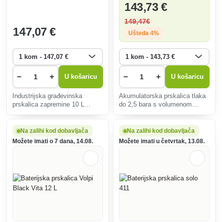
143
,73 €
149
,47€
147
,07 €
Ušteda 4%
−
+
−
+
U košaricu
U košaricu
Industrijska građevinska
Akumulatorska prskalica tlaka
prskalica zapremine 10 L
do 2,5 bara s volumenom
dizajnirana za zahtjevne uvjete
punjenja 16 litara. Savršen je
na gradilištima.
za staklenike i zatvorene
prostore. Omogućuje do 5 sati
Na zalihi kod dobavljača
Na zalihi kod dobavljača
neprekidnog rada.
Možete imati o 7 dana, 14.08.
Možete imati u četvrtak, 13.08.