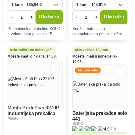
−
+
−
+
U košaricu
U košaricu
Profesionalna prskalica SOLO
Snažna baterija za
s volumenom punjenja 15
akumulatorsku prskalicu Solo
litara.
416 povećanog kapaciteta 7,8
Ah Li.
Na zalihi kod dobavljača
Na zalihi > 10 kom
Možete imati o 7 dana, 14.08.
Možete imati u ponedjeljak,
10.08.
Akcijski −4%
Mesto Profi Plus 3270P
Baterijska prskalica solo
industrijska prskalica
Mesto
441
SOLO
(19)
4.9