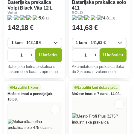
Baterijska prskalica
Baterijska prskalica solo
Volpi Black Vita 12 L
411
Volpi
SOLO
(11)
(13)
5.0
4.8
142
,18 €
141
,63 €
−
+
−
+
U košaricu
U košaricu
Baterijska leđna prskalica s
Akumulatorska prskalica tlaka
tlakom do 5 bara i zapreminom
do 2,5 bara s volumenom
punjenja od 12 litara. Savršen
punjenja 10 litara. Savršen je
je za staklenike i zatvorene
za staklenike i zatvorene
prostore. Omogućuje do 4 sata
prostore. Omogućuje do 3 sata
Na zalihi 1 kom
Na zalihi kod dobavljača
neprekidnog rada.
neprekidnog rada.
Možete imati u ponedjeljak,
Možete imati o 7 dana, 14.08.
10.08.