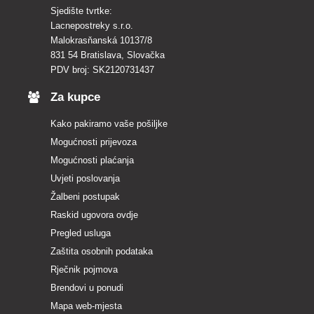
Sjedište tvrtke:
Lacnepostreky s.r.o.
Malokrasňanská 10137/8
831 54 Bratislava, Slovačka
PDV broj: SK2120731437
Za kupce
Kako pakiramo vaše pošiljke
Mogućnosti prijevoza
Mogućnosti plaćanja
Uvjeti poslovanja
Žalbeni postupak
Raskid ugovora ovdje
Pregled usluga
Zaštita osobnih podataka
Rječnik pojmova
Brendovi u ponudi
Mapa web-mjesta