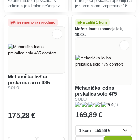
Akumulatorska prskalica s
Baterijska prskalica opremljena
kolicima je idealno rješenje za
je spremnikom zapremine 16 l i
udoban i lak rad za svakog
Li-Ion baterijom velikog
korisnika, posebno u vrtovima i
kapaciteta. To omogućuje
staklenicima, jer ne zahtijeva
dugotrajan, kontinuiran i ujedno
Privremeno rasprodano
Na zalihi 1 kom
ručno pritiskanje.
udoban rad i na većim
Možete imati u ponedjeljak,
površinama i parcelama.
10.08.
Mehanička leđna
prskalica solo 435
Mehanička leđna
SOLO
comfort
prskalica solo 475
SOLO
comfort
(1)
5.0
169
,89 €
175
,28 €