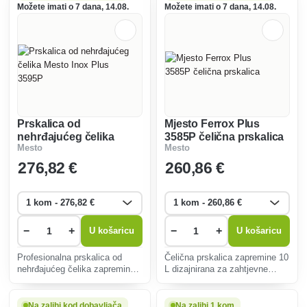
vam izvrsne performanse
Možete imati o 7 dana, 14.08.
Možete imati o 7 dana, 14.08.
zahvaljujući pumpi od 12 V.
Prskalica od
Mjesto Ferrox Plus
nehrđajućeg čelika
3585P čelična prskalica
Mesto
Mesto
Mesto Inox Plus 3595P
276
,82 €
260
,86 €
−
+
−
+
U košaricu
U košaricu
Profesionalna prskalica od
Čelična prskalica zapremine 10
nehrđajućeg čelika zapremine
L dizajnirana za zahtjevne
6 L za građevinsku industriju i
uvjete na gradilištima.
dezinfekciju.
Na zalihi kod dobavljača
Na zalihi 1 kom