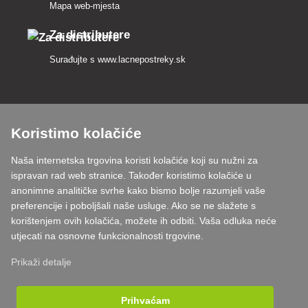
Mapa web-mjesta
Za distributere
Surađujte s
www.lacnepostreky.sk
Koristimo kolačiće
Uvijek ćemo vas profesionalno savjetovati
Naša internetska trgovina koristi kolačiće koji su nužni za
Reklamacije obrađujemo u roku od 24 sata
ispravan rad web stranice. Također koristimo kolačiće u
anonimne analitičke svrhe kako bismo bolje razumjeli vaše
85% robe na zalihi
preferencije i poboljšali naše usluge. Ako se ne slažete s
korištenjem ovih kolačića, možete ih odbiti. Vaša odluka neće
Dostava u roku od 24 sata od ponedjeljka do petka
utjecati na osnovne funkcionalnosti trgovine.
Prikaži detalje
Prihvaćam