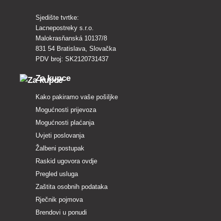
Sjedište tvrtke:
Lacnepostreky s.r.o.
Malokrasňanská 10137/8
831 54 Bratislava, Slovačka
PDV broj: SK2120731437
Za kupce
Kako pakiramo vaše pošiljke
Mogućnosti prijevoza
Mogućnosti plaćanja
Uvjeti poslovanja
Žalbeni postupak
Raskid ugovora ovdje
Pregled usluga
Zaštita osobnih podataka
Rječnik pojmova
Brendovi u ponudi