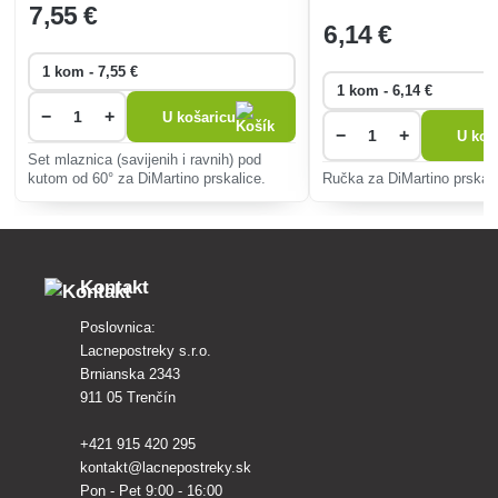
7
,55 €
6
,14 €
−
+
U košaricu
−
+
U koš
Set mlaznica (savijenih i ravnih) pod
kutom od 60° za DiMartino prskalice.
Ručka za DiMartino prskali
Kontakt
Poslovnica:
Lacnepostreky s.r.o.
Brnianska 2343
911 05 Trenčín
+421 915 420 295
kontakt@lacnepostreky.sk
Pon - Pet 9:00 - 16:00