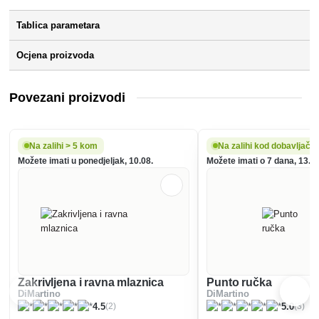
Tablica parametara
Ocjena proizvoda
Povezani proizvodi
Na zalihi > 5 kom
Na zalihi kod dobavljača
Možete imati u ponedjeljak, 10.08.
Možete imati o 7 dana, 13.08
Zakrivljena i ravna mlaznica
Punto ručka
DiMartino
DiMartino
(2)
(3)
4.5
5.0