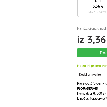
5 ml
3
,36 €
(JC
672
,00 €/l
Najniža cijena u posl
iz
3
,36
Dod
Na zalihi prema vari
Dodaj u favorite
Proizvođač/uvoznik 
FLORASERVIS
Horny dvor 6, 900 2
E-pošta: floraservis@