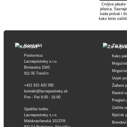
Crvljive jabuke u
pilarica. Saznajt
kada prskati i š
kako biste zaštit
s
Kontakt
Za ku
Poslovnica:
Kako pak
Lacnepostreky s.r.o.
Mogućnos
Brnianska 2343
Mogućnos
911 05 Trenčín
Uvjeti po
+421 915 420 295
Žalbeni 
kontakt@lacnepostreky.sk
Raskid u
Pon - Pet 9:00 - 16:00
Pregled 
Zaštita 
Sjedište tvrtke:
Lacnepostreky s.r.o.
Rječnik 
Malokrasňanská 10137/8
Brendovi
831 54 Bratislava, Slovačka