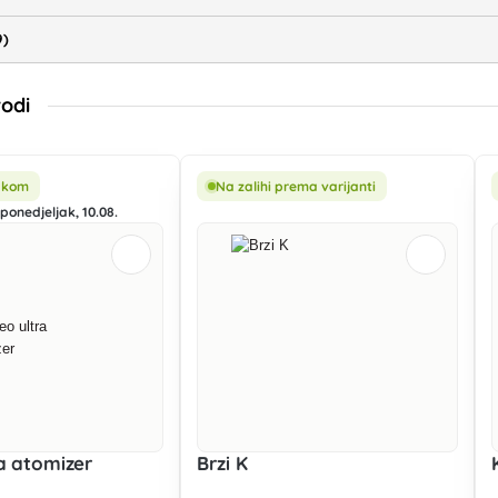
9)
vodi
5 kom
Na zalihi prema varijanti
ponedjeljak, 10.08.
a atomizer
Brzi K