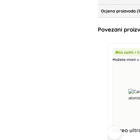
Ocjena proizvoda (
Povezani proiz
Na zalihi > 
Možete imati u 
Careo ultr