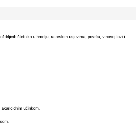
ždrljivih štetnika u hmelju, ratarskim usjevima, povrću, vinovoj lozi i
s akaricidnim učinkom.
išom.