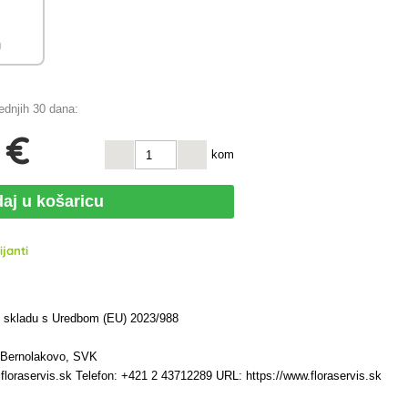
)
jednjih 30 dana:
 €
kom
aj u košaricu
janti
u skladu s Uredbom (EU) 2023/988
7 Bernolakovo, SVK
floraservis.sk Telefon: +421 2 43712289 URL: https://www.floraservis.sk