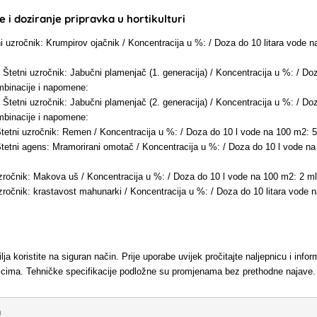
 i doziranje pripravka u hortikulturi
ni uzročnik: Krumpirov ojačnik / Koncentracija u %: / Doza do 10 litara vode
/ Štetni uzročnik: Jabučni plamenjač (1. generacija) / Koncentracija u %: / D
binacije i napomene:
/ Štetni uzročnik: Jabučni plamenjač (2. generacija) / Koncentracija u %: / D
binacije i napomene:
Štetni uzročnik: Remen / Koncentracija u %: / Doza do 10 l vode na 100 m2:
Štetni agens: Mramorirani omotač / Koncentracija u %: / Doza do 10 l vode n
uzročnik: Makova uš / Koncentracija u %: / Doza do 10 l vode na 100 m2: 2 
uzročnik: krastavost mahunarki / Koncentracija u %: / Doza do 10 litara vode
lja koristite na siguran način. Prije uporabe uvijek pročitajte naljepnicu i info
nicima. Tehničke specifikacije podložne su promjenama bez prethodne najave.
a