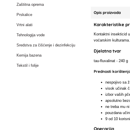
Zaštitna oprema
Opis proizvoda
Prskalice
Karakteristike p
Vrtni alati
Kontaktni insekticid u
Tehnologija vode
voćarskim kulturama
Sredstva za čišćenje i dezinfekciju
Djelatna tvar
Kemija bazena
tau-fluvalinat - 240 g
Tekstil i folije
Prednosti korištenj
nespojivo sa 
visok učinak č
izbor vaših pč
apsolutno bezo
ne treba mu ni
pouzdana učink
9 od 10 koris
Operacija