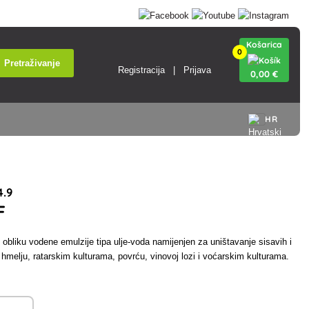
Košarica
0
Pretraživanje
Registracija
Prijava
0
,00 €
HR
.9
F
u obliku vodene emulzije tipa ulje-voda namijenjen za uništavanje sisavih i
u hmelju, ratarskim kulturama, povrću, vinovoj lozi i voćarskim kulturama.