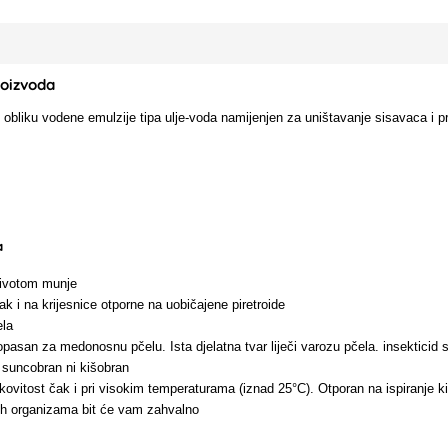
roizvoda
 obliku vodene emulzije tipa ulje-voda namijenjen za uništavanje sisavaca i pro
.
a
životom munje
ak i na krijesnice otporne na uobičajene piretroide
ela
pasan za medonosnu pčelu. Ista djelatna tvar liječi varozu pčela. insekticid 
 suncobran ni kišobran
ovitost čak i pri visokim temperaturama (iznad 25°C). Otporan na ispiranje k
nih organizama bit će vam zahvalno