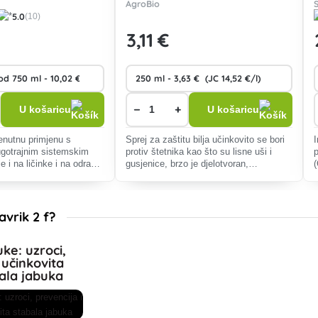
AgroBio
5.0
(10)
3
,11 €
−
+
U košaricu
U košaricu
renutnu primjenu s
Sprej za zaštitu bilja učinkovito se bori
ugotrajnim sistemskim
protiv štetnika kao što su lisne uši i
e i na ličinke i na odrasle
gusjenice, brzo je djelotvoran,
h i proždrljivih štetnika.
jednostavan za primjenu i čuva okoliš.
orbira lišće biljke i
p
avrik 2 f?
uke: uzroci,
 učinkovita
bala jabuka