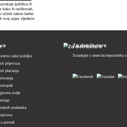
zrokuje ljuštilica ili
e kako ih razlikovati,
to učiniti nakon berbe
ili svoj usjev sljedeće
ezone.
pce
Za distributere
Surađujte s
www.lacnepostreky.
iramo vaše pošiljke
ti prijevoza
ti plaćanja
slovanja
postupak
govora ovdje
usluga
osobnih podataka
pojmova
 u ponudi