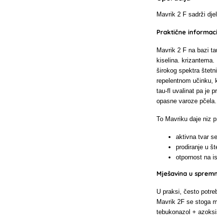
Mavrik 2 F sadrži djel
Praktične informac
Mavrik 2 F na bazi tau
kiselina. krizantema.
širokog spektra štetni
repelentnom učinku, ko
tau-fl uvalinat pa je 
opasne varoze pčela. 
To Mavriku daje niz p
aktivna tvar se
prodiranje u št
otpornost na i
Mješavina u spremni
U praksi, često potre
Mavrik 2F se stoga mo
tebukonazol + azoksis