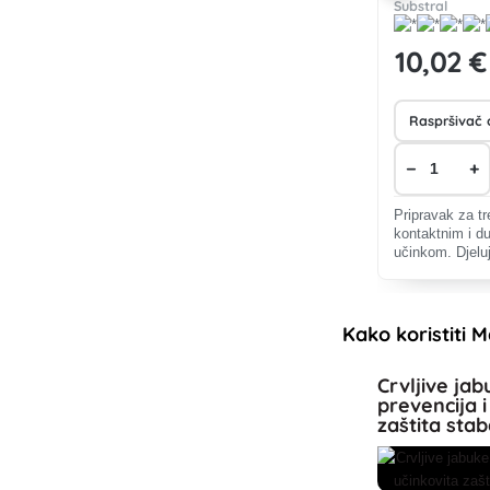
Substral
10
,02 €
−
+
Pripravak za t
kontaktnim i d
učinkom. Djeluj
jedinke sisajući
Aktivnu tvar aps
Kako koristiti M
Crvljive jab
prevencija i
zaštita sta