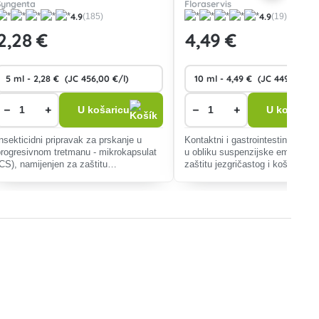
Syngenta
Floraservis
4.9
4.9
(185)
(19)
2
,28 €
4
,49 €
−
+
−
+
U košaricu
U košaricu
Insekticidni pripravak za prskanje u
Kontaktni i gastrointestinalni ins
progresivnom tretmanu - mikrokapsulat
u obliku suspenzijske emulzije 
(CS), namijenjen za zaštitu
zaštitu jezgričastog i koštuniča
poljoprivrednih kultura od sisavaca i
te vinove loze od proždrljivih i s
roždrljivih štetnika.
štetnika.