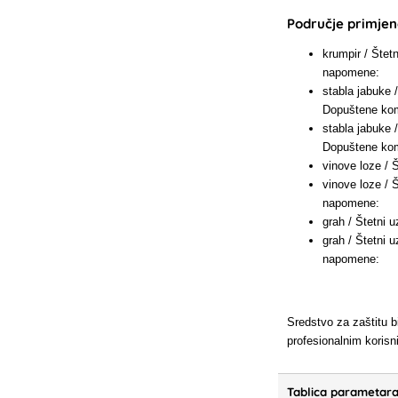
Područje primjene
krumpir / Štet
napomene:
stabla jabuke 
Dopuštene kom
stabla jabuke 
Dopuštene kom
vinove loze / 
vinove loze / 
napomene:
grah / Štetni 
grah / Štetni 
napomene:
Sredstvo za zaštitu bi
profesionalnim koris
Tablica parametar