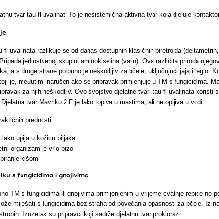
atnu tvar tau-fl uvalinat. To je nesistemična aktivna tvar koja djeluje kontakt
ije
-fl uvalinata razlikuje se od danas dostupnih klasičnih piretroida (deltametrin, l
 Pripada jedinstvenoj skupini aminokiselina (valin). Ova različita priroda njego
ka, a s druge strane potpuno je neškodljiv za pčele, uključujući jaja i leglo. K
ji je, međutim, narušen ako se pripravak primjenjuje u TM s fungicidima. Mavrik
pripravak za njih neškodljiv. Ovo svojstvo djelatne tvari tau-fl uvalinata korist
Djelatna tvar Mavriku 2 F je lako topiva u mastima, ali netopljiva u vodi.
raktičnih prednosti.
 lako upija u kožicu biljaka
etni organizam je vrlo brzo
spiranje kišom
ku s fungicidima i gnojivima
bno TM s fungicidima ili gnojivima primijenjenim u vrijeme cvatnje repice ne po
že miješati s fungicidima bez straha od povećanja opasnosti za pčele. Iz našeg
trobin. Izuzetak su pripravci koji sadrže djelatnu tvar prokloraz.