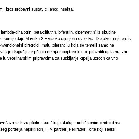
om i kroz probavni sustav ciljanog insekta.
ambda-cihalotrin, beta-ciflutrin, bifentrin, cipermetrin) iz skupine
ve kemije daje Mavriku 2 F visoko cijenjena svojstva. Djelotvoran je protiv
onvencionalni piretroidi imaju toleranciju koja se temelji samo na
 je drugačiji jer pčele nemaju receptore koji bi prihvatili djelatnu tvar
i se iu veterinarskim pripravcima za suzbijanje krpelja uzročnika vrlo
većava rizik za pčele - kao što je slučaj s uobičajenim piretroidima.
 portfelja najprikladniji TM partner je Mirador Forte koji sadrži