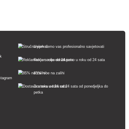
Uvijek ćemo vas profesionalno savjetovati
sk
Reklamacije obrađujemo u roku od 24 sata
85% robe na zalihi
Dostava u roku od 24 sata od ponedjeljka do
petka