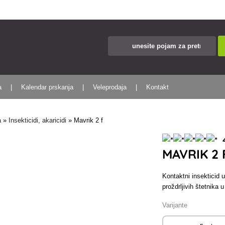
a
Kalendar prskanja
Veleprodaja
Kontakt
a
»
Insekticidi, akaricidi
»
Mavrik 2 f
4
MAVRIK 2 
Kontaktni insekticid 
proždrljivih štetnika 
Varijante