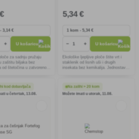
 €
5
,34 €
+
−
+
U košaricu
U košaricu
 ploče za sadnju pružaju
Ekološke ljepljive ploče štite vrt i
u zaštitu biljaka bez
staklenik od lisnih uši i drugih
a od štetočina u zatvorenom
insekata bez kemikalija. Jednostavan
renom, privlačeći i hvatajući
za postavljanje, otporan na
ojom žutom bojom.
vremenske uvjete, idealan za zdrave
i produktivne biljke.
ihi kod dobavljača
Na zalihi > 20 kom
ati u četvrtak, 13.08.
Možete imati u utorak, 11.08.