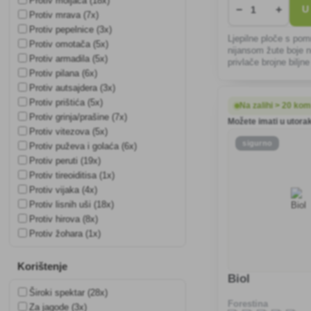
Protiv moljaca (18x)
−
+
U
Protiv mrava (7x)
Protiv pepelnice (3x)
Ljepilne ploče s po
Protiv omotača (5x)
nijansom žute boje n
Protiv armadila (5x)
privlače brojne biljn
Protiv pilana (6x)
trešnjinog plamenjač
plamenjača, jabučnog
Protiv autsajdera (3x)
štetočine u ko
Protiv prištića (5x)
Na zalihi > 20 ko
Protiv grinja/prašine (7x)
Možete imati u utorak
Protiv vitezova (5x)
sigurno
Protiv puževa i golaća (6x)
Protiv peruti (19x)
Protiv tireoiditisa (1x)
Protiv vijaka (4x)
Protiv lisnih uši (18x)
Protiv hirova (8x)
Protiv žohara (1x)
Korištenje
Biol
Široki spektar (28x)
Forestina
Za jagode (3x)