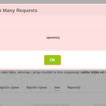
o Many Requests
openresty
a
Kalendar prskanja
Veleprodaja
Kontakt
Biološki
OK
 suzbijanje štetočina
prirodan su način da se riješite neželjenih posjetitelja 
ijele biljke, aktiviraju i jačaju imunitet te time osiguravaju
zaštitu biljke od 
ajniže cijene
Najviše cijene
Ime
Najnoviji