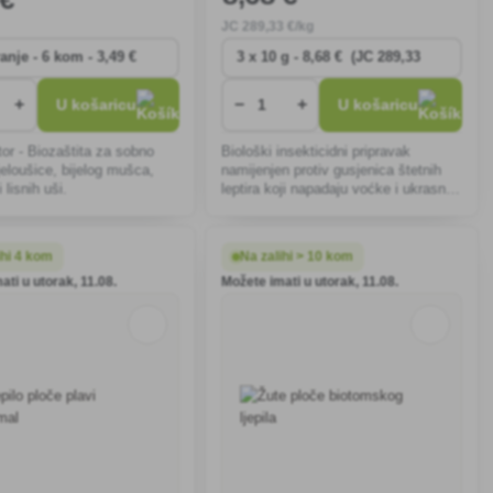
JC
289
,33 €/kg
+
−
+
U košaricu
U košaricu
tor - Biozaštita za sobno
Biološki insekticidni pripravak
bjeloušice, bijelog mušca,
namijenjen protiv gusjenica štetnih
 lisnih uši.
leptira koji napadaju voćke i ukrasno
drveće, vinovu lozu, ratarske kulture,
povrće, jagode i šimšir (buxus).
ihi 4 kom
Na zalihi > 10 kom
ati u utorak, 11.08.
Možete imati u utorak, 11.08.