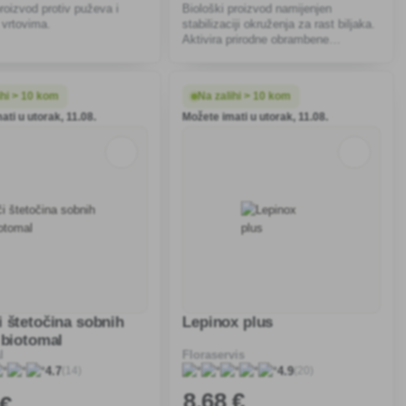
roizvod protiv puževa i
Biološki proizvod namijenjen
 vrtovima.
stabilizaciji okruženja za rast biljaka.
Aktivira prirodne obrambene
mehanizme biljaka protiv grabežljivih
i sišućih štetnika, podržava njihovu
vitalnost i otpornos
ihi > 10 kom
Na zalihi > 10 kom
ati u utorak, 11.08.
Možete imati u utorak, 11.08.
i štetočina sobnih
Lepinox plus
 biotomal
l
Floraservis
(14)
(20)
4.7
4.9
8
,68 €
 €