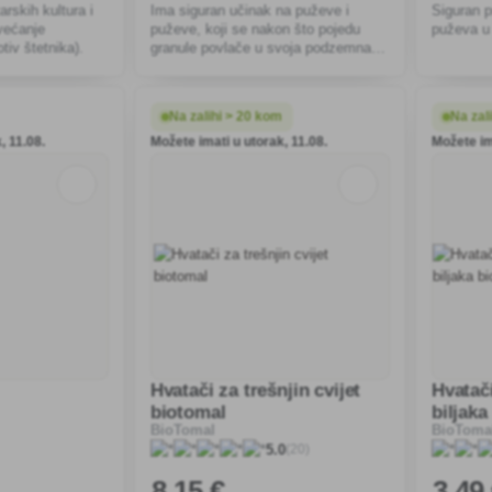
arskih kultura i
Ima siguran učinak na puževe i
Siguran p
većanje
puževe, koji se nakon što pojedu
puževa u
otiv štetnika).
granule povlače u svoja podzemna
skloništa, gdje umiru.
Na zalihi > 20 kom
Na zal
, 11.08.
Možete imati u utorak, 11.08.
Možete im
Hvatači za trešnjin cvijet
Hvatač
biotomal
biljaka
BioTomal
BioToma
(20)
5.0
8
,15 €
3
,49