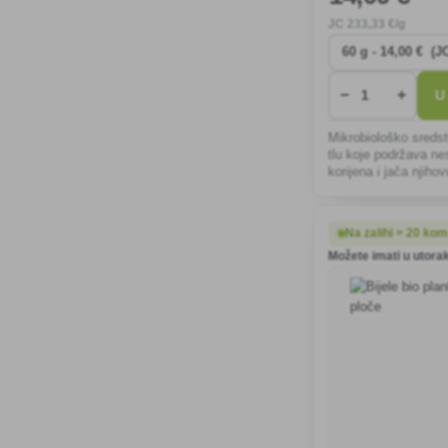
JC
233
,33 €/g
−
+
U
Mikrobiološko sreds
tlu koje podržava n
korijena i jača njiho
otpornost na štetnike
pripravak osigurava
i održiv rast i vital
Na zalihi > 20 ko
Možete imati u utorak