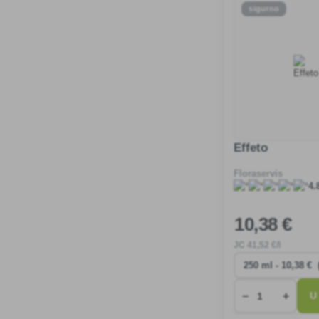
sigurno
Effeto
Floraservis
4.
10
,38 €
JC
41
,52 €/l
−
+
U