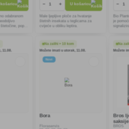
−
+
−
 košaricu
U košaricu
mno odabranom
Male ljepljive ploče za hvatanje
Bio Plante
eodoljivo
štetnih insekata u teglicama za
je pomoćn
e štetočine, poput
cvijeće u obliku leptira.
signalizi
a, jabučinog
insekata.
 piljara te vrtne
m
Na zalihi > 10 kom
Na zal
, 11.08.
Možete imati u utorak, 11.08.
Možete im
Novi
Bora
Bros lj
saksije
Floraservis
BROS