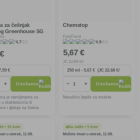
a za češnjak
Chemstop
og Greenhouse SG
vis
FytoFarm
(11)
(41)
4.7
4.9
5
,67 €
 €
JC
22
,68 €/l
+
−
+
U košaricu
U košaricu
ca je namijenjena za
Nesušivo ljepilo za insekte.
 u staklenicima ili
ima i djeluje na štetne
posebno na bijele mušice i
. Može se primijeniti na sve
ihi > 10 kom
Na zalihi > 5 kom
ati u utorak, 11.08.
Možete imati u utorak, 11.08.