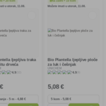
ihi > 20 kom
Na zalihi > 10 kom
ati u utorak, 11.08.
Možete imati u utorak, 11.08.
ntella ljepljiva traka
Bio Plantella ljepljive ploče
itu drveća
za luk i češnjak
M
UNICHEM
(32)
(9)
4.9
4.9
 €
5
,08 €