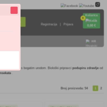
Košarica
0
Pretraživanje
Registracija
Prijava
0
,00 €
HR
i imate zdrav vrt s bogatim urodom. Biološki pripravci
podupiru zdravlje
od
insekata
.
Broj proizvoda: 54
1
2