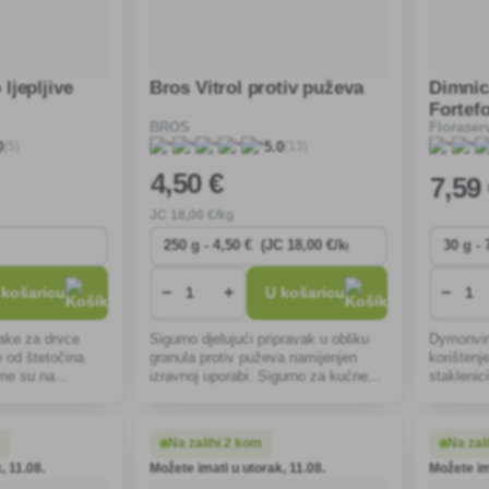
ljepljive
Bros Vitrol protiv puževa
Dimnic
Fortef
BROS
Floraser
(5)
(13)
0
5.0
4
,50 €
7
,59
JC
18
,00 €/kg
−
+
−
 košaricu
U košaricu
rake za drvce
Sigurno djelujući pripravak u obliku
Dymonvin
ke od štetočina
granula protiv puževa namijenjen
korištenje
rne su na
izravnoj uporabi. Sigurno za kućne
staklenic
jednostavne su
ljubimce, ježeve i ptice.
insekte, 
lne za vrtove i
lisne uši
biljke.
m
Na zalihi 2 kom
Na zal
, 11.08.
Možete imati u utorak, 11.08.
Možete im