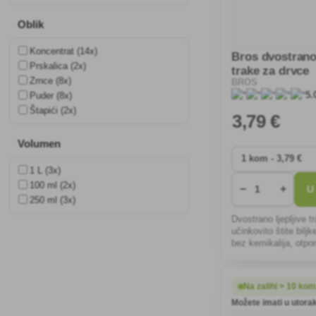
Oblik
Koncentrat (14x)
Bros dvostrano 
Prskalica (2x)
trake za drvce
Zrnce (8x)
BROS
5.
Puder (8x)
Štapići (2x)
3
,79 €
Volumen
1 L (3x)
100 ml (2x)
−
+
U
250 ml (3x)
Dvostrano ljepljive t
učinkovito štite bilj
bez kemikalija, otpo
vremenske uvjete i 
za postavljanje, idea
voćnjake.
Na zalihi > 10 ko
Možete imati u utorak