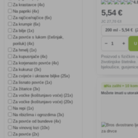
4.
Za krastavce (4x)
5
,54 €
Na papriki (4x)
Za rajčice/rajčice (6x)
JC
27
,70 €/l
Za krumpir (6x)
Za bilje (1x)
Za povrće s lukom (češnjak,
−
+
U
poriluk) (4x)
Za hmelj (1x)
Za kupusnjače (4x)
Proizvod s fizičkim
životinjske štetnike.
Za korjenasto povrće (4x)
bjeloušice, gusjenice,
Za kukuruz (3x)
uši, tripse, lisne uš
Za cvijeće i ukrasne biljke (25x)
štetnike.
Za lisnato povrće (1x)
Na zalihi > 10 ko
Za žitarice (3x)
Možete imati u utorak
Za voćke (koštunjavo voće) (21x)
Za voćke (koštunjavo voće) (20x)
Na repi (1x)
Na ribizlima i ogrozdima (3x)
Za povrće od bundeve (4x)
Na vinovoj lozi (10x)
Za povrće (2x)