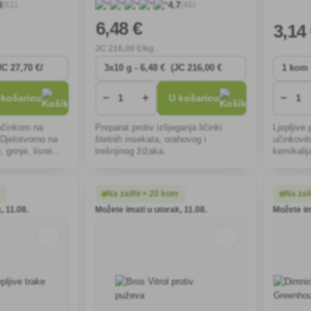
(61)
(46)
8
4.7
6
,48 €
3
,14
JC
216
,00 €/kg
−
+
−
 košaricu
U košaricu
 učinkom na
Preparat protiv izlijeganja ličinki
Ljepljive
 Djelotvorno na
štetnih insekata, orahovog i
učinkovit
 grinje, lisne
trešnjinog žižaka.
kemikalij
i i mnoge druge
i na otvo
kukce sv
m
Na zalihi > 20 kom
Na zal
, 11.08.
Možete imati u utorak, 11.08.
Možete im