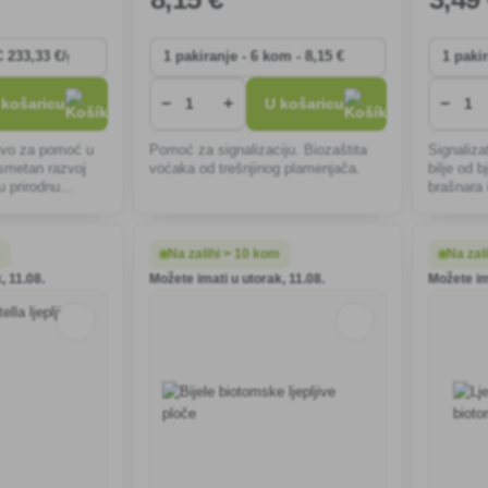
−
+
−
 košaricu
U košaricu
tvo za pomoć u
Pomoć za signalizaciju. Biozaštita
Signaliza
esmetan razvoj
voćaka od trešnjinog plamenjača.
bilje od 
vu prirodnu
brašnara i
 u tlu. Ovaj
 uvjete za snažan
m
Na zalihi > 10 kom
Na zal
, 11.08.
Možete imati u utorak, 11.08.
Možete im