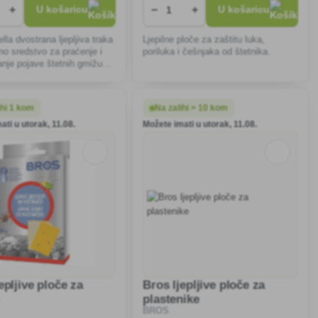
+
−
+
U košaricu
U košaricu
lla dvostrana ljepljiva traka
Ljepilne ploče za zaštitu luka,
o sredstvo za praćenje i
poriluka i češnjaka od štetnika.
ranje pojave štetnih gmižućih
ihi 1 kom
Na zalihi > 10 kom
ati u utorak, 11.08.
Možete imati u utorak, 11.08.
epljive ploče za
Bros ljepljive ploče za
plastenike
BROS