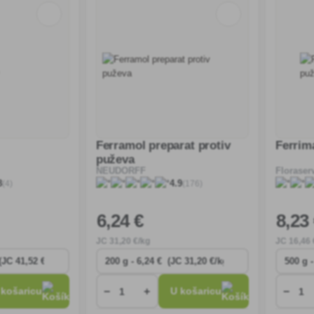
Ferramol preparat protiv
Ferrim
puževa
NEUDORFF
Floraser
(4)
(176)
8
4.9
6
,24 €
8
,23
JC
31
,20 €/kg
JC
16
,46 
−
+
−
 košaricu
U košaricu