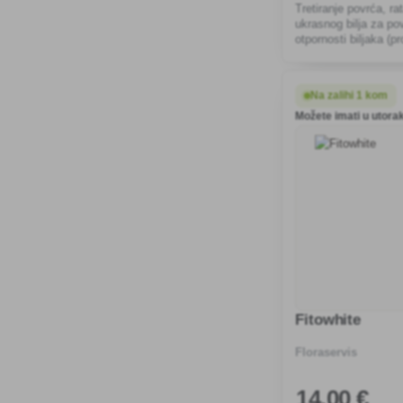
Tretiranje povrća, rat
ukrasnog bilja za po
otpornosti biljaka (pr
Na zalihi 1 kom
Možete imati u utorak
Fitowhite
Floraservis
14
,00 €