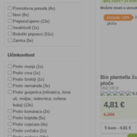
Na zalihi > 20 ko
Možete imati u utorak
Promotivna ponuda (4x)
Novi (8x)
Akcijski −23%
Preporučujemo (13x)
Insekticidi (1x)
Biološki pripravci (51x)
Zamka (5x)
Učinkovitost
Protiv munja (1x)
Protiv crva (1x)
Bio plantella žu
Protiv šmrklji (1x)
ploče
Protiv nematoda (3x)
UNICHEM
Protiv gusjenica (mlinarica, lisna
5.
uš, moljac, redovnica, svilena
4
,81 €
buba) (13x)
Protiv komaraca (2x)
6
,25€
Protiv kriptida (5x)
Protiv cvjećara (4x)
Protiv cvrčaka (1x)