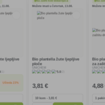
m
Na zalihi kod dobavljača
Na zal
, 11.08.
Možete imati u četvrtak, 13.08.
Možete im
te ljepljive
Bio plantella žute ljepljive
Bio pla
ploče
za zašt
UNICHEM
UNICHE
(1)
(2)
0
5.0
Ušteda 23%
3
,81 €
4
,88