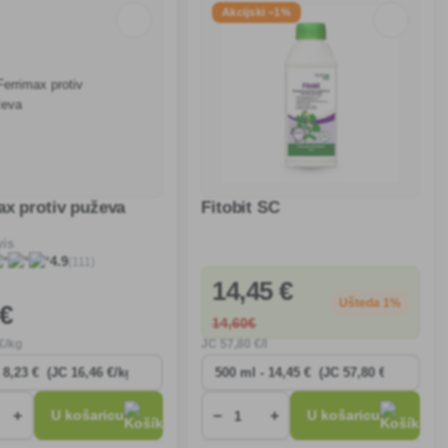
Akcijski −1%
ax protiv puževa
Fitobit SC
vis
(111)
4.9
14
,45 €
Ušteda 1%
 €
14
,60€
€/kg
JC
57
,80 €/l
+
−
+
U košaricu
U košaricu