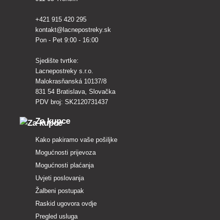
+421 915 420 295
kontakt@lacnepostreky.sk
Pon - Pet 9:00 - 16:00
Sjedište tvrtke:
Lacnepostreky s.r.o.
Malokrasňanská 10137/8
831 54 Bratislava, Slovačka
PDV broj: SK2120731437
Za kupce
Kako pakiramo vaše pošiljke
Mogućnosti prijevoza
Mogućnosti plaćanja
Uvjeti poslovanja
Žalbeni postupak
Raskid ugovora ovdje
Pregled usluga