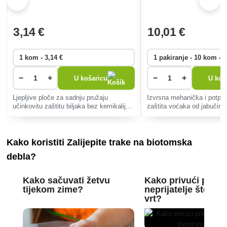
3
,14 €
10
,01 €
−
+
−
+
U košaricu
U koš
Ljepljive ploče za sadnju pružaju
Izvrsna mehanička i potpun
učinkovitu zaštitu biljaka bez kemikalija
zaštita voćaka od jabučine p
od štetočina u zatvorenom i na
sitnih osica.
otvorenom, privlačeći i hvatajući kukce
svojom žutom bojom.
Kako koristiti Zalijepite trake na biotomska
debla?
Kako sačuvati žetvu
Kako privući priro
tijekom zime?
neprijatelje štetoči
vrt?