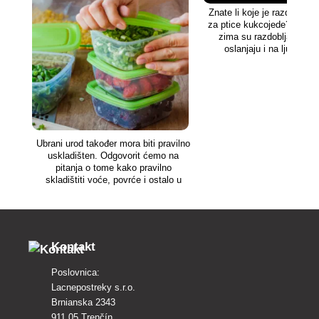
Znate li koje je razdoblje n
za ptice kukcojede? Naravn
zima su razdoblja kada 
oslanjaju i na ljudsku
Savjetovat ćemo vas ka
ovim malim krilatim živo
Ubrani urod također mora biti pravilno
uskladišten. Odgovorit ćemo na
pitanja o tome kako pravilno
skladištiti voće, povrće i ostalo u
našem članku.
Kontakt
Poslovnica:
Lacnepostreky s.r.o.
Brnianska 2343
911 05 Trenčín