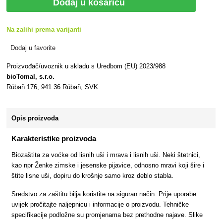
Dodaj u košaricu
Na zalihi prema varijanti
Dodaj u favorite
Proizvođač/uvoznik u skladu s Uredbom (EU) 2023/988
bioTomal, s.r.o.
Rúbaň 176, 941 36 Rúbaň, SVK
Opis proizvoda
Karakteristike proizvoda
Biozaštita za voćke od lisnih uši i mrava i lisnih uši. Neki štetnici,
kao npr Ženke zimske i jesenske pijavice, odnosno mravi koji šire i
štite lisne uši, dopiru do krošnje samo kroz deblo stabla.
Sredstvo za zaštitu bilja koristite na siguran način. Prije uporabe
uvijek pročitajte naljepnicu i informacije o proizvodu. Tehničke
specifikacije podložne su promjenama bez prethodne najave. Slike