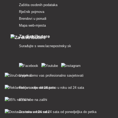
Zaštita osobnih podataka
Rječnik pojmova
Brendovi u ponudi
Mapa web-mjesta
Za distributere
Surađujte s
www.lacnepostreky.sk
Uvijek ćemo vas profesionalno savjetovati
Reklamacije obrađujemo u roku od 24 sata
85% robe na zalihi
Dostava u roku od 24 sata od ponedjeljka do petka