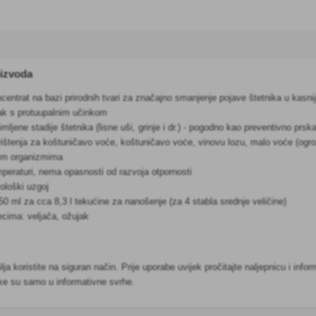
oizvoda
ncentrat na bazi prirodnih tvari za značajno smanjenje pojave štetnika u kasni
nak s protuupalnim učinkom
imljene stadije štetnika (lisne uši, grinje i dr.) - pogodno kao preventivno prsk
štenja za koštuničavo voće, koštuničavo voće, vinovu lozu, malo voće (ogrozd, 
nim organizmima
peraturi, nema opasnosti od razvoja otpornosti
ološki uzgoj
50 ml za cca 8,3 l tekućine za nanošenje (za 4 stabla srednje veličine)
ecima: veljača, ožujak
ilja koristite na siguran način. Prije uporabe uvijek pročitajte naljepnicu i i
ike su samo u informativne svrhe.