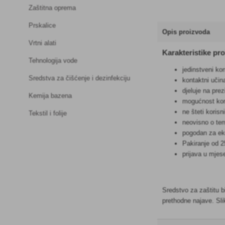
Zaštitna oprema
Prskalice
Opis proizvoda
Vrtni alati
Karakteristike pr
Tehnologija vode
jedinstveni ko
Sredstva za čišćenje i dezinfekciju
kontaktni uči
djeluje na prez
Kemija bazena
mogućnost kori
ne šteti koris
Tekstil i folije
neovisno o tem
pogodan za ek
Pakiranje od 2
prijava u mjes
Sredstvo za zaštitu b
prethodne najave. Sl