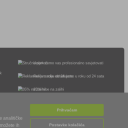
Uvijek ćemo vas profesionalno savjetovati
sk
Reklamacije obrađujemo u roku od 24 sata
85% robe na zalihi
Dostava u roku od 24 sata od ponedjeljka do
petka
Prihvaćam
e analitičke
Postavke kolačića
 možete ih