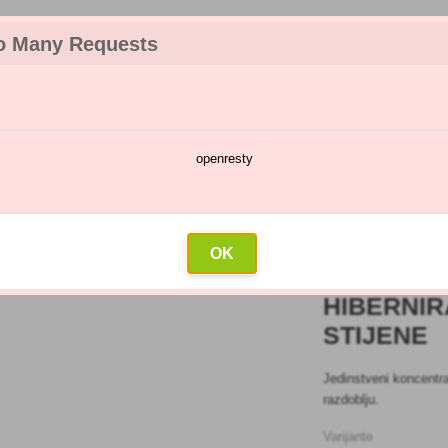
o Many Requests
openresty
a
Kalendar prskanja
Veleprodaja
Kontakt
a
»
Biološki
»
Hibernirajući štetnici s efektom stijene
OK
HIBERNIR
STIJENE
Jedinstveni koncentra
razdoblju.
Varijante