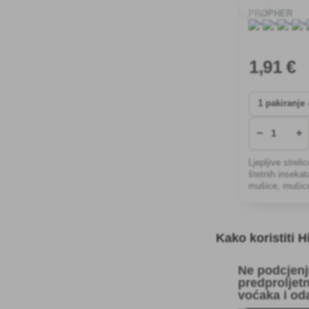
PROPHER
1
,91 €
−
+
Ljepljive strel
štetnih insekat
mušice, mušice
skakavci, mineri
Kako koristiti H
Ne podcjenj
predproljet
voćaka i od
pripravke