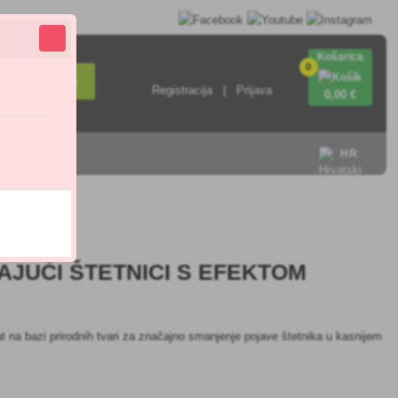
Košarica
0
Pretraživanje
Registracija
Prijava
0
,00 €
HR
4.7
AJUĆI ŠTETNICI S EFEKTOM
t na bazi prirodnih tvari za značajno smanjenje pojave štetnika u kasnijem