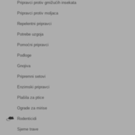
Pripravci protiv gmižućih insekata
Pripravci protiv moljaca
Repelentni pripravci
Potrebe uzgoja
Pomoćni pripravci
Podloge
Gnojiva
Pripremni setovi
Enzimski pripravci
Plašila za ptice
Ograde za mirise
Rodenticidi
Sjeme trave