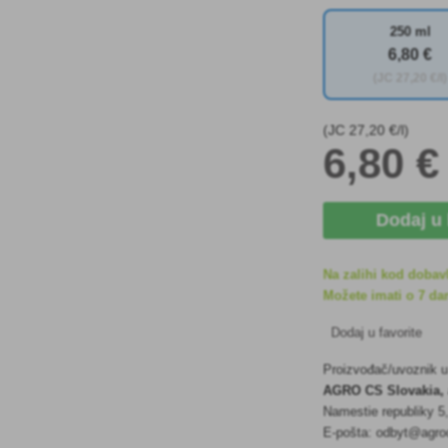
250 ml
6
,80 €
(JC
27
,20 €/l)
(JC
27
,20 €/l)
6
,80 €
Dodaj u
Na zalihi kod dobav
Možete imati o 7 dan
Dodaj u favorite
Proizvođač/uvoznik 
AGRO CS Slovakia, 
Namestie republiky 
E-pošta: odbyt@agroc