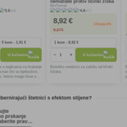
nematode protiv ličinki žiška
BioTomal
(44)
(47)
5.0
4.8
8
,92 €
Ušteda 8%
9
,67€
−
+
U košaricu
U košaricu
ice u teglicama za hvatanje
Biološko sredstvo za zaštitu od ličinki
B
a kao što su bjeloušice,
žižaka.
o
, leteće imago lisne uši,
, tripsi, žižaci.
p
ibernirajući štetnici s efektom stijene?
ujte
no prskanje
aberite prave