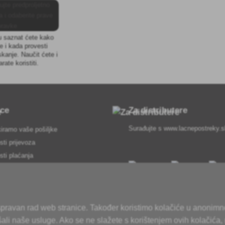
 saznat ćete kako
e i kada provesti
skanje. Naučit ćete i
rate koristiti.
pce
Za distributere
Surađujte s
www.lacnepostreky.
iramo vaše pošiljke
ti prijevoza
ti plaćanja
slovanja
postupak
govora ovdje
 ispravan rad web stranice. Također koristimo kolačiće u anonimn
usluga
šali naše usluge. Ako se ne slažete s korištenjem ovih kolačića,
osobnih podataka