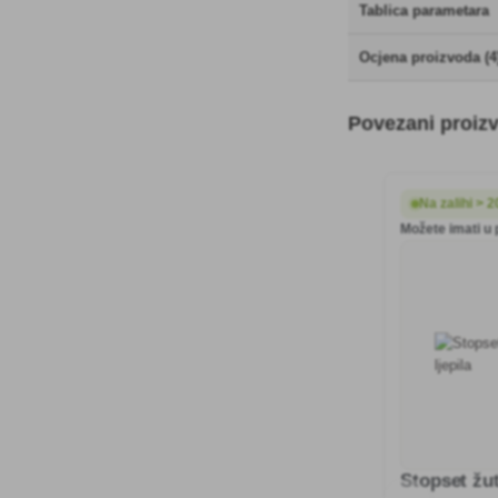
Tablica parametara
Ocjena proizvoda (4
Povezani proiz
Na zalihi > 
Možete imati u 
Stopset žut