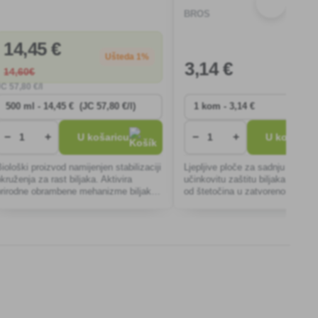
BROS
14
,45 €
Ušteda 1%
3
,14 €
14
,60€
JC
57
,80 €/l
−
+
−
+
U košaricu
U košaricu
iološki proizvod namijenjen stabilizaciji
Ljepljive ploče za sadnju pružaju
kruženja za rast biljaka. Aktivira
učinkovitu zaštitu biljaka bez ke
prirodne obrambene mehanizme biljaka
od štetočina u zatvorenom i na
rotiv grabežljivih i sišućih štetnika,
otvorenom, privlačeći i hvatajuć
podržava njihovu vitalnost i otpornos
svojom žutom bojom.