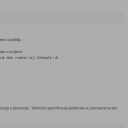
jem razdoblju
anje u proljeće
ribiz, maline i dr.), četinjače i dr.
nformacije o proizvodu. Tehničke specifikacije podložne su promjenama bez