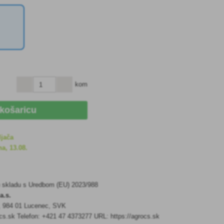
kom
 košaricu
ljača
a, 13.08.
u skladu s Uredbom (EU) 2023/988
a.s.
5, 984 01 Lucenec, SVK
s.sk Telefon: +421 47 4373277 URL: https://agrocs.sk