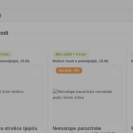
)
vodi
20 kom
Na zalihi > 5 kom
ponedjeljak, 10.08.
Možete imati u ponedjeljak, 10.08.
Akcijski −8%
e strelice ljepila
Nematope parazitske