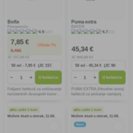
Bofix
Puma extra
Floraservis
BAYER
(127)
(72)
4.9
4.7
7
,85 €
Ušteda 7%
45
,34 €
8
,46€
JC
157
,00 €/l
JC
906
,80 €/l
−
+
−
+
U košaricu
U košaricu
Folijarni herbicid za uništavanje
PUMA EXTRA (Hirsefrei extra)
rezistentnih dvosupnih korova,
herbicid za prskanje namijenjen
posebice tratinčice i maslačka
za uništavanje gluhača,
u travama za sjeme, na
brnistre, poljskog sviba i drugih
novosagrađenim i starijim
jednogodišnjih jednosupnih
Na zalihi 3 kom
Na zalihi 1 kom
ukrasnim travnjacima i
korova u pšenici, jarom ječmu,
Možete imati u utorak, 11.08.
Možete imati u utorak, 11.08.
travnatim sportskim terenima
raži, tritikaleu,
Novi