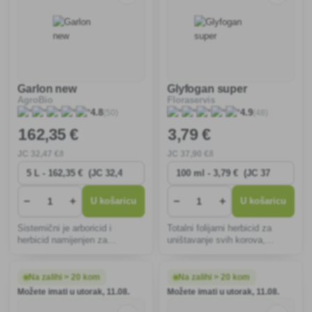
Garlon new
Glyfogan super
AgroBio
Floraservis
(50)
(48)
4.8
4.9
162
,35 €
3
,79 €
JC
32
,47 €/l
JC
37
,90 €/l
−
+
−
+
U košaricu
U košaricu
Sistemični je arboricid i
Totalni folijarni herbicid za
herbicid namijenjen za
uništavanje svih korova,
uništavanje nepoželjnih
posebno prije planirane
drvenastih biljaka i širokolisnih
rekultivacije i podizanja novih
korova u šumarstvu, za
travnatih površina.
Na zalihi > 20 kom
Na zalihi > 20 kom
uništavanje invazivnog drveća
Možete imati u utorak, 11.08.
Možete imati u utorak, 11.08.
na livadama i pašnjacima,
ispod