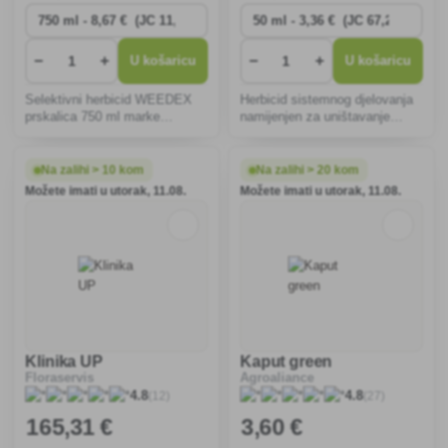
−
+
−
+
U košaricu
U košaricu
Selektivni herbicid WEEDEX
Herbicid sistemnog djelovanja
prskalica 750 ml marke
namijenjen za uništavanje
Substral.
jednogodišnjih i višegodišnjih
korova, uključujući puzavi šaš,
u usjevima, voćnjacima, na
Na zalihi > 10 kom
Na zalihi > 20 kom
nepoljoprivrednim
Možete imati u utorak, 11.08.
Možete imati u utorak, 11.08.
gospodarstvima. tla i tijek
Klinika UP
Kaput green
Floraservis
Agroaliance
(12)
(27)
4.8
4.8
165
,31 €
3
,60 €