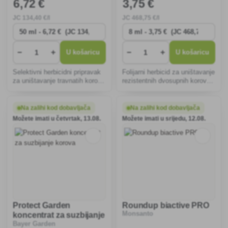
6
,72 €
3
,75 €
JC
134
,40 €/l
JC
468
,75 €/l
−
+
−
+
U košaricu
U košaricu
Selektivni herbicidni pripravak
Folijarni herbicid za uništavanje
za uništavanje travnatih korova
rezistentnih dvosupnih korova
u poljoprivrednim kulturama.
u žitaricama, ovo. voćnjak,
ukras. travnjaci, povrtnjaci i
druga polja. usjevi.
Na zalihi kod dobavljača
Na zalihi kod dobavljača
Možete imati u četvrtak, 13.08.
Možete imati u srijedu, 12.08.
Protect Garden
Roundup biactive PRO
Monsanto
koncentrat za suzbijanje
Bayer Garden
korova