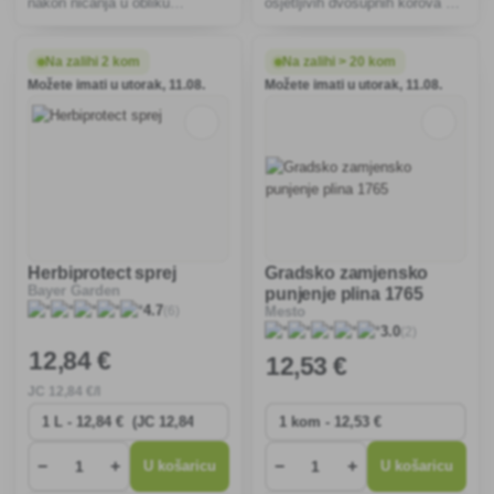
nakon nicanja u obliku
osjetljivih dvosupnih korova u
koncentrata za razrjeđivanje s
žitaricama, livadama,
vodom, namijenjen za
travnjacima, pašnjacima i
uništavanje dvosupnih korova
sjetvenicima trava.
Na zalihi 2 kom
Na zalihi > 20 kom
u krumpiru, grašku, grahu,
Možete imati u utorak, 11.08.
Možete imati u utorak, 11.08.
lanu, bobu i narcisima.
Herbiprotect sprej
Gradsko zamjensko
Bayer Garden
punjenje plina 1765
(6)
4.7
Mesto
(2)
3.0
12
,84 €
12
,53 €
JC
12
,84 €/l
−
+
−
+
U košaricu
U košaricu