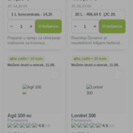
JC
14
,26 €/l
JC
20
,33 €/l
−
+
−
+
U košaricu
U košaricu
Preparat u spreju za uklanjanje
Roundup Dynamic je
mahovine sa krovova,
neselektivni folijarni herbicid.
plastenika, verandi, temelja,
Pripravak djeluje kao totalni
pločnika, nadgrobnih
herbicid. Ne apsorbira ga
spomenika, teniskih terena i sl.
korijenje i ne utječe na sjeme.
Na zalihi > 10 kom
Na zalihi > 20 kom
Možete imati u utorak, 11.08.
Možete imati u utorak, 11.08.
Agil 100 ec
Lontrel 300
Floraservis
Floraservis
(19)
(10)
4.8
4.5