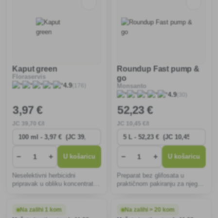
Kaput green
Roundup Fast pump &
Floraservis
go
(176)
4.9
Monsanto
(30)
4.9
3
,97 €
52
,23 €
JC
39
,70 €/l
JC
10
,45 €/l
−
+
−
+
U košaricu
U košaricu
Neselektivni herbicidni
Preparat bez glifosata u
pripravak u obliku koncentrata
praktičnom pakiranju za njegu
za razrjeđivanje s vodom
staza, cvjetnjaka, kamenjara i
namijenjen za uništavanje svih
sl., uništava korov, uključujući
korova.
korijenje i mahovinu, ne
Na zalihi 1 kom
Na zalihi > 20 kom
oštećuje okolne biljke, vizualni