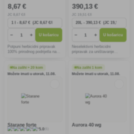
8
,67 €
390
,13 €
JC
8
,67 €/l
JC
19
,51 €/l
−
+
−
+
U košaricu
U košaricu
Potpuni herbicidni pripravak
Neselektivni herbicidni
100% prirodnog podrijetla na
pripravak za uništavanje
bazi vinskog octa za
jednosupnih i višegodišnjih
neposrednu upotrebu.
korova u poljoprivredi. Preparat
djeluje kao totalni herbicid.
Na zalihi > 20 kom
Na zalihi 1 kom
Možete imati u utorak, 11.08.
Možete imati u utorak, 11.08.
Starane forte
Aurora 40 wg
(6)
5.0