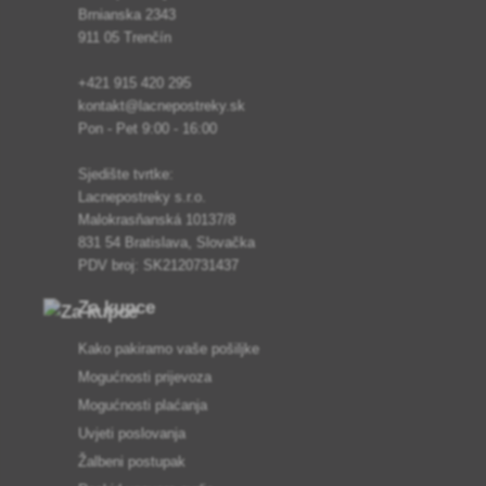
Brnianska 2343
911 05 Trenčín
+421 915 420 295
kontakt@lacnepostreky.sk
Pon - Pet 9:00 - 16:00
Sjedište tvrtke:
Lacnepostreky s.r.o.
Malokrasňanská 10137/8
831 54 Bratislava, Slovačka
PDV broj: SK2120731437
Za kupce
Kako pakiramo vaše pošiljke
Mogućnosti prijevoza
Mogućnosti plaćanja
Uvjeti poslovanja
Žalbeni postupak