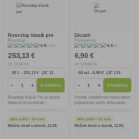
Roundup klasik pro
Dicash
Roundup
Floraservis
(139)
(9)
4.9
4.4
253
,13 €
6
,90 €
JC
12
,66 €/l
JC
115
,00 €/l
−
+
−
+
U košaricu
U košaricu
Roundup Klasik Pro je totalni
Prskati selektivnim herbicidnim
herbicid (koncentrat)
pripravkom protiv dvosupnih
sistemičnog djelovanja za
korova u kukuruzu i na
folijarno prskanje, namijenjen
travnjacima.
za uništavanje korova.
Na zalihi > 20 kom
Na zalihi > 20 kom
Možete imati u utorak, 11.08.
Možete imati u utorak, 11.08.