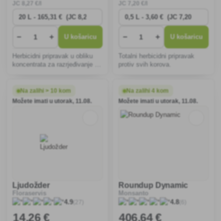
JC
8
,27 €/l
JC
7
,20 €/l
−
+
−
+
U košaricu
U košaricu
Herbicidni pripravak u obliku
Totalni herbicidni pripravak
koncentrata za razrjeđivanje s
protiv svih korova.
vodom, namijenjen za
uništavanje višegodišnjih i
jednogodišnjih korova na
Na zalihi > 10 kom
Na zalihi 4 kom
oranicama, u voćnjacima i
Možete imati u utorak, 11.08.
Možete imati u utorak, 11.08.
vinogradima te na
nepoljoprivredn
Ljudožder
Roundup Dynamic
Floraservis
Monsanto
(27)
(6)
4.9
4.8
14
,26 €
406
,64 €