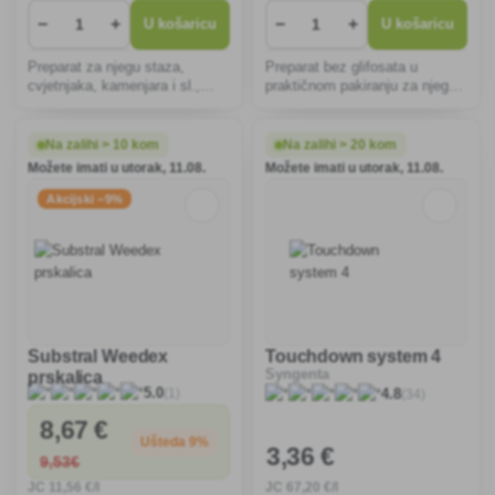
−
+
−
+
U košaricu
U košaricu
Preparat za njegu staza,
Preparat bez glifosata u
cvjetnjaka, kamenjara i sl.,
praktičnom pakiranju za njegu
uništava korov i mahovinu,
staza, cvjetnjaka, kamenjara i
uključujući i korijenje, ne
sl., uništava korov, uključujući
oštećuje okolne biljke, vizualni
korijenje i mahovinu, ne
Na zalihi > 10 kom
Na zalihi > 20 kom
učinak venuća već nakon tri
oštećuje okolne biljke, vizualni
Možete imati u utorak, 11.08.
Možete imati u utorak, 11.08.
sata.
učinak venuća v
Akcijski −9%
Substral Weedex
Touchdown system 4
Syngenta
prskalica
(1)
5.0
(34)
4.8
8
,67 €
Ušteda 9%
3
,36 €
9
,53€
JC
11
,56 €/l
JC
67
,20 €/l