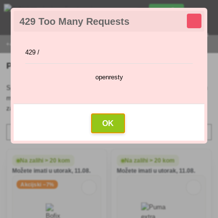
0
429 Too Many Requests
0
,00 €
Menu
+421 915 420 295 | PON - PET 9:00 - 16:00
429 /
Pripravci protiv korova
openresty
Sprej protiv korova može biti od velike pomoći. Korovne izrasline u vrtu
mogu napraviti veliku štetu, osobito ako se radi o plamenjači ili
zavojnom pupu.
Nastaviti
OK
Poredaj po:
Filter
Na zalihi > 20 kom
Na zalihi > 20 kom
Možete imati u utorak, 11.08.
Možete imati u utorak, 11.08.
Akcijski −7%