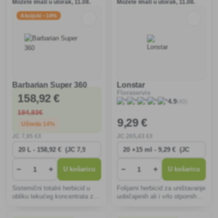
Možete imati u utorak, 11.08.
Možete imati u utorak, 11.08.
učinak venuća v
Akcijski −14%
Barbarian Super 360
Lonstar
Floraservis
158
,92 €
(40)
4.9
184
,83€
9
,29 €
Ušteda 14%
JC
7
,95 €/l
JC
265
,43 €/l
−
+
−
+
U košaricu
U košaricu
Sistemični totalni herbicid u
Folijarni herbicid za uništavanje
obliku tekućeg koncentrata za
uobičajenih ali i vrlo otpornih
razrjeđivanje s vodom,
korova u travnjaku.
namijenjen za uništavanje