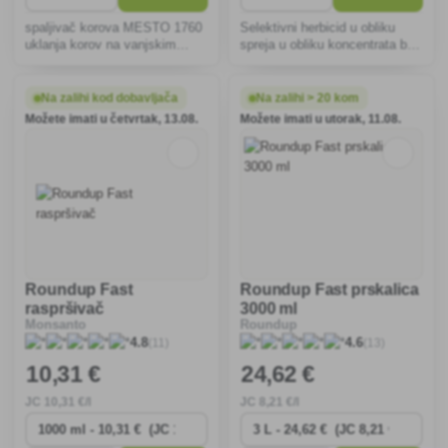
spaljivač korova MESTO 1760
Selektivni herbicid u obliku
uklanja korov na vanjskim
spreja u obliku koncentrata bez
stepenicama, ulazima,
glifosata namijenjen za
nogostupima, stazama,
suzbijanje nepoželjnih
terasama, ulazima u garaže,
jednogodišnjih korova i
Na zalihi kod dobavljača
Na zalihi > 20 kom
parkiralištima, pješčanicima i
mahovine na nepoljoprivrednim
Možete imati u četvrtak, 13.08.
Možete imati u utorak, 11.08.
vanjskim zidovima bez potrebe
površinama i ispod ukrasnog
za kemik
drveća
Roundup Fast
Roundup Fast prskalica
raspršivač
3000 ml
Monsanto
Roundup
(11)
(13)
4.8
4.6
10
,31 €
24
,62 €
JC
10
,31 €/l
JC
8
,21 €/l