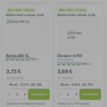
širokolisnih i travnatih korova
u obliku suspenzije kapsula u
ispod ukrasnog grmlja i drveća.
tekućini za uništavanje
Prvi učinci nakon samo 2-3
dvosupnih i travnatih korova.
Na zalihi > 20 kom
Na zalihi > 10 kom
sata.
Možete imati u utorak, 11.08.
Možete imati u utorak, 11.08.
Benta 480 SL
Dicopur m750
(5)
5.0
Floraservis
(16)
4.8
3
,73 €
3
,69 €
JC
124
,33 €/l
JC
73
,80 €/l
−
+
−
+
U košaricu
U košaricu
Selektivni kontaktni herbicid
Herbicid za uništavanje