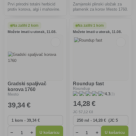
Prvi prirodni totalni herbicid
Zamjenski plinski uložak za
protiv korova, algi i mahovine.
plamenik za korov Mesto 1760.
Na zalihi 2 kom
Na zalihi 1 kom
Možete imati u utorak, 11.08.
Možete imati u utorak, 11.08.
Gradski spaljivač
Roundup fast
Roundup
korova 1760
(3)
4.3
Mesto
14
,28 €
39
,34 €
JC
57
,12 €/l
−
+
−
+
U košaricu
U košaricu