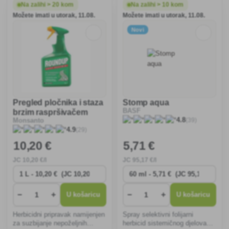
višegodišnjih i jednogodišnjih
Na zalihi > 20 kom
Na zalihi > 10 kom
korova, uključujući šaš na
Možete imati u utorak, 11.08.
Možete imati u utorak, 11.08.
oranicama, u žitarica
Novi
Pregled pločnika i staza
Stomp aqua
BASF
brzim raspršivačem
(39)
4.8
Monsanto
(29)
4.9
10
,20 €
5
,71 €
JC
10
,20 €/l
JC
95
,17 €/l
−
+
−
+
U košaricu
U košaricu
Herbicidni pripravak namijenjen
Spray selektivni folijarni
za suzbijanje nepoželjnih
herbicid sistemičnog djelovanja