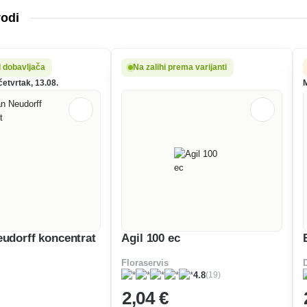
vodi
d dobavljača
Na zalihi prema varijanti
četvrtak, 13.08.
M
eudorff koncentrat
Agil 100 ec
Floraservis
(19)
4.8
2
,04 €