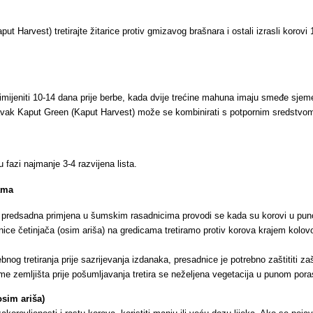
t Harvest) tretirajte žitarice protiv gmizavog brašnara i ostali izrasli korovi
mijeniti 10-14 dana prije berbe, kada dvije trećine mahuna imaju smeđe sjemen
pravak Kaput Green (Kaput Harvest) može se kombinirati s potpornim sredstvom
u fazi najmanje 3-4 razvijena lista.
ama
i predsadna primjena u šumskim rasadnicima provodi se kada su korovi u pu
ice četinjača (osim ariša) na gredicama tretiramo protiv korova krajem kol
ebnog tretiranja prije sazrijevanja izdanaka, presadnice je potrebno zaštititi z
me zemljišta prije pošumljavanja tretira se neželjena vegetacija u punom pora
osim ariša)