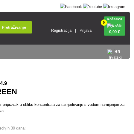
Košarica
0
Pretraživanje
Registracija
Prijava
0
,00 €
HR
4.9
REEN
ni pripravak u obliku koncentrata za razrjeđivanje s vodom namijenjen za
va.
jednjih 30 dana: