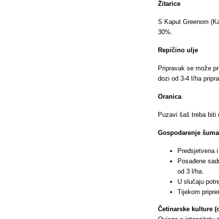
Žitarice
S Kaput Greenom (Kapu
30%.
Repičino ulje
Pripravak se može pri
dozi od 3-4 l/ha pri
Oranica
Puzavi šaš treba biti 
Gospodarenje šum
Predsjetvena 
Posađene sadn
od 3 l/ha.
U slučaju potr
Tijekom pripre
Četinarske kulture (