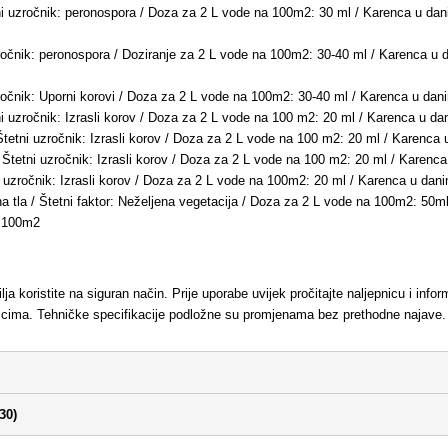
tni uzročnik: peronospora / Doza za 2 L vode na 100m2: 30 ml / Karenca u da
zročnik: peronospora / Doziranje za 2 L vode na 100m2: 30-40 ml / Karenca u
zročnik: Uporni korovi / Doza za 2 L vode na 100m2: 30-40 ml / Karenca u da
ni uzročnik: Izrasli korov / Doza za 2 L vode na 100 m2: 20 ml / Karenca u da
Štetni uzročnik: Izrasli korov / Doza za 2 L vode na 100 m2: 20 ml / Karenca 
 Štetni uzročnik: Izrasli korov / Doza za 2 L vode na 100 m2: 20 ml / Karenca
i uzročnik: Izrasli korov / Doza za 2 L vode na 100m2: 20 ml / Karenca u dani
na tla / Štetni faktor: Neželjena vegetacija / Doza za 2 L vode na 100m2: 5
a 100m2
lja koristite na siguran način. Prije uporabe uvijek pročitajte naljepnicu i info
nicima. Tehničke specifikacije podložne su promjenama bez prethodne najave.
30)