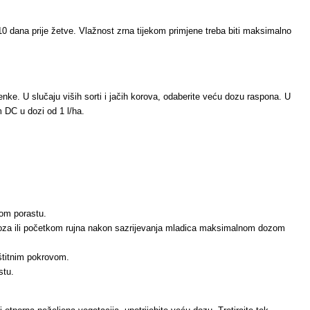
 10 dana prije žetve. Vlažnost zrna tijekom primjene treba biti maksimalno
ke. U slučaju viših sorti i jačih korova, odaberite veću dozu raspona. U
 DC u dozi od 1 l/ha.
nom porastu.
ovoza ili početkom rujna nakon sazrijevanja mladica maksimalnom dozom
aštitnim pokrovom.
stu.