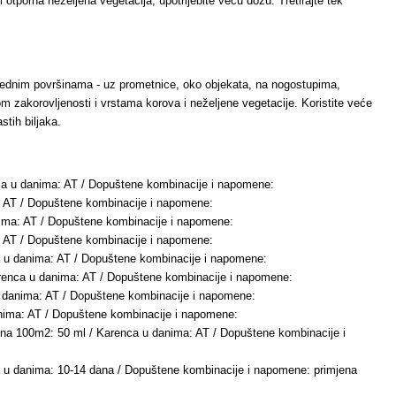
i otporna neželjena vegetacija, upotrijebite veću dozu. Tretirajte tek
vrednim površinama - uz prometnice, oko objekata, na nogostupima,
om zakorovljenosti i vrstama korova i neželjene vegetacije. Koristite veće
stih biljaka.
ca u danima: AT / Dopuštene kombinacije i napomene:
: AT / Dopuštene kombinacije i napomene:
nima: AT / Dopuštene kombinacije i napomene:
a: AT / Dopuštene kombinacije i napomene:
a u danima: AT / Dopuštene kombinacije i napomene:
Karenca u danima: AT / Dopuštene kombinacije i napomene:
 u danima: AT / Dopuštene kombinacije i napomene:
danima: AT / Dopuštene kombinacije i napomene:
e na 100m2: 50 ml / Karenca u danima: AT / Dopuštene kombinacije i
nca u danima: 10-14 dana / Dopuštene kombinacije i napomene: primjena