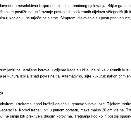
vest) je neselektivni folijarni herbicid sistemičnog djelovanja. Biljke ga prim
eštanjem postiže se uništavanje postojanih podzemnih dijelova višegodišnjih k
ira u korijenu i ne utječe na sjeme. Simptomi djelovanja su postupno venuće,
rimijeniti na ustaljene korove u vrijeme kada su klijajuće biljke kulturnih ku
da je kultura izbila iznad površine tla. Alternativno, sijte kukuruz nakon prim
za
okvirom u trakama ispod krošnji drveća ili grmova vinove loze. Tijekom tretira
 vegetacije. Korovi trebaju biti u punom porastu, maksimalno 20 cm visine. T
ovi ne smiju biti prekriveni drugim korovima. Tretiranja kod kojih postoji opas