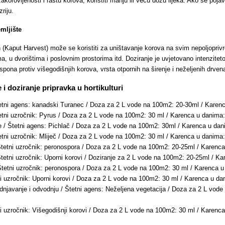
akorovljenosti i rastu korova, koristiti manju ili veću dozu lijeka. Ako se pojav
riju.
mljište
 (Kaput Harvest) može se koristiti za uništavanje korova na svim nepoljopri
ma, u dvorištima i poslovnim prostorima itd. Doziranje je uvjetovano intenzitet
pona protiv višegodišnjih korova, vrsta otpornih na širenje i neželjenih drvena
i doziranje pripravka u hortikulturi
tetni agens: kanadski Turanec / Doza za 2 L vode na 100m2: 20-30ml / Karen
tetni uzročnik: Pyrus / Doza za 2 L vode na 100m2: 30 ml / Karenca u danima
e / Štetni agens: Pichlač / Doza za 2 L vode na 100m2: 30ml / Karenca u da
etni uzročnik: Mliječ / Doza za 2 L vode na 100m2: 30 ml / Karenca u danim
 Štetni uzročnik: peronospora / Doza za 2 L vode na 100m2: 20-25ml / Karenc
Štetni uzročnik: Uporni korovi / Doziranje za 2 L vode na 100m2: 20-25ml / 
 Štetni uzročnik: peronospora / Doza za 2 L vode na 100m2: 30 ml / Karenca
ni uzročnik: Uporni korovi / Doza za 2 L vode na 100m2: 30 ml / Karenca u 
dnjavanje i odvodnju / Štetni agens: Neželjena vegetacija / Doza za 2 L vod
tni uzročnik: Višegodišnji korovi / Doza za 2 L vode na 100m2: 30 ml / Kare