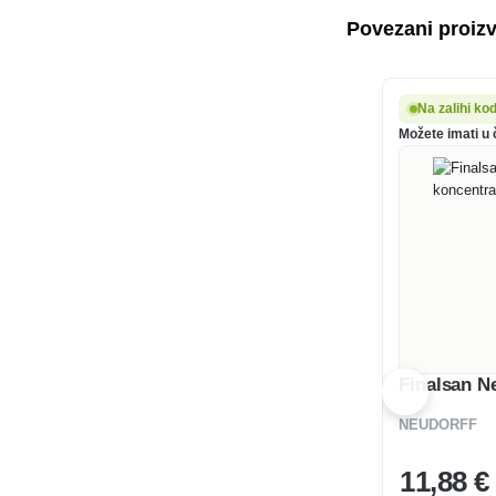
Povezani proiz
Na zalihi ko
Možete imati u 
Finalsan N
NEUDORFF
11
,88 €