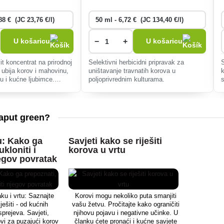
−
+
U košaricu
U košaricu
t koncentrat na prirodnoj
Selektivni herbicidni pripravak za
 ubija korov i mahovinu,
uništavanje travnatih korova u
u i kućne ljubimce.
poljoprivrednim kulturama.
e staze i terase, s brzim
o
b
Kaput green?
u: Kako ga
Savjeti kako se riješiti
ukloniti i
korova u vrtu
jegov povratak
aku i vrtu: Saznajte
Korovi mogu nekoliko puta smanjiti
ješiti - od kućnih
vašu žetvu. Pročitajte kako ograničiti
prejeva. Savjeti,
njihovu pojavu i negativne učinke. U
kovi za puzajući korov
članku ćete pronaći i kućne savjete