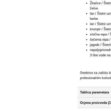
Žitarice / Šte
žetve
lan / Štetni u
berbe
lan / Štetni u
krumpir / Štet
stočna repa / 
šećerna repa /
jagode / Štetn
nepoljoprivred
3 litre vode n
Sredstvo za zaštitu bi
profesionalnim koris
Tablica parametara
Ocjena proizvoda (1