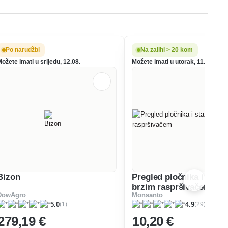
Po narudžbi
Na zalihi > 20 kom
ožete imati u srijedu, 12.08.
Možete imati u utorak, 11.08.
Bizon
Pregled pločnika i staza
brzim raspršivačem
DowAgro
Monsanto
(1)
(29)
5.0
4.9
279
,19 €
10
,20 €