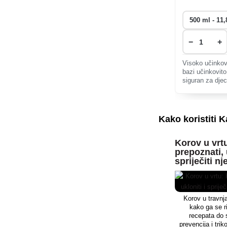
−
+
Visoko učinkovi
bazi učinkovito
siguran za djec
Idealan za vrtn
rezultatima.
Kako koristiti 
Korov u vrt
prepoznati, 
spriječiti n
Korov u travnj
kako ga se ri
recepata do s
prevencija i tri