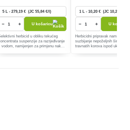
−
+
−
+
U košaricu
U košaricu
Selektivni herbicid u obliku tekućeg
Herbicidni pripravak namijenjen 
koncentrata suspenzije za razrjeđivanje
suzbijanje nepoželjnih širokolisni
s vodom, namijenjen za primjenu nakon
travnatih korova ispod ukrasnog 
nicanja u jesen u ozimoj pšenici,
drveća. Prvi učinci nakon samo 
zimom ječmu, raži i tritikaleu protiv
sata.
rnistr