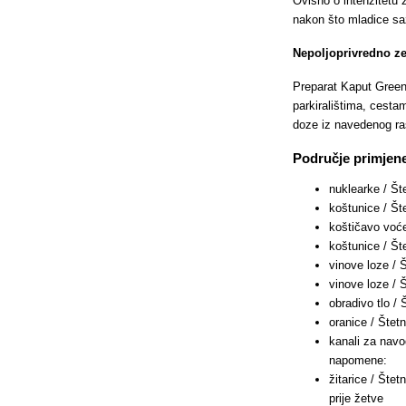
Ovisno o intenzitetu z
nakon što mladice saz
Nepoljoprivredno ze
Preparat Kaput Green
parkiralištima, cesta
doze iz navedenog ras
Područje primjene 
nuklearke / Š
koštunice / Š
koštičavo voć
koštunice / Št
vinove loze /
vinove loze / 
obradivo tlo /
oranice / Štet
kanali za navo
napomene:
žitarice / Šte
prije žetve