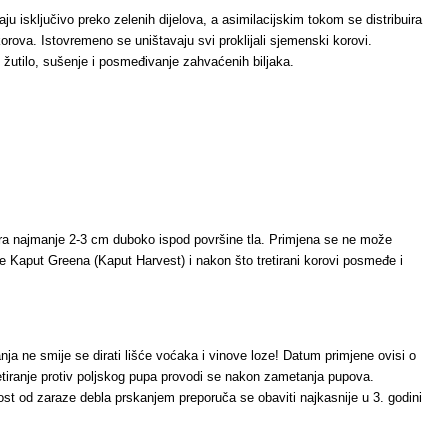
aju isključivo preko zelenih dijelova, a asimilacijskim tokom se distribuira
orova. Istovremeno se uništavaju svi proklijali sjemenski korovi.
 žutilo, sušenje i posmeđivanje zahvaćenih biljaka.
ltura najmanje 2-3 cm duboko ispod površine tla. Primjena se ne može
jene Kaput Greena (Kaput Harvest) i nakon što tretirani korovi posmeđe i
nja ne smije se dirati lišće voćaka i vinove loze! Datum primjene ovisi o
retiranje protiv poljskog pupa provodi se nakon zametanja pupova.
nost od zaraze debla prskanjem preporuča se obaviti najkasnije u 3. godini