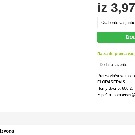
iz
3
,97
Dod
Na zalihi prema vari
Dodaj u favorite
Proizvođač/uvoznik 
FLORASERVIS
Horny dvor 6, 900 2
E-pošta: floraservis@
oizvoda