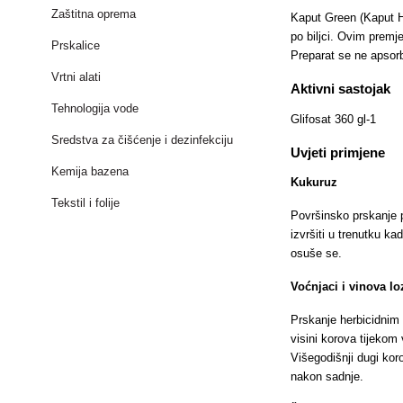
Zaštitna oprema
Kaput Green (Kaput Har
po biljci. Ovim premj
Prskalice
Preparat se ne apsorb
Vrtni alati
Aktivni sastojak
Tehnologija vode
Glifosat 360 gl-1
Sredstva za čišćenje i dezinfekciju
Uvjeti primjene
Kemija bazena
Kukuruz
Tekstil i folije
Površinsko prskanje p
izvršiti u trenutku ka
osuše se.
Voćnjaci i vinova lo
Prskanje herbicidnim 
visini korova tijekom
Višegodišnji dugi kor
nakon sadnje.