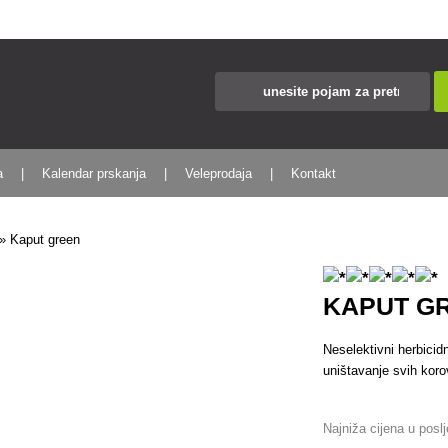
a
Kalendar prskanja
Veleprodaja
Kontakt
»
Kaput green
KAPUT G
Neselektivni herbicid
uništavanje svih koro
Najniža cijena u posl