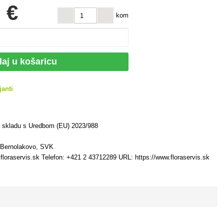
 €
kom
aj u košaricu
janti
u skladu s Uredbom (EU) 2023/988
7 Bernolakovo, SVK
floraservis.sk Telefon: +421 2 43712289 URL: https://www.floraservis.sk