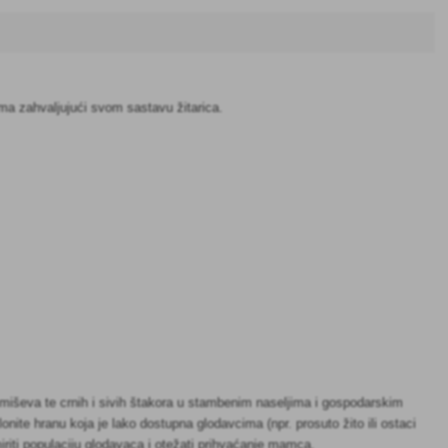
ima zahvaljujući svom sastavu žitarica.
iševa te crnih i sivih štakora u stambenim naseljima i gospodarskim
onite hranu koja je lako dostupna glodavcima (npr. prosuto žito ili ostaci
miriti populaciju glodavaca i otežati prihvaćanje mamca.