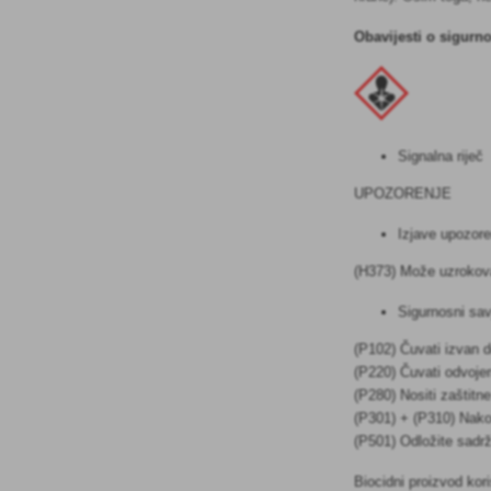
Obavijesti o sigurno
Signalna riječ
UPOZORENJE
Izjave upozore
(H373) Može uzrokovat
Sigurnosni savj
(P102) Čuvati izvan 
(P220) Čuvati odvojen
(P280) Nositi zaštitn
(P301) + (P310) Na
(P501) Odložite sadr
Biocidni proizvod kor