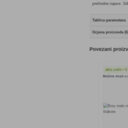
prethodne najave. Sl
Tablica parametara
Ocjena proizvoda (6
Povezani proiz
Na zalihi > 
Možete imati u 