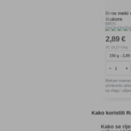
Bros meki 
štakore
BROS
2
,89 €
JC
19
,27 €/kg
−
+
Mekani mamac 
učinkovito ukla
na vlagu i plije
vanjske prostor
dugoročnu zašt
Kako koristiti 
Kako se rije