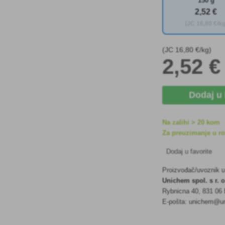
150 g
2
,52 €
(JC
16
,80 €/kg
(JC
16
,80 €/kg)
2
,52 €
Dodaj u
Na zalihi > 20 kom
Za preuzimanje u rok
Dodaj u favorite
Proizvođač/uvoznik 
Unichem spol. s r. o
Rybnicna 40, 831 06 
E-pošta: unichem@un