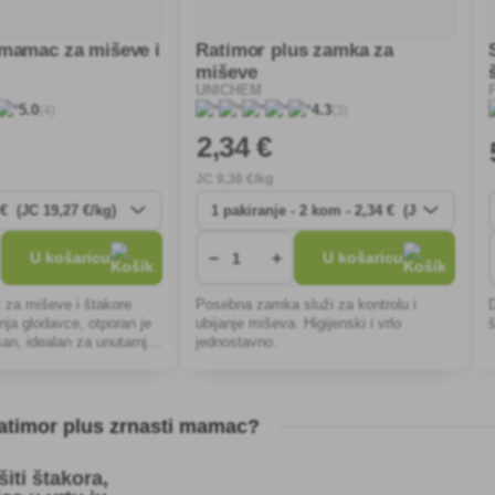
mamac za miševe i
Ratimor plus zamka za
miševe
UNICHEM
(4)
(3)
5.0
4.3
2
,34 €
JC
9
,36 €/kg
−
+
U košaricu
U košaricu
za miševe i štakore
Posebna zamka služi za kontrolu i
nja glodavce, otporan je
ubijanje miševa. Higijenski i vrlo
san, idealan za unutarnje i
jednostavno.
e za brzo postavljanje i
itu.
Ratimor plus zrnasti mamac?
šiti štakora,