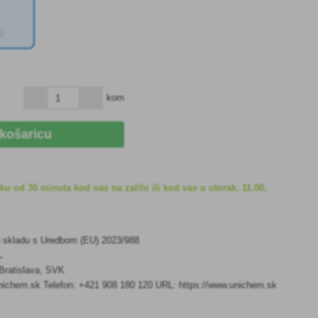
)
kom
 košaricu
u od 30 minuta kod nas na zalihi ili kod vas u utorak, 11.08.
u skladu s Uredbom (EU) 2023/988
.
Bratislava, SVK
ichem.sk Telefon: +421 908 180 120 URL: https://www.unichem.sk