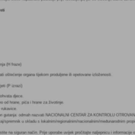
sti
nja (H fraze)
i oštećenje organa tijekom produljene ili opetovane izloženosti.
eti (P izrazi)
dohvata djece.
o od hrane, pića i hrane za životinje.
e rukavice.
kon gutanja: odmah nazvati NACIONALNI CENTAR ZA KONTROLU OTROVANJA i
žaj/spremnik u skladu s lokalnim/regionalnim/nacionalnim/međunarodnim prop
istite na siguran način. Prije uporabe uvijek pročitajte naljepnicu i informaci