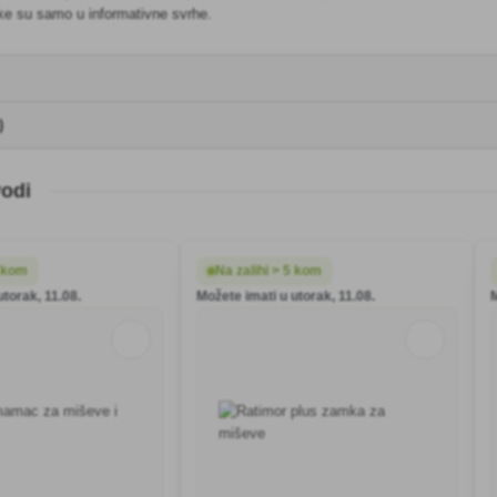
ike su samo u informativne svrhe.
)
vodi
5 kom
Na zalihi > 5 kom
utorak, 11.08.
Možete imati u utorak, 11.08.
M