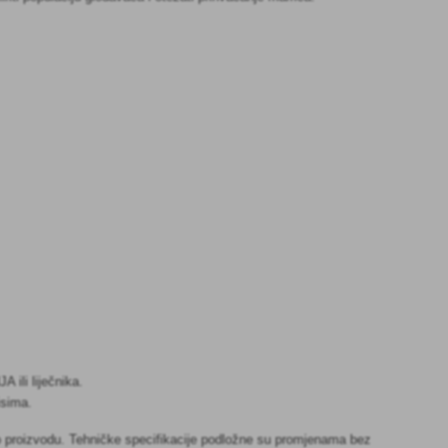
li liječnika.
isima.
je o proizvodu. Tehničke specifikacije podložne su promjenama bez