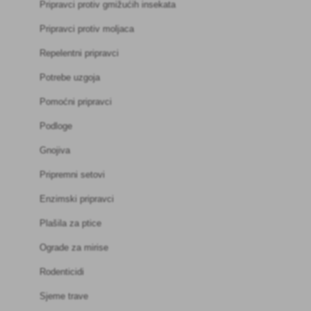
Pripravci protiv gmižućih insekata
Pripravci protiv moljaca
Repelentni pripravci
Potrebe uzgoja
Pomoćni pripravci
Podloge
Gnojiva
Pripremni setovi
Enzimski pripravci
Plašila za ptice
Ograde za mirise
Rodenticidi
Sjeme trave