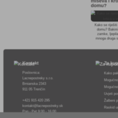
miševa i krt
domu?
Kako se riješit
domu? Bakini 
zamke, ljepila
mnoga druga s
ukl
Kontakt
Za ku
Poslovnica:
Kako pak
Lacnepostreky s.r.o.
Mogućnos
Brnianska 2343
Mogućnos
911 05 Trenčín
Uvjeti po
+421 915 420 295
Žalbeni 
kontakt@lacnepostreky.sk
Raskid u
Pon - Pet 9:00 - 16:00
Pregled 