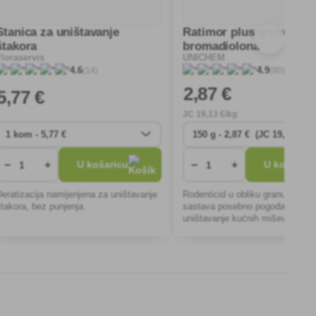
Stanica za uništavanje
Ratimor plus granule
štakora
bromadiolona
Floraservis
UNICHEM
(14)
(80)
4.6
4.9
2
,87 €
5
,77 €
JC
19
,13 €/kg
−
+
−
+
U košaricu
U košaricu
Deratizacija namijenjena za uništavanje
Rodenticid u obliku granula je z
štakora, bez punjenja.
sastava posebno pogodan za
uništavanje kućnih miševa te crn
sivih štakora u stambenim nasel
gospodarskim objektima.