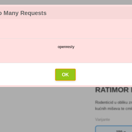
o Many Requests
openresty
a
Kalendar prskanja
Veleprodaja
Kontakt
plus zrnasti mamac
OK
RATIMOR
Rodenticid u obliku 
kućnih miševa te crni
Varijante