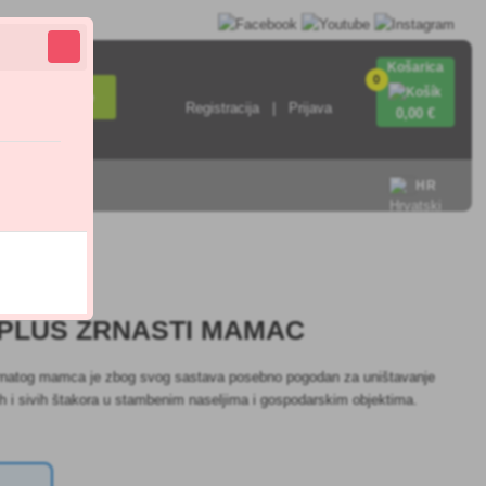
Košarica
0
Pretraživanje
Registracija
Prijava
0
,00 €
HR
4.9
 PLUS ZRNASTI MAMAC
zrnatog mamca je zbog svog sastava posebno pogodan za uništavanje
h i sivih štakora u stambenim naseljima i gospodarskim objektima.