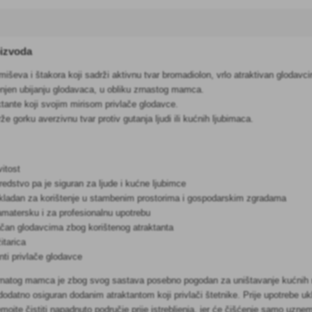
oizvoda
iševa i štakora koji sadrži aktivnu tvar bromadiolon, vrlo atraktivan glodavc
jen ubijanju glodavaca, u obliku zrnastog mamca.
ktante koji svojim mirisom privlače glodavce.
e gorku averzivnu tvar protiv gutanja ljudi ili kućnih ljubimaca.
itost
redstvo pa je siguran za ljude i kućne ljubimce
ikladan za korištenje u stambenim prostorima i gospodarskim zgradama
matersku i za profesionalnu upotrebu
ačan glodavcima zbog korištenog atraktanta
itarica
nti privlače glodavce
zrnatog mamca je zbog svog sastava posebno pogodan za uništavanje kućnih m
dodatno osiguran dodanim atraktantom koji privlači štetnike. Prije upotrebe ukl
mojte čistiti napadnuto područje prije istrebljenja, jer će čišćenje samo uzne