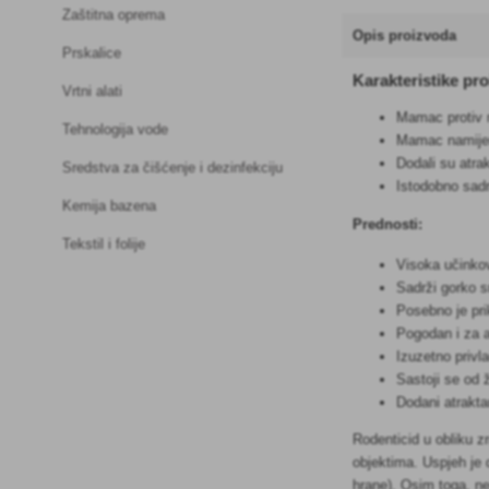
Zaštitna oprema
Opis proizvoda
Prskalice
Karakteristike pr
Vrtni alati
Mamac protiv m
Tehnologija vode
Mamac namijen
Dodali su atra
Sredstva za čišćenje i dezinfekciju
Istodobno sadrž
Kemija bazena
Prednosti:
Tekstil i folije
Visoka učinkov
Sadrži gorko s
Posebno je pr
Pogodan i za a
Izuzetno privl
Sastoji se od ž
Dodani atrakta
Rodenticid u obliku 
objektima. Uspjeh je 
hrane). Osim toga, ne