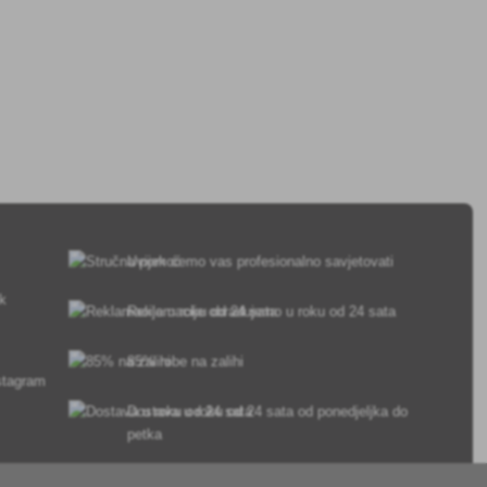
Uvijek ćemo vas profesionalno savjetovati
sk
Reklamacije obrađujemo u roku od 24 sata
85% robe na zalihi
Dostava u roku od 24 sata od ponedjeljka do
petka