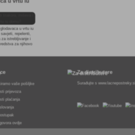
ica u vrtu iu
i glodavaca u vrtu iu
savjeti, repelenti,
 za istrebljivanje i
redstva za njihovo
anjanje.
pce
Za distributere
Surađujte s
www.lacnepostreky.
iramo vaše pošiljke
ti prijevoza
ti plaćanja
slovanja
postupak
govora ovdje
usluga