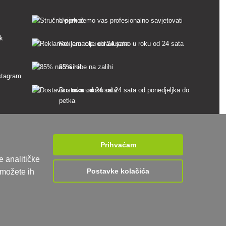
Uvijek ćemo vas profesionalno savjetovati
sk
Reklamacije obrađujemo u roku od 24 sata
85% robe na zalihi
Dostava u roku od 24 sata od ponedjeljka do
petka
Prihvaćam
e analitičke
Postavke kolačića
 možete ih