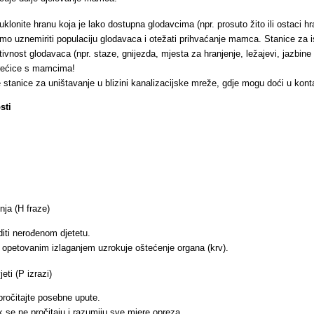
uklonite hranu koja je lako dostupna glodavcima (npr. prosuto žito ili ostaci hr
mo uznemiriti populaciju glodavaca i otežati prihvaćanje mamca. Stanice za istr
ivnost glodavaca (npr. staze, gnijezda, mjesta za hranjenje, ležajevi, jazbine i
vrećice s mamcima!
e stanice za uništavanje u blizini kanalizacijske mreže, gdje mogu doći u kon
sti
nja (H fraze)
ti nerođenom djetetu.
i opetovanim izlaganjem uzrokuje oštećenje organa (krv).
eti (P izrazi)
pročitajte posebne upute.
ok se ne pročitaju i razumiju sve mjere opreza.