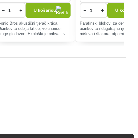
−
+
−
+
U košaricu
U košaricu
Sonic Bros akustični tjerač krtica.
Parafinski blokovi za deratizaci
činkovito odbija krtice, voluharice i
učinkovito i dugotrajno rješenje p
druge glodavce. Ekološki je prihvatljiv
miševa i štakora, otporni na vla
bez upotrebe kemikalija.
pogodni za unutarnju i vanjsku u