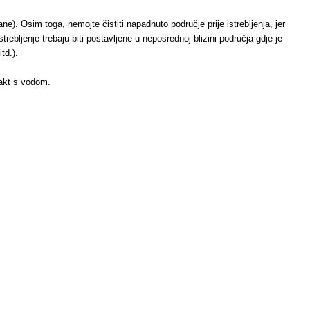
ane). Osim toga, nemojte čistiti napadnuto područje prije istrebljenja, jer
ebljenje trebaju biti postavljene u neposrednoj blizini područja gdje je
td.).
takt s vodom.