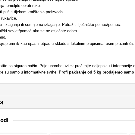
a temeljito oprati ruke.
iti pušiti tijekom korištenja proizvoda.
e rukavice.
 izlaganja ili sumnje na izlaganje: Potražiti liječničku pomoć/pomoć.
čnički savjet/pomoć ako se ne osjećate dobro.
ano.
aj/spremnik kao opasni otpad u skladu s lokalnim propisima, osim praznih čis
istite na siguran način. Prije uporabe uvijek pročitajte naljepnicu i informaci
ike su samo u informativne svrhe.
Profi pakiranje od 5 kg prodajemo samo
5)
vodi