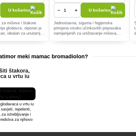
−
+
U košaricu
U košaricu
za miševe i štakore
Jednostavna, sigurna i higijenska
nja glodavce, otporan je
primjena visoko učinkovitih pripravaka
U
san, idealan za unutarnje i
namijenjenih za uništavanje miševa,
e za brzo postavljanje i
štakora i štakora. Stanica za mamac
itu.
koja se može zaključati, pogodna za
unutarnju i
 Ratimor meki mamac bromadiolon?
šiti štakora,
ica u vrtu iu
i glodavaca u vrtu iu
savjeti, repelenti,
 za istrebljivanje i
redstva za njihovo
anjanje.