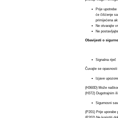
Prije upotrebe 
će čišćenje sa
primijećena akt
Ne otvarajte 
Ne postavljajt
Obavijesti o sigurno
Signalna riječ
Čuvajte se opasnosti
Izjave upozore
(H360D) Može naškodi
(H372) Dugotrajnim il
Sigurnosni savj
(P201) Prije uporabe 
(P202) Ne koristiti d