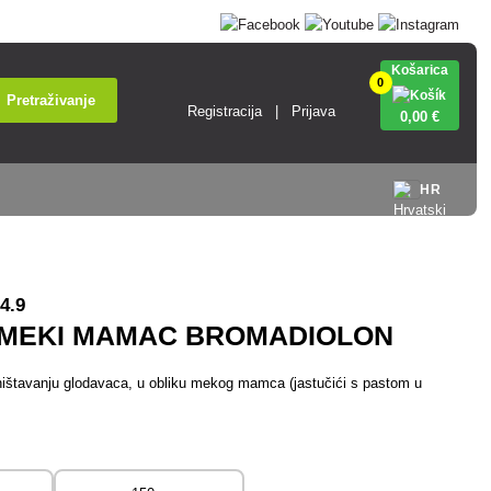
Košarica
0
Pretraživanje
Registracija
Prijava
0
,00 €
HR
4.9
 MEKI MAMAC BROMADIOLON
štavanju glodavaca, u obliku mekog mamca (jastučići s pastom u