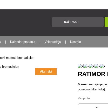
a
Kalendar prskanja
Veleprodaja
Kontakt
meki mamac bromadiolon
Akcijski
RATIMOR
Mamac namijenjen uni
posebnoj filter foliji).
Varijante