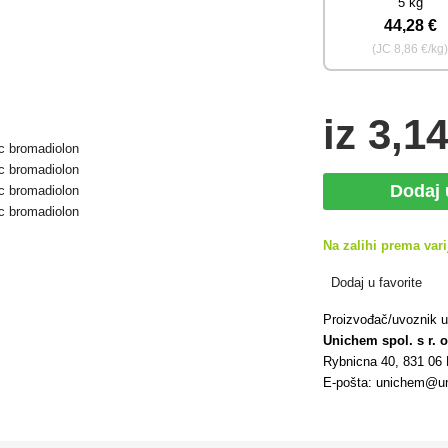
5 kg
44
,28 €
(JC
8
,86 €/kg
iz
3
,14
Dodaj
Na zalihi prema vari
Dodaj u favorite
Proizvođač/uvoznik 
Unichem spol. s r. o
Rybnicna 40, 831 06 
E-pošta: unichem@un