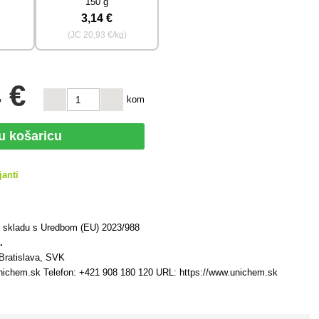
150 g
3
,14 €
)
(JC
20
,93 €/kg)
 €
kom
 u košaricu
janti
u skladu s Uredbom (EU) 2023/988
.
Bratislava, SVK
ichem.sk Telefon: +421 908 180 120 URL: https://www.unichem.sk