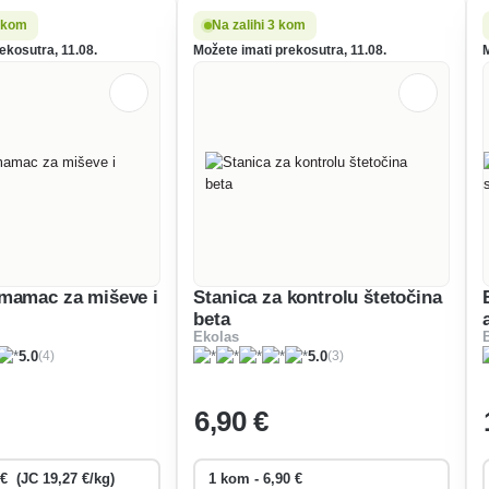
5 kom
Na zalihi 3 kom
ekosutra, 11.08.
Možete imati prekosutra, 11.08.
mamac za miševe i
Stanica za kontrolu štetočina
beta
Ekolas
(4)
(3)
5.0
5.0
6
,90 €