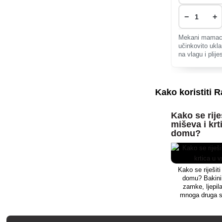
−
+
Mekani mamac 
učinkovito ukla
na vlagu i plije
vanjske prostor
dugoročnu zašt
Kako koristiti
Kako se rije
miševa i krt
domu?
Kako se riješit
domu? Bakini 
zamke, ljepila
mnoga druga s
ukl