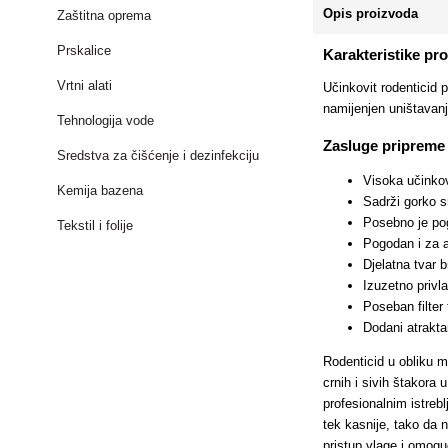
Opis proizvoda
Zaštitna oprema
Prskalice
Karakteristike pr
Vrtni alati
Učinkovit rodenticid 
namijenjen uništavanj
Tehnologija vode
Zasluge pripreme
Sredstva za čišćenje i dezinfekciju
Visoka učinko
Kemija bazena
Sadrži gorko s
Posebno je po
Tekstil i folije
Pogodan i za a
Djelatna tvar 
Izuzetno privl
Poseban filter 
Dodani atrakta
Rodenticid u obliku 
crnih i sivih štakor
profesionalnim istreb
tek kasnije, tako da 
pristup vlage i omog