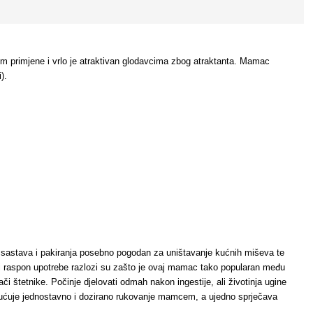
trom primjene i vrlo je atraktivan glodavcima zbog atraktanta. Mamac
).
 sastava i pakiranja posebno pogodan za uništavanje kućnih miševa te
ki raspon upotrebe razlozi su zašto je ovaj mamac tako popularan među
či štetnike. Počinje djelovati odmah nakon ingestije, ali životinja ugine
mogućuje jednostavno i dozirano rukovanje mamcem, a ujedno sprječava