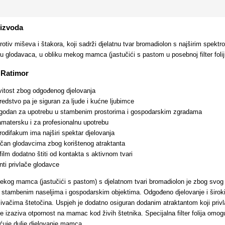
oizvoda
protiv miševa i štakora, koji sadrži djelatnu tvar bromadiolon s najširim spek
u glodavaca, u obliku mekog mamca (jastučići s pastom u posebnoj filter foliji
 Ratimor
vitost zbog odgođenog djelovanja
redstvo pa je siguran za ljude i kućne ljubimce
godan za upotrebu u stambenim prostorima i gospodarskim zgradama
matersku i za profesionalnu upotrebu
brodifakum ima najširi spektar djelovanja
ačan glodavcima zbog korištenog atraktanta
film dodatno štiti od kontakta s aktivnom tvari
nti privlače glodavce
mekog mamca (jastučići s pastom) s djelatnom tvari bromadiolon je zbog svog
a u stambenim naseljima i gospodarskim objektima. Odgođeno djelovanje i širo
ljivačima štetočina. Uspjeh je dodatno osiguran dodanim atraktantom koji privla
ne izaziva otpornost na mamac kod živih štetnika. Specijalna filter folija o
ućuje dulje djelovanje mamca.