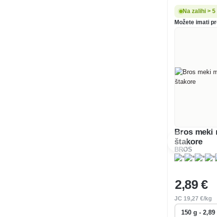
Na zalihi > 
Možete imati pr
Bros meki 
štakore
BROS
2
,89 €
JC
19
,27 €/kg