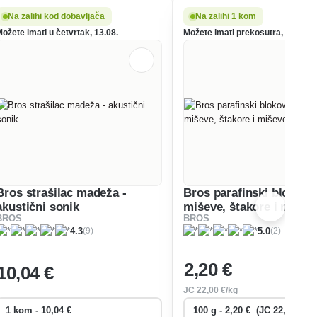
Na zalihi kod dobavljača
Na zalihi 1 kom
Možete imati u četvrtak, 13.08.
Možete imati prekosutra, 11.08.
Bros strašilac madeža -
Bros parafinski blokovi 
akustični sonik
miševe, štakore i mišev
BROS
BROS
(9)
(2)
4.3
5.0
2
,20 €
10
,04 €
JC
22
,00 €/kg