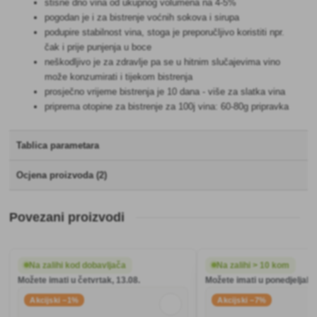
stisne dno vina od ukupnog volumena na 4-5%
pogodan je i za bistrenje voćnih sokova i sirupa
podupire stabilnost vina, stoga je preporučljivo koristiti npr.
čak i prije punjenja u boce
neškodljivo je za zdravlje pa se u hitnim slučajevima vino
može konzumirati i tijekom bistrenja
prosječno vrijeme bistrenja je 10 dana - više za slatka vina
priprema otopine za bistrenje za 100j vina: 60-80g pripravka
Tablica parametara
Ocjena proizvoda (2)
Povezani proizvodi
Na zalihi kod dobavljača
Na zalihi > 10 kom
Možete imati u četvrtak, 13.08.
Možete imati u ponedjeljak, 
Akcijski −1%
Akcijski −7%