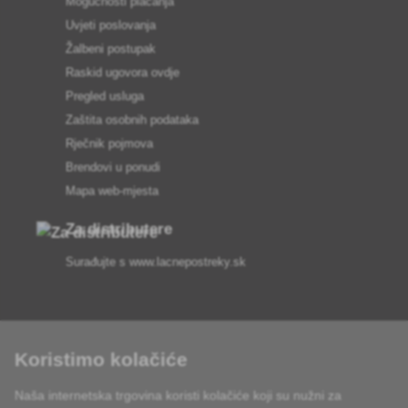
Mogućnosti plaćanja
Uvjeti poslovanja
Žalbeni postupak
Raskid ugovora ovdje
Pregled usluga
Zaštita osobnih podataka
Rječnik pojmova
Brendovi u ponudi
Mapa web-mjesta
Za distributere
Surađujte s
www.lacnepostreky.sk
Koristimo kolačiće
Uvijek ćemo vas profesionalno savjetovati
Naša internetska trgovina koristi kolačiće koji su nužni za
Reklamacije obrađujemo u roku od 24 sata