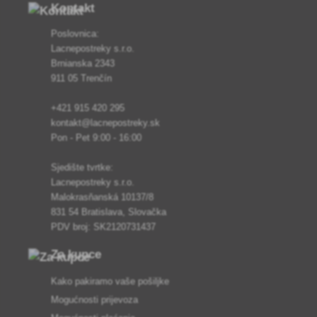
Kontakt
Poslovnica:
Lacnepostreky s.r.o.
Brnianska 2343
911 05 Trenčín
+421 915 420 295
kontakt@lacnepostreky.sk
Pon - Pet 9:00 - 16:00
Sjedište tvrtke:
Lacnepostreky s.r.o.
Malokrasňanská 10137/8
831 54 Bratislava, Slovačka
PDV broj: SK2120731437
Za kupce
Kako pakiramo vaše pošiljke
Mogućnosti prijevoza