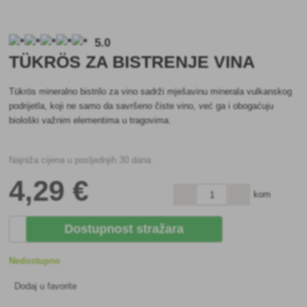
5.0
TÜKRÖS ZA BISTRENJE VINA
Tükrös mineralno bistrilo za vino sadrži mješavinu minerala vulkanskog
podrijetla, koji ne samo da savršeno čiste vino, već ga i obogaćuju
biološki važnim elementima u tragovima.
Najniža cijena u posljednjih 30 dana:
4
,29 €
kom
Dostupnost stražara
Nedostupno
Dodaj u favorite