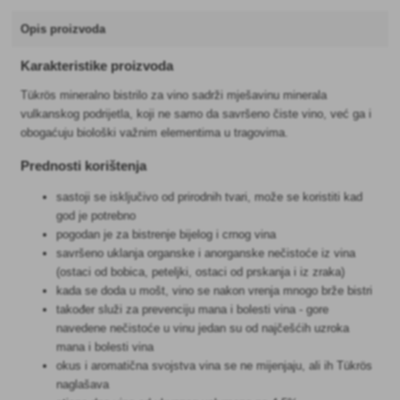
Opis proizvoda
Karakteristike proizvoda
Tükrös mineralno bistrilo za vino sadrži mješavinu minerala
vulkanskog podrijetla, koji ne samo da savršeno čiste vino, već ga i
obogaćuju biološki važnim elementima u tragovima.
Prednosti korištenja
sastoji se isključivo od prirodnih tvari, može se koristiti kad
god je potrebno
pogodan je za bistrenje bijelog i crnog vina
savršeno uklanja organske i anorganske nečistoće iz vina
(ostaci od bobica, peteljki, ostaci od prskanja i iz zraka)
kada se doda u mošt, vino se nakon vrenja mnogo brže bistri
također služi za prevenciju mana i bolesti vina - gore
navedene nečistoće u vinu jedan su od najčešćih uzroka
mana i bolesti vina
okus i aromatična svojstva vina se ne mijenjaju, ali ih Tükrös
naglašava