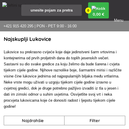
0
0
,00 €
Menu
+421 915 420 295 | PON - PET 9:00 - 16:00
Najskuplji Lukovice
Lukovice su prekrasno cvijeće koje daje jedinstveni šarm vrtovima i
kontejnerima od prvih proljetnih dana do toplih jesenskih večeri.
Sastavni su dio svake gredice za koju želimo da bude šarena i cvjeta
tijekom cijele godine. Njihove raznolike boje, šarmantni mirisi i različite
visine čine lukovice jednima od najpopularnijih biljaka među vrtlarima.
Neke vrste mogu uživati u uzgoju tijekom cijele godine izravno u
cvjetnoj gredici, dok je druge potrebno pažljivo izvaditi iz tla u jesen i
dati im zimski odmor u suhim uvjetima. Osvijetlite svoj vrt i neka
procvjeta lukovicama koje će donositi radost i ljepotu tijekom cijele
godine!
Najdrahšie
Filter