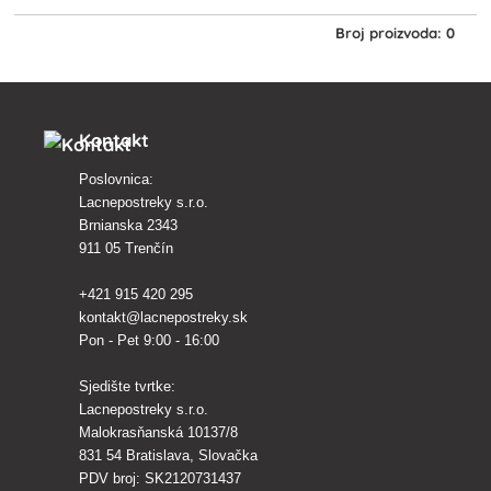
Broj proizvoda: 0
Kontakt
Poslovnica:
Lacnepostreky s.r.o.
Brnianska 2343
911 05 Trenčín
+421 915 420 295
kontakt@lacnepostreky.sk
Pon - Pet 9:00 - 16:00
Sjedište tvrtke:
Lacnepostreky s.r.o.
Malokrasňanská 10137/8
831 54 Bratislava, Slovačka
PDV broj: SK2120731437