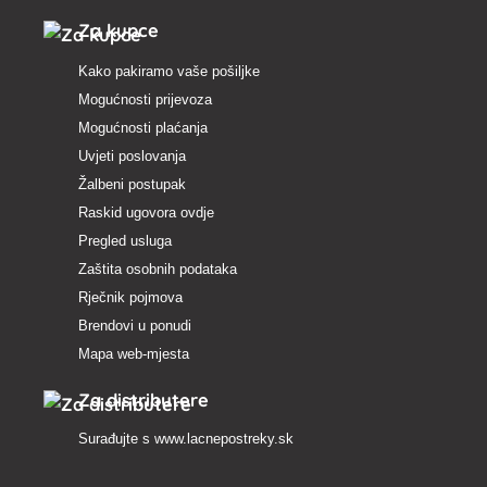
Za kupce
Kako pakiramo vaše pošiljke
Mogućnosti prijevoza
Mogućnosti plaćanja
Uvjeti poslovanja
Žalbeni postupak
Raskid ugovora ovdje
Pregled usluga
Zaštita osobnih podataka
Rječnik pojmova
Brendovi u ponudi
Mapa web-mjesta
Za distributere
Surađujte s
www.lacnepostreky.sk