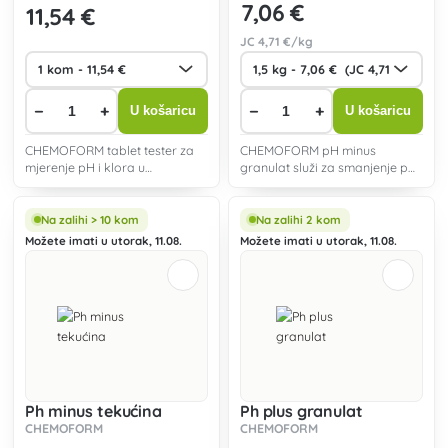
7
,06 €
11
,54 €
JC
4
,71 €/kg
−
+
−
+
U košaricu
U košaricu
CHEMOFORM tablet tester za
CHEMOFORM pH minus
mjerenje pH i klora u
granulat služi za smanjenje pH
bazenskoj vodi, sadrži 20 plus
u bazenskoj vodi.
20 tableta.
Na zalihi > 10 kom
Na zalihi 2 kom
Možete imati u utorak, 11.08.
Možete imati u utorak, 11.08.
Ph minus tekućina
Ph plus granulat
CHEMOFORM
CHEMOFORM