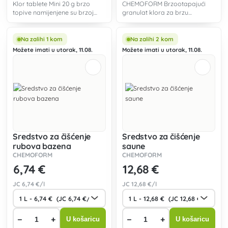
Klor tablete Mini 20 g brzo
CHEMOFORM Brzootapajući
topive namijenjene su brzoj
granulat klora za brzu
dezinfekciji i šok kloriranju.
dezinfekciju i šok kloriranje.
Na zalihi 1 kom
Na zalihi 2 kom
Možete imati u utorak, 11.08.
Možete imati u utorak, 11.08.
Sredstvo za čišćenje
Sredstvo za čišćenje
rubova bazena
saune
CHEMOFORM
CHEMOFORM
6
,74 €
12
,68 €
JC
6
,74 €/l
JC
12
,68 €/l
−
+
−
+
U košaricu
U košaricu