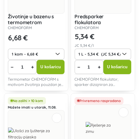
Životinje u bazenu s
Predsparker
termometrom
flokulatora
CHEMOFORM
CHEMOFORM
5
,34 €
6
,68 €
JC
5
,34 €/l
−
+
−
+
U košaricu
U košaricu
Termometar CHEMOFORM s
CHEMOFORM flokulator,
motivom životinja pouzdan je
sparker dizajniran za
termometar namijenjen
uklanjanje slobodnih čestica
mjerenju temperature vode u
prljavštine i mulja iz bazenske
bazenima.
vode.
Na zalihi > 10 kom
Privremeno rasprodano
Možete imati u utorak, 11.08.