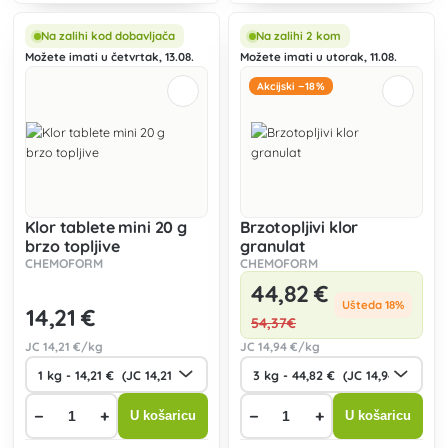
200g namijenjene za
tablete klora od 20g
dezinfekciju vode u bazenima.
namijenjene dezinfekciji vode u
bazenima.
Na zalihi kod dobavljača
Na zalihi 2 kom
Možete imati u četvrtak, 13.08.
Možete imati u utorak, 11.08.
Akcijski −18%
Klor tablete mini 20 g
Brzotopljivi klor
brzo topljive
granulat
CHEMOFORM
CHEMOFORM
44
,82 €
Ušteda 18%
14
,21 €
54
,37€
JC
14
,21 €/kg
JC
14
,94 €/kg
−
+
−
+
U košaricu
U košaricu