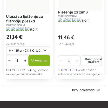
Rješenje za zimu
Ulošci za ljuštenje za
CHEMOFORM
filtraciju pijeska
5.0
(1)
CHEMOFORM
5.0
(2)
21
,14 €
11
,46 €
JC
21
,14 €/kg
JC
11
,46 €/l
Dostupnost
−
+
−
+
U košaricu
stražara
CHEMOFORM Flaking patrone
CHEMOFORM Winterization
uklanjaju mulj iz bazenske
solution je proizvod namijenjen
vode stvaranjem pahuljica na
za zimsko održavanje
pješčanom filteru.
bazenske vode.
Broj proizvoda: 28