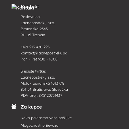
Kontakt
Poslovnica:
Lacnepostreky s.r.o.
Brnianska 2343
911 05 Trenčín
+421 915 420 295
kontakt@lacnepostreky.sk
Pon - Pet 9:00 - 16:00
Sjedište tvrtke:
Lacnepostreky s.r.o.
Malokrasňanská 10137/8
831 54 Bratislava, Slovačka
PDV broj: SK2120731437
Za kupce
Kako pakiramo vaše pošiljke
Mogućnosti prijevoza