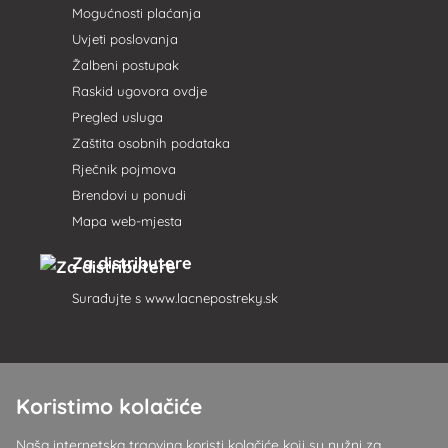
Mogućnosti plaćanja
Uvjeti poslovanja
Žalbeni postupak
Raskid ugovora ovdje
Pregled usluga
Zaštita osobnih podataka
Rječnik pojmova
Brendovi u ponudi
Mapa web-mjesta
Za distributere
Surađujte s
www.lacnepostreky.sk
Koristimo kolačiće
Uvijek ćemo vas profesionalno savjetovati
Naša internetska trgovina koristi kolačiće koji su nužni za