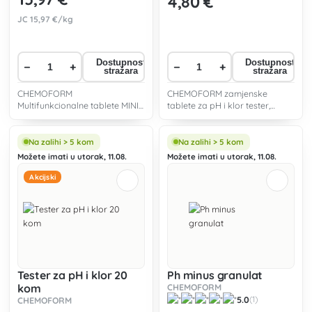
4
,80 €
JC
15
,97 €/kg
Dostupnost
Dostupnost
−
+
−
+
stražara
stražara
CHEMOFORM
CHEMOFORM zamjenske
Multifunkcionalne tablete MINI
tablete za pH i klor tester,
20g višestrukog djelovanja
sadrži 30 plus 30 tableta.
namijenjene ugodnom
održavanju bazenske vode.
Na zalihi > 5 kom
Na zalihi > 5 kom
Možete imati u utorak, 11.08.
Možete imati u utorak, 11.08.
Akcijski
Tester za pH i klor 20
Ph minus granulat
kom
CHEMOFORM
5.0
(1)
CHEMOFORM