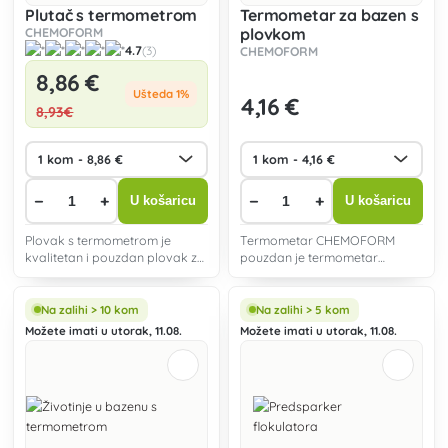
Plutač s termometrom
Termometar za bazen s
CHEMOFORM
plovkom
4.7
(3)
CHEMOFORM
8
,86 €
Ušteda 1%
4
,16 €
8
,93€
−
+
−
+
U košaricu
U košaricu
Plovak s termometrom je
Termometar CHEMOFORM
kvalitetan i pouzdan plovak za
pouzdan je termometar
točenje velikih ili malih klornih
namijenjen za mjerenje
ili višenamjenskih tableta.
temperature vode u bazenima.
Na zalihi > 10 kom
Na zalihi > 5 kom
Možete imati u utorak, 11.08.
Možete imati u utorak, 11.08.