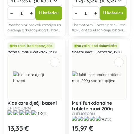
−
+
−
+
U košaricu
U košaricu
Poseban pripravak razvijen za
Chemoform Floccer granulirani
čišćenje cirkulacijskog sustava
flokulant za uklanjanje labavih
hidromasažnih kada.
čestica i mulja iz bazenske
vode.
Na zalihi kod dobavljača
Na zalihi kod dobavljača
Možete imati u četvrtak, 13.08.
Možete imati u četvrtak, 13.08.
Kids care dječji bazeni
Multifunkcionalne
CHEMOFORM
tablete maxi 200g
5.0
(3)
sporo topljive
CHEMOFORM
4.7
(3)
13
,35 €
15
,97 €