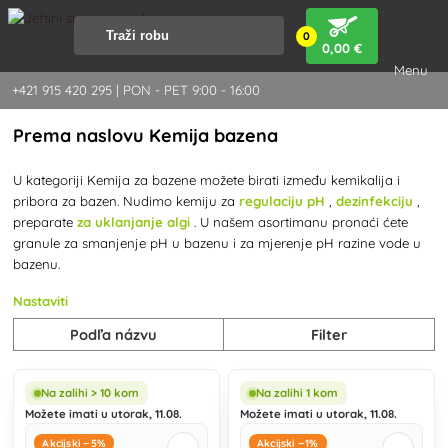
0
0
,00 €
Menu
+421 915 420 295 | PON - PET 9:00 - 16:00
Prema naslovu Kemija bazena
U kategoriji Kemija za bazene možete birati između
kemikalija i
pribora za bazen. Nudimo kemiju za
regulaciju pH
,
dezinfekciju
,
preparate
za uklanjanje algi
. U našem asortimanu pronaći ćete
granule za smanjenje pH u bazenu i za mjerenje pH razine vode u
bazenu.
Nastaviti
Podľa názvu
Filter
Na zalihi > 10 kom
Na zalihi 1 kom
Možete imati u utorak, 11.08.
Možete imati u utorak, 11.08.
Akcijski −5%
Akcijski −1%