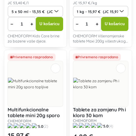
JC
53
,40 €/l
JC
15
,97 €/kg
−
+
−
+
U košaricu
U košaricu
CHEMOFORM Kids Care brine
CHEMOFORM Višenamjenske
za bazene vaše djece.
tablete Maxi 200g višestrukog
djelovanja namijenjene
ugodnom održavanju
bazenske vode.
Privremeno rasprodano
Privremeno rasprodano
Multifunkcionalne
Tablete za zamjenu Ph i
tablete mini 20g sporo
klora 30 kom
topljive
CHEMOFORM
CHEMOFORM
5.0
5.0
(4)
(2)
15
,97 €