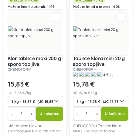
Na zalihi 4 kom
Na zalihi > 5 kg
Možete imati u utorak, 11.08.
Možete imati u utorak, 11.08.
Klor tablete maxi 200 g
Tablete klora mini 20 g
sporo topljive
sporo topljive
CHEMOFORM
CHEMOFORM
4.5
(2)
15
,83 €
15
,78 €
JC
15
,83 €/kg
JC
15
,78 €/kg
−
+
−
+
U košaricu
U košaricu
Klor tablete Maxi su
CHEMOFROM Tablete klora
sporotopljive kloro tablete od
Mini su polagano topive