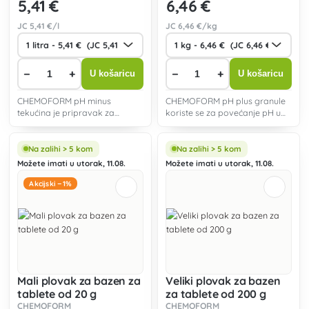
5
,41 €
6
,46 €
JC
5
,41 €/l
JC
6
,46 €/kg
−
+
−
+
U košaricu
U košaricu
CHEMOFORM pH minus
CHEMOFORM pH plus granule
tekućina je pripravak za
koriste se za povećanje pH u
smanjenje pH vrijednosti u
bazenskoj vodi.
bazenskoj vodi sa alkalne na
idealnu vrijednost od 7,0 - 7,4.
Na zalihi > 5 kom
Na zalihi > 5 kom
Možete imati u utorak, 11.08.
Možete imati u utorak, 11.08.
Akcijski −1%
Mali plovak za bazen za
Veliki plovak za bazen
tablete od 20 g
za tablete od 200 g
CHEMOFORM
CHEMOFORM