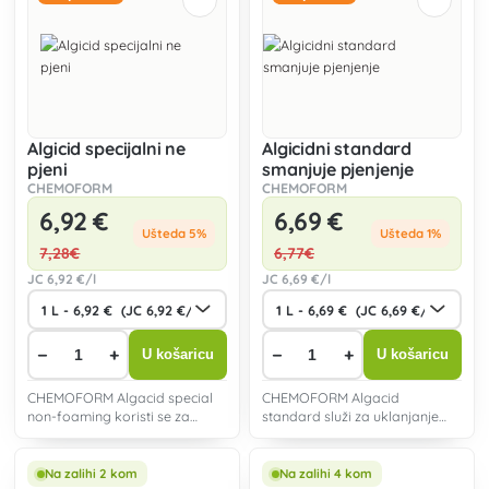
Algicid specijalni ne
Algicidni standard
pjeni
smanjuje pjenjenje
CHEMOFORM
CHEMOFORM
6
,92 €
6
,69 €
Ušteda 5%
Ušteda 1%
7
,28€
6
,77€
JC
6
,92 €/l
JC
6
,69 €/l
−
+
−
+
U košaricu
U košaricu
CHEMOFORM Algacid special
CHEMOFORM Algacid
non-foaming koristi se za
standard služi za uklanjanje
uklanjanje pretjerano izraslih
izraslih algi u bazenima.
algi u bazenima.
Na zalihi 2 kom
Na zalihi 4 kom