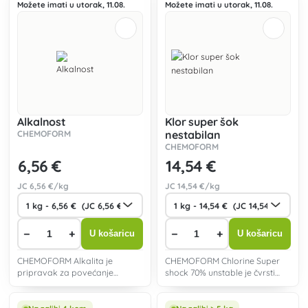
Možete imati u utorak, 11.08.
Možete imati u utorak, 11.08.
Alkalnost
Klor super šok
CHEMOFORM
nestabilan
CHEMOFORM
6
,56 €
14
,54 €
JC
6
,56 €/kg
JC
14
,54 €/kg
−
+
−
+
U košaricu
U košaricu
CHEMOFORM Alkalita je
CHEMOFORM Chlorine Super
pripravak za povećanje
shock 70% unstable je čvrsti
lužnatosti bazenske vode.
klorni granulat s cca 68%
aktivnog klora.