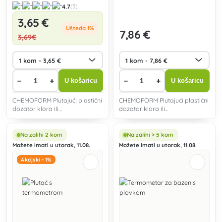
4.7
(3)
3
,65 €
Ušteda 1%
7
,86 €
3
,69€
−
+
−
+
U košaricu
U košaricu
CHEMOFORM Plutajući plastični
CHEMOFORM Plutajući plastični
dozator klora ili
dozator klora ili
višenamjenskih tableta za
višenamjenskih tableta za
bazen.
bazen.
Na zalihi 2 kom
Na zalihi > 5 kom
Možete imati u utorak, 11.08.
Možete imati u utorak, 11.08.
Akcijski −1%