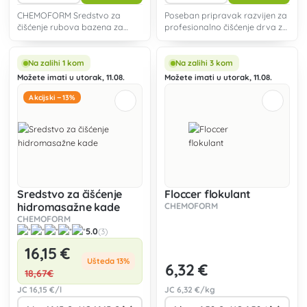
CHEMOFORM Sredstvo za
Poseban pripravak razvijen za
čišćenje rubova bazena za
profesionalno čišćenje drva za
čišćenje linije duž vodene
saune s mirisom eukaliptusa.
površine bazena.
Na zalihi 1 kom
Na zalihi 3 kom
Možete imati u utorak, 11.08.
Možete imati u utorak, 11.08.
Akcijski −13%
Sredstvo za čišćenje
Floccer flokulant
hidromasažne kade
CHEMOFORM
CHEMOFORM
5.0
(3)
16
,15 €
Ušteda 13%
6
,32 €
18
,67€
JC
16
,15 €/l
JC
6
,32 €/kg