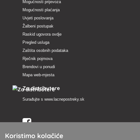
Mogućnosti prijevoza
Mogućnosti plaćanja
Uvjeti poslovanja
Žalbeni postupak
Raskid ugovora ovdje
Pregled usluga
Zaštita osobnih podataka
Rječnik pojmova
Brendovi u ponudi
Mapa web-mjesta
Za distributere
Surađujte s
www.lacnepostreky.sk
Koristimo kolačiće
Uvijek ćemo vas profesionalno savjetovati