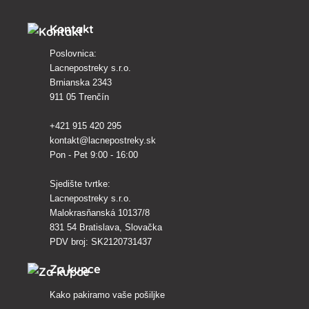
Kontakt
Poslovnica:
Lacnepostreky s.r.o.
Brnianska 2343
911 05 Trenčín
+421 915 420 295
kontakt@lacnepostreky.sk
Pon - Pet 9:00 - 16:00
Sjedište tvrtke:
Lacnepostreky s.r.o.
Malokrasňanská 10137/8
831 54 Bratislava, Slovačka
PDV broj: SK2120731437
Za kupce
Kako pakiramo vaše pošiljke