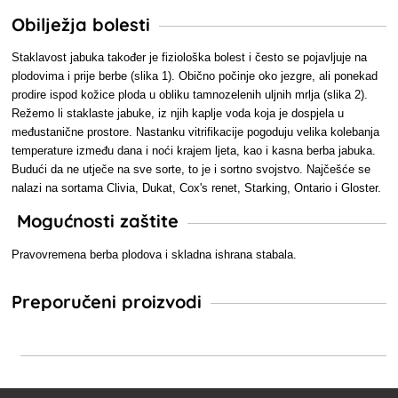
Obilježja bolesti
Staklavost jabuka također je fiziološka bolest i često se pojavljuje na
plodovima i prije berbe (slika 1). Obično počinje oko jezgre, ali ponekad
prodire ispod kožice ploda u obliku tamnozelenih uljnih mrlja (slika 2).
Režemo li staklaste jabuke, iz njih kaplje voda koja je dospjela u
međustanične prostore. Nastanku vitrifikacije pogoduju velika kolebanja
temperature između dana i noći krajem ljeta, kao i kasna berba jabuka.
Budući da ne utječe na sve sorte, to je i sortno svojstvo. Najčešće se
nalazi na sortama Clivia, Dukat, Cox's renet, Starking, Ontario i Gloster.
Mogućnosti zaštite
Pravovremena berba plodova i skladna ishrana stabala.
Preporučeni proizvodi