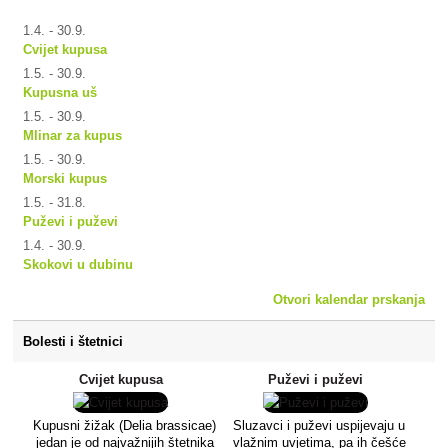
1.4. - 30.9.
Cvijet kupusa
1.5. - 30.9.
Kupusna uš
1.5. - 30.9.
Mlinar za kupus
1.5. - 30.9.
Morski kupus
1.5. - 31.8.
Puževi i puževi
1.4. - 30.9.
Skokovi u dubinu
Otvori kalendar prskanja
Bolesti i štetnici
Cvijet kupusa
Puževi i puževi
Kupusni žižak (Delia brassicae)
Sluzavci i puževi uspijevaju u
jedan je od najvažnijih štetnika
vlažnim uvjetima, pa ih češće