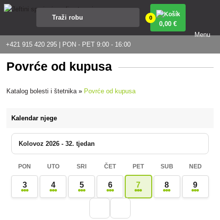
0
0
,00 €
Menu
+421 915 420 295 | PON - PET 9:00 - 16:00
Povrće od kupusa
Katalog bolesti i štetnika
»
Povrće od kupusa
Kalendar njege
Kolovoz 2026 - 32. tjedan
PON
UTO
SRI
ČET
PET
SUB
NED
3
4
5
6
7
8
9