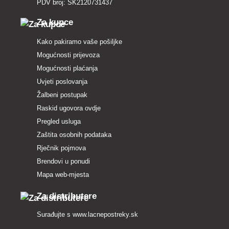
PDV broj: SK2120731437
Za kupce
Kako pakiramo vaše pošiljke
Mogućnosti prijevoza
Mogućnosti plaćanja
Uvjeti poslovanja
Žalbeni postupak
Raskid ugovora ovdje
Pregled usluga
Zaštita osobnih podataka
Rječnik pojmova
Brendovi u ponudi
Mapa web-mjesta
Za distributere
Surađujte s
www.lacnepostreky.sk