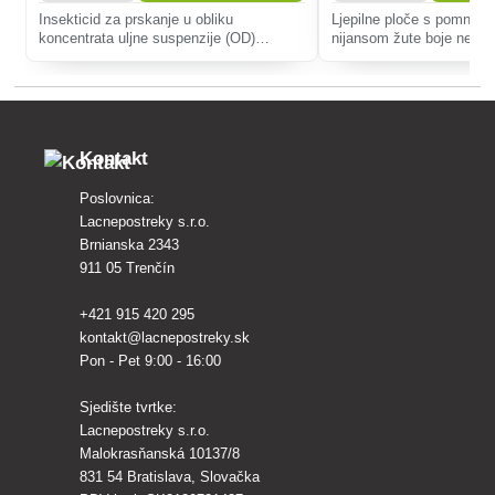
u vidu zalijevanja preparatom
Insekticid za prskanje u obliku
Ljepilne ploče s pomno 
Previcur 607 SL. Na 1 m2 unosi
koncentrata uljne suspenzije (OD)
nijansom žute boje neodol
se 2-5 litara otopine.
namijenjen za zaštitu krumpira, jagoda i
brojne biljne štetočine, p
povrća od proždrljivih štetnika i štetnika
plamenjača, jabučinog p
sisavaca.
jabučnog piljara te vrtne 
Kontakt
Poslovnica:
Lacnepostreky s.r.o.
Brnianska 2343
911 05 Trenčín
+421 915 420 295
kontakt@lacnepostreky.sk
Pon - Pet 9:00 - 16:00
Sjedište tvrtke:
Lacnepostreky s.r.o.
Malokrasňanská 10137/8
831 54 Bratislava, Slovačka